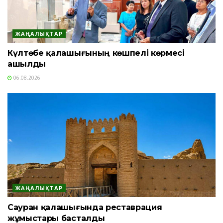
ЖАҢАЛЫҚТАР
Күлтөбе қалашығының көшпелі көрмесі
ашылды
06.08.2026
ЖАҢАЛЫҚТАР
Сауран қалашығында реставрация
жұмыстары басталды