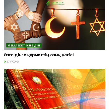
МЕМЛЕКЕТ ЖӘНЕ ДІН
Өзге дінге құрметтің озық үлгісі
27.07.2026