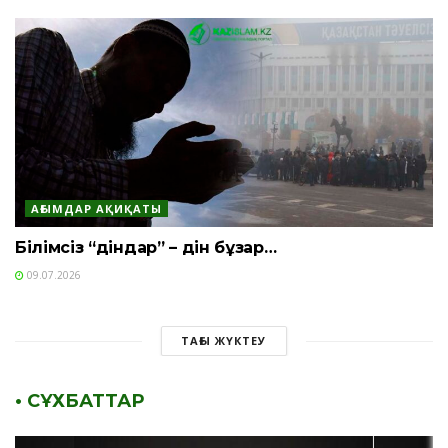
АҒЫМДАР АҚИҚАТЫ
Білімсіз “діндар” – дін бұзар…
09.07.2026
ТАҒЫ ЖҮКТЕУ
• СҰХБАТТАР