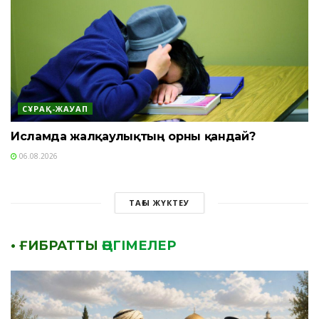
СҰРАҚ-ЖАУАП
Исламда жалқаулықтың орны қандай?
06.08.2026
ТАҒЫ ЖҮКТЕУ
• ҒИБРАТТЫ
ӘҢГІМЕЛЕР