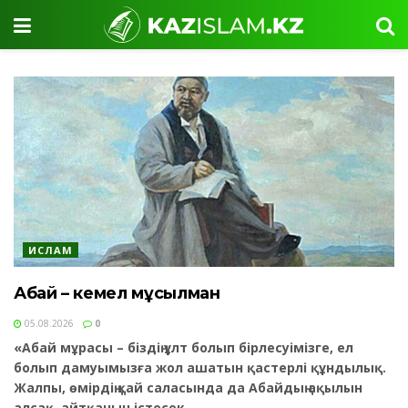
ИСЛАМ
Абай – кемел мұсылман
05.08.2026
0
«Абай мұрасы – біздің ұлт болып бірлесуімізге, ел
болып дамуымызға жол ашатын қастерлі құндылық.
Жалпы, өмірдің қай саласында да Абайдың ақылын
алсақ, айтқанын істесек,...