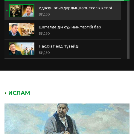
Адасқан ағымдардың көпнекелік кесірі
ВИДЕО
Шетелде дін оқуының тәртібі бар
ВИДЕО
Насихат елді түзейді
ВИДЕО
Арбаудың үш деңгейі
ВИДЕО
Діни төзімділік деген не?
ВИДЕО
•
ИСЛАМ