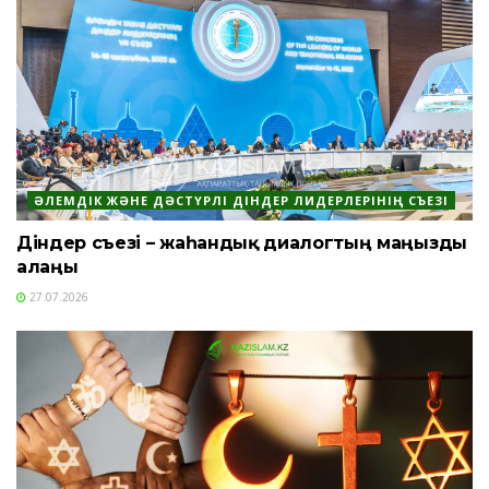
ӘЛЕМДІК ЖӘНЕ ДӘСТҮРЛІ ДІНДЕР ЛИДЕРЛЕРІНІҢ СЪЕЗІ
Діндер съезі – жаһандық диалогтың маңызды
алаңы
27.07.2026