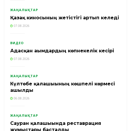
ЖАҢАЛЫҚТАР
Қазақ киносының жетістігі артып келеді
07.08.2026
ВИДЕО
Адасқан ағымдардың көпнекелік кесірі
07.08.2026
ЖАҢАЛЫҚТАР
Күлтөбе қалашығының көшпелі көрмесі
ашылды
06.08.2026
ЖАҢАЛЫҚТАР
Сауран қалашығында реставрация
жұмыстары басталды