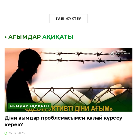
ТАҒЫ ЖҮКТЕУ
• АҒЫМДАР
АҚИҚАТЫ
АҒЫМДАР АҚИҚАТЫ
Діни ағымдар проблемасымен қалай күресу
керек?
26.07.2026