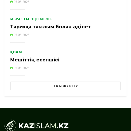
05.08.2026
ҒИБРАТТЫ ӘҢГІМЕЛЕР
Тарихқа тағылым болған әділет
05.08.2026
ҚОҒАМ
Мешіттің есепшісі
05.08.2026
ТАҒЫ ЖҮКТЕУ