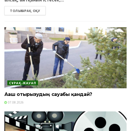
ТОЛЫҒЫРАҚ ОҚУ
СҰРАҚ-ЖАУАП
Ағаш отырғызудың сауабы қандай?
07.08.2026