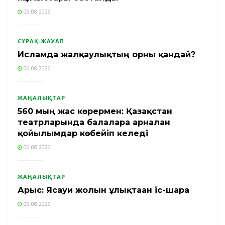
06.08.2026
СҰРАҚ-ЖАУАП
Исламда жалқаулықтың орны қандай?
06.08.2026
ЖАҢАЛЫҚТАР
560 мың жас көрермен: Қазақстан
театрларында балаларға арналған
қойылымдар көбейіп келеді
06.08.2026
ЖАҢАЛЫҚТАР
Арыс: Ясауи жолын ұлықтаған іс-шара
06.08.2026