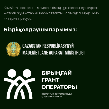
Kazislam порталы – мемлекетіміздің дін саласында жүргізіп
жатқан жұмыстарын насихаттайтын еліміздегі бірден-бір
интернет-ресурс.
Біздің қолдаушыларымыз: