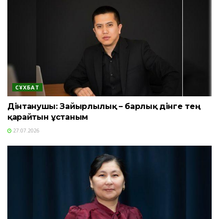
СҰХБАТ
Дінтанушы: Зайырлылық – барлық дінге тең
қарайтын ұстаным
27.07.2026