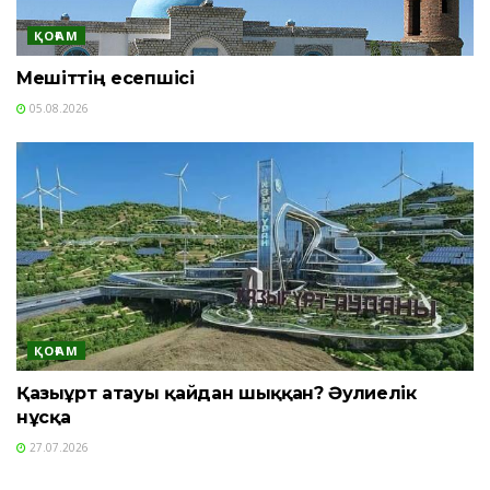
ҚОҒАМ
Мешіттің есепшісі
05.08.2026
ҚОҒАМ
Қазығұрт атауы қайдан шыққан? Әулиелік
нұсқа
27.07.2026