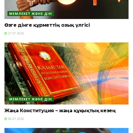
МЕМЛЕКЕТ ЖӘНЕ ДІН
Өзге дінге құрметтің озық үлгісі
27.07.2026
МЕМЛЕКЕТ ЖӘНЕ ДІН
Жаңа Конституция – жаңа құқықтық кезең
06.07.2026