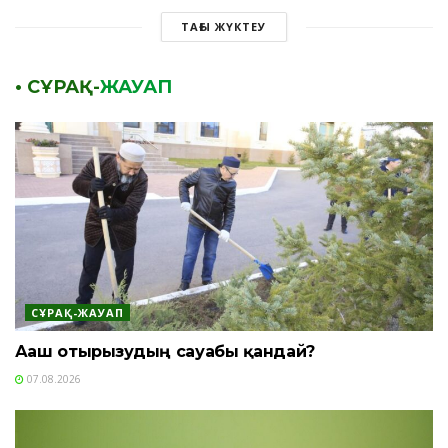
ТАҒЫ ЖҮКТЕУ
• СҰРАҚ-
ЖАУАП
СҰРАҚ-ЖАУАП
Ағаш отырғызудың сауабы қандай?
07.08.2026