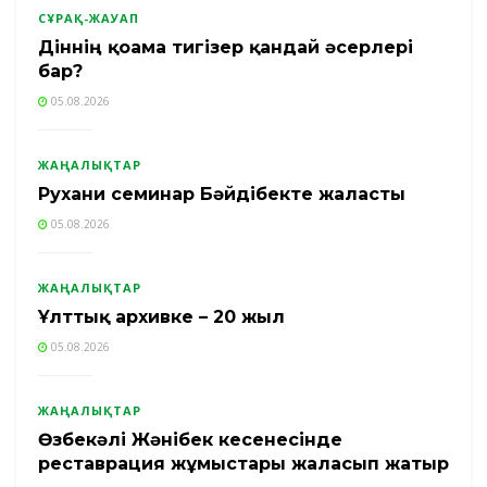
СҰРАҚ-ЖАУАП
Діннің қоғамға тигізер қандай әсерлері
бар?
05.08.2026
ЖАҢАЛЫҚТАР
Рухани семинар Бәйдібекте жалғасты
05.08.2026
ЖАҢАЛЫҚТАР
Ұлттық архивке – 20 жыл
05.08.2026
ЖАҢАЛЫҚТАР
Өзбекәлі Жәнібек кесенесінде
реставрация жұмыстары жалғасып жатыр