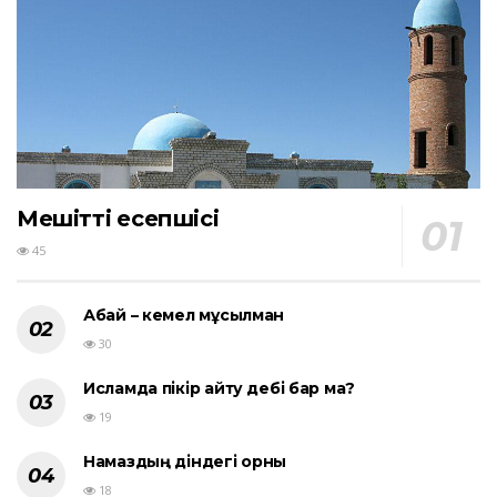
Мешіттің есепшісі
45
Абай – кемел мұсылман
30
Исламда пікір айту әдебі бар ма?
19
Намаздың діндегі орны
18