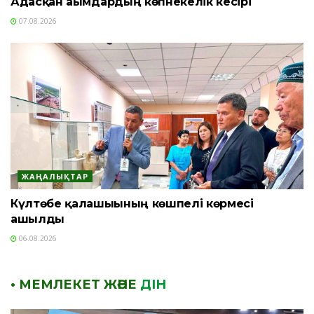
Адасқан ағымдардың көпнекелік кесірі
07.08.2026
ЖАҢАЛЫҚТАР
Күлтөбе қалашығының көшпелі көрмесі
ашылды
06.08.2026
• МЕМЛЕКЕТ ЖӘНЕ
ДІН