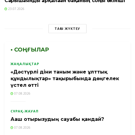
Сарышаянды арқалаған бақаның соңғы өкініші
23.07.2026
ТАҒЫ ЖҮКТЕУ
• СОҢҒЫЛАР
ЖАҢАЛЫҚТАР
«Дәстүрлі діни таным және ұлттық
құндылықтар» тақырыбында дөңгелек
үстел өтті
07.08.2026
СҰРАҚ-ЖАУАП
Ағаш отырғызудың сауабы қандай?
07.08.2026