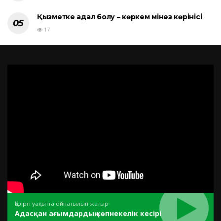
Қызметке адал болу – көркем мінез көрінісі
17
Қазіргі уақытта ойнатылып жатыр
Адасқан ағымдардың көпнекелік кесірі