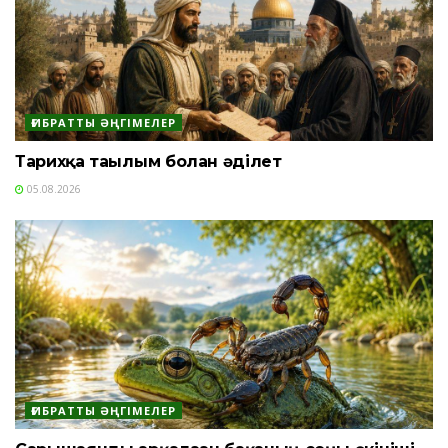
ҒИБРАТТЫ ӘҢГІМЕЛЕР
Тарихқа тағылым болған әділет
05.08.2026
ҒИБРАТТЫ ӘҢГІМЕЛЕР