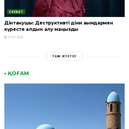
СҰХБАТ
Дінтанушы: Деструктивті діни ағымдармен
күресте алдын алу маңызды
27.07.2026
ТАҒЫ ЖҮКТЕУ
•
ҚОҒАМ