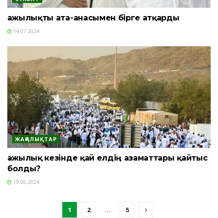
Қажылықты ата-анасымен бірге атқарды
14.07.2024
ЖАҢАЛЫҚТАР
Қажылық кезінде қай елдің азаматтары қайтыс
болды?
19.06.2024
1
2
…
5