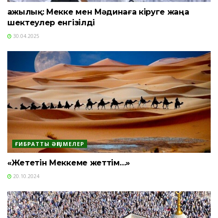
Қажылық: Мекке мен Мәдинаға кіруге жаңа
шектеулер енгізілді
30.04.2025
ҒИБРАТТЫ ӘҢГІМЕЛЕР
«Жететін Меккеме жеттім…»
20.10.2024