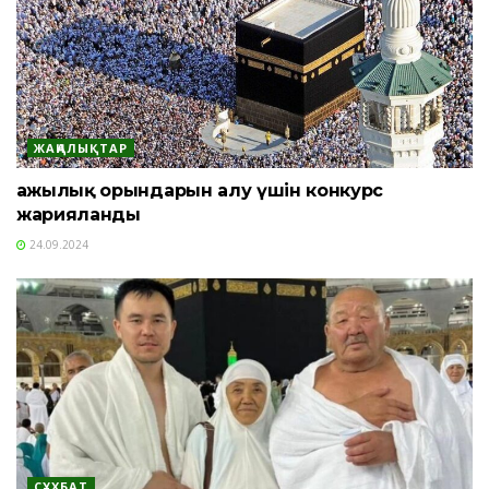
ЖАҢАЛЫҚТАР
Қажылық орындарын алу үшін конкурс
жарияланды
24.09.2024
СҰХБАТ