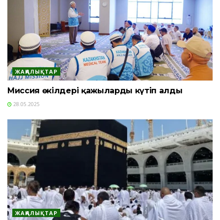
ЖАҢАЛЫҚТАР
Миссия өкілдері қажыларды күтіп алды
28.05.2025
ЖАҢАЛЫҚТАР