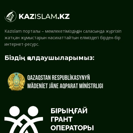
Kazislam порталы – мемлекетіміздің дін саласында жүргізіп
жатқан жұмыстарын насихаттайтын еліміздегі бірден-бір
интернет-ресурс.
Біздің қолдаушыларымыз: