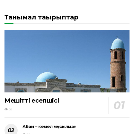
Танымал тақырыптар
Мешіттің есепшісі
53
Абай – кемел мұсылман