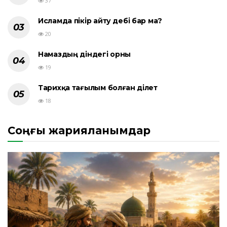
37
Исламда пікір айту әдебі бар ма?
20
Намаздың діндегі орны
19
Тарихқа тағылым болған әділет
18
Соңғы жарияланымдар