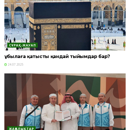
СҰРАҚ-ЖАУАП
Құбылаға қатысты қандай тыйымдар бар?
24.07.2025
ЖАҢАЛЫҚТАР