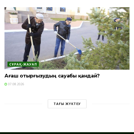
СҰРАҚ-ЖАУАП
Ағаш отырғызудың сауабы қандай?
07.08.2026
ТАҒЫ ЖҮКТЕУ