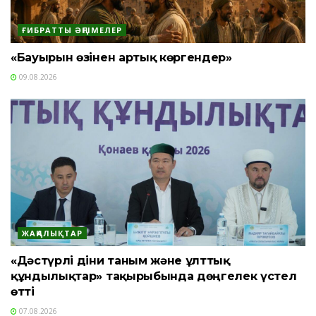
ҒИБРАТТЫ ӘҢГІМЕЛЕР
«Бауырын өзінен артық көргендер»
09.08.2026
ЖАҢАЛЫҚТАР
«Дәстүрлі діни таным және ұлттық
құндылықтар» тақырыбында дөңгелек үстел
өтті
07.08.2026