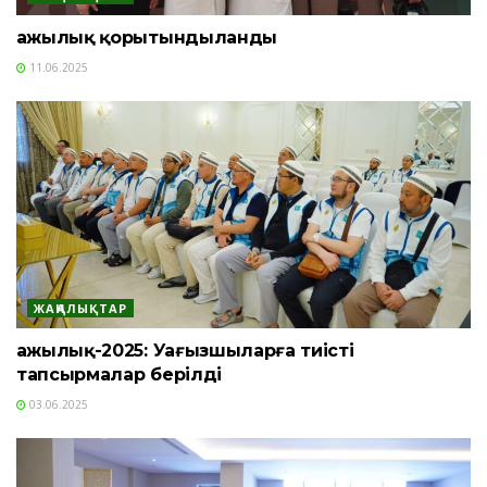
Қажылық қорытындыланды
11.06.2025
ЖАҢАЛЫҚТАР
Қажылық-2025: Уағызшыларға тиісті
тапсырмалар берілді
03.06.2025