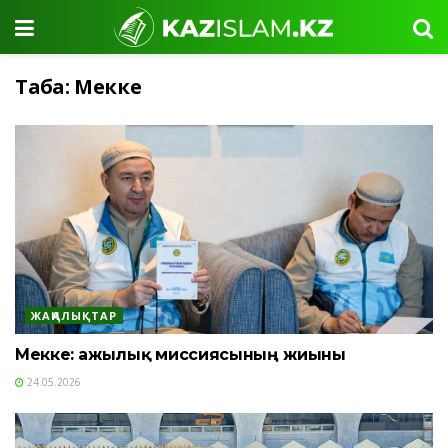
Таңба:
Мекке
ЖАҢАЛЫҚТАР
Мекке: Қажылық миссиясының жиыны
24.05.2026