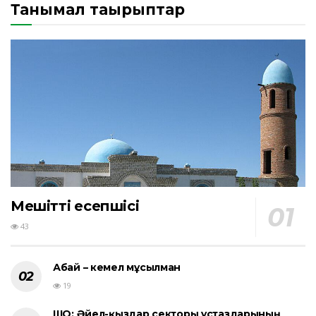
Танымал тақырыптар
Мешіттің есепшісі
43
Абай – кемел мұсылман
19
ШҚО: Әйел-қыздар секторы ұстаздарының