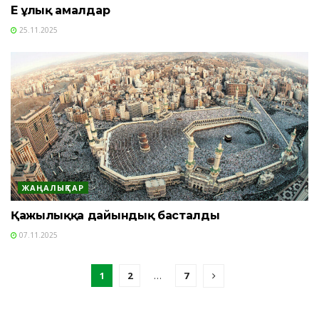
Ең ұлық амалдар
25.11.2025
ЖАҢАЛЫҚТАР
Қажылыққа дайындық басталды
07.11.2025
1
2
…
7