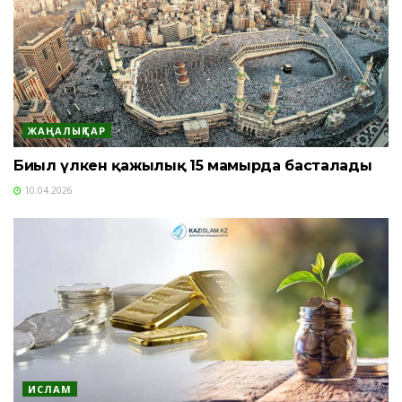
ЖАҢАЛЫҚТАР
Биыл үлкен қажылық 15 мамырда басталады
10.04.2026
ИСЛАМ