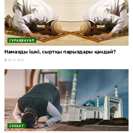
СҰРАҚ-ЖАУАП
Намаздың ішкі, сыртқы парыздары қандай?
26.11.2025
СҰХБАТ