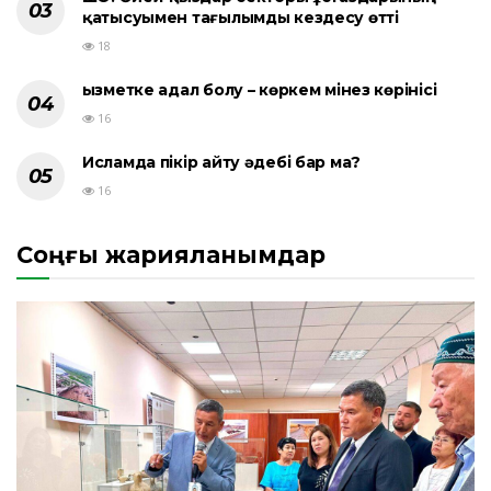
қатысуымен тағылымды кездесу өтті
18
Қызметке адал болу – көркем мінез көрінісі
16
Исламда пікір айту әдебі бар ма?
16
Соңғы жарияланымдар