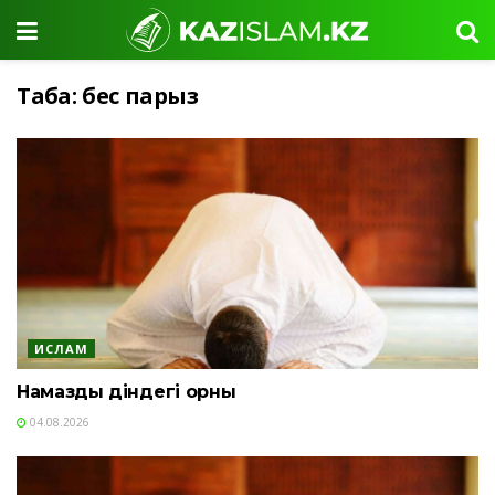
Таңба:
бес парыз
ИСЛАМ
Намаздың діндегі орны
04.08.2026