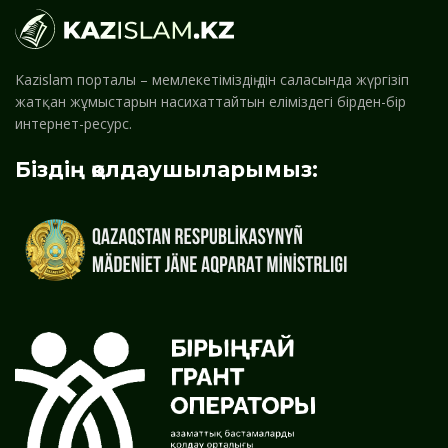
Kazislam порталы – мемлекетіміздің дін саласында жүргізіп
жатқан жұмыстарын насихаттайтын еліміздегі бірден-бір
интернет-ресурс.
Біздің қолдаушыларымыз: