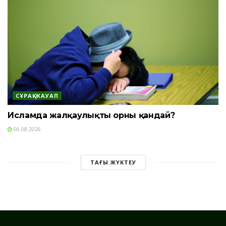
СҰРАҚ-ЖАУАП
Исламда жалқаулықтың орны қандай?
06.08.2026
ТАҒЫ ЖҮКТЕУ