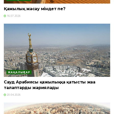
Қажылық жасау міндет пе?
16.07.2026
ЖАҢАЛЫҚТАР
Сауд Арабиясы қажылыққа қатысты жаңа
талаптарды жариялады
20.04.2026