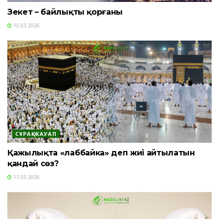
Зекет – байлықтың қорғаны
15.03.2026
СҰРАҚ-ЖАУАП
Қажылықта «лаббайка» деп жиі айтылатын
қандай сөз?
11.03.2026