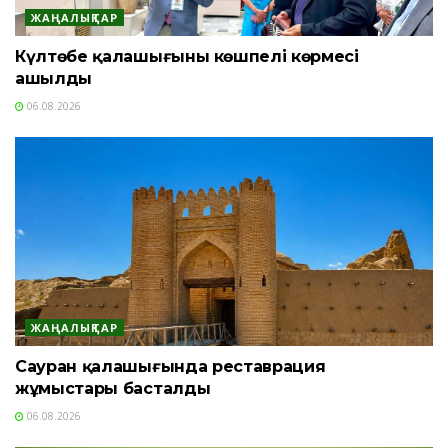
ЖАҢАЛЫҚТАР
Күлтөбе қалашығының көшпелі көрмесі
ашылды
06.08.2026
ЖАҢАЛЫҚТАР
Сауран қалашығында реставрация
жұмыстары басталды
06.08.2026