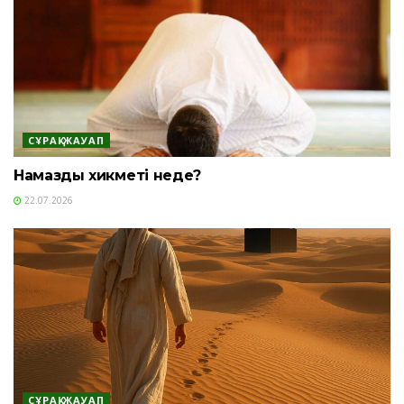
СҰРАҚ-ЖАУАП
Намаздың хикметі неде?
22.07.2026
СҰРАҚ-ЖАУАП