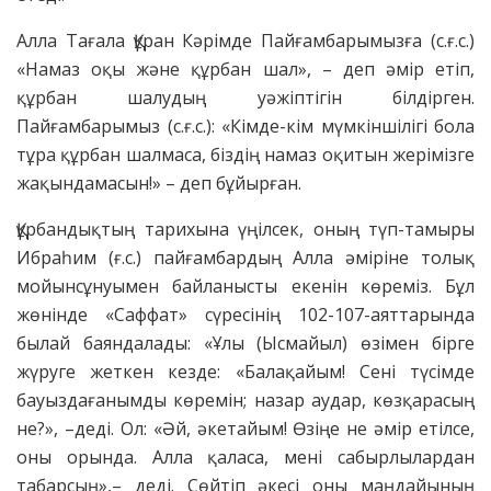
Алла Тағала Құран Кәрімде Пайғамбарымызға (с.ғ.с.)
«Намаз оқы және құрбан шал», – деп әмір етіп,
құрбан шалудың уәжіптігін білдірген.
Пайғамбарымыз (с.ғ.с.): «Кімде-кім мүмкіншілігі бола
тұра құрбан шалмаса, біздің намаз оқитын жерімізге
жақындамасын!» – деп бұйырған.
Құрбандықтың тарихына үңілсек, оның түп-тамыры
Ибраһим (ғ.с.) пайғамбардың Алла әміріне толық
мойынсұнуымен байланысты екенін көреміз. Бұл
жөнінде «Саффат» сүресінің 102-107-аяттарында
былай баяндалады: «Ұлы (Ысмайыл) өзімен бірге
жүруге жеткен кезде: «Балақайым! Сені түсімде
бауыздағанымды көремін; назар аудар, көзқарасың
не?», –деді. Ол: «Әй, әкетайым! Өзіңе не әмір етілсе,
оны орында. Алла қаласа, мені сабырлылардан
табарсың»,– деді. Сөйтіп әкесі оны маңдайының