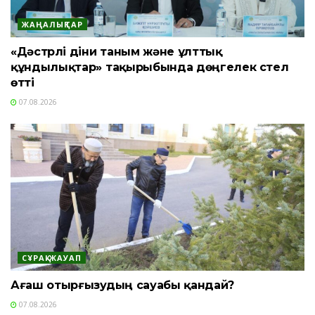
ЖАҢАЛЫҚТАР
«Дәстүрлі діни таным және ұлттық
құндылықтар» тақырыбында дөңгелек үстел
өтті
07.08.2026
СҰРАҚ-ЖАУАП
Ағаш отырғызудың сауабы қандай?
07.08.2026