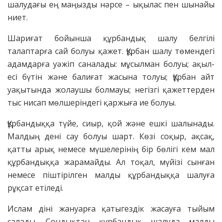
шалудағы ең маңызды нәрсе – ықылас пен шынайы
ниет.
Шариғат бойынша құрбандық шалу белгілі
талаптарға сай болуы қажет. Құрбан шалу төмендегі
адамдарға уәжіп саналады: мұсылман болуы; ақыл-
есі бүтін және балиғат жасына толуы; Құрбан айт
уақытында жолаушы болмауы; негізгі қажеттерден
тыс нисап мөлшеріндегі қаржыға ие болуы.
Құрбандыққа түйе, сиыр, қой және ешкі шалынады.
Малдың дені сау болуы шарт. Көзі соқыр, ақсақ,
қатты арық немесе мүшелерінің бір бөлігі кем мал
құрбандыққа жарамайды. Ал тоқал, мүйізі сынған
немесе піштірілген малды құрбандыққа шалуға
рұқсат етіледі.
Ислам діні жануарға қатыгездік жасауға тыйым
салады. Сондықтан құрбандық шалуда малды