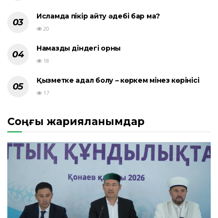
Исламда пікір айту әдебі бар ма?
20
Намаздың діндегі орны
18
Қызметке адал болу – көркем мінез көрінісі
17
Соңғы жарияланымдар