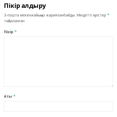
Пікір қалдыру
Э-пошта мекенжайыңыз жарияланбайды.
Міндетті өрістер
*
таңбаланған
Пікір
*
Аты
*