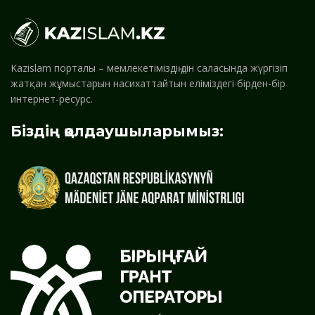
Kazislam порталы – мемлекетіміздің дін саласында жүргізіп
жатқан жұмыстарын насихаттайтын еліміздегі бірден-бір
интернет-ресурс.
Біздің қолдаушыларымыз: