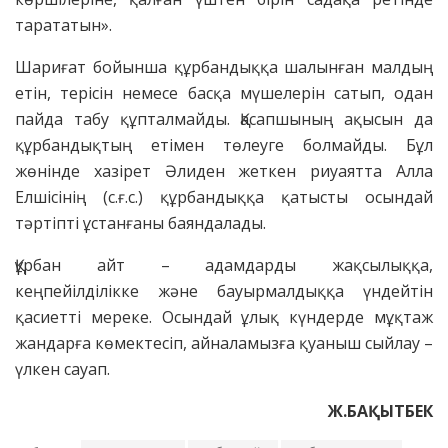
тарататын».
Шариғат бойынша құрбандыққа шалынған малдың
етін, терісін немесе басқа мүшелерін сатып, одан
пайда табу құпталмайды. Қасапшының ақысын да
құрбандықтың етімен төлеуге болмайды. Бұл
жөнінде хазірет Әлиден жеткен риуаятта Алла
Елшісінің (с.ғ.с.) құрбандыққа қатысты осындай
тәртіпті ұстанғаны баяндалады.
Құрбан айт – адамдарды жақсылыққа,
кеңпейілділікке және бауырмалдыққа үндейтін
қасиетті мереке. Осындай ұлық күндерде мұқтаж
жандарға көмектесіп, айналамызға қуаныш сыйлау –
үлкен сауап.
Ж.БАҚЫТБЕК