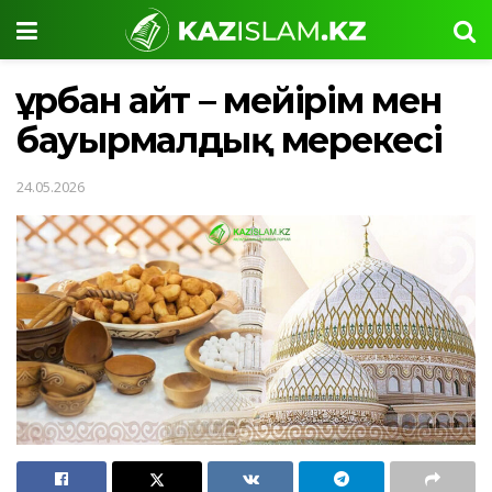
Құрбан айт – мейірім мен
бауырмалдық мерекесі
24.05.2026