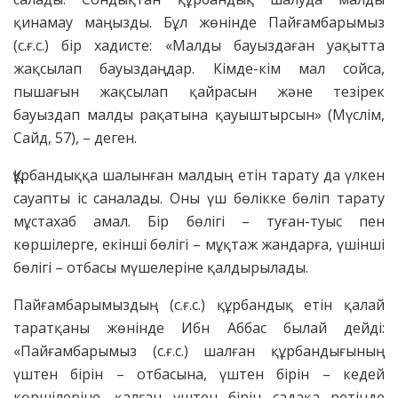
қинамау маңызды. Бұл жөнінде Пайғамбарымыз
(с.ғ.с.) бір хадисте: «Малды бауыздаған уақытта
жақсылап бауыздаңдар. Кімде-кім мал сойса,
пышағын жақсылап қайрасын және тезірек
бауыздап малды рақатына қауыштырсын» (Мүслім,
Сайд, 57), – деген.
Құрбандыққа шалынған малдың етін тарату да үлкен
сауапты іс саналады. Оны үш бөлікке бөліп тарату
мұстахаб амал. Бір бөлігі – туған-туыс пен
көршілерге, екінші бөлігі – мұқтаж жандарға, үшінші
бөлігі – отбасы мүшелеріне қалдырылады.
Пайғамбарымыздың (с.ғ.с.) құрбандық етін қалай
таратқаны жөнінде Ибн Аббас былай дейді:
«Пайғамбарымыз (с.ғ.с.) шалған құрбандығының
үштен бірін – отбасына, үштен бірін – кедей
көршілеріне, қалған үштен бірін садақа ретінде