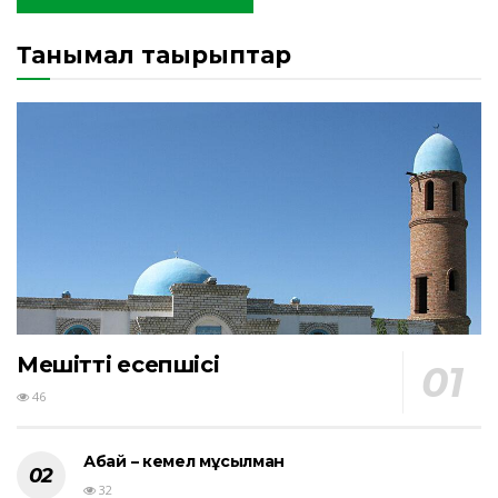
Танымал тақырыптар
Мешіттің есепшісі
46
Абай – кемел мұсылман
32