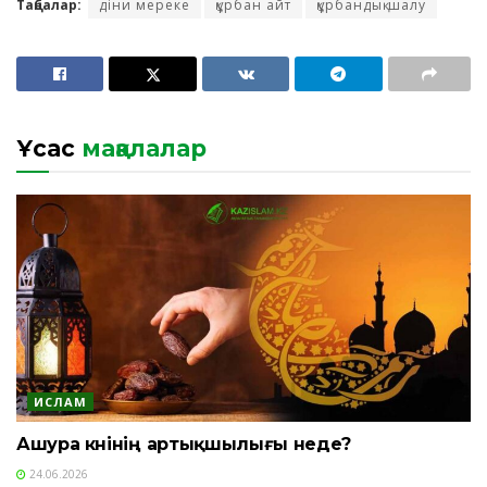
Таңбалар:
діни мереке
құрбан айт
құрбандық шалу
Ұқсас
мақалалар
ИСЛАМ
Ашура күнінің артықшылығы неде?
24.06.2026