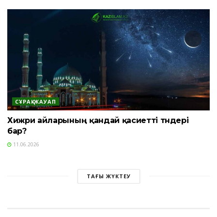
СҰРАҚ-ЖАУАП
Хижри айларының қандай қасиетті түндері
бар?
11.06.2026
ТАҒЫ ЖҮКТЕУ