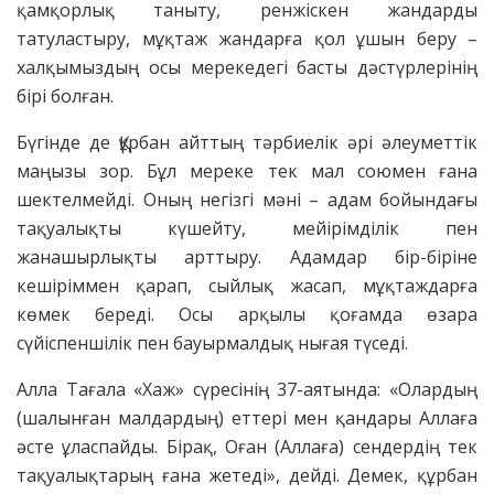
қамқорлық таныту, ренжіскен жандарды
татуластыру, мұқтаж жандарға қол ұшын беру –
халқымыздың осы мерекедегі басты дәстүрлерінің
бірі болған.
Бүгінде де Құрбан айттың тәрбиелік әрі әлеуметтік
маңызы зор. Бұл мереке тек мал союмен ғана
шектелмейді. Оның негізгі мәні – адам бойындағы
тақуалықты күшейту, мейірімділік пен
жанашырлықты арттыру. Адамдар бір-біріне
кешіріммен қарап, сыйлық жасап, мұқтаждарға
көмек береді. Осы арқылы қоғамда өзара
сүйіспеншілік пен бауырмалдық нығая түседі.
Алла Тағала «Хаж» сүресінің 37-аятында: «Олардың
(шалынған малдардың) еттері мен қандары Аллаға
әсте ұласпайды. Бірақ, Оған (Аллаға) сендердің тек
тақуалықтарың ғана жетеді», дейді. Демек, құрбан