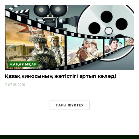
ЖАҢАЛЫҚТАР
Қазақ киносының жетістігі артып келеді
07.08.2026
ТАҒЫ ЖҮКТЕУ