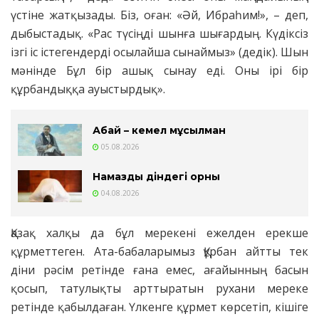
үстіне жатқызады. Біз, оған: «Әй, Ибраһим!», – деп,
дыбыстадық. «Рас түсіңді шынға шығардың. Күдіксіз
ізгі іс істегендерді осылайша сынаймыз» (дедік). Шын
мәнінде Бұл бір ашық сынау еді. Оны ірі бір
құрбандыққа ауыстырдық».
Абай – кемел мұсылман
05.08.2026
Намаздың діндегі орны
04.08.2026
Қазақ халқы да бұл мерекені ежелден ерекше
құрметтеген. Ата-бабаларымыз Құрбан айтты тек
діни рәсім ретінде ғана емес, ағайынның басын
қосып, татулықты арттыратын рухани мереке
ретінде қабылдаған. Үлкенге құрмет көрсетіп, кішіге