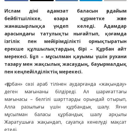
Ислам діні адамзат баласын әрдайым
бейбітшілікке, өзара құрметке және
жанашырлыққа үндеп келеді. Адамдар
арасындағы татулықты нығайтып, қоғамда
ізгілік пен мейірімділікті орнықтыратын
ерекше құлшылықтардың бірі – Құрбан айт
мерекесі. Бұл – мұсылман қауымы үшін рухани
тазару мен жақсылық жасаудың, бауырмалдық
пен кеңпейілділіктің мерекесі.
«Құрбан» сөзі араб тілінен аударғанда «жақындау»
деген мағынаны білдіреді. Ал шариғаттағы
мағынасы – белгілі шарттарды орындай отырып,
Алла разылығы үшін құрбандық шалу. Яғни
мұсылман баласы құрбандық шалу арқылы
Жаратушыға жақындап, сауапқа кенелуді мақсат
етеді.