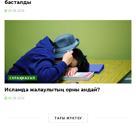
басталды
06.08.2026
СҰРАҚ-ЖАУАП
Исламда жалқаулықтың орны қандай?
06.08.2026
ТАҒЫ ЖҮКТЕУ