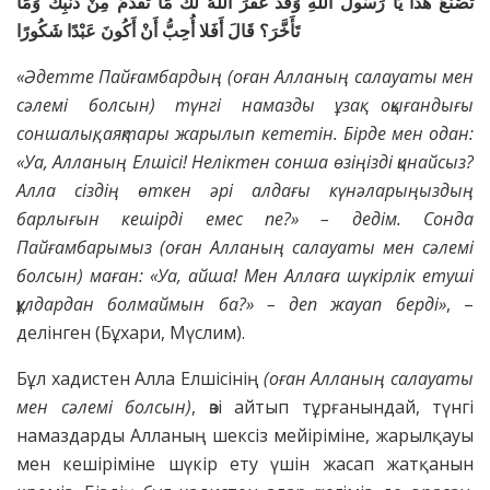
تَصْنَعُ هَذَا يَا رَسُولَ اللَّهِ وَقَدْ غَفَرَ اللَّهُ لَك مَا تَقَدَّمَ مِنْ ذَنْبِك وَمَا
تَأَخَّرَ؟ قَالَ أَفَلا أُحِبُّ أَنْ أَكُونَ عَبْدًا شَكُورًا
«Әдетте Пайғамбардың (оған Алланың салауаты мен
сәлемі болсын) түнгі намазды ұзақ оқығандығы
соншалық, аяқтары жарылып кететін. Бірде мен одан:
«Уа, Алланың Елшісі! Неліктен сонша өзіңізді қинайсыз?
Алла сіздің өткен әрі алдағы күнәларыңыздың
барлығын кешірді емес пе?» – дедім. Сонда
Пайғамбарымыз (оған Алланың салауаты мен сәлемі
болсын) маған: «Уа, айша! Мен Аллаға шүкірлік етуші
құлдардан болмаймын ба?» – деп жауап берді»
, –
делінген (Бұхари, Мүслим).
Бұл хадистен Алла Елшісінің
(оған Алланың салауаты
мен сәлемі болсын)
, өзі айтып тұрғанындай, түнгі
намаздарды Алланың шексіз мейіріміне, жарылқауы
мен кешіріміне шүкір ету үшін жасап жатқанын