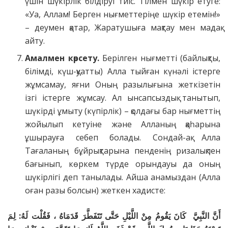
үшін шүкірлік білдіруі тиіс. Тілмен шүкір етуге:
«Уа, Аллам! Берген нығметтеріңе шүкір етемін!»
– деумен қатар, Жаратушыға мақтау мен мадақ
айту.
Амалмен көрсету.
Берілген нығметті (байлықты,
білімді, күш-қуатты) Алла тыйған күнәлі істерге
жұмсамау, яғни Оның разылығына жеткізетін
ізгі істерге жұмсау. Ал ынсапсыздық танытып,
шүкірді ұмыту (күпірлік) – қолдағы бар нығметтің
жойылып кетуіне және Алланың қаһарына
ұшырауға себеп болады. Сондай-ақ Алла
Тағаланың бұйрықтарына пенденің ризалықпен
бағынып, көркем түрде орындауы да оның
шүкірлігі деп танылады. Айша анамыздан (Алла
оған разы болсын) жеткен хадисте:
أَنَّ النَّبِيَّ كَانَ يَقُومُ مِنْ اللَّيْلِ حَتَّى تَتَفَطَّرَ قَدَمَاهُ ، فَقُلْت لَهُ: لِمَ