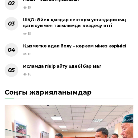
19
ШҚО: Әйел-қыздар секторы ұстаздарының
қатысуымен тағылымды кездесу өтті
18
Қызметке адал болу – көркем мінез көрінісі
16
Исламда пікір айту әдебі бар ма?
16
Соңғы жарияланымдар