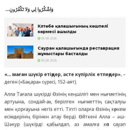
…وَاشْكُرُوا لِي وَلا تَكْفُرُونِ
Күлтөбе қалашығының көшпелі
көрмесі ашылды
06.08.2026
Сауран қалашығында реставрация
жұмыстары басталды
06.08.2026
«… маған шүкір етіңдер, әсте күпірлік етпеңдер»
, –
деген («Бақара» сүресі, 152-аят).
Алла Тағала шүкірді Өзінің кеңшілігі мен нығметінің
артуына, сондай-ақ берілген нығметтің сақталуы
мен қорғауына негіз етті. Тіпті оларға Өзінің көркем
есімдерінің бірінен атау берді. Өйткені Алла – әш-
Шәкур (шүкірді қабылдап, аз амалға көп сауап