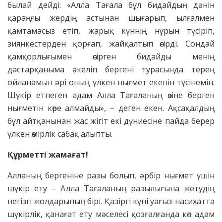
былай дейді: «Алла Тағала бұл бидайдың дәнін
қараңғы жердің астынан шығарып, ылғалмен
қамтамасыз етіп, жарық күннің нұрын түсіріп,
зиянкестерден қорғап, жайқалтып өсірді. Сондай
қамқорлығымен өсірген бидайды менің
дастарқаныма әкеліп бергені турасында терең
ойланамын әрі оның үлкен нығмет екенін түсінемін.
Шүкір етпеген адам Алла Тағаланың өзіне берген
нығметін көре алмайды», – деген екен. Ақсақалдың
бұл айтқанынан жас жігіт екі дүниесіне пайда берер
үлкен өмірлік сабақ алыпты.
Құрметті жамағат!
Алланың бергеніне разы болып, әрбір нығмет үшін
шүкір ету – Алла Тағаланың разылығына жетудің
негізгі жолдарының бірі. Қазіргі күні уағыз-насихатта
шүкірлік, қанағат ету мәселесі қозғалғанда көп адам