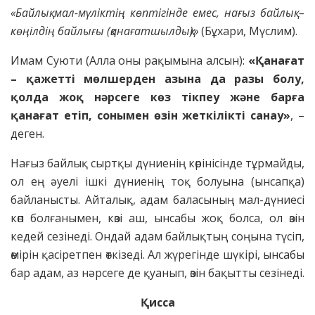
«
Байлық мал-
мүліктің
көптігінде емес, нағыз байлық –
көңілдің байлығы (қанағатшылдық)»
(Бұхари, Мүслим).
Имам Суюти (Алла оны рақымына алсын):
«Қанағат
– қажетті мөлшерден азына да разы болу,
қолда жоқ нәрсеге көз тікпеу және барға
қанағат етіп, сонымен өзін жеткілікті санау»
, –
деген.
Нағыз байлық сыртқы дүниенің көрінісінде тұрмайды,
ол ең әуелі ішкі дүниенің тоқ болуына (ынсапқа)
байланысты. Айталық, адам баласының мал-дүниесі
көп болғанымен, көзі аш, ынсабы жоқ болса, ол өзін
кедей сезінеді. Ондай адам байлықтың соңына түсіп,
өмірін қасіретпен өткізеді. Ал жүрегінде шүкірі, ынсабы
бар адам, аз нәрсеге де қуанып, өзін бақытты сезінеді.
Қисса