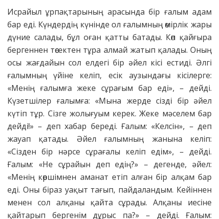
Исрайыл ұрпақтарының арасында бір ғалым адам
бар еді. Күндердің күнінде ол ғалымның өмірлік жары
дүние салады, бұл оған қатты батады. Көп қайғыра
бергеннен төсектен тұра алмай жатып қалады. Оның
осы жағдайын сол елдегі бір әйел кісі естиді. Әлгі
ғалымның үйіне келіп, есік аузындағы кісілерге:
«Менің ғалымға жеке сұрағым бар еді», – дейді.
Күзетшілер ғалымға: «Мына жерде сізді бір әйел
күтіп тұр. Сізге жолығуым керек. Жеке мәселем бар
дейді!» – деп хабар береді. Ғалым: «Келсін», – деп
жауап қатады. Әйел ғалымның жанына келіп:
«Сізден бір нәрсе сұрағалы келіп едім», – дейді.
Ғалым: «Не сұрайын деп едің?» – дегенде, әйел:
«Менің көршімнен аманат етіп алған бір алқам бар
еді. Оны біраз уақыт тағып, пайдаландым. Кейіннен
менен сол алқаны қайта сұрады. Алқаны иесіне
қайтарып бергенім дұрыс па?» – дейді. Ғалым: