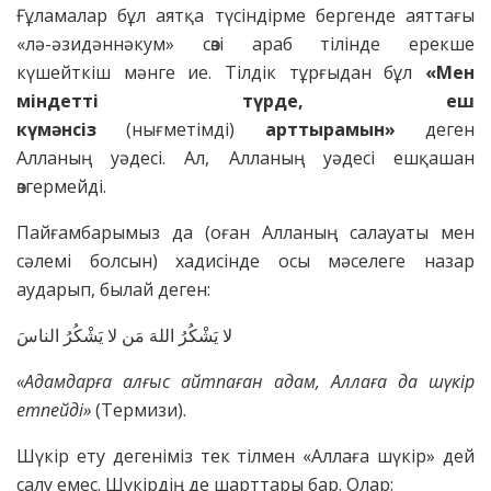
Ғұламалар бұл аятқа түсіндірме бергенде аяттағы
«лә-әзидәннәкум» сөзі араб тілінде ерекше
күшейткіш мәнге ие. Тілдік тұрғыдан бұл
«Мен
міндетті түрде, еш
күмәнсіз
(нығметімді)
арттырамын»
деген
Алланың уәдесі. Ал, Алланың уәдесі ешқашан
өзгермейді.
Пайғамбарымыз да (оған Алланың салауаты мен
сәлемі болсын) хадисінде осы мәселеге назар
аударып, былай деген:
لا يَشْكُرُ اللهَ مَن لا يَشْكُرُ الناسَ
«Адамдарға алғыс айтпаған адам
, Аллаға да шүкір
етпейді»
(Термизи).
Шүкір ету дегеніміз тек тілмен «Аллаға шүкір» дей
салу емес. Шүкірдің де шарттары бар. Олар: