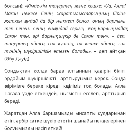
болсын):
«Кімде-кім таңертең және кешке: «Уа, Алла!
Маған немесе Сенің жаратылыстарыңның біріне
жеткен қандай да бір нығмет болса, оның барлығы
тек Сенен. Сенің ешқандай серігің жоқ. Барлық мадақ
Саған тән, әрі барлық шүкір де Саған тән», – деп,
таңертең айтса, сол күнінің, ал кешке айтса, сол
түнінің шүкіршілігін өтеген болады»
, – деп айтқан
(Әбу Дәуід).
Сондықтан қолда барда алтынның қадірін біліп,
әрдайым шүкіршілікті арттыруымыз керек. Сонда
өмірімізге береке кіреді, көңіліміз тоқ болады. Алла
Тағала уәде еткендей, нығметін еселеп, арттырып
береді.
Жаратқан Алла баршамызды ынсапты құлдарынан
етіп, әрбір сәтке шүкір ететін шынайы пенделерінен
болуымызды нәсіп еткей!