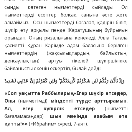
сынды көптеген нығметтерді сыйлады. Ол
нығметтерді есептер болсақ, санына әсте жете
алмаймыз. Осы нығметтерді бағалап, қадірін біліп,
шүкір ету арқылы пенде Жаратушының бұйрығын
орындап, Оның ризалығына кенеледі. Алла Тағала
қасиетті Құран Кәрімде адам баласына берілген
нығметтердің (жақсылықтардың, байлықтың,
денсаулықтың) артуы тікелей шүкіршілікке
байланысты екенін ескертіп, былай дейді:
وَإِذْ تَأَذَّنَ رَبُّكُمْ لَئِن شَكَرْتُمْ لَأَزِيدَنَّكُمْ ۖ وَلَئِن كَفَرْتُمْ إِنَّ عَذَابِي لَشَدِيدٌ
«Сол у
ақытта
Раббыларың: «Егер
шүкір
етсеңдер,
Оны
(нығметімді)
міндетті
түрде
арттырамын.
Ал, егер күпірлік етсеңдер
(нығметті
бағаламасаңдар)
шын мәнінде азабым өте
қатты!»»
(«Ибраһим» сүресі, 7-аят).