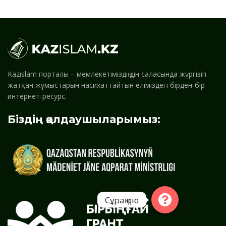
Kazislam порталы – мемлекетіміздің дін саласында жүргізіп
жатқан жұмыстарын насихаттайтын еліміздегі бірден-бір
интернет-ресурс.
Біздің қолдаушыларымыз:
Сұрақ қою