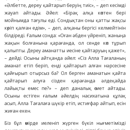
«Әлбетте, дереу қайтарып беруің тиіс», – деп кесімді
жауап айтады. Әйел: «Бірақ алқа көптен бері
мойнымда тағулы еді. Сондықтан оны қатты жақсы
көріп қалған едім», – деп, алқаны бергісі келмейтінін
білдіреді. Ғалым сонда: «Оған әбден үйреніп, жаныңа
жақын болғанына қарағанда, ол сенде көп тұрып
қалыпты. Дереу аманатты иесіне қайтаруың қажет»,
– дейді. Осыны айтқанда әйел: «Сіз Алла Тағаланың
аманат етіп беріп, енді қайтарып алған нәрсесіне
қайғырып отырсыз ба? Ол берген аманатын қайта
қайтарып алуға сізден қарағанда әлдеқайда
лайықты емес пе?» – деп даналық өсиет айтады.
Осыны естіген ғалым әйелдің насихатына құлақ
асып, Алла Тағалаға шүкір етіп, истиғфар айтып, есін
жиған екен.
Біз бұл өмірде иеленіп жүрген бүкіл нығметімізді