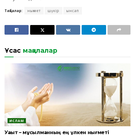
Таңбалар:
нығмет
шүкір
ынсап
Ұқсас
мақалалар
ИСЛАМ
Уақыт – мұсылманның ең үлкен нығметі