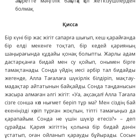
ақыретте мәңгілік бақытқа қол жеткізушілерден
болмақ.
Қисса
Бір күні бір жас жігіт сапарға шығып, кеш қарайғанда
бір елді мекенге тоқтап, бір кедей қарияның
шаңырағында құдайы қонақ болыпты. Жарлы адам
дастарқанға бидай мен су қойып, онымен бірге
тамақтанады. Сонда үйдің иесі әрбір тал бидайды
жегенде, Алла Тағалаға шүкірлік білдіріп, мақтау-
мадақтар айтатынын байқайды. Сонда таңданысын
жасыра алмаған әлгі жігіт: «Уа, ақсақал! Алла Тағала
сізге сонша көп нығмет беріп тұр ма? Мен сіздің бай
екеніңізді көріп тұрған жоқпын, тіпті тамағыңыз да
қарапайым. Сонда не үшін шүкір етесіз?» – деп
сұрайды. Қария жігіттің қолына бір бидай дәнін
ұстатып, оған ойланып қарауды бұйырады. Сосын