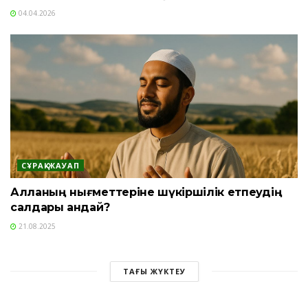
04.04.2026
СҰРАҚ-ЖАУАП
Алланың нығметтеріне шүкіршілік етпеудің
салдары қандай?
21.08.2025
ТАҒЫ ЖҮКТЕУ