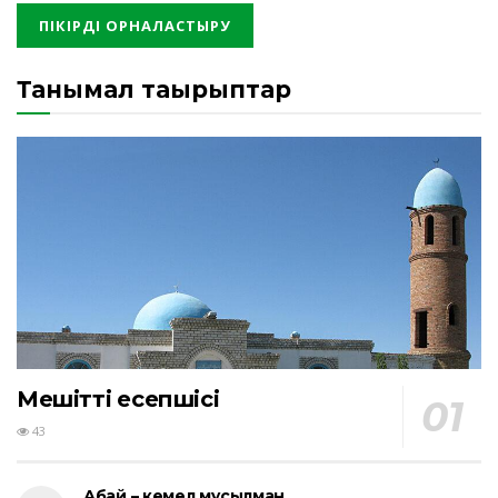
Танымал тақырыптар
Мешіттің есепшісі
43
Абай – кемел мұсылман