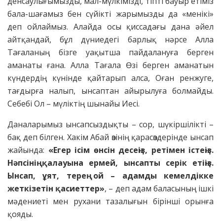
денсаулығымызды, мал-мүлкімізді, тіпті бауыр етіміз
бала-шағамыз бен сүйікті жарымызды да «менікі»
деп ойлаймыз. Алайда осы қиссадағы дана әйел
айтқандай, бұл дүниедегі барлық нәрсе Алла
Тағаланың бізге уақытша пайдалануға берген
аманаты ғана. Алла Тағала Өзі берген аманатын
күндердің күнінде қайтарып алса, Оған ренжуге,
тағдырға налып, ынсаптан айырылуға болмайды.
Себебі Ол – мүліктің шынайы Иесі.
Даналарымыз ынсапсыздықты – сор, шүкіршілікті –
бақ деп білген. Хакім Абай өзінің қарасөздерінде ынсап
жайында:
«Егер ісім өнсін десеңіз, ретімен істеңіз.
Нәпсінің қалауына ермей, ынсапты серік етіңіз.
Ынсап, ұят, терең ой – адамды кемелдікке
жеткізетін қасиеттер»
, – деп адам баласының ішкі
мәдениеті мен рухани тазалығын бірінші орынға
қояды.