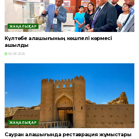
ЖАҢАЛЫҚТАР
Күлтөбе қалашығының көшпелі көрмесі
ашылды
06.08.2026
ЖАҢАЛЫҚТАР
Сауран қалашығында реставрация жұмыстары