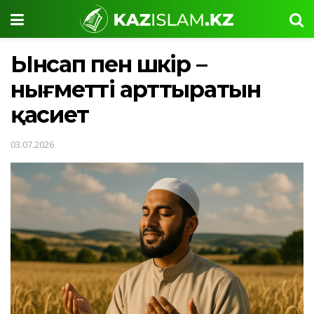
Ынсап пен шүкір –
нығметті арттыратын
қасиет
03.07.2026