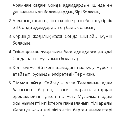
Арамнан сақтан! Сонда адамдардың ішінде ең
құлшылығы көп болғандардың бірі боласың.
Алланың саған нәсіп еткеніне разы бол, шүкірлік
ет! Сонда адамдардың ең байы боласың.
Көршіңе жақсылық жаса! Сонда шынайы мүмін
боласың.
Өзіңе қалаған жақсылықты басқа адамдарға да қала!
Сонда нағыз мұсылман боласың.
Көп күлме! Өйткені шамадан тыс күлу жүректі
қатайтып, рухыңды әлсіретеді (Термизи).
Тілмен айту.
Сөйлеу – Алла Тағаланың адам
баласына берген, өзге жаратылыстардан
ерекшелейтін үлкен нығмет. Мұсылман адам
осы нығметті игі істерге пайдаланып, тілі арқылы
Жаратушысын жиі зікір етіп, берген нығметтері