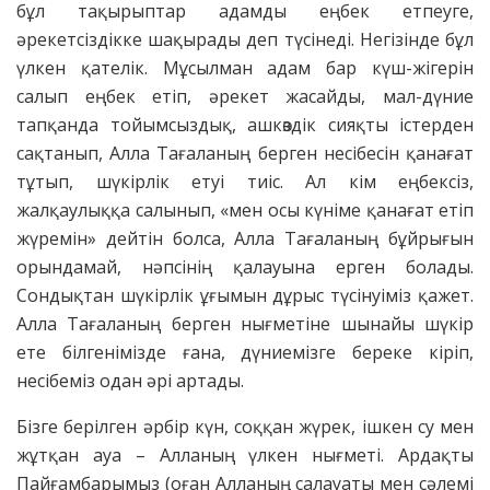
бұл тақырыптар адамды еңбек етпеуге,
әрекетсіздікке шақырады деп түсінеді. Негізінде бұл
үлкен қателік. Мұсылман адам бар күш-жігерін
салып еңбек етіп, әрекет жасайды, мал-дүние
тапқанда тойымсыздық, ашкөздік сияқты істерден
сақтанып, Алла Тағаланың берген несібесін қанағат
тұтып, шүкірлік етуі тиіс. Ал кім еңбексіз,
жалқаулыққа салынып, «мен осы күніме қанағат етіп
жүремін» дейтін болса, Алла Тағаланың бұйрығын
орындамай, нәпсінің қалауына ерген болады.
Сондықтан шүкірлік ұғымын дұрыс түсінуіміз қажет.
Алла Тағаланың берген нығметіне шынайы шүкір
ете білгенімізде ғана, дүниемізге береке кіріп,
несібеміз одан әрі артады.
Бізге берілген әрбір күн, соққан жүрек, ішкен су мен
жұтқан ауа – Алланың үлкен нығметі. Ардақты
Пайғамбарымыз (оған Алланың салауаты мен сәлемі