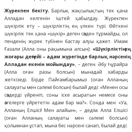
Жүрекпен бекіту.
Барлық жақсылықтың тек қана
Алладан келгенін іштей қабылдау. Жүрекпен
шүкірлік ету – шүкірліктің ең үлкен түрі. Өйткені
шүкірлік тек қана «шүкір» деген сөзден тұрмайды, ол
пенденің жүрек түбінен бастау алуы қажет. Имам
Ғазали (Алла оны рақымына алсын):
«Шүкірліктің ең
жоғары деңгейі – адам жүрегінде барлық нәрсенің
Алладан екенін мойындау»
, – деген. Әбу Һұрайра
(Алла оған разы болсын) мынадай хабарды
жеткізеді. Бірде Пайғамбарымыз (оған Алланың
салауаты мен сәлемі болсын) былай деді: «Менен осы
сөздерді үйреніп, соны іске асыратын немесе оны
өзгелерге үйрететін адам бар ма?». Сонда мен: «Уа,
Алланың Елшісі! Мен алайын», – дедім. Алла Елшісі
(оған Алланың салауаты мен сәлемі болсын)
қолымнан ұстап, мына бес нәрсені санап, былай деді: