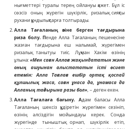
нығметтері туралы терең ойлануы қажет. Бұл іс
сөзсіз оның жүрегін шүкірлік, ризалық сияқты
рухани құндылықтарға толтырады.
Алла Тағаланың өзіне берген тағдырына
риза болу. П
енде Алла Тағаланың пешенесіне
жазған тағдырына еш налымай, жүрегімен
ризалық танытуы тиіс. Лұқман Хакім өзінің
ұлына:
«Мен саған Аллаға жақындататын және
оның ашуынан алыстататын істі өсиет
етемін: Алла Тағалаға ешбір ортақ қоспай
құлшылық жаса, саған ұнаса да, ұнамаса да
Алланың тағдырына разы бол»
, – деген екен.
Алла Тағалаға бағыну. А
дам баласы Алла
Тағаланың шексіз құдіретін жүрегімен сезініп,
өзінің әлсіздігін мойындауы керек. Сонда
жүрегінде тыныштық орнап, шүкірлік етіп,