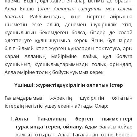
көреміз. Біздің бұл хадистен алар өнегіміз де орасан.
Алла Елшісі
(оған Алланың салауаты мен сәлемі
болсын)
Раббымыздың өзіне берген айрықша
нығметін еске алып, денемен шүкіршілік етіп,
құлшылығын бекемдеген болса, біздер де солай
әдеттенуге құлшынуымыз керек. Яғни, бұл өмірде
біліп-білмей істеп жүрген күнәларды тоқтатуға, ары
қарай Алланың мейіріміне лайық құл болуға
құлшынып, құлшылықтарымызды толық орындап,
Алла әміріне толық бойұсынуымыз керек.
Үшінші: жүректің шүкірлігін оятатын істер
Ғалымдарымыз жүректің шүкірлігін оятатын
істердің негізгісі үшеу екенін айтады. Олар:
Алла Тағаланың берген нығметтері
турасында терең ойлану. А
дам баласы кейде
жалғыз отырып, Алла Тағаланың өзіне берген