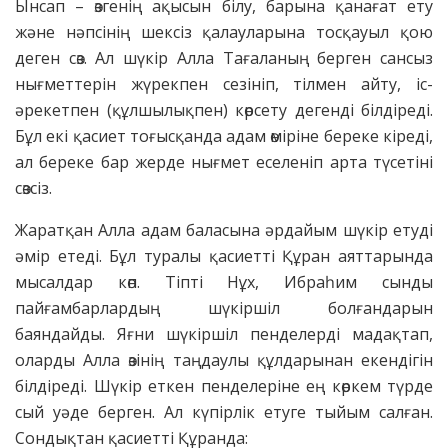
Ынсап – өзгенің ақысын білу, барына қанағат ету
және нәпсінің шексіз қалауларына тосқауыл қою
деген сөз. Ал шүкір Алла Тағаланың берген сансыз
нығметтерін жүрекпен сезініп, тілмен айту, іс-
әрекетпен (құлшылықпен) көрсету дегенді білдіреді.
Бұл екі қасиет тоғысқанда адам өміріне береке кіреді,
ал береке бар жерде нығмет еселеніп арта түсетіні
сөзсіз.
Жаратқан Алла адам баласына әрдайым шүкір етуді
әмір етеді. Бұл туралы қасиетті Құран аяттарында
мысалдар көп. Тіпті Нұх, Ибраһим сынды
пайғамбарлардың шүкіршіл болғандарын
баяндайды. Яғни шүкіршіл пенделерді мадақтап,
оларды Алла өзінің таңдаулы құлдарынан екендігін
білдіреді. Шүкір еткен пенделеріне ең көркем түрде
сый уәде берген. Ал күпірлік етуге тыйым салған.
Сондықтан қасиетті Құранда: