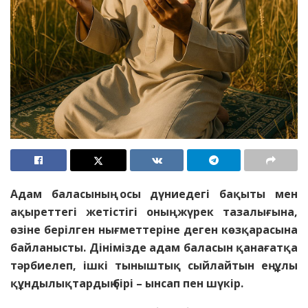
Адам баласының осы дүниедегі бақыты мен
ақыреттегі жетістігі оның жүрек тазалығына,
өзіне берілген нығметтеріне деген көзқарасына
байланысты. Дінімізде адам баласын қанағатқа
тәрбиелеп, ішкі тыныштық сыйлайтын ең ұлы
құндылықтардың бірі – ынсап пен шүкір.