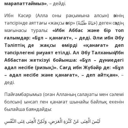
марапаттаймыз»
, – дейді.
Ибн Кәсир (Алла оны рақымына алсын) өзінің
тәпсірінде аяттағы «жақсы өмір» (حَيَاةً طَيِّبَةً) деген сөздің
мағынасы туралы:
«Ибн Аббас және бір топ
ғалымдар: «Бұл – қанағат», – деді. Әли ибн Әбу
Тәліптің де жақсы өмірді «қанағат» деп
тәпсірлегені риуаят етілді. Ал Әбу Талханың Ибн
Аббастан жеткізуі бойынша: «Бұл – дүниедегі
адал несібе (ризық)». Сағд ибн Жүбәйр де: «Бұл
– адал несібе және қанағат», – деп айтқан»
, –
деді.
Пайғамбарымыз (оған Алланың салауаты мен сәлемі
болсын) ынсап пен қанағат шынайы байлық екенін
былайша баяндайды:
لَيْسَ الْغِنَى عَنْ كَثْرَةِ الْعَرَضِ، وَلَكِنَّ الْغِنَى غِنَى النَّفْسِ