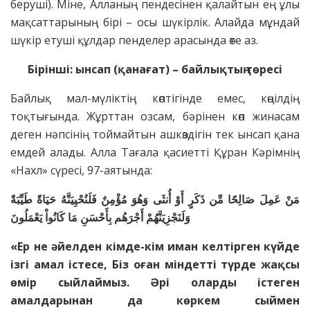
беруші). Міне, Алланың пендесінен қалайтын ең ұлы
мақсаттарының бірі – осы шүкірлік. Алайда мұндай
шүкір етуші құлдар пенделер арасында өте аз.
Бірінші:
ынсап (қанағат) – байлықтың төресі
Байлық мал-мүліктің көптігінде емес, көңілдің
тоқтығында. Жұрттан озсам, бәрінен көп жинасам
деген нәпсінің тоймайтын ашкөздігін тек ынсап қана
емдей алады. Алла Тағала қасиетті Құран Кәрімнің
«Нахл» сүресі, 97-аятында:
مَنْ عَمِلَ صَالِحًا مِّن ذَكَرٍ أَوْ أُنثَى وَهُوَ مُؤْمِنٌ فَلَنُحْيِيَنَّهُ حَيَاةً طَيِّبَةً
وَلَنَجْزِيَنَّهُمْ أَجْرَهُم بِأَحْسَنِ مَا كَانُواْ يَعْمَلُونَ
«Ер не әйелден кімде-кім иман келтірген күйде
ізгі амал істесе, Біз оған міндетті түрде жақсы
өмір сыйлаймыз. Әрі оларды істеген
амалдарынан да көркем сыймен