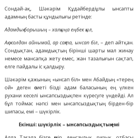
Сондай-ақ, Шәкәрім Құдайбердіұлы ынсапты
адамның басты құндылығы ретінде:
Адамдық борышың – халқыңа еңбек қыл,
Ақ жолдан айнымай, ар сақта, ынсап біл
, – деп айтқан.
Сондықтан, адамдықтың бірінші шарты мал жинау
немесе мансапқа жету емес, жан тазалығын сақтап,
елге пайдалы іс қалдыру.
Шәкәрім қажының «ынсап біл» мен Абайдың «терең
ой» деген өсиеті бізді адам баласының ең үлкен
рухани кеселі ынсапсыздықпен күресуге үндейді. Ал
бұл тоймас нәпсі мен ынсапсыздықтың бірден-бір
шипасы, емі – шүкірлік.
Екінші: шүкірлік – ынсапсыздықтың емі
Алла Тағала бізге өмір, денсаулық, ризық, отбасы