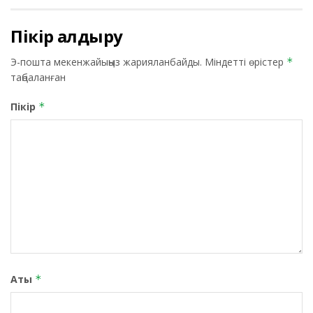
Пікір қалдыру
Э-пошта мекенжайыңыз жарияланбайды.
Міндетті өрістер
*
таңбаланған
Пікір
*
Аты
*