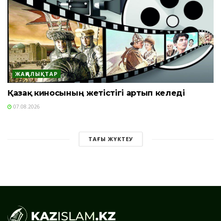
ЖАҢАЛЫҚТАР
Қазақ киносының жетістігі артып келеді
07.08.2026
ТАҒЫ ЖҮКТЕУ