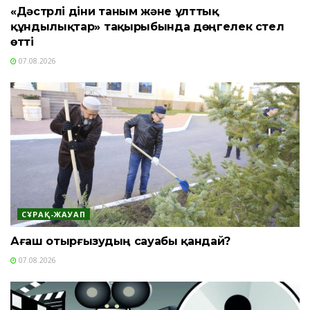
«Дәстүрлі діни таным және ұлттық
құндылықтар» тақырыбында дөңгелек үстел
өтті
07.08.2026
СҰРАҚ-ЖАУАП
Ағаш отырғызудың сауабы қандай?
07.08.2026