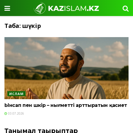
Таңба:
шүкір
ИСЛАМ
Ынсап пен шүкір – нығметті арттыратын қасиет
03.07.2026
Танымал тақырыптар