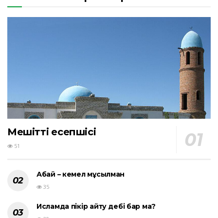
Мешіттің есепшісі
51
Абай – кемел мұсылман
35
Исламда пікір айту әдебі бар ма?