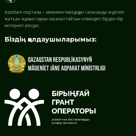
Kazislam порталы – мемлекетіміздің дін саласында жүргізіп
жатқан жұмыстарын насихаттайтын еліміздегі бірден-бір
интернет-ресурс.
Біздің қолдаушыларымыз: