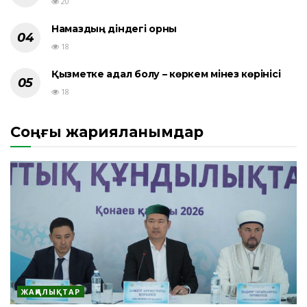
20
Намаздың діндегі орны
18
Қызметке адал болу – көркем мінез көрінісі
18
Соңғы жарияланымдар
ЖАҢАЛЫҚТАР