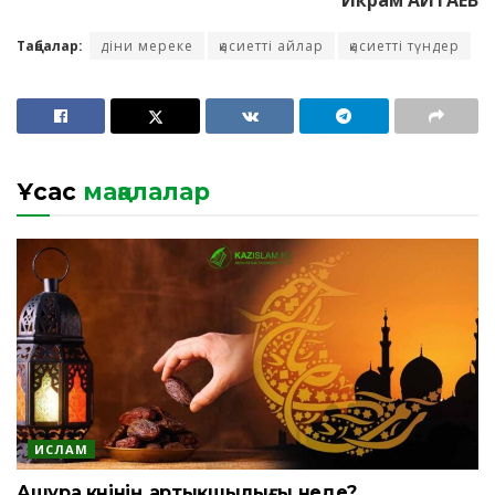
Таңбалар:
діни мереке
қасиетті айлар
қасиетті түндер
Ұқсас
мақалалар
ИСЛАМ
Ашура күнінің артықшылығы неде?