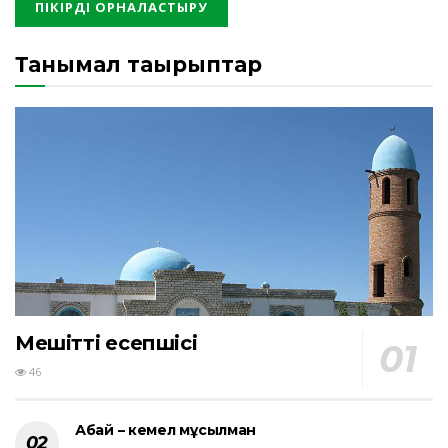
Танымал тақырыптар
Мешіттің есепшісі
46
Абай – кемел мұсылман