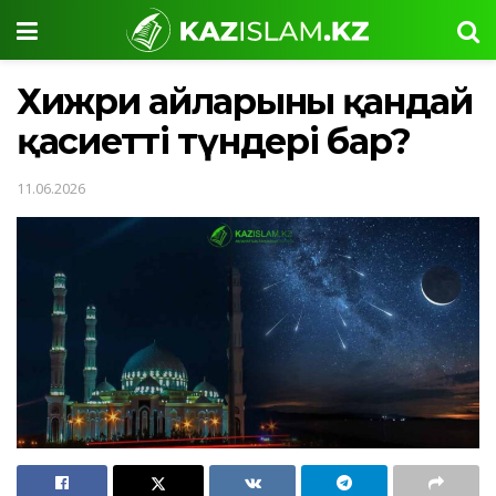
Хижри айларының қандай
қасиетті түндері бар?
11.06.2026