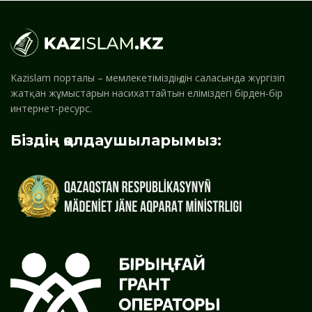
Kazislam порталы – мемлекетіміздің дін саласында жүргізіп
жатқан жұмыстарын насихаттайтын еліміздегі бірден-бір
интернет-ресурс.
Біздің қолдаушыларымыз: