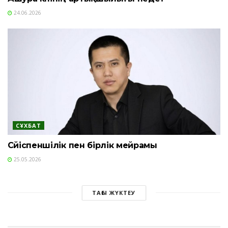
24.06.2026
СҰХБАТ
Сүйіспеншілік пен бірлік мейрамы
25.05.2026
ТАҒЫ ЖҮКТЕУ