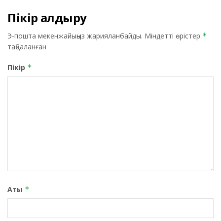
Пікір қалдыру
Э-пошта мекенжайыңыз жарияланбайды.
Міндетті өрістер
*
таңбаланған
Пікір
*
Аты
*