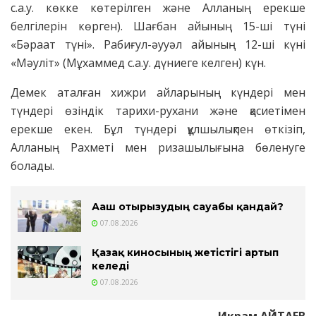
с.а.у. көкке көтерілген және Алланың ерекше
белгілерін көрген). Шағбан айының 15-ші түні
«Бәраат түні». Рабиғул-әууәл айының 12-ші күні
«Мәуліт» (Мұхаммед с.а.у. дүниеге келген) күн.
Демек аталған хижри айларының күндері мен
түндері өзіндік тарихи-рухани және қасиетімен
ерекше екен. Бұл түндері құлшылықпен өткізіп,
Алланың Рахметі мен ризашылығына бөленуге
болады.
Ағаш отырғызудың сауабы қандай?
07.08.2026
Қазақ киносының жетістігі артып
келеді
07.08.2026
Икрам АЙТАЕВ