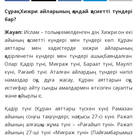
Сұрақ: Хижри айларының қандай қасиетті түндері
бар?
Жауап:
Ислам – толық кемелденген дін. Хижри он екі
айының қасиетті күндері мен түндері көп. Құран
аяттары мен хадистерде хижри айларының
қадірленетін күндері мен түндері ашық баяндалған.
Олар: Қадір түні, Миғраж түні, Бараат түні, Мәуліт
күні, Рағаиб түні. Аталған айлардың түндері нәпіл
намаздар оқу, дұға жасау, Құран аяттарын оқу,
истиғфар айту сынды амалдармен өткізген сауапты
және қайырлы іс.
Қадір түні (Құран аяттары түскен күн) Рамазан
айының соңғы тақ күндері, нақтысы 27-сі күні. Рәжап
айының алғашқы жұма түні – «Рағайып түні». Рәжап
айының 27-ші түні «Миғраж түні» (Пайғамбарымыз