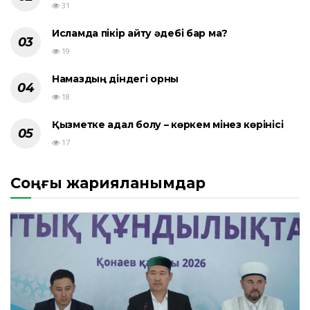
31
Исламда пікір айту әдебі бар ма?
19
Намаздың діндегі орны
18
Қызметке адал болу – көркем мінез көрінісі
17
Соңғы жарияланымдар