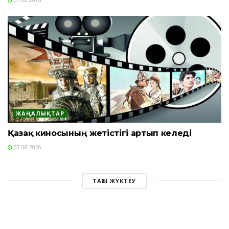
ЖАҢАЛЫҚТАР
Қазақ киносының жетістігі артып келеді
07.08.2026
ТАҒЫ ЖҮКТЕУ