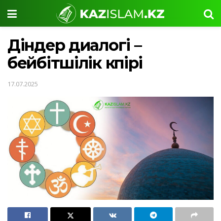
Діндер диалогі –
бейбітшілік көпірі
17.07.2025