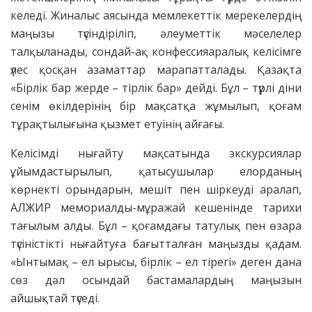
келеді. Жиналыс аясында мемлекеттік мерекелердің
маңызы түсіндіріліп, әлеуметтік мәселелер
талқыланады, сондай-ақ конфессияаралық келісімге
үлес қосқан азаматтар марапатталады. Қазақта
«Бірлік бар жерде – тірлік бар» дейді. Бұл – түрлі діни
сенім өкілдерінің бір мақсатқа жұмылып, қоғам
тұрақтылығына қызмет етуінің айғағы.
Келісімді нығайту мақсатында экскурсиялар
ұйымдастырылып, қатысушылар елорданың
көрнекті орындарын, мешіт пен шіркеуді аралап,
АЛЖИР мемориалды-мұражай кешенінде тарихи
тағылым алды. Бұл – қоғамдағы татулық пен өзара
түсіністікті нығайтуға бағытталған маңызды қадам.
«Ынтымақ – ел ырысы, бірлік – ел тірегі» деген дана
сөз дәл осындай бастамалардың маңызын
айшықтай түседі.