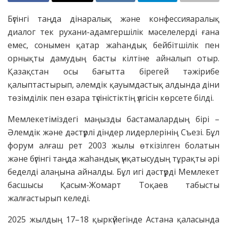
Бүгінгі таңда дінаралық және конфессияаралық
диалог тек рухани-адамгершілік мәселелерді ғана
емес, сонымен қатар жаһандық бейбітшілік пен
орнықты дамудың басты кілтіне айналып отыр.
Қазақстан осы бағытта бірегей тәжірибе
қалыптастырып, әлемдік қауымдастық алдында діни
төзімділік пен өзара түсіністіктің үлгісін көрсете білді.
Мемлекетіміздегі маңызды бастамалардың бірі –
Әлемдік және дәстүрлі діндер лидерлерінің Съезі. Бұл
форум алғаш рет 2003 жылы өткізілген болатын
және бүгінгі таңда жаһандық үнқатысудың тұрақты әрі
беделді алаңына айналды. Бұл игі дәстүрді Мемлекет
басшысы Қасым-Жомарт Тоқаев табысты
жалғастырып келеді.
2025 жылдың 17–18 қыркүйегінде Астана қаласында