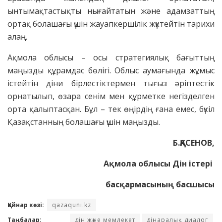
ынтымақтастықты нығайтатын және адамзаттың
ортақ болашағы үшін жауапкершілік жүктейтін тарихи
алаң.
Ақмола облысы – осы стратегиялық бағыттың
маңызды құрамдас бөлігі. Облыс аумағында жұмыс
істейтін діни бірлестіктермен тығыз әріптестік
орнатылып, өзара сенім мен құрметке негізделген
орта қалыптасқан. Бұл – тек өңірдің ғана емес, бүкіл
Қазақстанның болашағы үшін маңызды.
Б.ҚАСЕНОВ,
Ақмола облысы Дін істері
басқармасының басшысы
Қайнар көзі:
qazaquni.kz
Таңбалар:
дін және мемлекет
дінаралық диалог