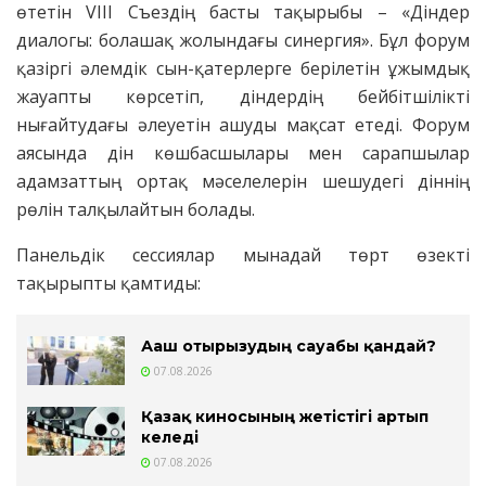
өтетін VIII Съездің басты тақырыбы – «Діндер
диалогы: болашақ жолындағы синергия». Бұл форум
қазіргі әлемдік сын-қатерлерге берілетін ұжымдық
жауапты көрсетіп, діндердің бейбітшілікті
нығайтудағы әлеуетін ашуды мақсат етеді. Форум
аясында дін көшбасшылары мен сарапшылар
адамзаттың ортақ мәселелерін шешудегі діннің
рөлін талқылайтын болады.
Панельдік сессиялар мынадай төрт өзекті
тақырыпты қамтиды:
Ағаш отырғызудың сауабы қандай?
07.08.2026
Қазақ киносының жетістігі артып
келеді
07.08.2026