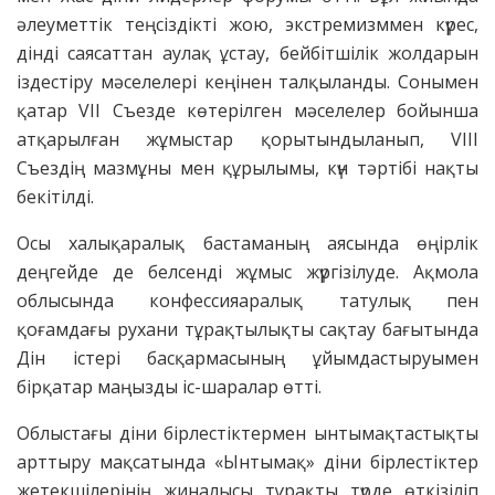
әлеуметтік теңсіздікті жою, экстремизммен күрес,
дінді саясаттан аулақ ұстау, бейбітшілік жолдарын
іздестіру мәселелері кеңінен талқыланды. Сонымен
қатар VIІ Съезде көтерілген мәселелер бойынша
атқарылған жұмыстар қорытындыланып, VIII
Съездің мазмұны мен құрылымы, күн тәртібі нақты
бекітілді.
Осы халықаралық бастаманың аясында өңірлік
деңгейде де белсенді жұмыс жүргізілуде. Ақмола
облысында конфессияаралық татулық пен
қоғамдағы рухани тұрақтылықты сақтау бағытында
Дін істері басқармасының ұйымдастыруымен
бірқатар маңызды іс-шаралар өтті.
Облыстағы діни бірлестіктермен ынтымақтастықты
арттыру мақсатында «Ынтымақ» діни бірлестіктер
жетекшілерінің жиналысы тұрақты түрде өткізіліп