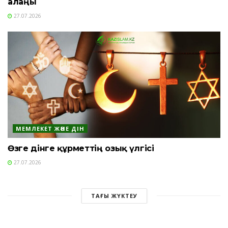
алаңы
27.07.2026
МЕМЛЕКЕТ ЖӘНЕ ДІН
Өзге дінге құрметтің озық үлгісі
27.07.2026
ТАҒЫ ЖҮКТЕУ