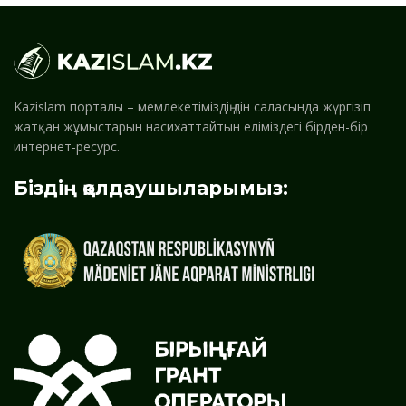
Kazislam порталы – мемлекетіміздің дін саласында жүргізіп
жатқан жұмыстарын насихаттайтын еліміздегі бірден-бір
интернет-ресурс.
Біздің қолдаушыларымыз: