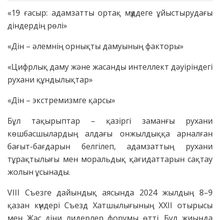
«19 ғасыр: адамзатты ортақ мүддеге ұйыстырудағы
діндердің рөлі»
«Дін – әлемнің орнықты дамуының факторы»
«Цифрлық даму және жасанды интеллект дәуіріндегі
рухани құндылықтар»
«Дін – экстремизмге қарсы»
Бұл тақырыптар – қазіргі заманғы рухани
көшбасшылардың алдағы онжылдыққа арналған
бағыт-бағдарын белгілеп, адамзаттың рухани
тұрақтылығы мен моральдық қағидаттарын сақтау
жолын ұсынады.
VIII Съезге дайындық аясында 2024 жылдың 8–9
қазан күндері Съезд Хатшылығының XXII отырысы
мен Жас діни лидерлер форумы өтті. Бұл жиында