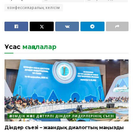
конфессияаралық келісім
Ұқсас
мақалалар
ӘЛЕМДІК ЖӘНЕ ДӘСТҮРЛІ ДІНДЕР ЛИДЕРЛЕРІНІҢ СЪЕЗІ
Діндер съезі – жаһандық диалогтың маңызды