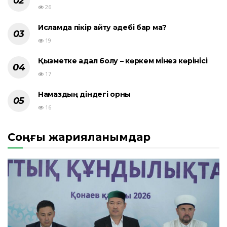
26
Исламда пікір айту әдебі бар ма?
19
Қызметке адал болу – көркем мінез көрінісі
17
Намаздың діндегі орны
16
Соңғы жарияланымдар