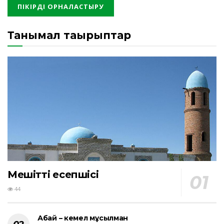
Танымал тақырыптар
Мешіттің есепшісі
44
Абай – кемел мұсылман