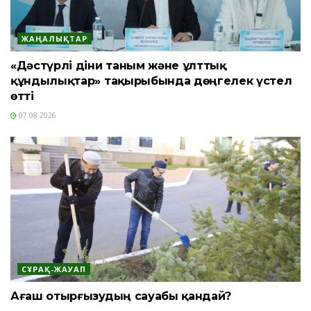
ЖАҢАЛЫҚТАР
«Дәстүрлі діни таным және ұлттық
құндылықтар» тақырыбында дөңгелек үстел
өтті
07.08.2026
СҰРАҚ-ЖАУАП
Ағаш отырғызудың сауабы қандай?