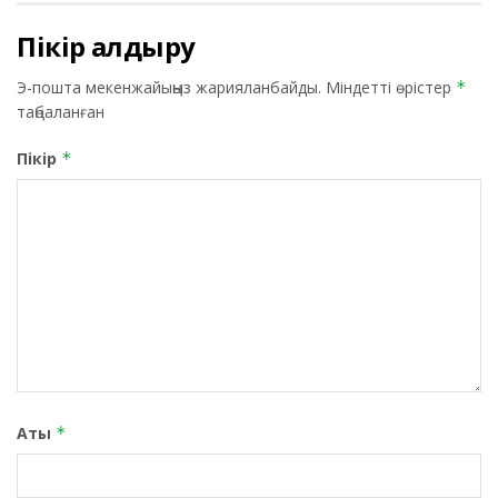
Пікір қалдыру
Э-пошта мекенжайыңыз жарияланбайды.
Міндетті өрістер
*
таңбаланған
Пікір
*
Аты
*