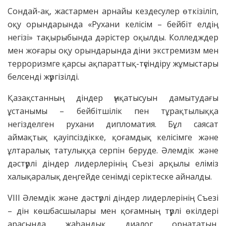
Сондай-ақ, жастармен арнайы кездесулер өткізіліп,
оқу орындарында «Рухани келісім – бейбіт елдің
негізі» тақырыбында дәрістер оқылды. Колледждер
мен жоғары оқу орындарында діни экстремизм мен
терроризмге қарсы ақпараттық-түсіндіру жұмыстары
белсенді жүргізілді.
Қазақстанның діндер үнқатысуын дамытудағы
ұстанымы – бейбітшілік пен тұрақтылыққа
негізделген рухани дипломатия. Бұл саясат
аймақтық қауіпсіздікке, қоғамдық келісімге және
ұлтаралық татулыққа серпін беруде. Әлемдік және
дәстүрлі діндер лидерлерінің Съезі арқылы еліміз
халықаралық деңгейде сенімді серіктеске айналды.
VIII Әлемдік және дәстүрлі діндер лидерлерінің Съезі
– дін көшбасшылары мен қоғамның түрлі өкілдері
арасында жаһандық диалог орнататын,