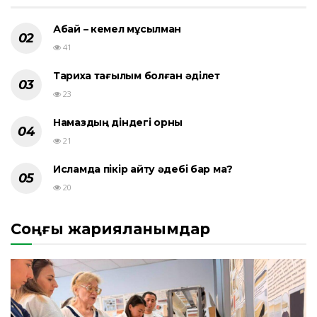
Абай – кемел мұсылман
41
Тарихқа тағылым болған әділет
23
Намаздың діндегі орны
21
Исламда пікір айту әдебі бар ма?
20
Соңғы жарияланымдар