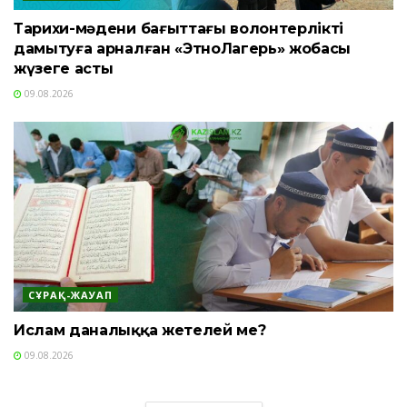
Тарихи-мәдени бағыттағы волонтерлікті
дамытуға арналған «ЭтноЛагерь» жобасы
жүзеге асты
09.08.2026
СҰРАҚ-ЖАУАП
Ислам даналыққа жетелей ме?
09.08.2026