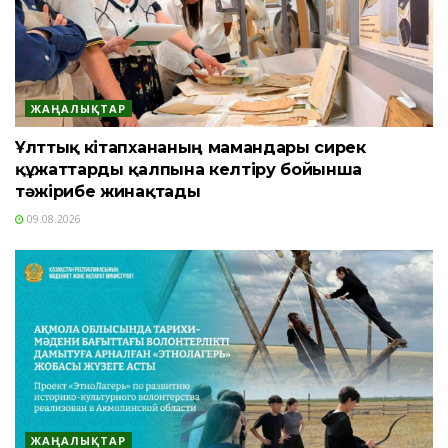
ЖАҢАЛЫҚТАР
Ұлттық кітапхананың мамандары сирек
құжаттарды қалпына келтіру бойынша
тәжірибе жинақтады
09.08.2026
ЖАҢАЛЫҚТАР