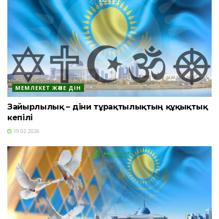
МЕМЛЕКЕТ ЖӘНЕ ДІН
Зайырлылық – діни тұрақтылықтың құқықтық
кепілі
19.02.2026