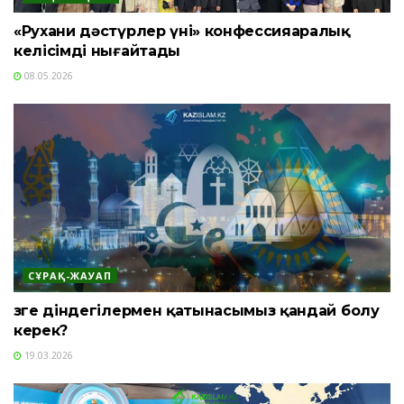
«Рухани дәстүрлер үні» конфессияаралық
келісімді нығайтады
08.05.2026
СҰРАҚ-ЖАУАП
Өзге діндегілермен қатынасымыз қандай болу
керек?
19.03.2026