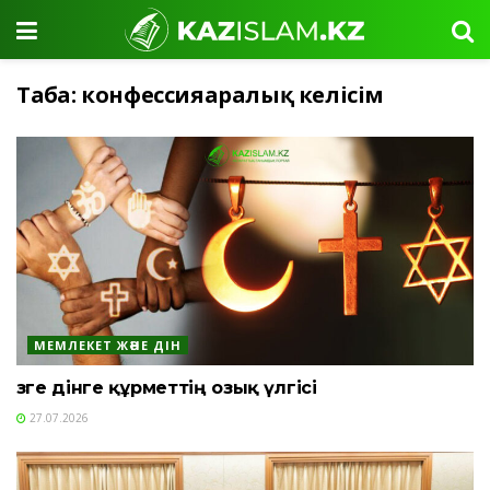
Таңба:
конфессияаралық келісім
МЕМЛЕКЕТ ЖӘНЕ ДІН
Өзге дінге құрметтің озық үлгісі
27.07.2026