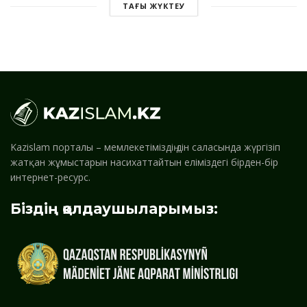
ТАҒЫ ЖҮКТЕУ
Kazislam порталы – мемлекетіміздің дін саласында жүргізіп
жатқан жұмыстарын насихаттайтын еліміздегі бірден-бір
интернет-ресурс.
Біздің қолдаушыларымыз: