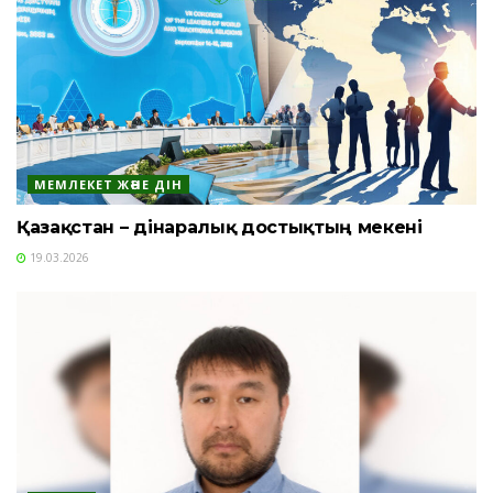
МЕМЛЕКЕТ ЖӘНЕ ДІН
Қазақстан – дінаралық достықтың мекені
19.03.2026