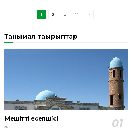
1
2
…
11
Танымал тақырыптар
Мешіттің есепшісі
56