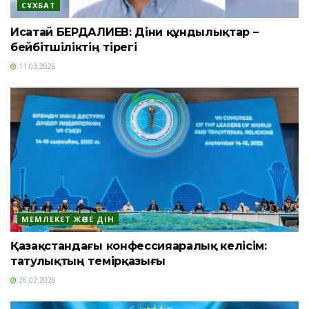
СҰХБАТ
Исатай БЕРДАЛИЕВ: Діни құндылықтар –
бейбітшіліктің тірегі
11.03.2026
МЕМЛЕКЕТ ЖӘНЕ ДІН
Қазақстандағы конфессияаралық келісім:
татулықтың темірқазығы
26.02.2026