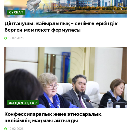
СҰХБАТ
Дінтанушы: Зайырлылық – сенімге еркіндік
берген мемлекет формуласы
19.02.2026
ЖАҢАЛЫҚТАР
Конфессияаралық және этносаралық
келісімнің маңызы айтылды
10.02.2026