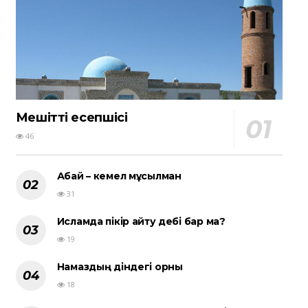
Мешіттің есепшісі
46
Абай – кемел мұсылман
31
Исламда пікір айту әдебі бар ма?
19
Намаздың діндегі орны
18