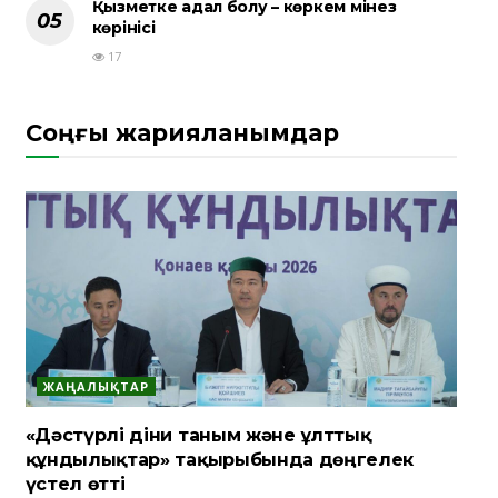
Қызметке адал болу – көркем мінез
көрінісі
17
Соңғы жарияланымдар
ЖАҢАЛЫҚТАР
«Дәстүрлі діни таным және ұлттық
құндылықтар» тақырыбында дөңгелек
үстел өтті