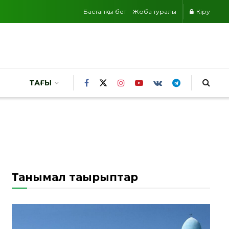
Бастапқы бет
Жоба туралы
Кіру
ТАҒЫ
Танымал тақырыптар