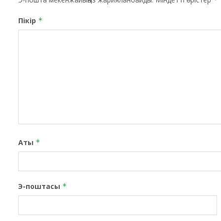
Пікір
*
Аты
*
Э-поштасы
*