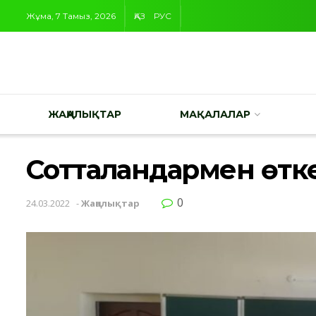
Жұма, 7 Тамыз, 2026
ҚАЗ
РУС
ЖАҢАЛЫҚТАР
МАҚАЛАЛАР
Сотталғандармен өт
0
24.03.2022
-
Жаңалықтар