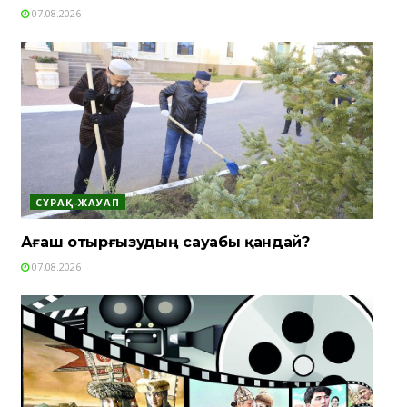
07.08.2026
СҰРАҚ-ЖАУАП
Ағаш отырғызудың сауабы қандай?
07.08.2026