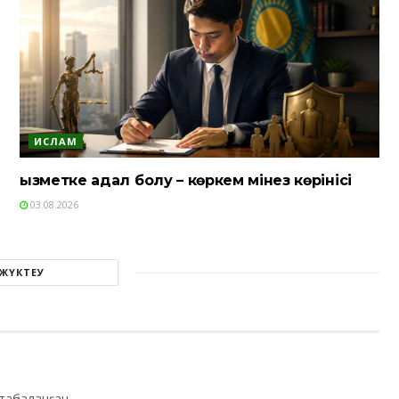
ИСЛАМ
Қызметке адал болу – көркем мінез көрінісі
03.08.2026
 ЖҮКТЕУ
таңбаланған