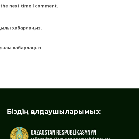
 the next time I comment.
рқылы хабарлаңыз.
қылы хабарлаңыз.
Біздің қолдаушыларымыз: