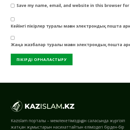
Save my name, email, and website in this browser for
Кейінгі пікірлер туралы маған электрондық пошта а
Жаңа жазбалар туралы маған электрондық пошта ар
Kazislam порталы – мемлекетіміздің дін саласында жүргізіп
жатқан жұмыстарын насихаттайтын еліміздегі бірден-бір