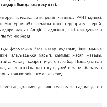
 тақырыбында кездесу өтті.
ңгерушісі, ғұламалар кеңесінің хатшысы, РАНТ мүшесі,
 Мансұров: «Экстремизм және терроризм – үрей,
ымдарға жақын. Ал дін – адамның ішкі жан-дүниесін
пы түсінік берді.
ртқы формасына баса назар аударып, ішкі мәніне
здікке, алауыздыққа барып, қылмыс жасап жатады.
стай алмасаң – қасіретің» деген сөз бар. Пышақты нан
қ, ал егер кісі қанын төгуге, үрейге және т.б. жаман
, орны толмас өкінішке алып келеді.
 тілімен де, қолымен де зиян келтірмеген адам» деген