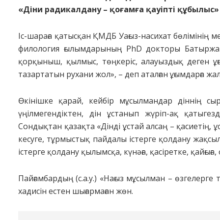
«Діни радикалдану – қоғамға қауіпті құбылыс»
Іс-шараға қатысқан ҚМДБ Уағыз-насихат бөлімінің ме
филология ғылымдарының PhD докторы Батыржан
қорқыныш, қылмыс, төңкеріс, алауыздық деген ұғ
тазартатын рухани жол», – деп аталған ұғымдарға жал
Өкінішке қарай, кейбір мұсылмандар діннің сы
үңілмегендіктен, дін ұстанып жүріп-ақ қатыге
Сондықтан қазақта «Дінді ұстай алсаң – қасиетің, ұ
кесуге, тұрмыстық пайдалы істерге қолдану жақсылы
істерге қолдану қылымсқа, күнәға, қасіретке, қайғыға
Пайғамбардың (с.а.у.) «Нағыз мұсылман – өзгелерге
хадисін естен шығармаған жөн.