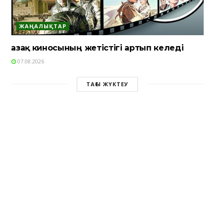
ЖАҢАЛЫҚТАР
Қазақ киносының жетістігі артып келеді
07.08.2026
ТАҒЫ ЖҮКТЕУ