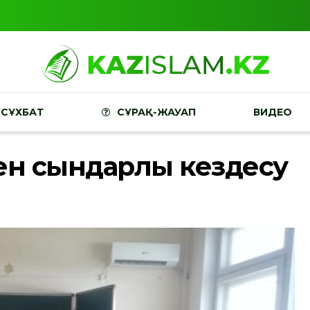
СҰХБАТ
СҰРАҚ-ЖАУАП
ВИДЕО
кен сындарлы кездесу