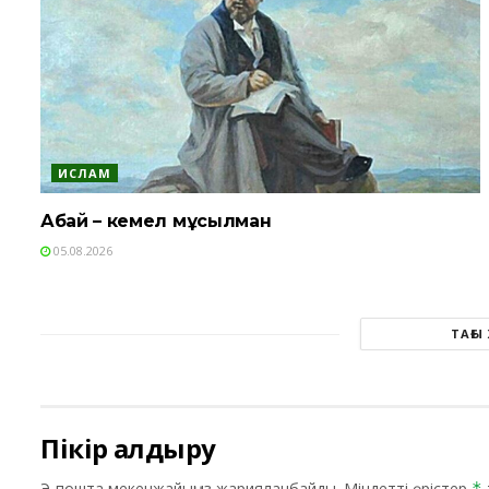
ИСЛАМ
Абай – кемел мұсылман
05.08.2026
ТАҒЫ
Пікір қалдыру
Э-пошта мекенжайыңыз жарияланбайды.
Міндетті өрістер
*