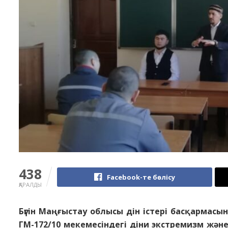
438
Facebook-те бөлісу
ҚАРАЛДЫ
Бүгін Маңғыстау облысы дін істері басқарм
ГМ-172/10 мекемесіндегі діни экстремизм жә