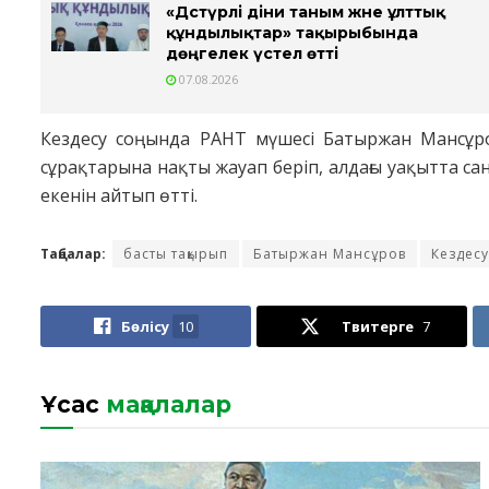
«Дәстүрлі діни таным және ұлттық
құндылықтар» тақырыбында
дөңгелек үстел өтті
07.08.2026
Кездесу соңында РАНТ мүшесі Батыржан Мансұро
сұрақтарына нақты жауап беріп, алдағы уақытта сана
екенін айтып өтті.
Таңбалар:
басты тақырып
Батыржан Мансұров
Кездесу
Бөлісу
10
Твитерге
7
Ұқсас
мақалалар