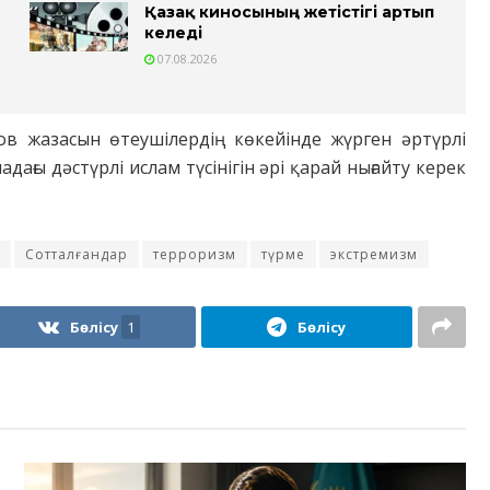
Қазақ киносының жетістігі артып
келеді
07.08.2026
в жазасын өтеушілердің көкейінде жүрген әртүрлі
дағы дәстүрлі ислам түсінігін әрі қарай нығайту керек
Сотталғандар
терроризм
түрме
экстремизм
Бөлісу
1
Бөлісу