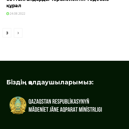
құрал
24.08.2022
3
Біздің қолдаушыларымыз: