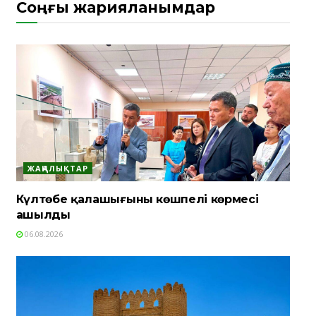
Соңғы жарияланымдар
ЖАҢАЛЫҚТАР
Күлтөбе қалашығының көшпелі көрмесі
ашылды
06.08.2026