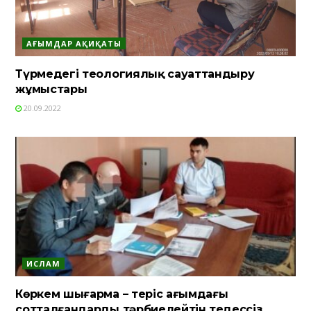
АҒЫМДАР АҚИҚАТЫ
Түрмедегі теологиялық сауаттандыру
жұмыстары
20.09.2022
ИСЛАМ
Көркем шығарма – теріс ағымдағы
сотталғандарды тәрбиелейтін теңдессіз