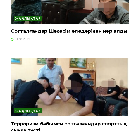
ЖАҢАЛЫҚТАР
Сотталғандар Шәкәрім өлеңдерінен нәр алды
13.10.2022
ЖАҢАЛЫҚТАР
Терроризм бабымен сотталғандар спорттық
сынға түсті