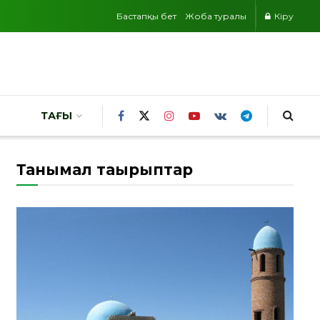
Бастапқы бет
Жоба туралы
Кіру
ТАҒЫ
Танымал тақырыптар