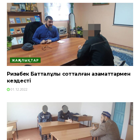
ЖАҢАЛЫҚТАР
Ризабек Батталұлы сотталған азаматтармен
кездесті
01.12.2022