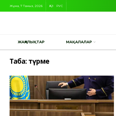
Жұма, 7 Тамыз, 2026
ҚАЗ
РУС
ЖАҢАЛЫҚТАР
МАҚАЛАЛАР
Таңба:
түрме