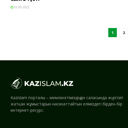
03.09.2022
1
2
Kazislam порталы – мемлекетіміздің дін саласында жүргізіп
жатқан жұмыстарын насихаттайтын еліміздегі бірден-бір
интернет-ресурс.