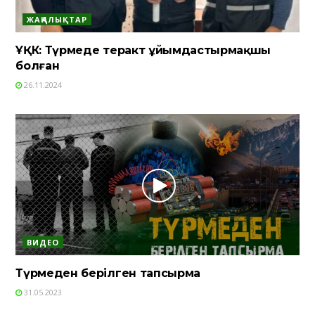
ЖАҢАЛЫҚТАР
ҰҚК: Түрмеде теракт ұйымдастырмақшы
болған
26.11.2024
ВИДЕО
Түрмеден берілген тапсырма
31.05.2023