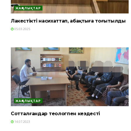
ЖАҢАЛЫҚТАР
Лаңкестікті насихаттап, абақтыға тоғытылды
05.03.2025
ЖАҢАЛЫҚТАР
Сотталғандар теологпен кездесті
14.07.2023