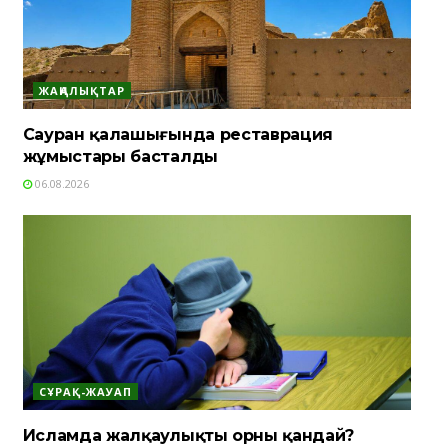
ЖАҢАЛЫҚТАР
Сауран қалашығында реставрация
жұмыстары басталды
06.08.2026
СҰРАҚ-ЖАУАП
Исламда жалқаулықтың орны қандай?