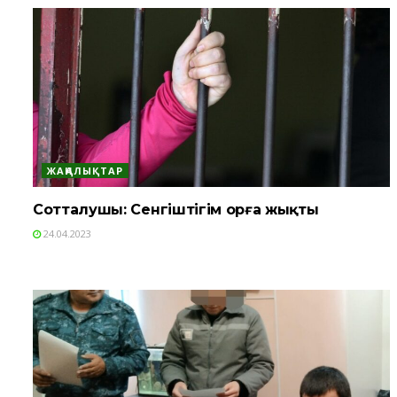
ЖАҢАЛЫҚТАР
Сотталушы: Сенгіштігім орға жықты
24.04.2023