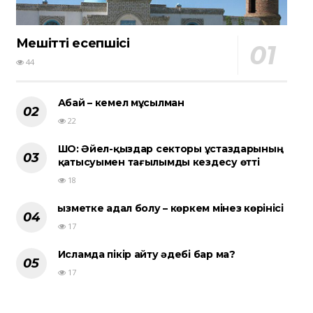
Мешіттің есепшісі
44
Абай – кемел мұсылман
22
ШҚО: Әйел-қыздар секторы ұстаздарының
қатысуымен тағылымды кездесу өтті
18
Қызметке адал болу – көркем мінез көрінісі
17
Исламда пікір айту әдебі бар ма?
17