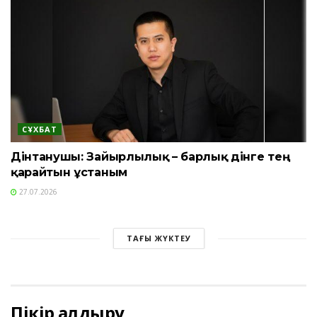
СҰХБАТ
Дінтанушы: Зайырлылық – барлық дінге тең
қарайтын ұстаным
27.07.2026
ТАҒЫ ЖҮКТЕУ
Пікір қалдыру