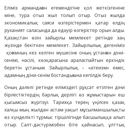
Еліміз армандаған егемендігіне қол жеткізгеніне
міне, тура отыз жыл толып отыр. Отыз жылда
экономикалық саяси өзгерістермен қатар елдің
руханият саласында да едәуір өзгерістер орын алды.
Қазақстан өзін зайырлы мемлекет ретінде заң
жүзінде бекіткен мемлекет. Зайырлылық дегеніміз
қоғамның кез келген мүшесіне оның ұстанған діни-
сенімі, нәсілі, көзқарасына араласпайтын еркіндік
беретін ұстаным. Зайырлылық – «атеизм» емес,
адамның діни-сенім бостандығына кепілдік беру.
Оның дәлелі ретінде еліміздегі рұқсат етілген діни
бірлестіктердің барлық дерлігі өз жұмыстарын еш
қысымсыз жүргізуі. Тарихқа терең үңілсек қазақ
халқы мың жылдан астам уақыт мұсылманшылықты
өз күнделікті тұрмыс тіршілігінде басшылыққа алып
отыр. Салт-дәстүрімізбен біте қайнасып, ұлттық