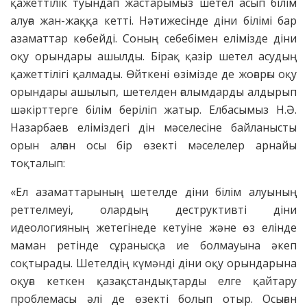
қажеттілік туындап жастарымыз шетел асып білім
алуға жан-жаққа кетті. Нәтижесінде діни білімі бар
азаматтар көбейді. Соның себебімен елімізде діни
оқу орындары ашылды. Бірақ қазір шетел асудың
қажеттілігі қалмады. Өйткені өзімізде де жоғарғы оқу
орындары ашылып, шетелден ғалымдарды алдырып
шәкірттерге білім беріліп жатыр. Елбасымыз Н.Ә.
Назарбаев еліміздегі дін мәселесіне байланысты
орын алған осы бір өзекті мәселелер арнайы
тоқталып:
«Ел азаматтарының шетелде діни білім алуының
реттелмеуі, олардың деструктивті діни
идеологияның жетегінеде кетуіне және өз елінде
маман ретінде сұранысқа ие болмауына әкеп
соқтырады. Шетелдің күмәнді діни оқу орындарына
оқуға кеткен қазақстандықтарды елге қайтару
проблемасы әлі де өзекті болып отыр. Осыған