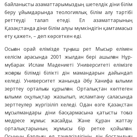
байланысты азаматтарымыздың шетелдік діни білім
беру ұйымдарында теологиялық білім алу тәртібі
реттеуді талап етеді. Ел азаматтарының
Қазақстанда діни білім алуы мүмкіндігін қамтамасыз
ету қажет», – деп көрсеткен еді.
Осыған орай елімізде тұңғыш рет Мысыр елімен
келісім арасында 2001 жылдан бері ашылған Нұр-
мүбарак Ислам Мәдениеті Университеті елімізге
жоғарғы білімді білікті дін мамандарын дайындап
келеді. Университет жанында Әбу Ханифа ғылыми
зерттеу орталығы құрылған. Орталықтан көптеген
ғылыми оқулықтар жазылып, исламтану саласында
зерттеулер жүргізіліп келеді. Одан өзге Қазақстан
мұсылмандары діни басқармасына қатысты тоғыз
медресе жұмыс жасайды. Және Құран жаттау
орталықтарының жұмысы бір ретке қойылған.
Осының барлығы ел тәуелсіздігінің дін бостандығы