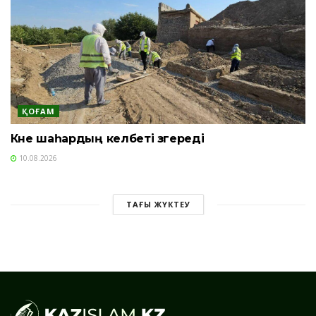
ҚОҒАМ
Көне шаһардың келбеті өзгереді
10.08.2026
ТАҒЫ ЖҮКТЕУ