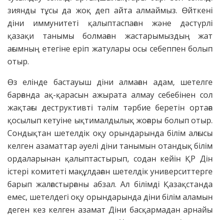
зиянды тұсы да жоқ деп айта алмаймыз. Өйткені
діни иммунитеті қалыптаспаған және дәстүрлі
қазақи танымы болмаған жастарымыздың жат
ағымның етегіне еріп жатулары осы себеппен болып
отыр.
Өз елінде бастауыш діни алмаған адам, шетелге
барғанда ақ-қарасын ажырата алмау себебінен сол
жақтағы деструктивті тәлім тәрбие беретін ортаға
қосылып кетуіне ықтималдылық жоғары болып отыр.
Сондықтан шетелдік оқу орындарында білім алғысы
келген азаматтар әуелі діни танымын отандық білім
ордаларынан қалыптастырып, содан кейін ҚР Дін
істері комитеті мақұлдаған шетелдік университтерге
барып жалғастырғаны абзал. Ал білімді Қазақстанда
емес, шетелдегі оқу орындарында діни білім аламын
деген кез келген азамат Діни басқармадан арнайы