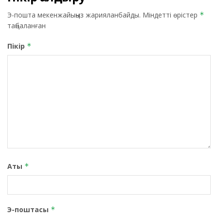
Э-пошта мекенжайыңыз жарияланбайды.
Міндетті өрістер
*
таңбаланған
Пікір
*
Аты
*
Э-поштасы
*