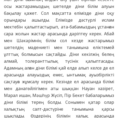
осы жастарамыздың шетелде діни білім алуын
бақылау қажет. Сол мақсатта елімізде діни оқу
орындары ашылды. Елімізде дәстүрлі ислам
мектебін қалыптастырып, ата-бабамыздың ұстанған
сара жолын жастар арасында дәріптеу керек. Абай
мен Шәкәрімнің білім сол кезде жастарымыз
шетелдің мәдениеті мен танымына еліктемей
ұлттық болмысын сақтайды. Діни кекілжің белең
алмай, толеранттылық түсінік қалыптасады.
Адамның алған діни білімі қай елде алып келсе де ел
арасында алауыздық емес, ынтымақ ауызбірлікті
сақтауға жұмсалу керек. Кезінде ел арасында білімі
мен данагөйлігімен аты шыққан Науан хазірет,
Марал ишан, Мәшһүр Жүсіп, Пір Бекет бабаларымыз
діни білімі терең болды. Сонымен қатар олар
халықтың салт-дәстүріне танымына қарсы
шықпады. Өздерінің білімін халық арасында