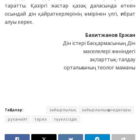
таратты. Қазіргі жастар қазақ даласында өткен
осындай дін қайраткерлерінің өмірінен үлгі, ғибрат
алуы керек.
Бахитжанов Ержан
Дін істері басқармасының Дін
мәселелері жөніндегі
ақпарттық-талдау
орталығының теолог маманы
Таңбалар:
зайырлылық
зайырлылық қағидалары
руханият
тарих
тәуелсіздік