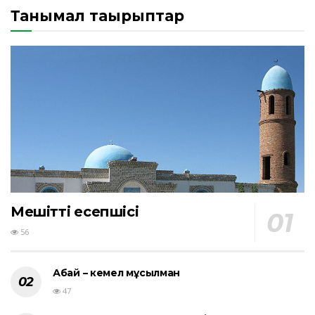
Танымал тақырыптар
Мешіттің есепшісі
56
Абай – кемел мұсылман
47