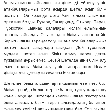
болмысымызға айналған ата-дінімізді үйрену үшін
ата-бабаларымыз орта ғасырда шетел асып білім
алатын. Ол кезеңде орта Азия өлкесі ғылымның
орталығы болды. Бұхара, Самарқанд, Отырар, Тараз,
Түркістан, Сығанақ қалалары Ислам ғылымының
ошағына айналды. Осы жерден білім алғаннан кейін
барып білімін тереңдету үшін ғана ата бабаларымыз
шетел асып сапарларға шыққан. Дей тұрғанмен
мүлдем шетел асып білім алмау керек деген
тұжырым дұрыс емес. Себебі шетелде діни білім алу
емес, жалпы білім алу үшін сапарға шығу Ислам
дінінде өте құптарлы сауапты іс саналады.
Шетелде білім алудың артықшылығы өте көп. Сол
білімнің пайда болған жеріне барып, түпнұсқадан оқу
және басқа да шетелден келген білімді жастармен
білім алмасып, білімі терең ғалымдардың білімінен
сусындау секілді артықшылықтары бар. Сол секілді