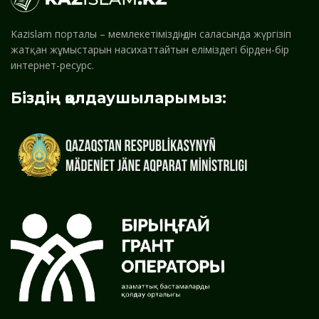
Kazislam порталы – мемлекетіміздің дін саласында жүргізіп
жатқан жұмыстарын насихаттайтын еліміздегі бірден-бір
интернет-ресурс.
Біздің қолдаушыларымыз: