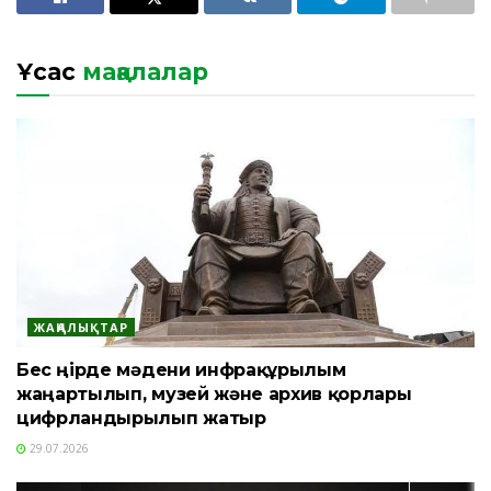
Ұқсас
мақалалар
ЖАҢАЛЫҚТАР
Бес өңірде мәдени инфрақұрылым
жаңартылып, музей және архив қорлары
цифрландырылып жатыр
29.07.2026