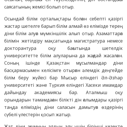
саясатының жемісі болып отыр.
Осындай білім орталықтары болған себепті қазіргі
жастар шетелге барып білім алмай өз елімізде терең
діни білім алуға мүмкіншілік алып отыр. Азаматтарға
білімін жетілдіру мақсатында магистратура немесе
докторантура оқу бағытында шетелдік
университетте білім алуларына да жағдай жасалған.
Соның ішінде Қазақстан мұсылмандар діни
басқармасымен келісімге отырған әлемдік деңгейде
білім беру жүйесі бар Мысыр еліндегі Әл-Әзһар
университеті және Түркия еліндегі Хасеки имамдар
дайындау академиясы бар. Аталмыш оқу
орындарын тәмәмдаған білікті дін ғалымдары қазіргі
таңда еліміздің діни саласын дамытуға өздерінің
сүбелі үлестерін қосып жатыр.
Жат діни ағымның алдын алу үшін бірінші кезекте