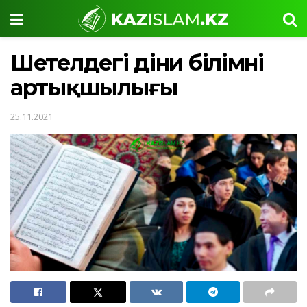
Шетелдегі діни білімнің
артықшылығы
25.11.2021