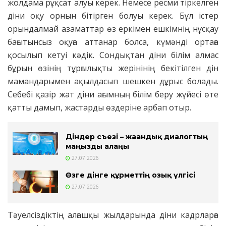
жолдама рұқсат алуы керек. Немесе ресми тіркелген
діни оқу орнын бітірген болуы керек. Бұл істер
орындалмай азаматтар өз еркімен ешкімнің нұсқау
бағытынсыз оқуға аттанар болса, күмәнді ортаға
қосылып кетуі кәдік. Сондықтан діни білім алмас
бұрын өзінің тұрғылықты жерінінің бекітілген дін
мамандарымен ақылдасып шешкен дұрыс болады.
Себебі қазір жат діни ағымның білім беру жүйесі өте
қатты дамып, жастарды өздеріне арбап отыр.
Діндер съезі – жаһандық диалогтың
маңызды алаңы
27.07.2026
Өзге дінге құрметтің озық үлгісі
27.07.2026
Тәуелсіздіктің алғашқы жылдарында діни кадрларға