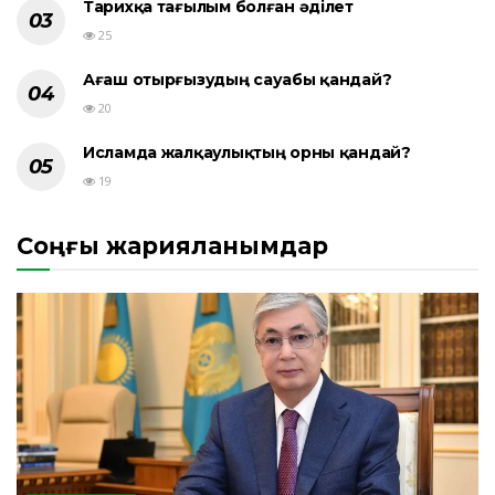
Тарихқа тағылым болған әділет
25
Ағаш отырғызудың сауабы қандай?
20
Исламда жалқаулықтың орны қандай?
19
Соңғы жарияланымдар