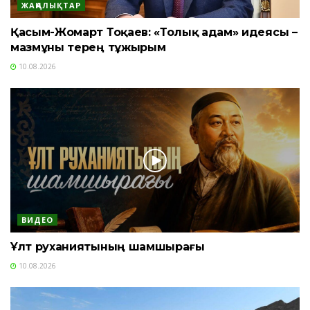
ЖАҢАЛЫҚТАР
Қасым-Жомарт Тоқаев: «Толық адам» идеясы –
мазмұны терең тұжырым
10.08.2026
ВИДЕО
Ұлт руханиятының шамшырағы
10.08.2026