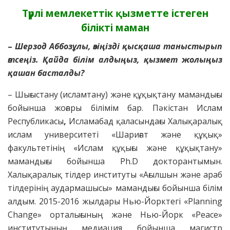
Түрлі мемлекеттік қызметте істеген
білікті маман
–
Шерзод Аббозұлы, өзіңізді қысқаша таныстырып
өтсеңіз. Қайда білім алдыңыз, қызмет жолыңыз
қашан басталды?
– Шығыстану (исламтану) және құқықтану мамандығы
бойынша жоғары білімім бар. Пәкістан Ислам
Республикасы
,
Исламабад қаласындағы Халықаралық
ислам университеті «Шариғат және құқық»
факультетінің «Ислам құқығы және құқықтану»
мамандығы бойынша Ph.D докторантымын.
Халықаралық тілдер институты «Ағылшын және араб
тілдерінің аудармашысы» мамандығы бойынша білім
алдым. 2015-2016 жылдары Нью-Йорктегі «Planning
Change» орталығының және Нью-Йорк «Peace»
институтының медиация бойынша магистр