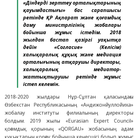
«Діндерді зерттеу орталықтарының
қауымдастығы» бас сарапшысы
ретінде ҚР Ақпарат және қоғамдық
даму министрлігінің жобалары
бойынша жұмыс істедім. 2018
жылдан бастап қазіргі уақытқа
дейін «Согласие» (Келісім)
халықаралық құқық және медиация
орталығының атқарушы директоры,
халықаралық медиатор-
жаттықтырушы ретінде жұмыс
істеп келемін.
2018-2020 жылдары Нұр-Сұлтан қаласындағы
Өзбекстан Республикасының «Андижонйуллойиха»
жобалау институты филиалының директоры
болдым. 2019 жылы «Eurasian Expert Council»
қоғамдық қорының «QORGAU» жобасының адам
құқықтарын қорғау бойынша кеңесшісі болып жұмыс