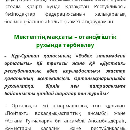
істедім. Қазіргі күнде Қазақстан Республикасы
Кәсіподақтар федерациясының халықаралық
бөлімінің басшысы болып қызмет атқарудамын.
Мектептің мақсаты – отансүйгіштік
рухында тәрбиелеу
– Нұр-Сұлтан қаласының «Өзбек этномәдени
орталығы» ҚБ төрағасы және ҚР «Дустлик»
республикалық өзбек қауымдастығы жастар
қанатының жетекшісісіз.
Орталықтарыңызда
руханиятқа, бірлік пен патриотизмге
байланысты қандай шаралар өтіп тұрады?
– Орталықта екі шығармашылық топ құрылған:
«Пойтахт» вокалдық-аспаптық ансамблі және
«Астана Ғунчалари» би ансамблі. Ансамбльдердің
жұмыстары қалалық және республикалық