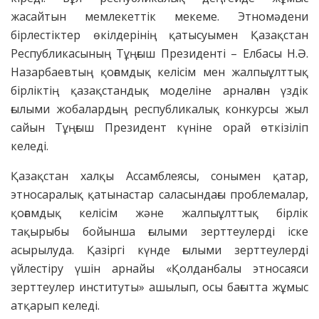
жасайтын мемлекеттік мекеме. Этномәдени
бірлестіктер өкілдерінің қатысуымен Қазақстан
Республикасының Тұңғыш Президенті – Елбасы Н.Ә.
Назарбаевтың қоғамдық келісім мен жалпыұлттық
бірліктің қазақстандық моделіне арналған үздік
ғылыми жобалардың республикалық конкурсы жыл
сайын Тұңғыш Президент күніне орай өткізіліп
келеді.
Қазақстан халқы Ассамблеясы, сонымен қатар,
этносаралық қатынастар саласындағы проблемалар,
қоғамдық келісім және жалпыұлттық бірлік
тақырыбы бойынша ғылыми зерттеулерді іске
асырылуда. Қазіргі күнде ғылыми зерттеулерді
үйлестіру үшін арнайы «Қолданбалы этносаяси
зерттеулер институты» ашылып, осы бағытта жұмыс
атқарып келеді.