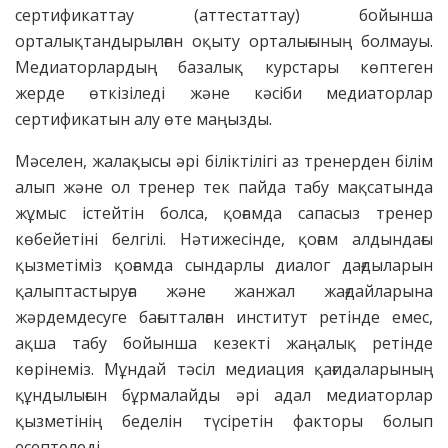
сертификаттау (аттестаттау) бойынша
орталықтандырылған оқыту орталығының болмауы.
Медиаторлардың базалық курстары көптеген
жерде өткізіледі және кәсіби медиаторлар
сертификатын алу өте маңызды.
Мәселен, жалақысы әрі біліктілігі аз тренерден білім
алып және ол тренер тек пайда табу мақсатында
жұмыс істейтін болса, қоғамда сапасыз тренер
көбейетіні белгілі. Нәтижесінде, қоғам алдындағы
қызметіміз қоғамда сындарлы диалог дағдыларын
қалыптастыруға және жанжал жағдайларына
жәрдемдесуге бағытталған институт ретінде емес,
ақша табу бойынша кезекті жаңалық ретінде
көрінеміз. Мұндай тәсіл медиация қағидаларының
құндылығын бұрмалайды әрі адал медиаторлар
қызметінің беделін түсіретін факторы болып
есептеледі.