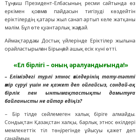
Тұңғыш Президент-Елбасының ресми сайтында өз
еркімен қоғамға пайдасын тигізуді көздейтін
еріктілердің қатары жыл санап артып келе жатқаны
мәлім. Бұл өте қуантарлық жағдай.
Аймақтардағы Достық үйлерінде Еріктілер жылына
орайластырылған Бірыңғай ашық есік күні өтті.
«Ел бірлігі – оның әралуандығында!»
– Еліміздегі түрлі этнос өкілдерінің тату-тәтті
өмір сүруі үшін не қажет деп ойлайсыз, сондай-ақ
бірлік пен ынтымақтастықты дамытуға
байланысты не айтар едіңіз?
– Бір тілде сөйлемеген халық біріге алмайды.
Сондықтан Қазақстан халқы, барлық этнос өкілдері
мемлекеттік тіл төңірегінде ұйысуы қажет деп
санаймын.