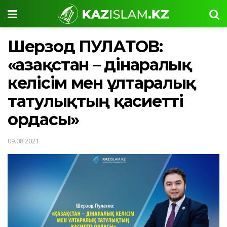
Шерзод ПУЛАТОВ:
«Қазақстан – дінаралық
келісім мен ұлтаралық
татулықтың қасиетті
ордасы»
09.08.2021