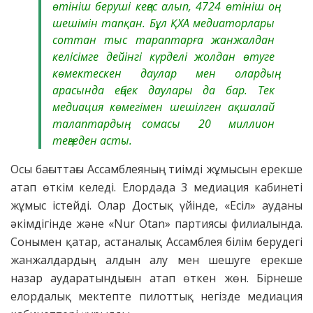
өтініш беруші кеңес алып, 4724 өтініш оң
шешімін тапқан. Бұл ҚХА медиаторлары
соттан тыс тараптарға жанжалдан
келісімге дейінгі күрделі жолдан өтуге
көмектескен даулар мен олардың
арасында еңбек даулары да бар. Тек
медиация көмегімен шешілген ақшалай
талаптардың сомасы 20 миллион
теңгеден асты.
Осы бағыттағы Ассамблеяның тиімді жұмысын ерекше
атап өткім келеді. Елордада 3 медиация кабинеті
жұмыс істейді. Олар Достық үйінде, «Есіл» ауданы
әкімдігінде және «Nur Otan» партиясы филиалында.
Сонымен қатар, астаналық Ассамблея білім берудегі
жанжалдардың алдын алу мен шешуге ерекше
назар аударатындығын атап өткен жөн. Бірнеше
елордалық мектепте пилоттық негізде медиация