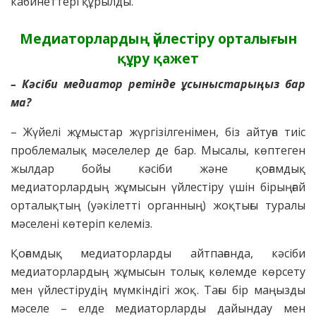
кабинеттері құрылды.
Медиаторлардың үйлестіру орталығын
құру қажет
– Кәсіби медиатор ретінде ұсыныстарыңыз бар
ма?
– Жүйелі жұмыстар жүргізілгенімен, біз айтуға тиіс
проблемалық мәселелер де бар. Мысалы, көптеген
жылдар бойы кәсіби және қоғамдық
медиаторлардың жұмысын үйлестіру үшін бірыңғай
орталықтың (уәкілетті органның) жоқтығы туралы
мәселені көтеріп келеміз.
Қоғамдық медиаторларды айтпағанда, кәсіби
медиаторлардың жұмысын толық көлемде көрсету
мен үйлестірудің мүмкіндігі жоқ. Тағы бір маңызды
мәселе – елде медиаторларды дайындау мен