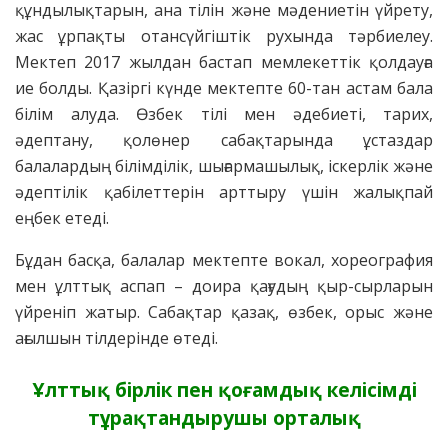
құндылықтарын, ана тілін және мәдениетін үйрету,
жас ұрпақты отансүйгіштік рухында тәрбиелеу.
Мектеп 2017 жылдан бастап мемлекеттік қолдауға
ие болды. Қазіргі күнде мектепте 60-тан астам бала
білім алуда. Өзбек тілі мен әдебиеті, тарих,
әдептану, қолөнер сабақтарында ұстаздар
балалардың білімділік, шығармашылық, іскерлік және
әдептілік қабілеттерін арттыру үшін жалықпай
еңбек етеді.
Бұдан басқа, балалар мектепте вокал, хореография
мен ұлттық аспап – доира қағудың қыр-сырларын
үйреніп жатыр. Сабақтар қазақ, өзбек, орыс және
ағылшын тілдерінде өтеді.
Ұлттық бірлік пен қоғамдық келісімді
тұрақтандырушы орталық