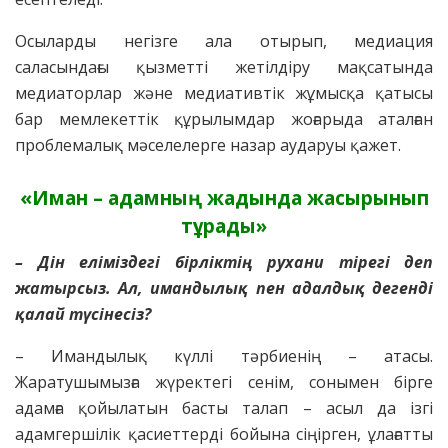
Осыларды негізге ала отырып, медиация
саласындағы қызметті жетілдіру мақсатында
медиаторлар және медиативтік жұмысқа қатысы
бар мемлекеттік құрылымдар жоғарыда аталған
проблемалық мәселелерге назар аударуы қажет.
«Иман – адамның жадында жасырынып
тұрады»
– Дін еліміздегі бірліктің рухани тірегі деп
жатырсыз. Ал, имандылық пен адалдық дегенді
қалай түсінесіз?
– Имандылық күллі тәрбиенің – атасы.
Жаратушымызға жүректегі сенім, сонымен бірге
адамға қойылатын басты талап – асыл да ізгі
адамгершілік қасиеттерді бойына сіңірген, ұлағатты