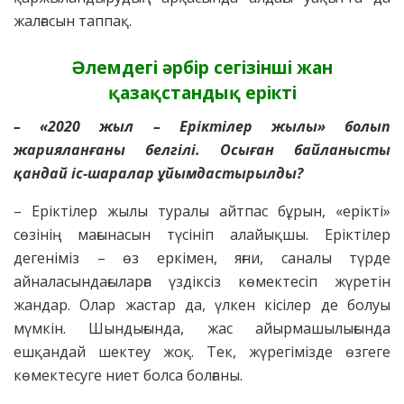
жалғасын таппақ.
Әлемдегі әрбір сегізінші жан
қазақстандық ерікті
– «2020 жыл – Еріктілер жылы» болып
жарияланғаны белгілі. Осыған байланысты
қандай іс-шаралар ұйымдастырылды?
– Еріктілер жылы туралы айтпас бұрын, «ерікті»
сөзінің мағынасын түсініп алайықшы. Еріктілер
дегеніміз – өз еркімен, яғни, саналы түрде
айналасындағыларға үздіксіз көмектесіп жүретін
жандар. Олар жастар да, үлкен кісілер де болуы
мүмкін. Шындығында, жас айырмашылығында
ешқандай шектеу жоқ. Тек, жүрегімізде өзгеге
көмектесуге ниет болса болғаны.