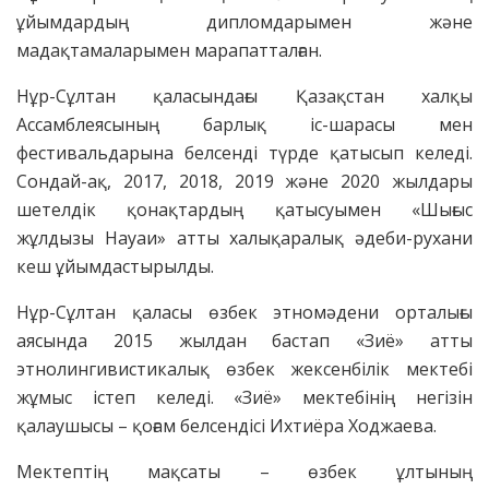
ұйымдардың дипломдарымен және
мадақтамаларымен марапатталған.
Нұр-Сұлтан қаласындағы Қазақстан халқы
Ассамблеясының барлық іс-шарасы мен
фестивальдарына белсенді түрде қатысып келеді.
Сондай-ақ, 2017, 2018, 2019 және 2020 жылдары
шетелдік қонақтардың қатысуымен «Шығыс
жұлдызы Науаи» атты халықаралық әдеби-рухани
кеш ұйымдастырылды.
Нұр-Сұлтан қаласы өзбек этномәдени орталығы
аясында 2015 жылдан бастап «Зиё» атты
этнолингивистикалық өзбек жексенбілік мектебі
жұмыс істеп келеді. «Зиё» мектебінің негізін
қалаушысы – қоғам белсендісі Ихтиёра Ходжаева.
Мектептің мақсаты – өзбек ұлтының