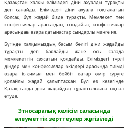
Қазақстан халқы еліміздегі діни ахуалды тұрақты
деп санайды. Еліміздегі діни ахуалға тоқталатын
болсақ, бұл жағдай бізде тұрақты. Мемлекет пен
конфессиялар арасындағы, сондай-ақ конфессиялар
арасындағы өзара қатынастар сындарлы мәнге ие.
Бүгінде халқымыздың басым бөлігі діни жағдайды
тұрақты деп бағалайды және осы салада
мемлекеттің саясатын қолдайды. Еліміздегі түрлі
діндер мен конфессиялар өкілдері арасында тиімді
өзара іс-қимыл мен бейбіт қатар өмір сүруге
қолайлы жағдай қалыптасқан. Бұл өз кезегінде
Қазақстанда діни жағдайдың тұрақтылығына ықпал
етуде.
Этносаралық келісім саласында
әлеуметтік зерттеулер жүргізіледі