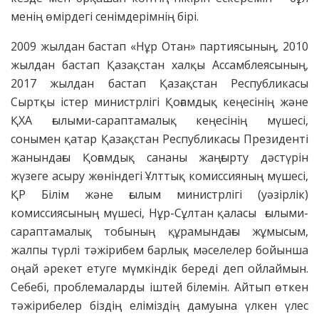
менің өмірдегі сенімдерімнің бірі.
2009 жылдан бастап «Нұр Отан» партиясының, 2010
жылдан бастап Қазақстан халқы Ассамблеясының,
2017 жылдан бастап Қазақстан Республикасы
Сыртқы істер министрлігі Қоғамдық кеңесінің және
ҚХА ғылыми-сараптамалық кеңесінің мүшесі,
сонымен қатар Қазақстан Республикасы Президенті
жанындағы Қоғамдық сананы жаңғырту дәстүрін
жүзеге асыру жөніндегі Ұлттық комиссияның мүшесі,
ҚР Білім және ғылым министрлігі (уәзірлік)
комиссиясының мүшесі, Нұр-Сұлтан қаласы ғылыми-
сараптамалық тобының құрамындағы жұмысым,
жалпы түрлі тәжірибем барлық мәселелер бойынша
оңай әрекет етуге мүмкіндік береді деп ойлаймын.
Себебі, проблемаларды іштей білемін. Айтып өткен
тәжірибелер біздің еліміздің дамуына үлкен үлес