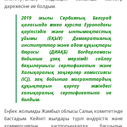
дәрежесіне ие болдым.
2019 жылы Сербияның Белград
қаласында өткен курста Еуропадағы
қауіпсіздік және ынтымақтастық
ұйымы (ЕҚЫҰ) Демократиялық
институттар және адам құқықтары
бюросы (ДИАҚБ) бағдарламасы
бойынша ұзақ мерзімді сайлау
бақылаушысы сертификатын және
Халықаралық заңгерлер комиссиясы
(ICJ), заң бойынша мигранттардың
құқықтарын қорғау жөніндегі
халықаралық сертификатына ие
болдым.
Еңбек жолымды Жамбыл облысы Салық комитетінде
бастадым. Кейінгі жылдары түрлі өндірістік және
коммерциялық кәсіпорындарда басшылық