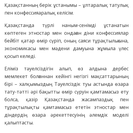
Қазақстанның берік ұстанымы – ұлтаралық татулық
пен конфессияаралық келісім.
Қазақстанда түрлі наным-сенімді ұстанатын
көптеген этностар мен ондаған діни конфессиялар
бейбіт қатар өмір сүріп, оның саяси тұрақтылығына,
экономикасы мен мәдени дамуына жұмыла үлес
қосып келеді.
Еліміз тәуелсіздігін алып, өз алдына дербес
мемлекет болғаннан кейінгі негізгі мақсаттарының
бірі – халқымыздың Тәуелсіздік туы астында өзара
тату-тәтті әрі бақытты өмір сүруін қамтамасыз ету
болса, қазір Қазақстанда жасампаздық пен
тұрақтылықты қамтамасыз ететін этностар мен
діндердің өзара әрекеттесуінің әлемдік моделі
қалыптасты.