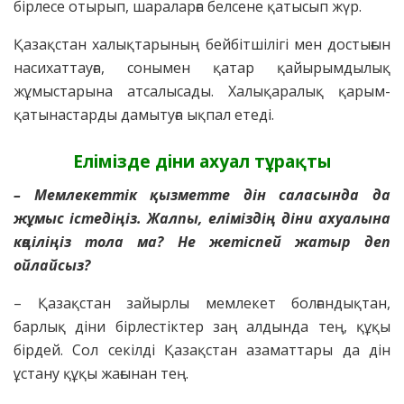
бірлесе отырып, шараларға белсене қатысып жүр.
Қазақстан халықтарының бейбітшілігі мен достығын
насихаттауға, сонымен қатар қайырымдылық
жұмыстарына атсалысады. Халықаралық қарым-
қатынастарды дамытуға ықпал етеді.
Елімізде діни ахуал тұрақты
– Мемлекеттік қызметте дін саласында да
жұмыс істедіңіз. Жалпы, еліміздің діни ахуалына
көңіліңіз тола ма? Не жетіспей жатыр деп
ойлайсыз?
– Қазақстан зайырлы мемлекет болғандықтан,
барлық діни бірлестіктер заң алдында тең, құқы
бірдей. Сол секілді Қазақстан азаматтары да дін
ұстану құқы жағынан тең.