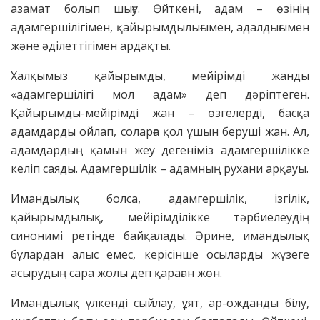
азамат болып шығу. Өйткені, адам – өзінің
адамгершілігімен, қайырымдылығымен, адалдығымен
және әділеттігімен ардақты.
Халқымыз қайырымды, мейірімді жанды
«адамгершілігі мол адам» деп дәріптеген.
Қайырымды-мейірімді жан – өзгелерді, басқа
адамдарды ойлап, соларға қол ұшын беруші жан. Ал,
адамдардың қамын жеу дегеніміз адамгершілікке
келіп саяды. Адамгершілік – адамның рухани арқауы.
Имандылық болса, адамгершілік, ізгілік,
қайырымдылық, мейірімділікке тәрбиелеудің
синонимі ретінде байқалады. Әрине, имандылық
бұлардан алыс емес, керісінше осыларды жүзеге
асырудың сара жолы деп қараған жөн.
Имандылық үлкенді сыйлау, ұят, ар-ожданды білу,