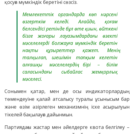
қосуға мүмкіндік беретіні сөзсіз.
Мемлекеттік органдарда көп нәрсені
өзгерткім келеді. Алайда, қоғам
белсендісі ретінде бұл өте қиын, өйткені
бізге жоғары лауазымдардағы өзекті
мәселелерді болжауға мүмкіндік беретін
нақты құзыреттер қажет. Менің
талқылап, шешімін тапқым келетін
алғашқы мәселелердің бірі – білім
саласындағы сыбайлас жемқорлық
мәселесі.
Сонымен қатар, мен де осы индикаторлардың
төмендеуіне қалай атсалысу туралы ұсынысым бар
және өзім әзірлеген механизмнің іске асырылуын
тікелей бақылауға дайынмын.
Партиядағы жастар мен әйелдерге квота белгілеу –