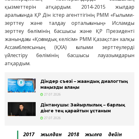
қызметтерін атқардым. 2014-2015 жылдар
аралығында ҚР Дін істер агенттігінің РММ «Ғылыми-
зерттеу және талдау орталығының» Исламды
зерттеу бөлімінің басшысы және ҚР Президенті
жанындағы «Қоғамдық келісім» РММ Қазақстан халқы
Ассамблеясының (ҚХА) ғылыми зерттеулерді
үйлестіру бөлімінің басшысы лауазымдарын
атқардым.
Діндер съезі – жаһандық диалогтың
маңызды алаңы
27.07.2026
Дінтанушы: Зайырлылық – барлық
дінге тең қарайтын ұстаным
27.07.2026
2017 жылдан 2018 жылға дейін