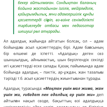
бекер айтылмаған. Сондықтан баланың
бойына жастайынан ізгілік, мейірімділік,
қайырымдылық, яғни адамгершілік құнды
қасиеттерді сіңіріп, өз-өзіне сенімділікті
тәрбиелеуде отбасы мен педагогтар
шешуші рөл атқарады.
Ал адалдық жайында айтатын болсақ, ол – адам
бойындағы асыл қасиеттердің бірі. Адам бағасының
бір өлшемі де іспетті. «Адалдық» деген сөз
шыншылдық, айнымастық, шын берілгендік секілді
игі қасиеттерді еске салады. Қазақ пайымында адам
бойында адалдық – пәктік, ар-ұждан, жан тазалығы
тәрізді т.б. асыл қасиеттердің жиынтығынан тұрады.
Адалдық турасында:
«Мақтан үшін мал жима, жан
үшін жи, ғибадат пен адалдық ар үшін жи»
деп
айтылған нақыл сөзде, бақыттың өзі адалдыққа