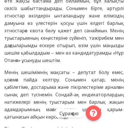
өте жақсы бастама деп ойлаймын, бұл халықты
сөзсіз шабыттандырады. Сонымен бірге, әртүрлі
этностар өкілдерін ынталандыру және еліміздің
дамуына өз үлестерін қосуы үшін елдегі барлық
этностарға квота бөлу қажет деп санаймын. Менің
туыстарымның кеңестеріне сүйеніп, тәжірибем мен
дағдыларымды ескере отырып, өзім үшін маңызды
шешім қабылдадым – мен өз кандидатурамды «Нұр
Отанға» ұсынуды шештім.
Менің шешімімнің мақсаты – депутат болу емес,
қоғамға пайда келтіру. Сонымен қатар, менің
қабілетіме, достарыма және пікірлестеріме арналған
сынақ деп түсінемін. Сондай-ақ индикаторлардың
нәтижелері менің туыстарым мен барлық жақын
адамдарымның маған деген шынайы қарым-
Сұрақ қою
қатынасын айқын көрсетеді.