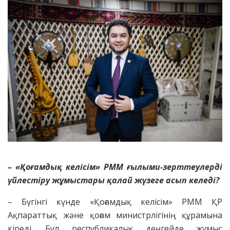
– «Қоғамдық келісім» РММ ғылыми-зерттеулерді
үйлестіру
жұмыстары қалай жүзеге асып келеді?
– Бүгінгі күнде «Қоғамдық келісім» РММ ҚР
Ақпараттық және қоғам министрлігінің құрамына
кіреді. Бұл республикалық деңгейде жұмыс