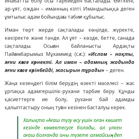
инабатты болу осы тәрбиеден басталады. Өйткені,
ар-ұят, ождан – иманның кілті. Имандылыққа деген
ұмтылыс адам бойындағы табиғи құбылыс.
Иман төрт жерде сақталады: көңілде, жүректе,
көкіректе және тәнде. Ал ұят – көзде, бетте, санада
сақталады. Осыған байланысты Ардақты
Пайғамбарымыз Мұхаммед (с.ғ.с.):
«Ислам – нақты,
яғни көзге көрнекті. Ал иман – адамның жадында
яғни көзге көрінбейді, жасырын тұрады»
– деген.
Жаңа кезеңдегі білім берудің өзекті мәселесі – жас
ұрпаққа адамгершілік-рухани тәрбие беру. Құнды
қасиеттерге ие болу, рухани бай адамды
қалыптастыру оның туған кезінен басталуы керек.
Халықта «Ағаш түзу өсу үшін оған көшет
кезінде көмектесуге болады, ал үлкен
ағаш болғанда оны түзете алмайсың» деп