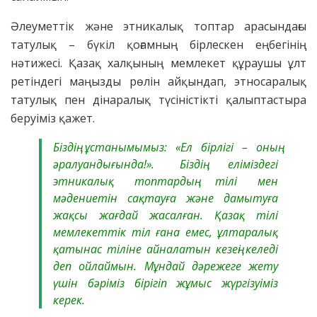
Әлеуметтік және этникалық топтар арасындағы
татулық – бүкіл қоғамның бірлескен еңбегінің
нәтижесі. Қазақ халқының мемлекет құраушы ұлт
ретіндегі маңызды рөлін айқындап, этносаралық
татулық пен дінаралық түсіністікті қалыптастыра
беруіміз қажет.
Біздің ұстанымымыз: «Ел бірлігі – оның
әралуандығында!». Біздің еліміздегі
этникалық топтардың тілі мен
мәдениетін сақтауға және дамытуға
жақсы жағдай жасалған. Қазақ тілі
мемлекеттік тіл ғана емес, ұлтаралық
қатынас тіліне айналатын кезеңі келеді
деп ойлаймын. Мұндай дәрежеге жету
үшін бәріміз бірігіп жұмыс жүргізуіміз
керек.