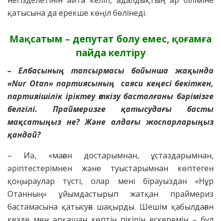
негізделетінін айта келіп, адалдықтың ар біліміне
қатысына да ерекше көңіл бөлінеді.
Мақсатым – депутат болу емес, қоғамға
пайда келтіру
– Елбасының тапсырмасы бойынша жақында
«Nur Otan» партиясының саяси кеңесі бекіткен,
партияішілік іріктеу өткізу басталғаны бәрімізге
белгілі. Праймеризге қатысудағы басты
мақсатыңыз не? Және алдағы жоспарларыңыз
қандай?
– Иә, «маған достарымнан, ұстаздарымнан,
әріптестерімнен және туыстарымнан көптеген
қоңыраулар түсті, олар мені бірауыздан «Нұр
Отанның» ұйымдастырып жатқан праймериз
бастамасына қатысуға шақырды. Шешім қабылдаған
кезде мен әрқашан көптің пікірін ескеремін – бұл