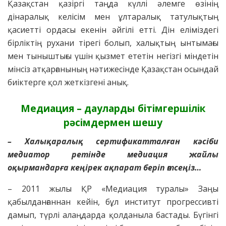
Қазақстан қазіргі таңда күллі әлемге өзінің
дінаралық келісім мен ұлтаралық татулықтың
қасиетті ордасы екенін әйгілі етті. Дін еліміздегі
бірліктің рухани тірегі болып, халықтың ынтымағы
мен тыныштығы үшін қызмет ететін негізгі міндетін
мінсіз атқарғанының нәтижесінде Қазақстан осындай
биіктерге қол жеткізгені анық.
Медиация – дауларды бітімгершілік
рәсімдермен шешу
– Халықаралық сертификатталған кәсіби
медиатор ретінде медиация жайлы
оқырмандарға кеңірек ақпарат беріп өтсеңіз…
– 2011 жылы ҚР «Медиация туралы» Заңы
қабылданғаннан кейін, бұл институт прогрессивті
дамып, түрлі алаңдарда қолданыла бастады. Бүгінгі