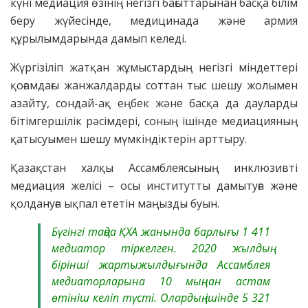
күні медиация өзінің негізгі бағыттарынан басқа білім
беру жүйесінде, медицинада және армия
құрылымдарында дамып келеді.
Жүргізіліп жатқан жұмыстардың негізгі міндеттері
қоғамдағы жанжалдарды соттан тыс шешу жолымен
азайту, сондай-ақ еңбек және басқа да дауларды
бітімгершілік рәсімдері, соның ішінде медиацияның
қатысуымен шешу мүмкіндіктерін арттыру.
Қазақстан халқы Ассамблеясының инклюзивті
медиация желісі – осы институтты дамытуға және
қолдануға ықпал ететін маңызды буын.
Бүгінгі таңда ҚХА жанында барлығы 1 411
медиатор тіркелген. 2020 жылдың
бірінші жартыжылдығында Ассамблея
медиаторларына 10 мыңнан астам
өтініш келіп түсті. Олардың ішінде 5 321