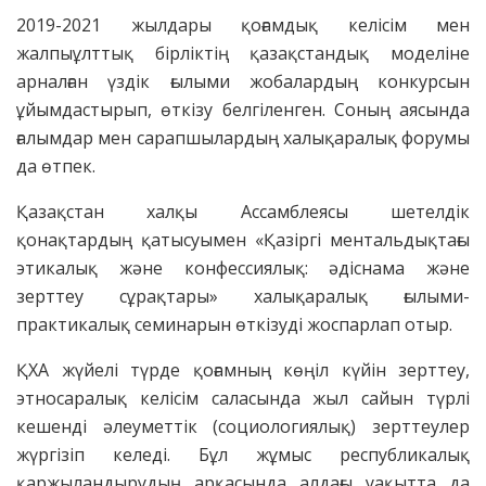
2019-2021 жылдары қоғамдық келісім мен
жалпыұлттық бірліктің қазақстандық моделіне
арналған үздік ғылыми жобалардың конкурсын
ұйымдастырып, өткізу белгіленген. Соның аясында
ғалымдар мен сарапшылардың халықаралық форумы
да өтпек.
Қазақстан халқы Ассамблеясы шетелдік
қонақтардың қатысуымен «Қазіргі ментальдықтағы
этикалық және конфессиялық: әдіснама және
зерттеу сұрақтары» халықаралық ғылыми-
практикалық семинарын өткізуді жоспарлап отыр.
ҚХА жүйелі түрде қоғамның көңіл күйін зерттеу,
этносаралық келісім саласында жыл сайын түрлі
кешенді әлеуметтік (социологиялық) зерттеулер
жүргізіп келеді. Бұл жұмыс республикалық
қаржыландырудың арқасында алдағы уақытта да