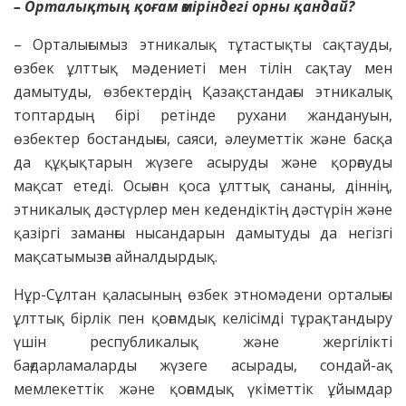
– Орталықтың қоғам өміріндегі орны қандай?
– Орталығымыз этникалық тұтастықты сақтауды,
өзбек ұлттық мәдениеті мен тілін сақтау мен
дамытуды, өзбектердің Қазақстандағы этникалық
топтардың бірі ретінде рухани жандануын,
өзбектер бостандығы, саяси, әлеуметтік және басқа
да құқықтарын жүзеге асыруды және қорғауды
мақсат етеді. Осыған қоса ұлттық сананы, діннің,
этникалық дәстүрлер мен кедендіктің дәстүрін және
қазіргі заманғы нысандарын дамытуды да негізгі
мақсатымызға айналдырдық.
Нұр-Сұлтан қаласының өзбек этномәдени орталығы
ұлттық бірлік пен қоғамдық келісімді тұрақтандыру
үшін республикалық және жергілікті
бағдарламаларды жүзеге асырады, сондай-ақ
мемлекеттік және қоғамдық үкіметтік ұйымдар