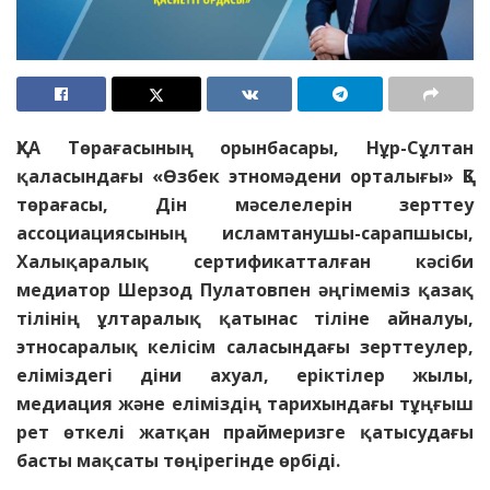
ҚХА
Төрағасының орынбасары,
Нұр-Сұлтан
қаласындағы «Өзбек этномәдени орталығы» ҚБ
төрағасы, Дін мәселелерін зерттеу
ассоциациясының исламтанушы-сарапшысы,
Халықаралық сертификатталған кәсіби
медиатор Шерзод Пулатовпен әңгімеміз қазақ
тілінің ұлтаралық қатынас тіліне айналуы,
этносаралық келісім саласындағы зерттеулер,
еліміздегі діни ахуал, еріктілер жылы,
медиация және еліміздің тарихындағы тұңғыш
рет өткелі жатқан праймеризге қатысудағы
басты мақсаты төңірегінде өрбіді.