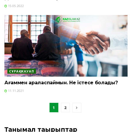
15.05.2022
СҰРАҚ-ЖАУАП
Ағаммен араласпаймын. Не істесе болады?
11.11.2021
1
2
Танымал тақырыптар