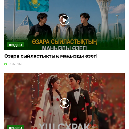
ВИДЕО
Өзара сыйластықтың маңызды өзегі
13.07.2026
ВИДЕО