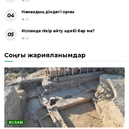
20
Намаздың діндегі орны
20
Исламда пікір айту әдебі бар ма?
20
Соңғы жарияланымдар
ИСЛАМ