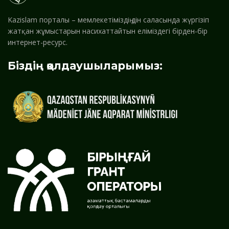
Kazislam порталы – мемлекетіміздің дін саласында жүргізіп
жатқан жұмыстарын насихаттайтын еліміздегі бірден-бір
интернет-ресурс.
Біздің қолдаушыларымыз: