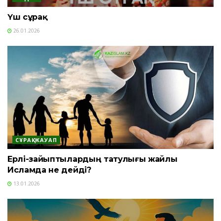
Үш сұрақ
26.01.2026
СҰРАҚ-ЖАУАП
Ерлі-зайыптылардың татулығы жайлы
Исламда не дейді?
13.01.2026