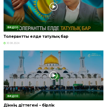
ВИДЕО
Толерантты елде татулық бар
30.08.2024
ВИДЕО
Діннің діттегені – бірлік