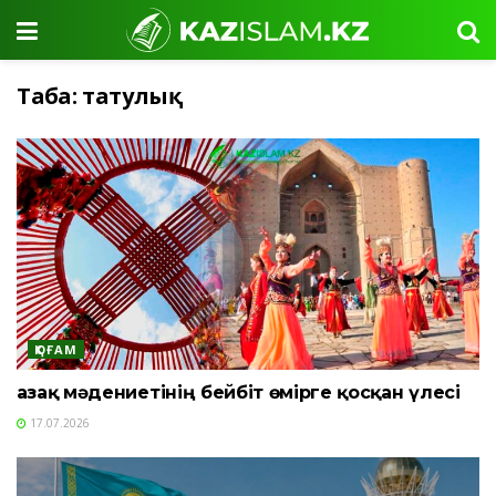
Таңба:
татулық
ҚОҒАМ
Қазақ мәдениетінің бейбіт өмірге қосқан үлесі
17.07.2026