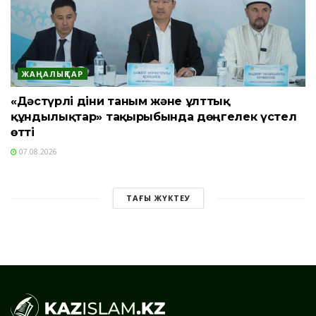
ЖАҢАЛЫҚТАР
«Дәстүрлі діни таным және ұлттық
құндылықтар» тақырыбында дөңгелек үстел
өтті
07.08.2026
ТАҒЫ ЖҮКТЕУ