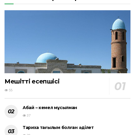
Мешіттің есепшісі
55
Абай – кемел мұсылман
37
Тарихқа тағылым болған әділет