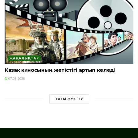
ЖАҢАЛЫҚТАР
Қазақ киносының жетістігі артып келеді
07.08.2026
ТАҒЫ ЖҮКТЕУ