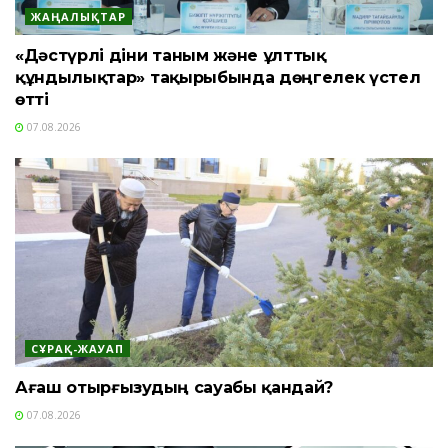
ЖАҢАЛЫҚТАР
«Дәстүрлі діни таным және ұлттық
құндылықтар» тақырыбында дөңгелек үстел
өтті
07.08.2026
СҰРАҚ-ЖАУАП
Ағаш отырғызудың сауабы қандай?
07.08.2026