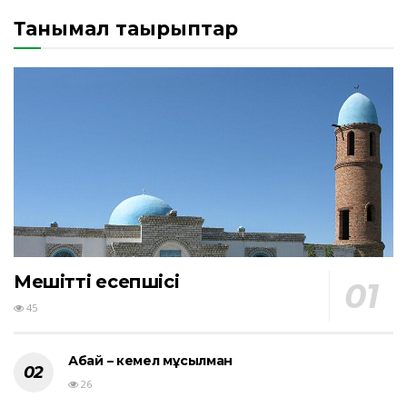
Танымал тақырыптар
Мешіттің есепшісі
45
Абай – кемел мұсылман
26