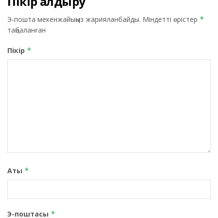
Пікір қалдыру
Э-пошта мекенжайыңыз жарияланбайды.
Міндетті өрістер
*
таңбаланған
Пікір
*
Аты
*
Э-поштасы
*