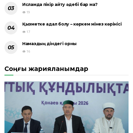
Исламда пікір айту әдебі бар ма?
19
Қызметке адал болу – көркем мінез көрінісі
17
Намаздың діндегі орны
16
Соңғы жарияланымдар