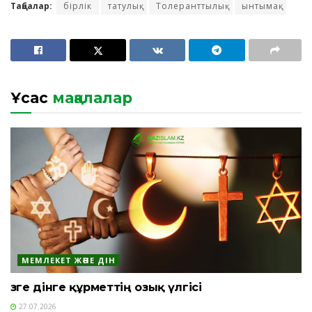
Таңбалар:
бірлік
татулық
Толеранттылық
ынтымақ
Ұқсас
мақалалар
МЕМЛЕКЕТ ЖӘНЕ ДІН
Өзге дінге құрметтің озық үлгісі
27.07.2026