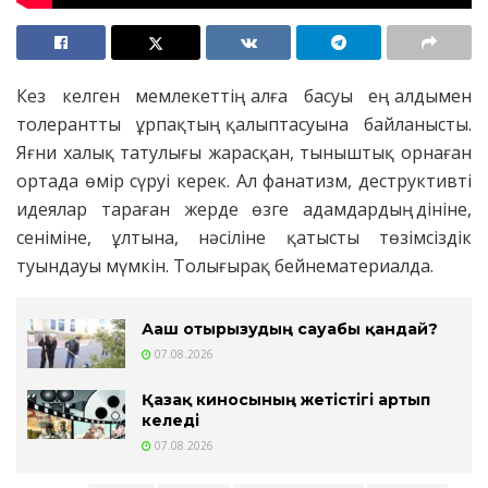
Кез келген мемлекеттің алға басуы ең алдымен
толерантты ұрпақтың қалыптасуына байланысты.
Яғни халық татулығы жарасқан, тыныштық орнаған
ортада өмір сүруі керек. Ал фанатизм, деструктивті
идеялар тараған жерде өзге адамдардың дініне,
сеніміне, ұлтына, нәсіліне қатысты төзімсіздік
туындауы мүмкін. Толығырақ бейнематериалда.
Ағаш отырғызудың сауабы қандай?
07.08.2026
Қазақ киносының жетістігі артып
келеді
07.08.2026