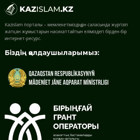
Kazislam порталы – мемлекетіміздің дін саласында жүргізіп
жатқан жұмыстарын насихаттайтын еліміздегі бірден-бір
интернет-ресурс.
Біздің қолдаушыларымыз: