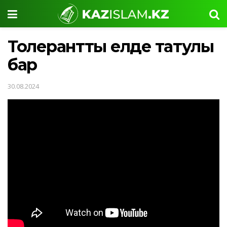
Толерантты елде татулық
бар
30.08.2024