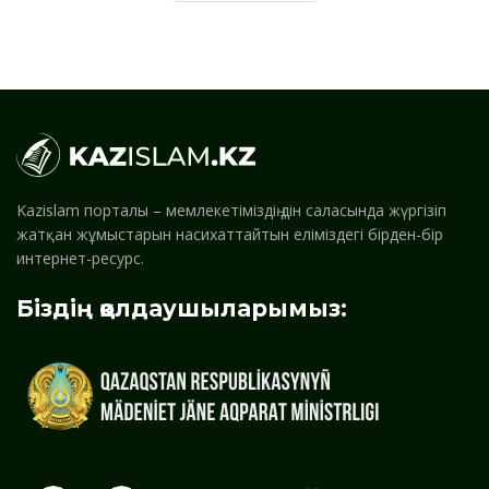
Kazislam порталы – мемлекетіміздің дін саласында жүргізіп
жатқан жұмыстарын насихаттайтын еліміздегі бірден-бір
интернет-ресурс.
Біздің қолдаушыларымыз: