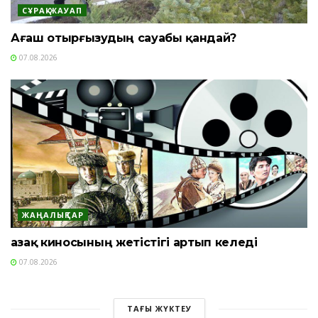
СҰРАҚ-ЖАУАП
Ағаш отырғызудың сауабы қандай?
07.08.2026
ЖАҢАЛЫҚТАР
Қазақ киносының жетістігі артып келеді
07.08.2026
ТАҒЫ ЖҮКТЕУ