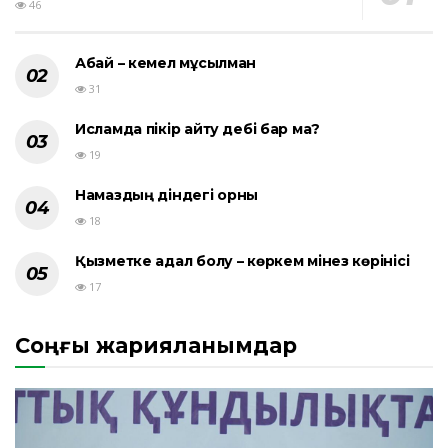
46
Абай – кемел мұсылман
31
Исламда пікір айту әдебі бар ма?
19
Намаздың діндегі орны
18
Қызметке адал болу – көркем мінез көрінісі
17
Соңғы жарияланымдар