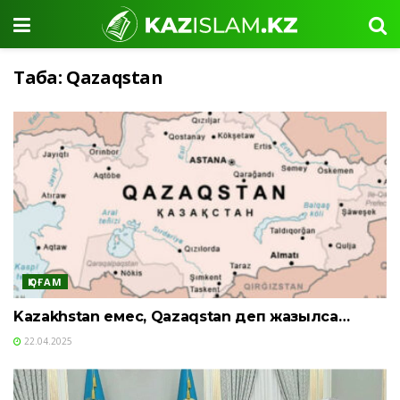
Таңба:
Qazaqstan
ҚОҒАМ
Kazakhstan емес, Qazaqstan деп жазылса…
22.04.2025