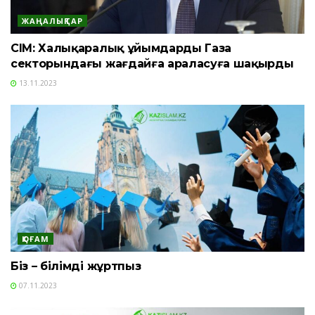
ЖАҢАЛЫҚТАР
СІМ: Халықаралық ұйымдарды Газа
секторындағы жағдайға араласуға шақырды
13.11.2023
ҚОҒАМ
Біз – білімді жұртпыз
07.11.2023