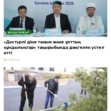
ЖАҢАЛЫҚТАР
«Дәстүрлі діни таным және ұлттық
құндылықтар» тақырыбында дөңгелек үстел
өтті
07.08.2026