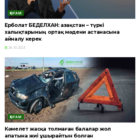
ҚОҒАМ
Ерболат БЕДЕЛХАН: Қазақстан – түркі
халықтарының ортақ мәдени астанасына
айналу керек
26.10.2023
ҚОҒАМ
Кәмелет жасқа толмаған балалар жол
апатына жиі ұшырайтын болған