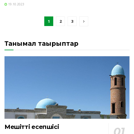
19.10.2023
1
2
3
Танымал тақырыптар
Мешіттің есепшісі