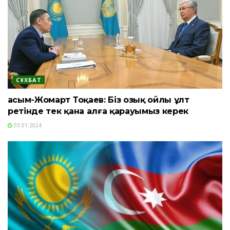
СҰХБАТ
Қасым-Жомарт Тоқаев: Біз озық ойлы ұлт
ретінде тек қана алға қарауымыз керек
03.01.2024