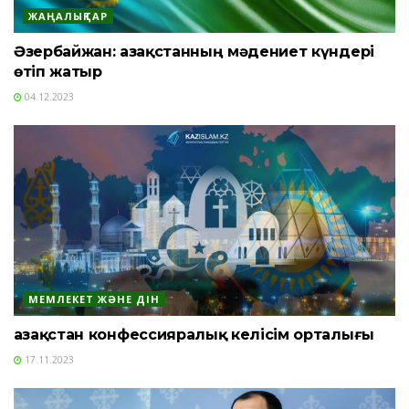
ЖАҢАЛЫҚТАР
Әзербайжан: Қазақстанның мәдениет күндері
өтіп жатыр
04.12.2023
МЕМЛЕКЕТ ЖӘНЕ ДІН
Қазақстан конфессияралық келісім орталығы
17.11.2023