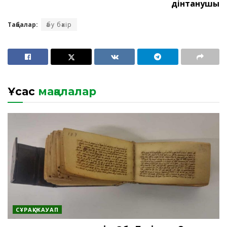
дінтанушы
Таңбалар:
әбу бәкір
Ұқсас
мақалалар
СҰРАҚ-ЖАУАП