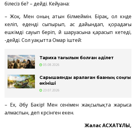
білесіз бе? – дейді. Кейуана:
– Жоқ. Мен оның атын білмеймін. Бірақ, ол күнде
келіп, еденді сыпырып, ас дайындап, қорадағы
ешкімді сауып беріп, үй шаруасына қарасып кетеді,
-дейді. Сол уақытта Омар іштей:
Тарихқа тағылым болған әділет
05.08.2026
Сарышаянды арқалаған бақаның соңғы
өкініші
23.07.2026
– Ех, Әбу Бәкір! Мен сенімен жақсылықта жарыса
алмаспын, деп күрсінген екен.
Жалғас АСХАТҰЛЫ,