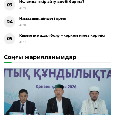
Исламда пікір айту әдебі бар ма?
19
Намаздың діндегі орны
18
Қызметке адал болу – көркем мінез көрінісі
17
Соңғы жарияланымдар