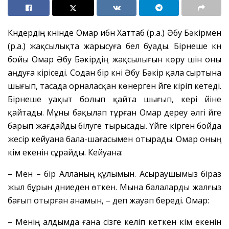
Күндердің күнінде Омар ибн Хаттаб (р.а.) Әбу Бәкірмен
(р.а.) жақсылықта жарысуға бел буады. Бірнеше күн
бойы Омар Әбу Бәкірдің жақсылығын көру үшін оны
аңдуға кіріседі. Содан бір күні Әбу Бәкір қала сыртына
шығып, тасада орналасқан көнерген үйге кіріп кетеді.
Бірнеше уақыт болып қайта шығып, кері үйіне
қайтады. Мұны бақылап тұрған Омар дереу әлгі үйге
барып жағдайды білуге тырысады. Үйге кірген бойда
жесір кейуана бала-шағасымен отырады. Омар оның
кім екенін сұрайды. Кейуана:
– Мен – бір Алланың құлымын. Асыраушымыз біраз
жыл бұрын дүниеден өткен. Мына балаларды жалғыз
бағып отырған анамын, – деп жауап береді. Омар:
– Менің алдымда ғана сізге келіп кеткен кім екенін