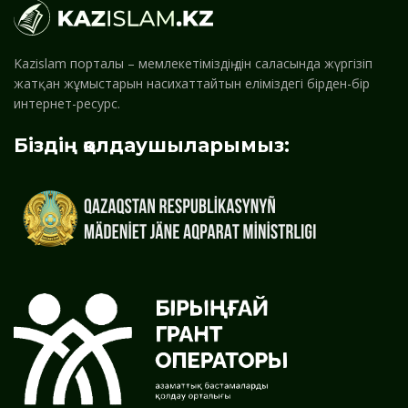
Kazislam порталы – мемлекетіміздің дін саласында жүргізіп
жатқан жұмыстарын насихаттайтын еліміздегі бірден-бір
интернет-ресурс.
Біздің қолдаушыларымыз: