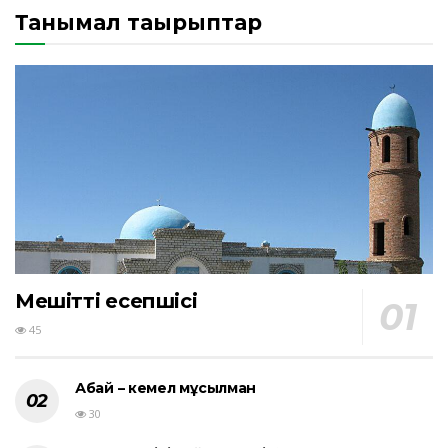
Танымал тақырыптар
Мешіттің есепшісі
45
Абай – кемел мұсылман
30