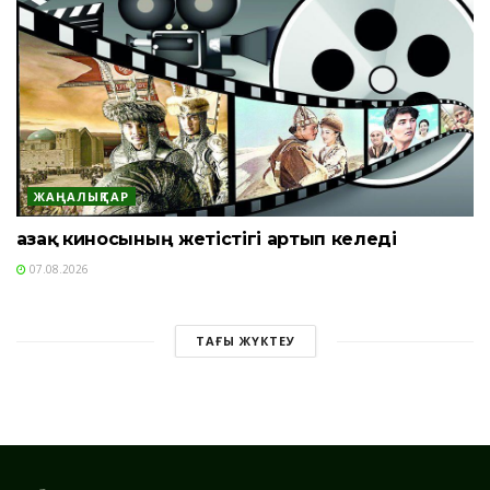
ЖАҢАЛЫҚТАР
Қазақ киносының жетістігі артып келеді
07.08.2026
ТАҒЫ ЖҮКТЕУ