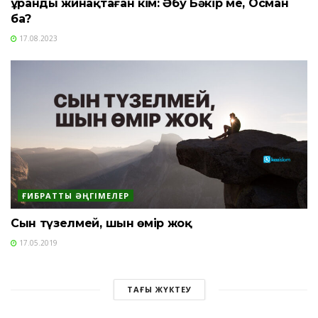
Құранды жинақтаған кім: Әбу Бәкір ме, Осман
ба?
17.08.2023
ҒИБРАТТЫ ӘҢГІМЕЛЕР
Сын түзелмей, шын өмір жоқ
17.05.2019
ТАҒЫ ЖҮКТЕУ