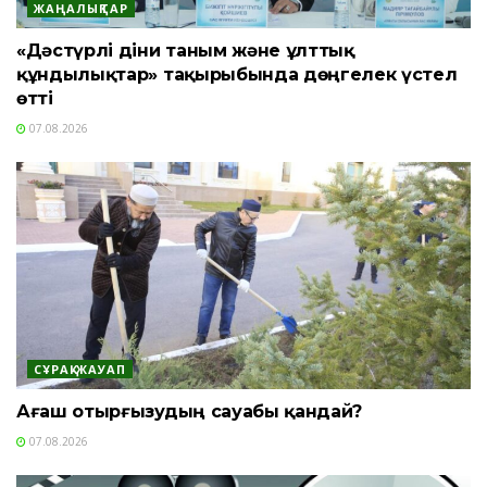
ЖАҢАЛЫҚТАР
«Дәстүрлі діни таным және ұлттық
құндылықтар» тақырыбында дөңгелек үстел
өтті
07.08.2026
СҰРАҚ-ЖАУАП
Ағаш отырғызудың сауабы қандай?
07.08.2026