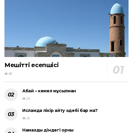
Мешіттің есепшісі
48
Абай – кемел мұсылман
34
Исламда пікір айту әдебі бар ма?
20
Намаздың діндегі орны