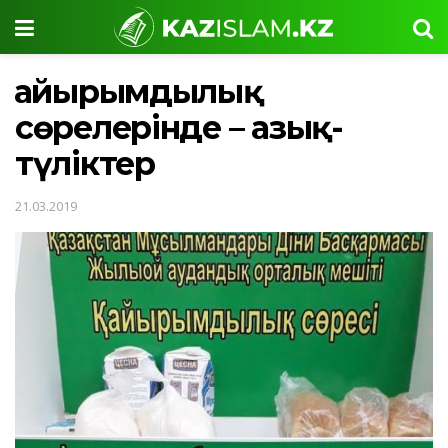
Қайырымдылық
сөрелерінде – азық-
түліктер
21.03.2019