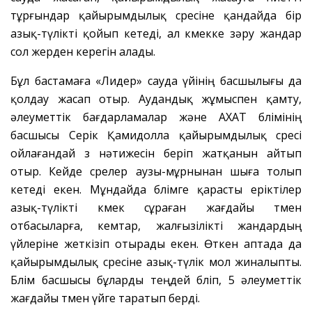
тұрғындар қайырымдылық сөресіне қандайда бір
азық-түлікті қойып кетеді, ал көмекке зәру жандар
сол жерден керегін алады.
Бұл бастамаға «Лидер» сауда үйінің басшылығы да
қолдау жасап отыр. Аудандық жұмыспен қамту,
әлеуметтік бағдарламалар және АХАТ бөлімінің
басшысы Серік Қамидолла қайырымдылық сөресі
ойлағандай өз нәтижесін беріп жатқанын айтып
отыр. Кейде сөрелер аузы-мұрнынан шыға толып
кетеді екен. Мұндайда бөлімге қарасты еріктілер
азық-түлікті көмек сұраған жағдайы төмен
отбасыларға, кемтар, жалғызілікті жандардың
үйлеріне жеткізіп отырады екен. Өткен аптада да
қайырымдылық сөресіне азық-түлік мол жиналыпты.
Бөлім басшысы бұларды теңдей бөліп, 5 әлеуметтік
жағдайы төмен үйге таратып берді.