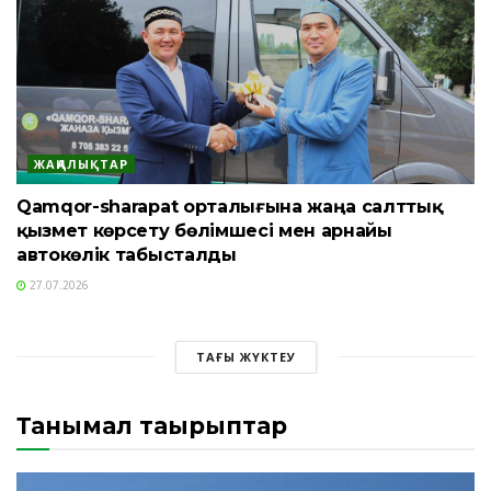
ЖАҢАЛЫҚТАР
Qamqor-sharapat орталығына жаңа салттық
қызмет көрсету бөлімшесі мен арнайы
автокөлік табысталды
27.07.2026
ТАҒЫ ЖҮКТЕУ
Танымал тақырыптар