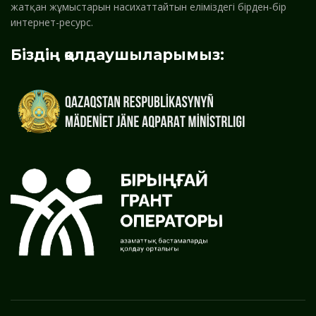
жатқан жұмыстарын насихаттайтын еліміздегі бірден-бір
интернет-ресурс.
Біздің қолдаушыларымыз: