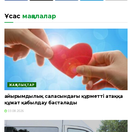
Ұқсас
мақалалар
ЖАҢАЛЫҚТАР
Қайырымдылық саласындағы құрметті атаққа
құжат қабылдау басталады
03.08.2026