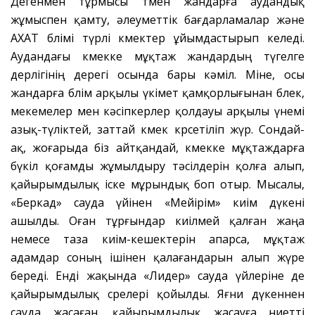
Дегенмен тұрмысы төмен жандарға аудандық
жұмыспен қамту, әлеуметтік бағдарламалар және
АХАТ бөлімі түрлі көмектер ұйымдастырып келеді.
Аудандағы көмекке мұқтаж жандардың түгелге
дерлігінің дерегі осында бары кәміл. Міне, осы
жандарға бөлім арқылы үкімет қамқорлығынан бөлек,
мекемелер мен кәсіпкерлер қолдауы арқылы үнемі
азық-түліктей, заттай көмек көрсетіліп жүр. Сондай-
ақ, жоғарыда біз айтқандай, көмекке мұқтаждарға
бүкіл қоғамды жұмылдыру тәсілдерін қолға алып,
қайырымдылық іске мұрындық боп отыр. Мысалы,
«Беркад» сауда үйінен «Мейірім» киім дүкені
ашылды. Оған тұрғындар киілмей қалған жаңа
немесе таза киім-кешектерін апарса, мұқтаж
адамдар соның ішінен қалағандарын алып жүре
береді. Енді жақында «Лидер» сауда үйлеріне де
қайырымдылық сөрелері қойылды. Яғни дүкеннен
сауда жасаған, қайырымдылық жасауға ниетті