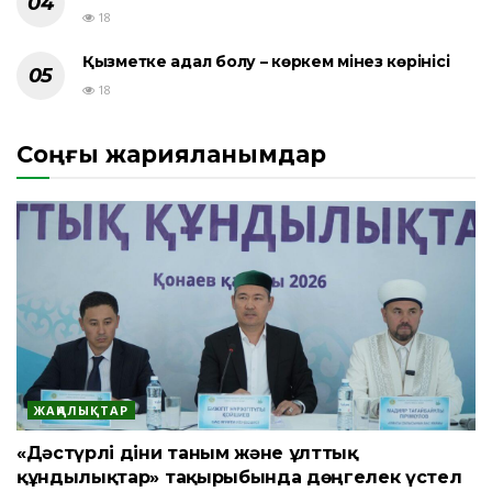
18
Қызметке адал болу – көркем мінез көрінісі
18
Соңғы жарияланымдар
ЖАҢАЛЫҚТАР
«Дәстүрлі діни таным және ұлттық
құндылықтар» тақырыбында дөңгелек үстел