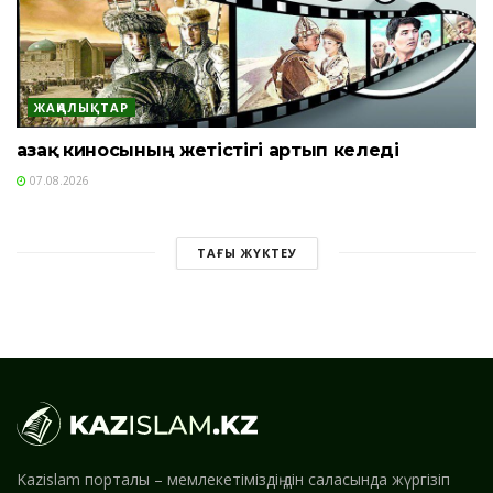
ЖАҢАЛЫҚТАР
Қазақ киносының жетістігі артып келеді
07.08.2026
ТАҒЫ ЖҮКТЕУ
Kazislam порталы – мемлекетіміздің дін саласында жүргізіп