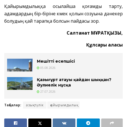
Қайырымдылыққа осылайша қоғамды тарту,
адамдардың бір-біріне көмек қолын созуына дәнекер
болудың қай тарапқа болсын пайдасы зор.
Салтанат МҰРАТҚЫЗЫ,
Құлсары қаласы
Мешіттің есепшісі
05.08.2026
Қазығұрт атауы қайдан шыққан?
Әулиелік нұсқа
27.07.2026
Таңбалар:
азық-түлік
қайырымдылық