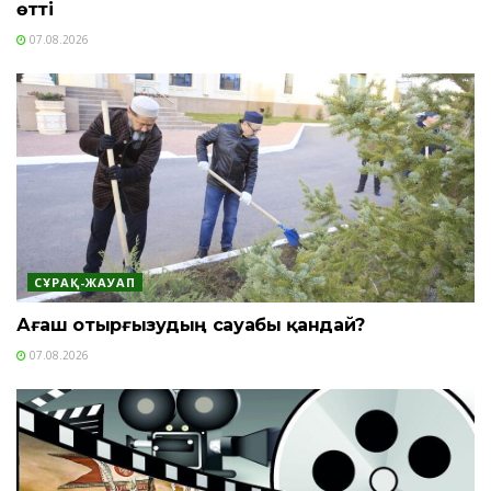
өтті
07.08.2026
СҰРАҚ-ЖАУАП
Ағаш отырғызудың сауабы қандай?
07.08.2026