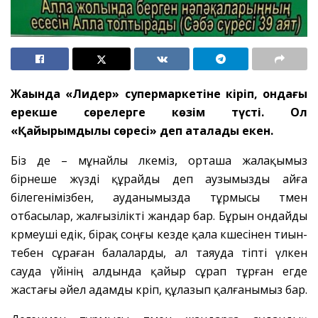
Жақында «Лидер» супермаркетіне кіріп, ондағы
ерекше сөрелерге көзім түсті. Ол
«Қайырымдылық сөресі» деп аталады екен.
Біз де – мұнайлы өлкеміз, орташа жалақымыз
бірнеше жүзді құрайды деп аузымызды айға
білегенімізбен, ауданымызда тұрмысы төмен
отбасылар, жалғызілікті жандар бар. Бұрын ондайды
көрмеуші едік, бірақ соңғы кезде қала көшесінен тиын-
тебен сұраған балаларды, ал таяуда тіпті үлкен
сауда үйінің алдында қайыр сұрап тұрған егде
жастағы әйел адамды көріп, құлазып қалғанымыз бар.