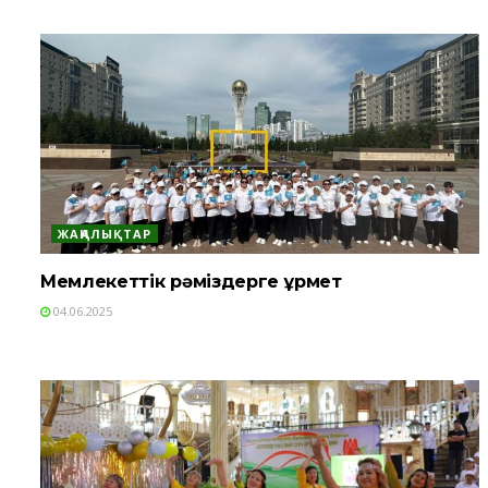
ЖАҢАЛЫҚТАР
Мемлекеттік рәміздерге құрмет
04.06.2025