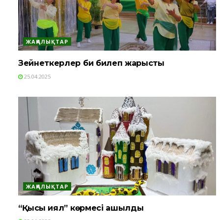
ЖАҢАЛЫҚТАР
Зейнеткерлер би билеп жарысты
25.04.2025
ЖАҢАЛЫҚТАР
“Қысқы қиял” көрмесі ашылды