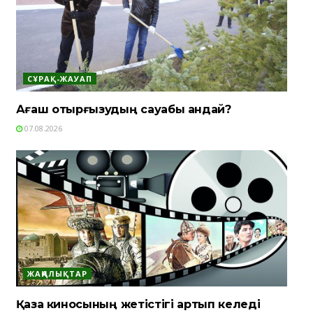
СҰРАҚ-ЖАУАП
Ағаш отырғызудың сауабы қандай?
07.08.2026
ЖАҢАЛЫҚТАР
Қазақ киносының жетістігі артып келеді