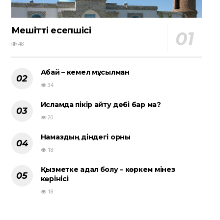
Мешіттің есепшісі
48
Абай – кемел мұсылман
34
Исламда пікір айту әдебі бар ма?
20
Намаздың діндегі орны
18
Қызметке адал болу – көркем мінез
көрінісі
18