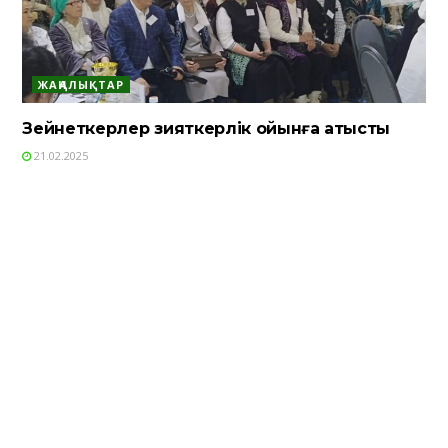
ЖАҢАЛЫҚТАР
Зейнеткерлер зияткерлік ойынға қатысты
21.02.2025