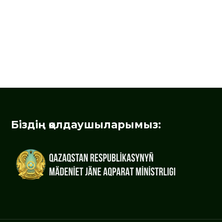
Біздің қолдаушыларымыз: