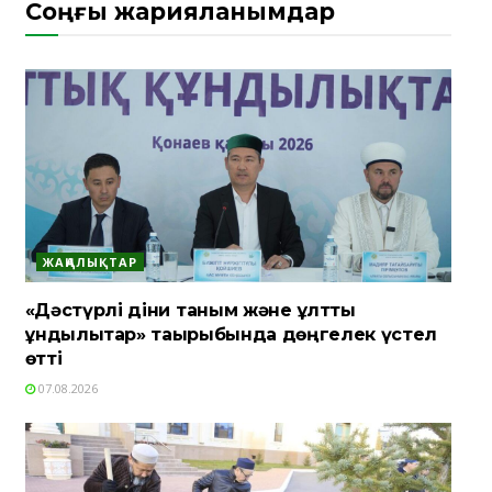
Соңғы жарияланымдар
ЖАҢАЛЫҚТАР
«Дәстүрлі діни таным және ұлттық
құндылықтар» тақырыбында дөңгелек үстел
өтті
07.08.2026