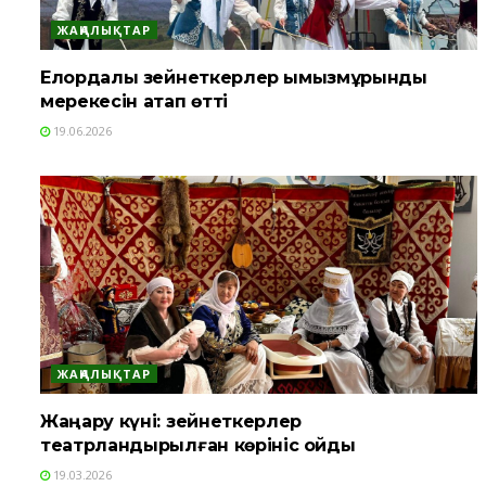
ЖАҢАЛЫҚТАР
Елордалық зейнеткерлер қымызмұрындық
мерекесін атап өтті
19.06.2026
ЖАҢАЛЫҚТАР
Жаңару күні: зейнеткерлер
театрландырылған көрініс қойды
19.03.2026