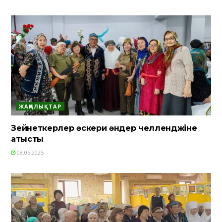
ЖАҢАЛЫҚТАР
Зейнеткерлер әскери әндер челленджіне
қатысты
08.05.2025