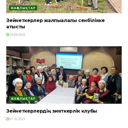
ЖАҢАЛЫҚТАР
Зейнеткерлер жалпықалалық сенбілікке
қатысты
25.04.2026
ЖАҢАЛЫҚТАР
Зейнеткерлердің зияткерлік клубы
01.10.2025