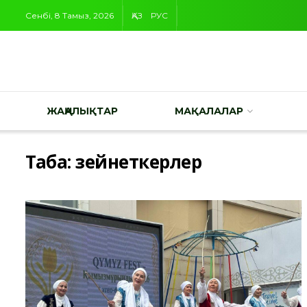
Сенбі, 8 Тамыз, 2026
ҚАЗ
РУС
ЖАҢАЛЫҚТАР
МАҚАЛАЛАР
Таңба:
зейнеткерлер