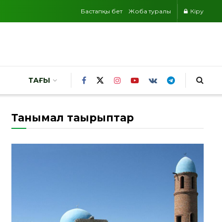
Бастапқы бет
Жоба туралы
Кіру
ТАҒЫ
Танымал тақырыптар