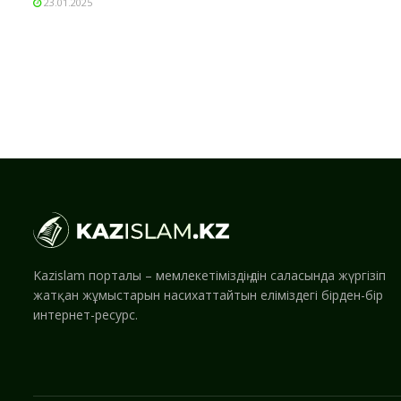
23.01.2025
Kazislam порталы – мемлекетіміздің дін саласында жүргізіп
жатқан жұмыстарын насихаттайтын еліміздегі бірден-бір
интернет-ресурс.