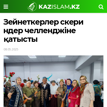
Зейнеткерлер әскери
әндер челленджіне
қатысты
08.05.2025