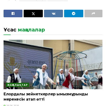
Ұқсас
мақалалар
ЖАҢАЛЫҚТАР
Елордалық зейнеткерлер қымызмұрындық
мерекесін атап өтті
19.06.2026