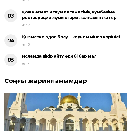
18
Қожа Ахмет Ясауи кесенесінің күмбезіне
реставрация жұмыстары жалғасып жатыр
17
Қызметке адал болу – көркем мінез көрінісі
15
Исламда пікір айту әдебі бар ма?
13
Соңғы жарияланымдар