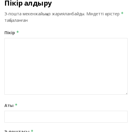
Пікір қалдыру
Э-пошта мекенжайыңыз жарияланбайды.
Міндетті өрістер
*
таңбаланған
Пікір
*
Аты
*
Э-поштасы
*