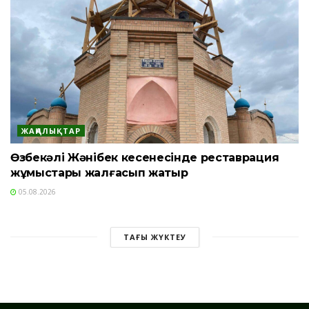
ЖАҢАЛЫҚТАР
Өзбекәлі Жәнібек кесенесінде реставрация
жұмыстары жалғасып жатыр
05.08.2026
ТАҒЫ ЖҮКТЕУ