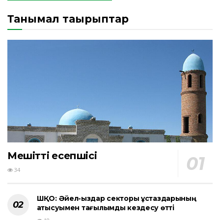
Танымал тақырыптар
Мешіттің есепшісі
34
ШҚО: Әйел-қыздар секторы ұстаздарының
қатысуымен тағылымды кездесу өтті