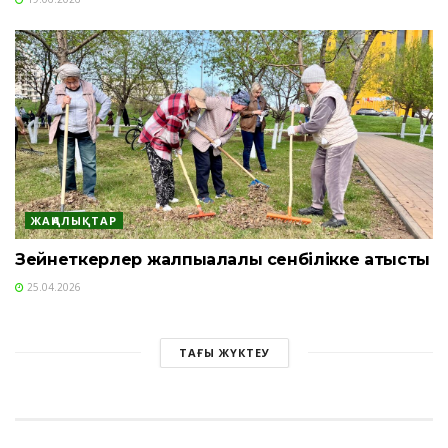
ЖАҢАЛЫҚТАР
Зейнеткерлер жалпықалалық сенбілікке қатысты
25.04.2026
ТАҒЫ ЖҮКТЕУ