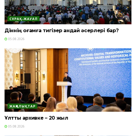
СҰРАҚ-ЖАУАП
Діннің қоғамға тигізер қандай әсерлері бар?
05.08.2026
ЖАҢАЛЫҚТАР
Ұлттық архивке – 20 жыл
05.08.2026