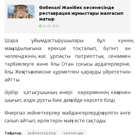
Өзбекәлі Жәнібек кесенесінде
реставрация жұмыстары жалғасып
жатыр
05.08.2026
Шара ұйымдастырушылары бұл күннің
маңыздылығына ерекше тоқталып, бүгінгі ән
челленджінің жас ұрпақты патриоттық сеніммен
тәрбиелеуге және Ұлы Отан соғысы ардагерлеріне,
Ұлы Жеңістің жемісіне құрметпен қарауды үйрететінін
айтты.
Әрбір қатысушының өнері көрерменнің көңілінен
шығып, елдік рухты биік деңгейде көрсете білді.
Өнерпаз зейнеткерлер майдангерлердің ерлігін әнге
салып айтып, ерліктерін мәңгі есте сақтады.
Таңбалар:
зейнеткерлер
челлендж