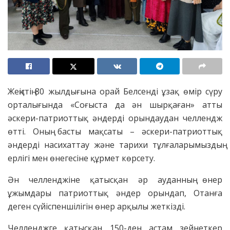
Жеңістің 80 жылдығына орай Белсенді ұзақ өмір сүру
орталығында «Соғыста да ән шырқаған» атты
әскери-патриоттық әндерді орындаудан челлендж
өтті. Оның басты мақсаты – әскери-патриоттық
әндерді насихаттау және тарихи тұлғаларымыздың
ерлігі мен өнегесіне құрмет көрсету.
Ән челленджіне қатысқан әр ауданның өнер
ұжымдары патриоттық әндер орындап, Отанға
деген сүйіспеншілігін өнер арқылы жеткізді.
Челленджге қатысқан 150-ден астам зейнеткер