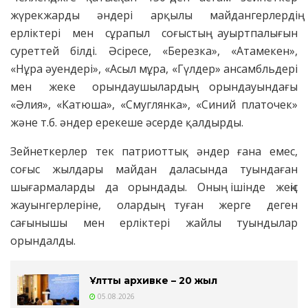
жүрекжарды әндері арқылы майдангерлердің
ерліктері мен сұрапыл соғыстың ауыртпалығын
суреттей білді. Әсіресе, «Березка», «Атамекен»,
«Нұра әуендері», «Асыл мұра, «Гүлдер» ансамбльдері
мен жеке орындаушылардың орындауындағы
«Әлия», «Катюша», «Смуглянка», «Синий платочек»
және т.б. әндер ерекеше әсерде қалдырды.
Зейнеткерлер тек патриоттық әндер ғана емес,
соғыс жылдары майдан даласында туындаған
шығармаларды да орындады. Оның ішінде жеңіс
жауынгерлеріне, олардың туған жерге деген
сағынышы мен ерліктері жайлы туындылар
орындалды.
Ұлттық архивке – 20 жыл
05.08.2026