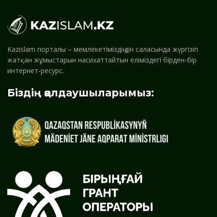
Kazislam порталы – мемлекетіміздің дін саласында жүргізіп
жатқан жұмыстарын насихаттайтын еліміздегі бірден-бір
интернет-ресурс.
Біздің қолдаушыларымыз: