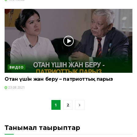
ВИДЕО
Отан үшін жан беру – патриоттық парыз
23.08.2021
1
2
Танымал тақырыптар