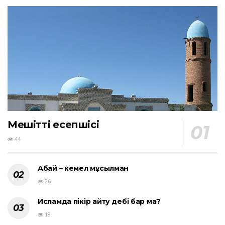
Мешіттің есепшісі
44
Абай – кемел мұсылман
26
Исламда пікір айту әдебі бар ма?
18