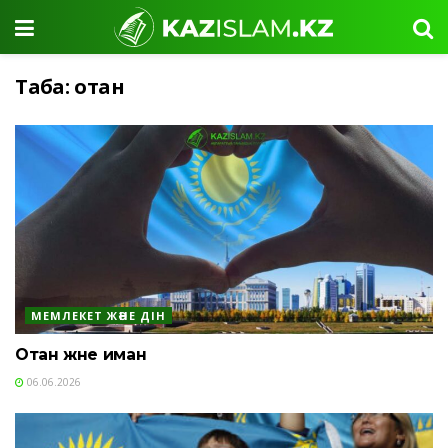
Таңба:
отан
МЕМЛЕКЕТ ЖӘНЕ ДІН
Отан және иман
06.06.2026