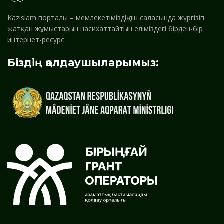
Kazislam порталы – мемлекетіміздің дін саласында жүргізіп
жатқан жұмыстарын насихаттайтын еліміздегі бірден-бір
интернет-ресурс.
Біздің қолдаушыларымыз: