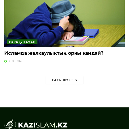
СҰРАҚ-ЖАУАП
Исламда жалқаулықтың орны қандай?
06.08.2026
ТАҒЫ ЖҮКТЕУ