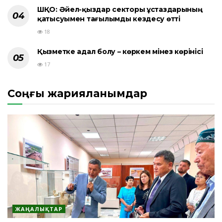
ШҚО: Әйел-қыздар секторы ұстаздарының
қатысуымен тағылымды кездесу өтті
18
Қызметке адал болу – көркем мінез көрінісі
17
Соңғы жарияланымдар
ЖАҢАЛЫҚТАР