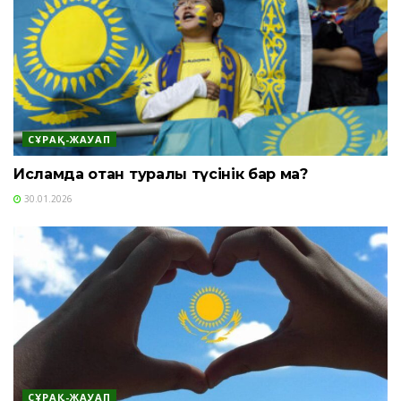
СҰРАҚ-ЖАУАП
Исламда отан туралы түсінік бар ма?
30.01.2026
СҰРАҚ-ЖАУАП