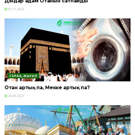
Діндар адам Отанын сатпайды
03.11.2023
СҰРАҚ-ЖАУАП
Отан артық па, Мекке артық па?
26.09.2023