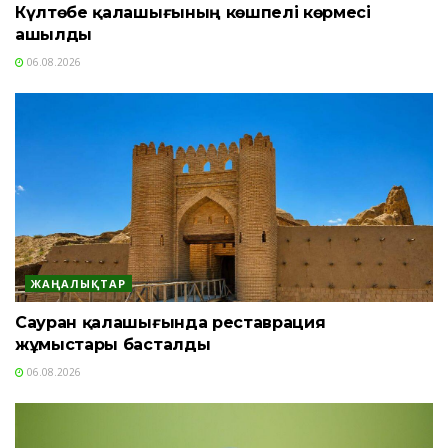
Күлтөбе қалашығының көшпелі көрмесі
ашылды
06.08.2026
ЖАҢАЛЫҚТАР
Сауран қалашығында реставрация
жұмыстары басталды
06.08.2026