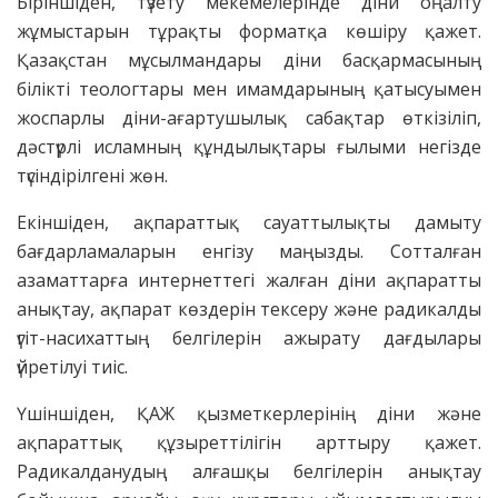
Біріншіден, түзету мекемелерінде діни оңалту
жұмыстарын тұрақты форматқа көшіру қажет.
Қазақстан мұсылмандары діни басқармасының
білікті теологтары мен имамдарының қатысуымен
жоспарлы діни-ағартушылық сабақтар өткізіліп,
дәстүрлі исламның құндылықтары ғылыми негізде
түсіндірілгені жөн.
Екіншіден, ақпараттық сауаттылықты дамыту
бағдарламаларын енгізу маңызды. Сотталған
азаматтарға интернеттегі жалған діни ақпаратты
анықтау, ақпарат көздерін тексеру және радикалды
үгіт-насихаттың белгілерін ажырату дағдылары
үйретілуі тиіс.
Үшіншіден, ҚАЖ қызметкерлерінің діни және
ақпараттық құзыреттілігін арттыру қажет.
Радикалданудың алғашқы белгілерін анықтау