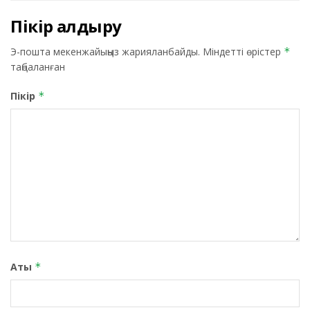
Пікір қалдыру
Э-пошта мекенжайыңыз жарияланбайды.
Міндетті өрістер
*
таңбаланған
Пікір
*
Аты
*