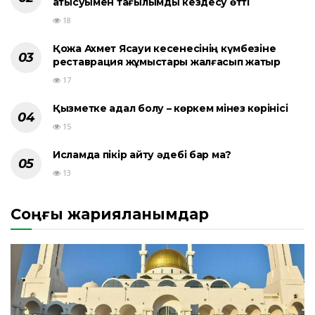
қатысуымен тағылымды кездесу өтті
18
Қожа Ахмет Ясауи кесенесінің күмбезіне
реставрация жұмыстары жалғасып жатыр
17
Қызметке адал болу – көркем мінез көрінісі
15
Исламда пікір айту әдебі бар ма?
13
Соңғы жарияланымдар