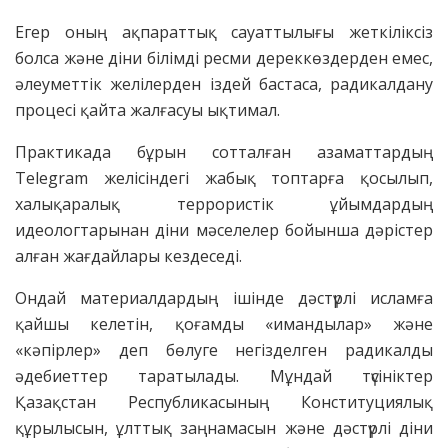
Егер оның ақпараттық сауаттылығы жеткіліксіз
болса және діни білімді ресми дереккөздерден емес,
әлеуметтік желілерден іздей бастаса, радикалдану
процесі қайта жалғасуы ықтимал.
Практикада бұрын сотталған азаматтардың
Telegram желісіндегі жабық топтарға қосылып,
халықаралық террористік ұйымдардың
идеологтарынан діни мәселелер бойынша дәрістер
алған жағдайлары кездеседі.
Ондай материалдардың ішінде дәстүрлі исламға
қайшы келетін, қоғамды «имандылар» және
«кәпірлер» деп бөлуге негізделген радикалды
әдебиеттер таратылады. Мұндай түсініктер
Қазақстан Республикасының Конституциялық
құрылысын, ұлттық заңнамасын және дәстүрлі діни