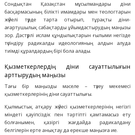
Сондықтан Қазақстан мұсылмандары діни
басқармасының білікті имамдары мен теологтарын
жүйелі түрде тарта отырып, тұрақты діни-
ағартушылық сабақтарды ұйымдастырудың маңызы
зор. Дәстүрлі ислам құндылықтарын ғылыми негізде
түсіндіру радикалды идеологияның алдын алуда
тиімді құралдардың бірі бола алады.
Қызметкерлердің діни сауаттылығын
арттырудың маңызы
Тағы бір маңызды мәселе – түзеу мекемесі
қызметкерлерінің діни сауаттылығы.
Қылмыстық атқару жүйесі қызметкерлерінің негізгі
міндеті қауіпсіздік пен тәртіпті қамтамасыз ету
болғанымен, қазіргі жағдайда радикалдану
белгілерін ерте анықтау да ерекше маңызға ие.