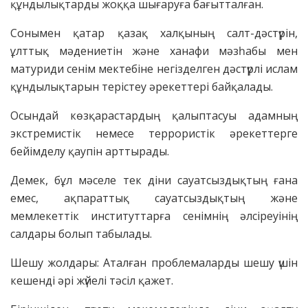
құндылықтарды жоққа шығаруға бағытталған.
Сонымен қатар қазақ халқының салт-дәстүрін,
ұлттық мәдениетін және ханафи мәзһабы мен
матуриди сенім мектебіне негізделген дәстүрлі ислам
құндылықтарын терістеу әрекеттері байқалады.
Осындай көзқарастардың қалыптасуы адамның
экстремистік немесе террористік әрекеттерге
бейімделу қаупін арттырады.
Демек, бұл мәселе тек діни сауатсыздықтың ғана
емес, ақпараттық сауатсыздықтың және
мемлекеттік институттарға сенімнің әлсіреуінің
салдары болып табылады.
Шешу жолдары: Аталған проблемаларды шешу үшін
кешенді әрі жүйелі тәсіл қажет.