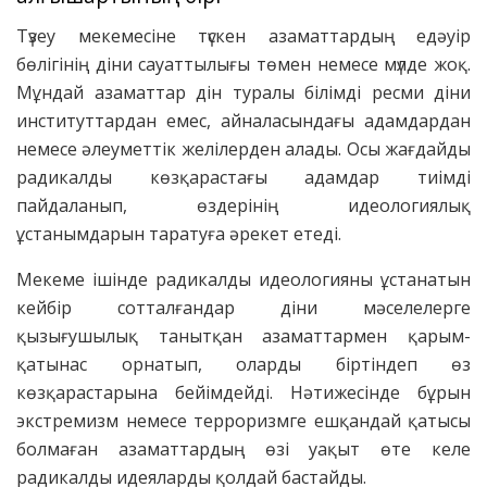
Түзеу мекемесіне түскен азаматтардың едәуір
бөлігінің діни сауаттылығы төмен немесе мүлде жоқ.
Мұндай азаматтар дін туралы білімді ресми діни
институттардан емес, айналасындағы адамдардан
немесе әлеуметтік желілерден алады. Осы жағдайды
радикалды көзқарастағы адамдар тиімді
пайдаланып, өздерінің идеологиялық
ұстанымдарын таратуға әрекет етеді.
Мекеме ішінде радикалды идеологияны ұстанатын
кейбір сотталғандар діни мәселелерге
қызығушылық танытқан азаматтармен қарым-
қатынас орнатып, оларды біртіндеп өз
көзқарастарына бейімдейді. Нәтижесінде бұрын
экстремизм немесе терроризмге ешқандай қатысы
болмаған азаматтардың өзі уақыт өте келе
радикалды идеяларды қолдай бастайды.