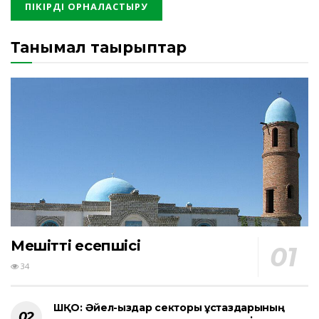
Танымал тақырыптар
Мешіттің есепшісі
34
ШҚО: Әйел-қыздар секторы ұстаздарының