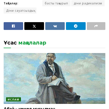
Таңбалар:
басты тақырып
діни радикализм
Діни сауатсыздық
Ұқсас
мақалалар
ИСЛАМ
Абай – кемел мұсылман