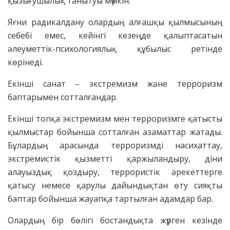
қызығушылық танытуы мүмкін.
Яғни радикалдану олардың алғашқы қылмысының
себебі емес, кейінгі кезеңде қалыптасатын
әлеуметтік-психологиялық құбылыс ретінде
көрінеді.
Екінші санат – экстремизм және терроризм
баптарымен сотталғандар.
Екінші топқа экстремизм мен терроризмге қатысты
қылмыстар бойынша сотталған азаматтар жатады.
Бұлардың арасында терроризмді насихаттау,
экстремистік қызметті қаржыландыру, діни
алауыздық қоздыру, террористік әрекеттерге
қатысу немесе қарулы дайындықтан өту сияқты
баптар бойынша жауапқа тартылған адамдар бар.
Олардың бір бөлігі бостандықта жүрген кезінде