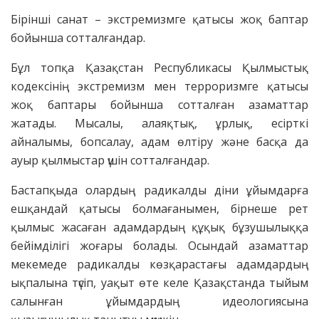
Бірінші санат – экстремизмге қатысы жоқ баптар
бойынша сотталғандар.
Бұл топқа Қазақстан Республикасы Қылмыстық
кодексінің экстремизм мен терроризмге қатысы
жоқ баптары бойынша сотталған азаматтар
жатады. Мысалы, алаяқтық, ұрлық, есірткі
айналымы, бопсалау, адам өлтіру және басқа да
ауыр қылмыстар үшін сотталғандар.
Бастапқыда олардың радикалды діни ұйымдарға
ешқандай қатысы болмағанымен, бірнеше рет
қылмыс жасаған адамдардың құқық бұзушылыққа
бейімділігі жоғары болады. Осындай азаматтар
мекемеде радикалды көзқарастағы адамдардың
ықпалына түсіп, уақыт өте келе Қазақстанда тыйым
салынған ұйымдардың идеологиясына