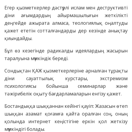
Егер қызметкерлер дәстүрлі ислам мен деструктивті
діни ағымдардың айырмашылығын жеткілікті
деңгейде ажырата алмаса, теологиялық оңалтуды
қажет ететін сотталғандарды дер кезінде анықтау
қиындайды.
Бұл өз кезегінде радикалды идеялардың жасырын
таралуына мүмкіндік береді.
Сондықтан ҚАЖ қызметкерлеріне арналған тұрақты
діни сауаттылық курстары, экстремизм
психологиясы бойынша семинарлар және
тәжірибелік оқыту бағдарламаларын енгізу қажет.
Бостандыққа шыққаннан кейінгі қауіп: Жазасын өтеп
шыққан азамат қоғамға қайта оралған соң, оның
қолында интернет кеңістігіне еркін қол жеткізу
мүмкіндігі болады.