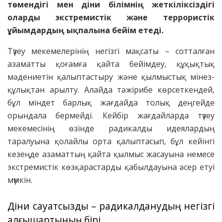
төмендігі мен діни білімнің жеткіліксіздігі
оларды экстремистік және террористік
ұйымдардың ықпалына бейім етеді.
Түзеу мекемелерінің негізгі мақсаты – сотталған
азаматты қоғамға қайта бейімдеу, құқықтық
мәдениетін қалыптастыру және қылмыстық мінез-
құлықтан арылту. Алайда тәжірибе көрсеткендей,
бұл міндет барлық жағдайда толық деңгейде
орындала бермейді. Кейбір жағдайларда түзеу
мекемесінің өзінде радикалды идеялардың
таралуына қолайлы орта қалыптасып, бұл кейінгі
кезеңде азаматтың қайта қылмыс жасауына немесе
экстремистік көзқарастарды қабылдауына әсер етуі
мүмкін.
Діни сауатсыздық – радикалданудың негізгі
алғышартының бірі