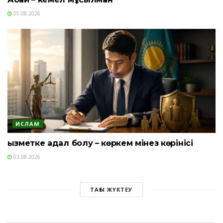
05.08.2026
ИСЛАМ
Қызметке адал болу – көркем мінез көрінісі
03.08.2026
ТАҒЫ ЖҮКТЕУ