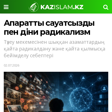
Ақпараттық сауатсыздық
пен діни радикализм
Түзеу мекемесінен шыққан азаматтардың
қайта радикалдану және қайта қылмысқа
бейімделу себептері
02.07.2026