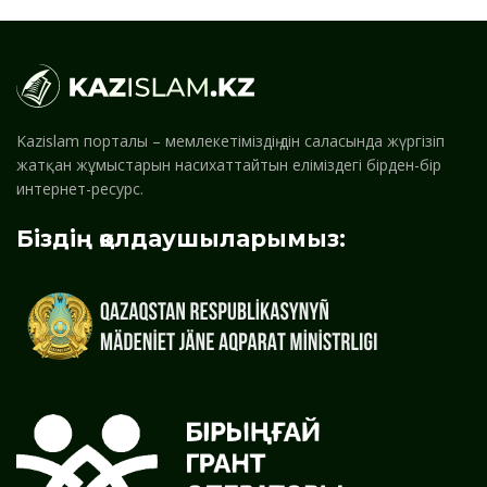
Kazislam порталы – мемлекетіміздің дін саласында жүргізіп
жатқан жұмыстарын насихаттайтын еліміздегі бірден-бір
интернет-ресурс.
Біздің қолдаушыларымыз: