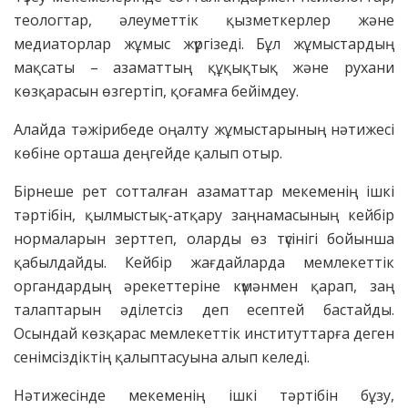
теологтар, әлеуметтік қызметкерлер және
медиаторлар жұмыс жүргізеді. Бұл жұмыстардың
мақсаты – азаматтың құқықтық және рухани
көзқарасын өзгертіп, қоғамға бейімдеу.
Алайда тәжірибеде оңалту жұмыстарының нәтижесі
көбіне орташа деңгейде қалып отыр.
Бірнеше рет сотталған азаматтар мекеменің ішкі
тәртібін, қылмыстық-атқару заңнамасының кейбір
нормаларын зерттеп, оларды өз түсінігі бойынша
қабылдайды. Кейбір жағдайларда мемлекеттік
органдардың әрекеттеріне күмәнмен қарап, заң
талаптарын әділетсіз деп есептей бастайды.
Осындай көзқарас мемлекеттік институттарға деген
сенімсіздіктің қалыптасуына алып келеді.
Нәтижесінде мекеменің ішкі тәртібін бұзу,