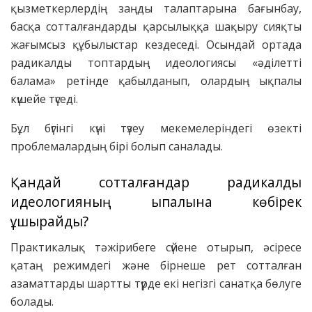
қызметкерлердің заңды талаптарына бағынбау,
басқа сотталғандарды қарсылыққа шақыру сияқты
жағымсыз құбылыстар кездеседі. Осындай ортада
радикалды топтардың идеологиясы «әділетті
балама» ретінде қабылданып, олардың ықпалы
күшейе түседі.
Бұл бүгінгі күні түзеу мекемелеріндегі өзекті
проблемалардың бірі болып саналады.
Қандай сотталғандар радикалды
идеологияның ықпалына көбірек
ұшырайды?
Практикалық тәжірибеге сүйене отырып, әсіресе
қатаң режимдегі және бірнеше рет сотталған
азаматтарды шартты түрде екі негізгі санатқа бөлуге
болады.