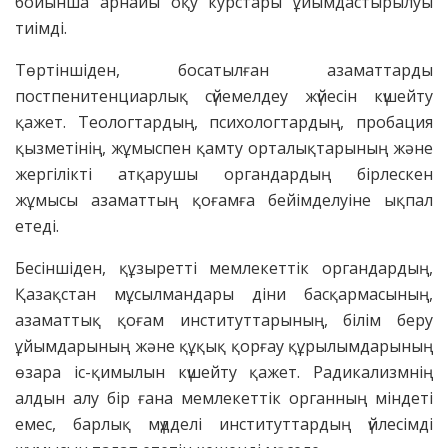
бойынша арнайы оқу курстары ұйымдастырылуы
тиімді.
Төртіншіден, босатылған азаматтарды
постпенитенциарлық сүйемелдеу жүйесін күшейту
қажет. Теологтардың, психологтардың, пробация
қызметінің, жұмыспен қамту орталықтарының және
жергілікті атқарушы органдардың бірлескен
жұмысы азаматтың қоғамға бейімделуіне ықпал
етеді.
Бесіншіден, құзыретті мемлекеттік органдардың,
Қазақстан мұсылмандары діни басқармасының,
азаматтық қоғам институттарының, білім беру
ұйымдарының және құқық қорғау құрылымдарының
өзара іс-қимылын күшейту қажет. Радикализмнің
алдын алу бір ғана мемлекеттік органның міндеті
емес, барлық мүдделі институттардың үйлесімді