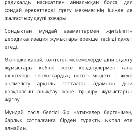
радикалды насихатпен айналысқан болса, дәл
сондай әрекеттерді түзету мекемесінің ішінде де
жалғастыру қаупі жоғары.
Сондықтан мұндай азаматтармен жүргізілетін
дерадикализация жұмыстары ерекше тәсілді қажет
етеді.
Өкінішке қарай, көптеген мекемелерде діни оңалту
жұмыстары көбіне жеке кездесулермен ғана
шектеледі. Теологтардың негізгі міндеті – жеке
әңгімелесу арқылы сотталған адамның діни
көзқарасын анықтау және түсіндіру жұмыстарын
жүргізу.
Мұндай тәсіл белгілі бір нәтижелер бергенімен,
барлық сотталғанға бірдей тұрақты ықпал ете
алмайды.