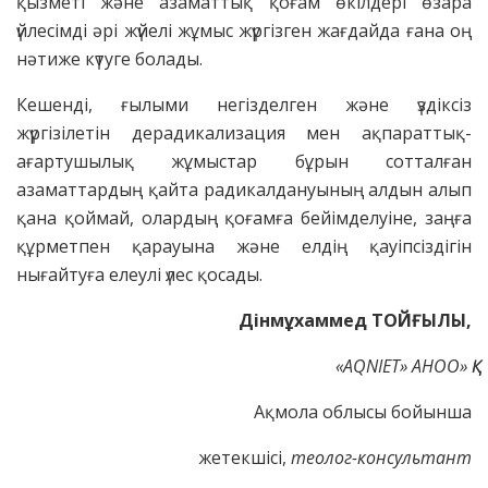
қызметі және азаматтық қоғам өкілдері өзара
үйлесімді әрі жүйелі жұмыс жүргізген жағдайда ғана оң
нәтиже күтуге болады.
Кешенді, ғылыми негізделген және үздіксіз
жүргізілетін дерадикализация мен ақпараттық-
ағартушылық жұмыстар бұрын сотталған
азаматтардың қайта радикалдануының алдын алып
қана қоймай, олардың қоғамға бейімделуіне, заңға
құрметпен қарауына және елдің қауіпсіздігін
нығайтуға елеулі үлес қосады.
Дінмұхаммед ТОЙҒЫЛЫ,
«AQNIET» АНОО» ҚҚ
Ақмола облысы бойынша
жетекшісі,
т
еолог-консультант