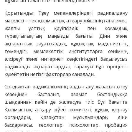
жұмысын талап ететін кешенді мәселе.
Қорытынды: Түзеу мекемелеріндегі радикалдану
мәселесі – тек қылмыстық атқару жүйесінің ғана емес,
жалпы ұлттық қауіпсіздік пен қоғамдық
тұрақтылықтың маңызды бағыты. Діни және
ақпараттық сауатсыздық, құқықтық мәдениеттің
төмендігі, мемлекеттік институттарға сенімнің
әлсіреуі және интернет кеңістігіндегі бақылаусыз
радикалды ақпараттардың таралуы бұл процесті
күшейтетін негізгі факторлар саналады.
Сондықтан радикализмнің алдын алу жазасын өтеу
кезеңінен басталып, азамат бостандыққа
шыққаннан кейін де жалғасуға тиіс. Бұл бағытта
Қылмыстық атқару жүйесі комитеті, құқық қорғау
органдары, Қазақстан мұсылмандары діни
басқармасы, теологтар, психологтар, пробация