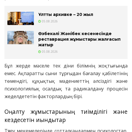
Ұлттық архивке – 20 жыл
05.08.2026
Өзбекәлі Жәнібек кесенесінде
реставрация жұмыстары жалғасып
жатыр
05.08.2026
Бұл жерде мәселе тек діни білімнің жоқтығында
емес. Ақпаратты сыни тұрғыдан бағалау қабілетінің
төмендігі, құқықтық мәдениеттің әлсіздігі және
психологиялық осалдық та радикалдану процесін
жеделдететін факторлардың бірі.
Оңалту жұмыстарының тиімділігі және
кездесетін қиындықтар
Түзеу мекемелерінде сотталғандармен психологтар,