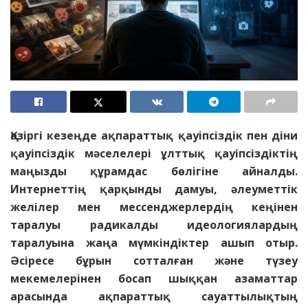
Қазіргі кезеңде ақпараттық қауіпсіздік пен діни
қауіпсіздік мәселелері ұлттық қауіпсіздіктің
маңызды құрамдас бөлігіне айналды.
Интернеттің қарқынды дамуы, әлеуметтік
желілер мен мессенджерлердің кеңінен
таралуы радикалды идеологиялардың
таралуына жаңа мүмкіндіктер ашып отыр.
Әсіресе бұрын сотталған және түзеу
мекемелерінен босап шыққан азаматтар
арасында ақпараттық сауаттылықтың