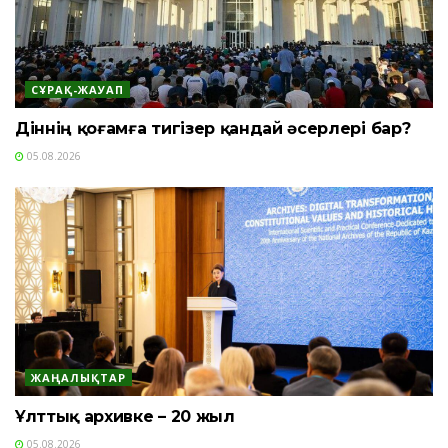
СҰРАҚ-ЖАУАП
Діннің қоғамға тигізер қандай әсерлері бар?
05.08.2026
ЖАҢАЛЫҚТАР
Ұлттық архивке – 20 жыл
05.08.2026