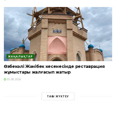
ЖАҢАЛЫҚТАР
Өзбекәлі Жәнібек кесенесінде реставрация
жұмыстары жалғасып жатыр
05.08.2026
ТАҒЫ ЖҮКТЕУ