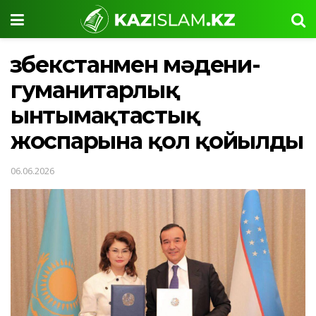
Өзбекстанмен мәдени-
гуманитарлық
ынтымақтастық
жоспарына қол қойылды
06.06.2026