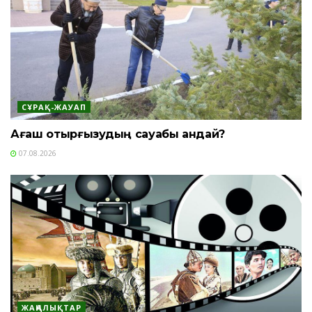
СҰРАҚ-ЖАУАП
Ағаш отырғызудың сауабы қандай?
07.08.2026
ЖАҢАЛЫҚТАР