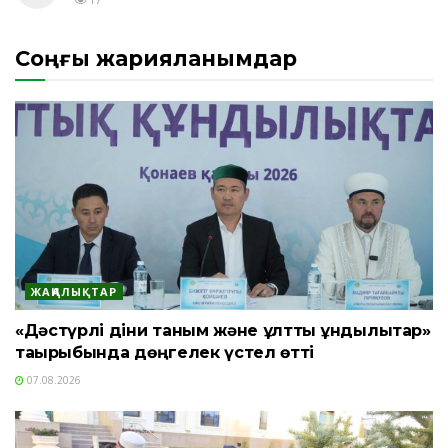
Соңғы жарияланымдар
ЖАҢАЛЫҚТАР
«Дәстүрлі діни таным және ұлттық құндылықтар»
тақырыбында дөңгелек үстел өтті
07.08.2026