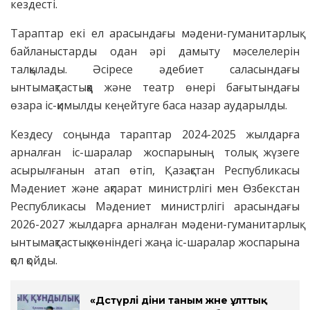
кездесті.
Тараптар екі ел арасындағы мәдени-гуманитарлық
байланыстарды одан әрі дамыту мәселелерін
талқылады. Әсіресе әдебиет саласындағы
ынтымақтастыққа және театр өнері бағытындағы
өзара іс-қимылды кеңейтуге баса назар аударылды.
Кездесу соңында тараптар 2024-2025 жылдарға
арналған іс-шаралар жоспарының толық жүзеге
асырылғанын атап өтіп, Қазақстан Республикасы
Мәдениет және ақпарат министрлігі мен Өзбекстан
Республикасы Мәдениет министрлігі арасындағы
2026-2027 жылдарға арналған мәдени-гуманитарлық
ынтымақтастық жөніндегі жаңа іс-шаралар жоспарына
қол қойды.
«Дәстүрлі діни таным және ұлттық