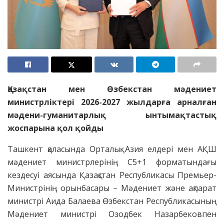
Қазақстан мен Өзбекстан мәдениет
министрліктері 2026-2027 жылдарға арналған
мәдени-гуманитарлық ынтымақтастық
жоспарына қол қойды
Ташкент қаласында Орталық Азия елдері мен АҚШ
мәдениет министрлерінің C5+1 форматындағы
кездесуі аясында Қазақстан Республикасы Премьер-
Министрінің орынбасары – Мәдениет және ақпарат
министрі Аида Балаева Өзбекстан Республикасының
Мәдениет министрі Озодбек Назарбековпен