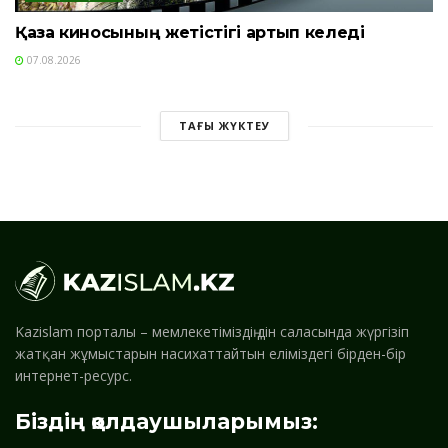
Қазақ киносының жетістігі артып келеді
07.08.2026
ТАҒЫ ЖҮКТЕУ
Kazislam порталы – мемлекетіміздің дін саласында жүргізіп
жатқан жұмыстарын насихаттайтын еліміздегі бірден-бір
интернет-ресурс.
Біздің қолдаушыларымыз: