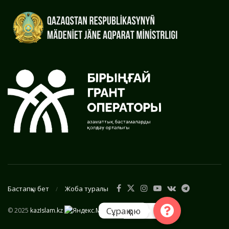
Бастапқы бет
Жоба туралы
Сұрақ қою
© 2025
kazIslam.kz