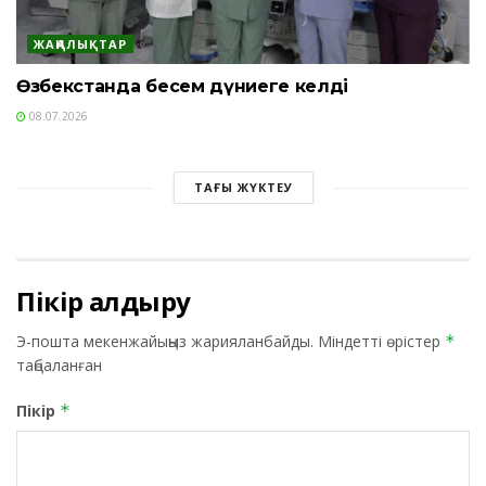
ЖАҢАЛЫҚТАР
Өзбекстанда бесем дүниеге келді
08.07.2026
ТАҒЫ ЖҮКТЕУ
Пікір қалдыру
Э-пошта мекенжайыңыз жарияланбайды.
Міндетті өрістер
*
таңбаланған
Пікір
*