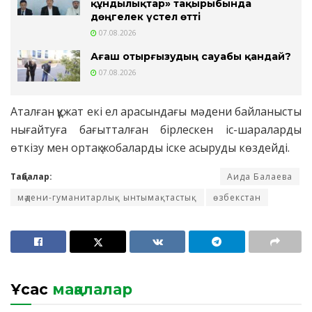
құндылықтар» тақырыбында
дөңгелек үстел өтті
07.08.2026
Ағаш отырғызудың сауабы қандай?
07.08.2026
Аталған құжат екі ел арасындағы мәдени байланысты
нығайтуға бағытталған бірлескен іс-шараларды
өткізу мен ортақ жобаларды іске асыруды көздейді.
Таңбалар:
Аида Балаева
мәдени-гуманитарлық ынтымақтастық
өзбекстан
Ұқсас
мақалалар