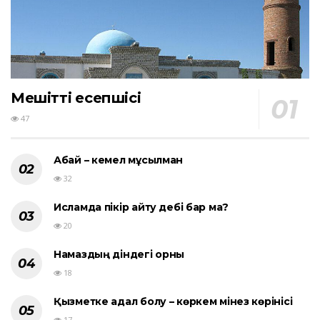
Мешіттің есепшісі
47
Абай – кемел мұсылман
32
Исламда пікір айту әдебі бар ма?
20
Намаздың діндегі орны
18
Қызметке адал болу – көркем мінез көрінісі
17