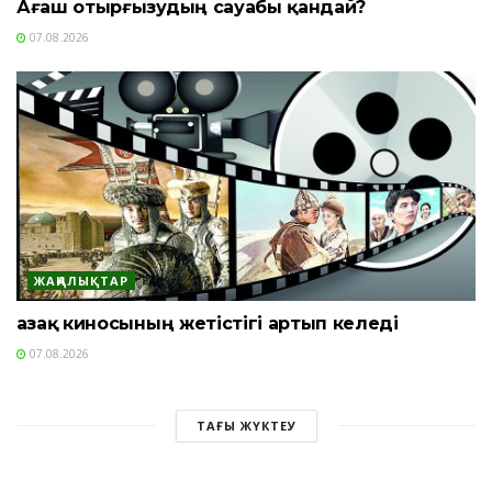
Ағаш отырғызудың сауабы қандай?
07.08.2026
ЖАҢАЛЫҚТАР
Қазақ киносының жетістігі артып келеді
07.08.2026
ТАҒЫ ЖҮКТЕУ