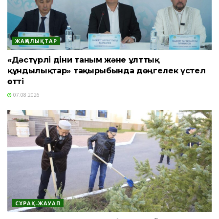
ЖАҢАЛЫҚТАР
«Дәстүрлі діни таным және ұлттық
құндылықтар» тақырыбында дөңгелек үстел
өтті
07.08.2026
СҰРАҚ-ЖАУАП