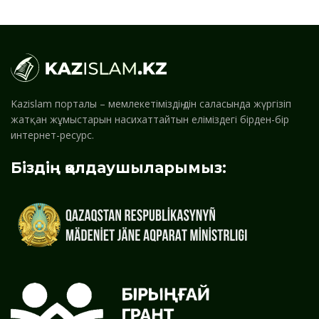
Kazislam порталы – мемлекетіміздің дін саласында жүргізіп
жатқан жұмыстарын насихаттайтын еліміздегі бірден-бір
интернет-ресурс.
Біздің қолдаушыларымыз: