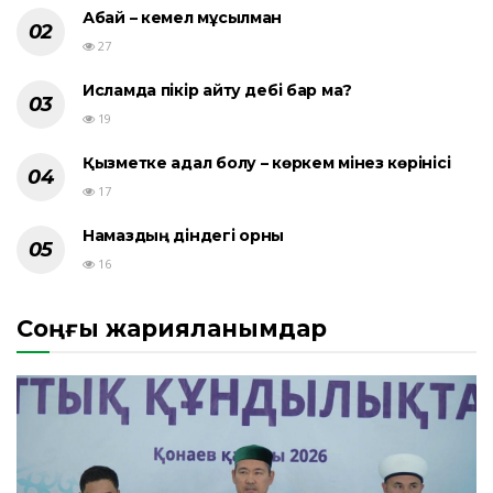
Абай – кемел мұсылман
27
Исламда пікір айту әдебі бар ма?
19
Қызметке адал болу – көркем мінез көрінісі
17
Намаздың діндегі орны
16
Соңғы жарияланымдар