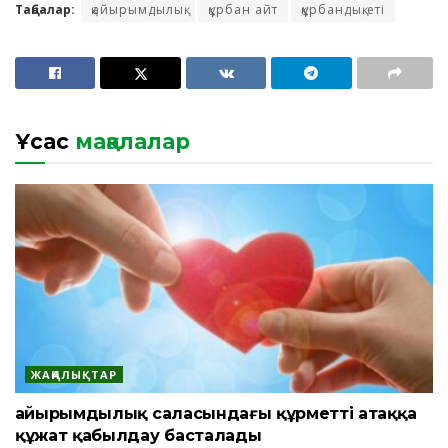
Таңбалар:
қайырымдылық
құрбан айт
құрбандық еті
Ұқсас
мақалалар
ЖАҢАЛЫҚТАР
Қайырымдылық саласындағы құрметті атаққа
құжат қабылдау басталады