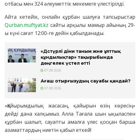
отбасы мен 324 әлеуметтік мекемеге үлестірілді.
Айта кетейік, онлайн құрбан шалуға тапсырыстар
Qurban.muftyat.kz
сайты арқылы мамыр айының 29-
ы күні сағат 12:00-ге дейін қабылданады.
«Дәстүрлі діни таным және ұлттық
құндылықтар» тақырыбында
дөңгелек үстел өтті
07.08.2026
Ағаш отырғызудың сауабы қандай?
07.08.2026
«Қайырымдылық жасасаң, қайырын өзің көресің»
дейді дана халқымыз. Алла Тағала шын ықыласпен
құрбан шалып, сауапты амалға үлес қосқан барша
азаматтардың ниетін қабыл еткей!