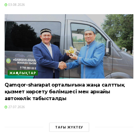
03.08.2026
ЖАҢАЛЫҚТАР
Qamqor-sharapat орталығына жаңа салттық
қызмет көрсету бөлімшесі мен арнайы
автокөлік табысталды
27.07.2026
ТАҒЫ ЖҮКТЕУ