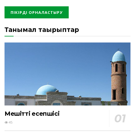
Танымал тақырыптар
Мешіттің есепшісі
45