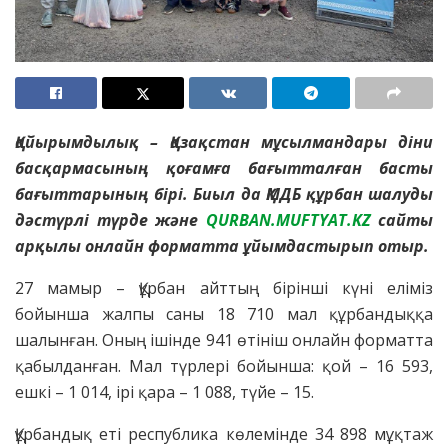
Қайырымдылық – Қазақстан мұсылмандары діни
басқармасының қоғамға бағытталған басты
бағыттарының бірі. Биыл да ҚМДБ құрбан шалуды
дәстүрлі түрде және
QURBAN.MUFTYAT.KZ
сайты
арқылы онлайн форматта ұйымдастырып отыр.
27 мамыр – Құрбан айттың бірінші күні еліміз
бойынша жалпы саны 18 710 мал құрбандыққа
шалынған. Оның ішінде 941 өтініш онлайн форматта
қабылданған. Мал түрлері бойынша: қой – 16 593,
ешкі – 1 014, ірі қара – 1 088, түйе – 15.
Құрбандық еті республика көлемінде 34 898 мұқтаж