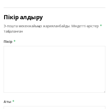
Пікір қалдыру
Э-пошта мекенжайыңыз жарияланбайды.
Міндетті өрістер
*
таңбаланған
Пікір
*
Аты
*