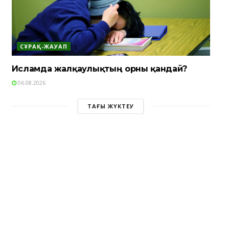
СҰРАҚ-ЖАУАП
Исламда жалқаулықтың орны қандай?
06.08.2026
ТАҒЫ ЖҮКТЕУ