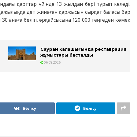
ндағы қарттар үйінде 13 жылдан бері тұрып келеді.
қажылыққа деп жинаған қаржысын сырқат баласы бар
ні 30 анаға бөліп, әрқайсысына 120 000 теңгеден көмек
Сауран қалашығында реставрация
жұмыстары басталды
06.08.2026
Бөлісу
Бөлісу