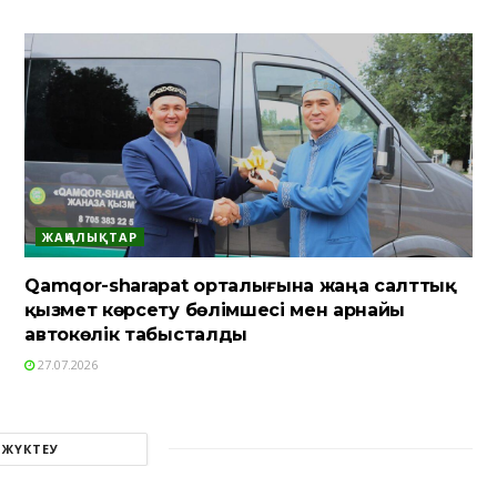
ЖАҢАЛЫҚТАР
Qamqor-sharapat орталығына жаңа салттық
қызмет көрсету бөлімшесі мен арнайы
автокөлік табысталды
27.07.2026
 ЖҮКТЕУ