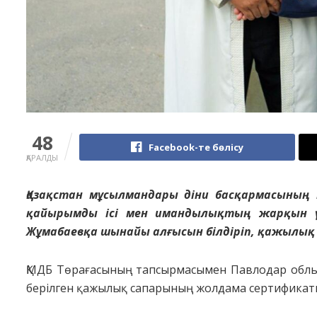
48
Facebook-те бөлісу
ҚАРАЛДЫ
Қазақстан мұсылмандары діни басқармасының
қайырымды ісі мен имандылықтың жарқын үл
Жұмабаевқа шынайы алғысын білдіріп, қажылы
ҚМДБ Төрағасының тапсырмасымен Павлодар облы
берілген қажылық сапарының жолдама сертификаты