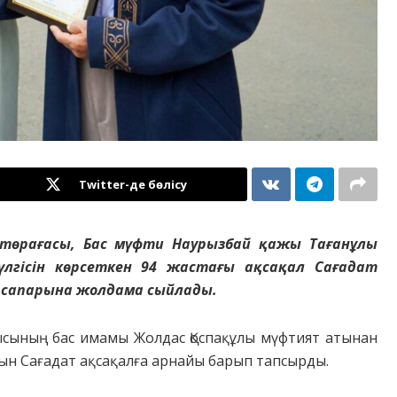
Twitter-де бөлісу
 төрағасы, Бас мүфти Наурызбай қажы Тағанұлы
гісін көрсеткен 94 жастағы ақсақал Сағадат
қ сапарына жолдама сыйлады.
сының бас имамы Жолдас Қоспақұлы мүфтият атынан
н Сағадат ақсақалға арнайы барып тапсырды.