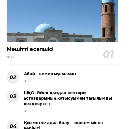
Мешіттің есепшісі
43
Абай – кемел мұсылман
19
ШҚО: Әйел-қыздар секторы
ұстаздарының қатысуымен тағылымды
кездесу өтті
18
Қызметке адал болу – көркем мінез
көрінісі