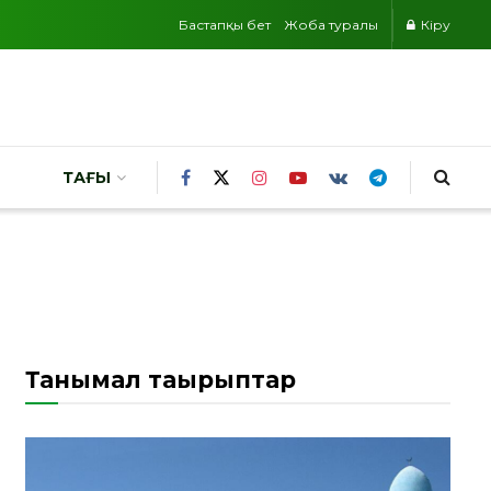
Бастапқы бет
Жоба туралы
Кіру
ТАҒЫ
Танымал тақырыптар