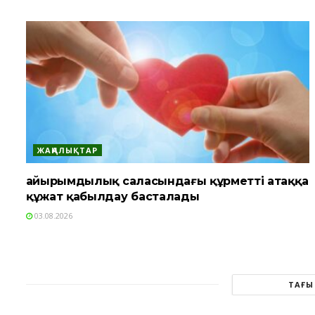
ЖАҢАЛЫҚТАР
Қайырымдылық саласындағы құрметті атаққа
құжат қабылдау басталады
03.08.2026
ТАҒЫ