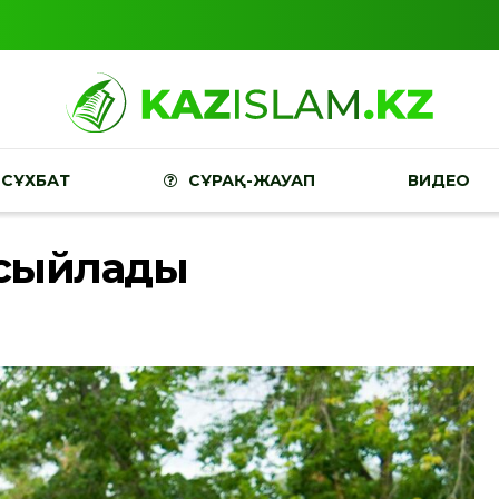
СҰХБАТ
СҰРАҚ-ЖАУАП
ВИДЕО
 сыйлады