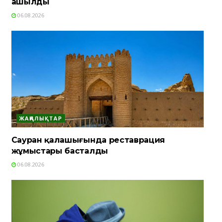
ашылды
06.08.2026
ЖАҢАЛЫҚТАР
Сауран қалашығында реставрация
жұмыстары басталды
06.08.2026