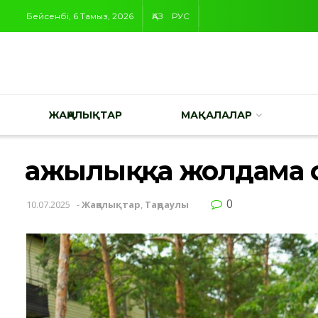
Бейсенбі, 6 Тамыз, 2026
ҚАЗ
РУС
ЖАҢАЛЫҚТАР
МАҚАЛАЛАР
Қажылыққа жолдама
0
10.07.2025
-
Жаңалықтар
,
Таңдаулы