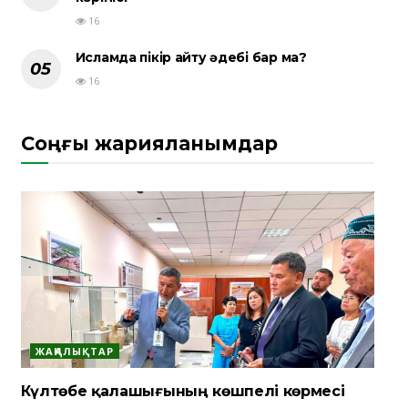
16
Исламда пікір айту әдебі бар ма?
16
Соңғы жарияланымдар
ЖАҢАЛЫҚТАР
Күлтөбе қалашығының көшпелі көрмесі