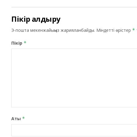
Пікір қалдыру
Э-пошта мекенжайыңыз жарияланбайды.
Міндетті өрістер
*
Пікір
*
Аты
*