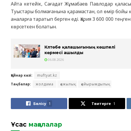
Айта кетейік, Сағадат Жұмабаев Павлодар қаласы
Туыстары болмағанына қарамастан, ол өмір бойы 
аналарға таратып берген еді. Қария 3 600 000 теңге
көрсеткен болатын.
Күлтөбе қалашығының көшпелі
көрмесі ашылды
06.08.2026
Қайнар көзі:
muftyat.kz
Таңбалар:
жолдама
қажылық
қайырымдылық
Бөлісу
1
Твитерге
1
Ұқсас
мақалалар