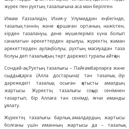
жүрек пен рухтың тазалығына аса мән берілген.
Имам Ғаззалидің Ихия-у Улумиддин еңбегінде,
тазалық тәннің және қоршаған ортаның нәжістен,
кірден тазалануы, дене мүшелеріміз күнә болып
саналатын әрекеттерден арылуы, жүректің жаман
әрекеттерден аулақ болуы, рухтың масиуадан таза
болуы деп тазалықтың төрт дәрежесі туралы айтқан.
Сондай-ақ, Рухтың тазалығы – Пайғамбарларға және
сыддықтарға (Алла достарына) тән тазалық. Әр
дәрежедегі тазалық, осыған қатысты амалдың
жартысы. Жүректің тазалығы соқыр сенімнен
тазартып, бір Аллаға тән сенімді, яғни иманды
ұялату.
Жүректің тазалығы барлық амалдардың жартысы
болғаны үшін иманның жартысы да – тазалық.