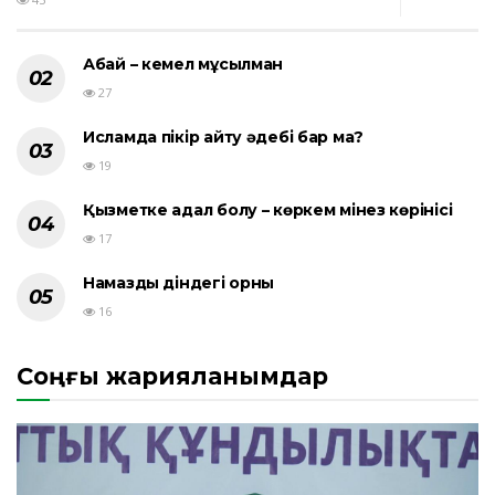
Абай – кемел мұсылман
27
Исламда пікір айту әдебі бар ма?
19
Қызметке адал болу – көркем мінез көрінісі
17
Намаздың діндегі орны
16
Соңғы жарияланымдар