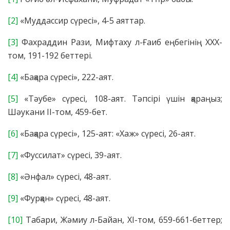
[2]
«Муддассир сүресі», 4-5 аяттар.
[3]
Фахраддин Рази, Мифтаху л-Ғаиб еңбегінің XXX-
том, 191-192 беттері.
[4]
«Бақара сүресі», 222-аят.
[5]
«Тәубе» сүресі, 108-аят. Тәпсірі үшін қараңыз;
Шәукани ІІ-том, 459-бет.
[6]
«Бақара сүресі», 125-аят: «Хаж» сүресі, 26-аят.
[7]
«Фуссилат» сүресі, 39-аят.
[8]
«Әнфал» сүресі, 48-аят.
[9]
«Фурқан» сүресі, 48-аят.
[10]
Табари, Жәмиу л-Байан, XI-том, 659-661-беттер;