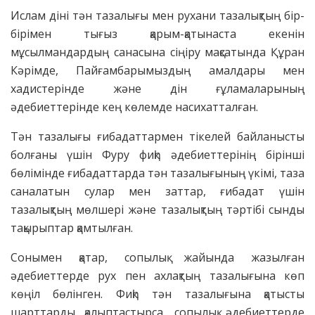
Ислам діні тән тазалығы мен рухани тазалықтың бір-
бірімен тығыз қарым-қатынаста екенін
мұсылмандардың санасына сіңіру мақсатында Құран
Кәрімде, Пайғамбарымыздың амалдары мен
хадистерінде және дін ғұламаларының
әдебиеттерінде кең көлемде насихатталған.
Тән тазалығы ғибадаттармен тікелей байланысты
болғаны үшін Фуру фиқһ әдебиеттерінің бірінші
бөлімінде ғибадаттарда тән тазалығының үкімі, таза
саналатын сулар мен заттар, ғибадат үшін
тазалықтың мөлшері және тазалықтың тәртібі сынды
тақырыптар қамтылған.
Сонымен қатар, сопылық жайында жазылған
әдебиеттерде рух пен ахлақтың тазалығына көп
көңіл бөлінген. Фиқһ тән тазалығына қатысты
шарттарды қалыптастырса, сопылық әдебиеттерде