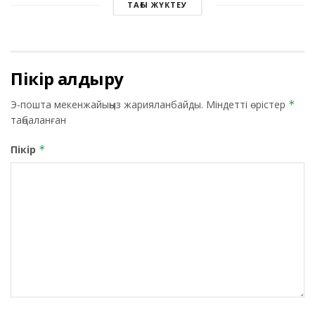
ТАҒЫ ЖҮКТЕУ
Пікір қалдыру
Э-пошта мекенжайыңыз жарияланбайды.
Міндетті өрістер
*
таңбаланған
Пікір
*