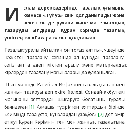
И
слам дереккөздерінде тазалық ұғымына
көбінесе «Туһур» сөзін қолданылады және
зекет сөзі де рухани және материалдық
тазаруды білдіреді. Құран Кәрімде тазалық
үшін ең көп «Тахарат» сөзін қолданған.
Тазалық туралы айтылған он тоғыз аяттың үшеуінде
нәжістен тазалану, сегізінде ал күнәдан тазалану,
сегіз аятта әдептіліктен арылу және материалдық
кірлерден тазалану мағыналарында қолданылған.
Шын мәнінде Рағиб әл-Исфахани тазалықты тән мен
жанның тазаруы деп екіге бөледі. Сондай-ақ, бұл екі
мағынаны аяттардан шығаруға болатыны туралы
баяндаған.
[1]
Алғашқы түсірілген аяттардың бірінде
«Киіміңді таза ұста, күнәлардан ұзақ бол»
[2]
деп әмір
етілуі Құран Кәрімнің тән мен жанның тазалығына