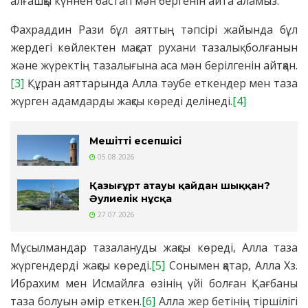
алғашқы күннен бастап мән бергенін айта аламыз.
Фахраддин Рази бұл аяттың тәпсірі жайында бұл
жердегі көйлектен мақсат рухани тазалық болғанын
және жүректің тазалығына аса мән берілгенін айтқан.
[3]
Құран аяттарында Алла тәубе еткендер мен таза
жүрген адамдарды жақсы көреді делінеді.
[4]
Мешіттің есепшісі
05.08.2026
Қазығұрт атауы қайдан шыққан?
Әулиелік нұсқа
27.07.2026
Мұсылмандар тазалануды жақсы көреді, Алла таза
жүргендерді жақсы көреді.
[5]
Сонымен қатар, Алла Хз.
Ибрахим мен Исмайлға өзінің үйі болған Қағбаны
таза болуын әмір еткен.
[6]
Алла жер бетінің тіршілігі