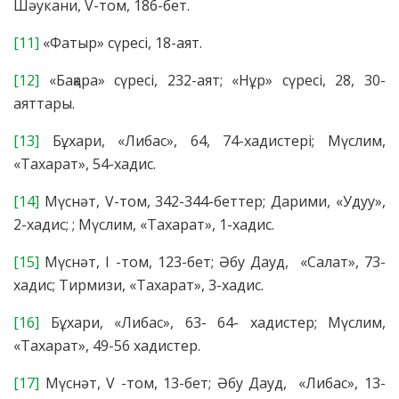
Шәукани, V-том, 186-бет.
[11]
«Фатыр» сүресі, 18-аят.
[12]
«Бақара» сүресі, 232-аят; «Нұр» сүресі, 28, 30-
аяттары.
[13]
Бұхари, «Либас», 64, 74-хадистері; Мүслим,
«Тахарат», 54-хадис.
[14]
Мүснәт, V-том, 342-344-беттер; Дарими, «Удуу»,
2-хадис; ; Мүслим, «Тахарат», 1-хадис.
[15]
Мүснәт, I -том, 123-бет; Әбу Дауд, «Салат», 73-
хадис; Тирмизи, «Тахарат», 3-хадис.
[16]
Бұхари, «Либас», 63- 64- хадистер; Мүслим,
«Тахарат», 49-56 хадистер.
[17]
Мүснәт, V -том, 13-бет; Әбу Дауд, «Либас», 13-