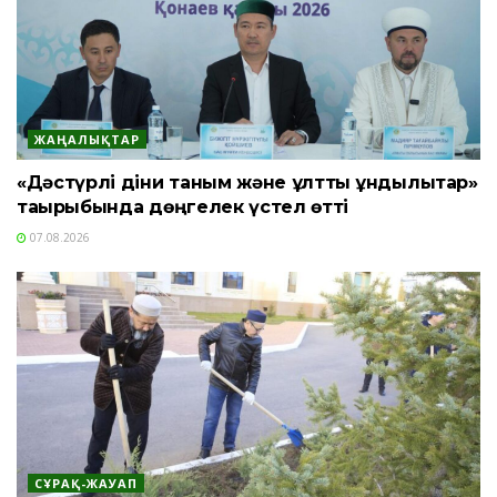
ЖАҢАЛЫҚТАР
«Дәстүрлі діни таным және ұлттық құндылықтар»
тақырыбында дөңгелек үстел өтті
07.08.2026
СҰРАҚ-ЖАУАП