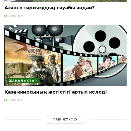
Ағаш отырғызудың сауабы қандай?
07.08.2026
ЖАҢАЛЫҚТАР
Қазақ киносының жетістігі артып келеді
07.08.2026
ТАҒЫ ЖҮКТЕУ