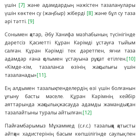
үшін
[7]
және адамдардың нәжістен тазаланулары
үшін көктен су (жаңбыр) жіберді
[8]
және бұл су таза
әрі тәтті.
[9]
Сонымен қатар, Әбу Ханифа мәзһабының түсінігінде
дәретсіз Қасиетті Құран Кәрімді ұстауға тыйым
салған. Құран Кәрімді тек дәретпен, яғни таза
адамдар ғана қолымен ұстауына рұқсат етілген.
[10]
«Кімде-кім, тазаланса өзінің жақсылығы үшін
тазаланады»
[11]
.
Ең алдымен тазалық пенделердің өзі үшін болғанын
ұғыну басты мәселе. Құран Кәрімнің кейбір
аяттарында жақсылық жасауда адамды жамандықтан
тазалайтыны туралы айтылған.
[12]
Пайғамбарымыз Мұхаммед (с.ғ.с.) тазалыққа қатысты
айтқан хадистерінің басым көпшілігінде саулық пен