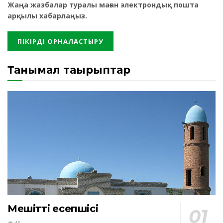
Жаңа жазбалар туралы маған электрондық пошта
арқылы хабарлаңыз.
Танымал тақырыптар
Мешіттің есепшісі
45