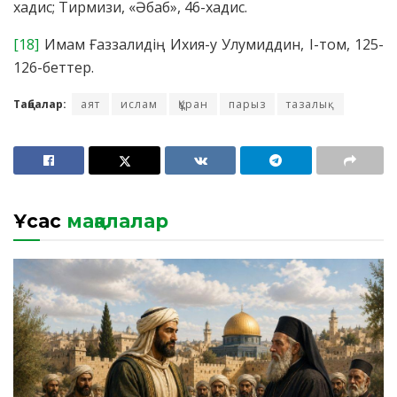
хадис; Тирмизи, «Әбаб», 46-хадис.
[18]
Имам Ғаззалидің Ихия-у Улумиддин, І-том, 125-
126-беттер.
Таңбалар:
аят
ислам
Құран
парыз
тазалық
Ұқсас
мақалалар