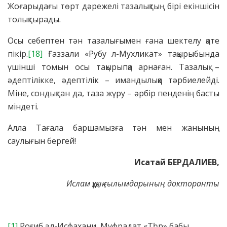
Жоғарыдағы төрт дәрежелі тазалықтың бірі екіншісін
толықтырады.
Осы себептен тән тазалығымен ғана шектелу қате
пікір.
[18]
Ғаззали «Рубу л-Мухликат» тақырыбында
үшінші томын осы тақырыпқа арнаған. Тазалық –
әдептілікке, әдептілік – имандылыққа тәрбиелейді.
Міне, сондықтан да, таза жүру – әрбір пенденің басты
міндеті.
Алла Тағала баршамызға тән мен жанының
саулығын бергей!
Исатай БЕРДАЛИЕВ,
Ислам құқық ғылымдарының докторанты
[1]
Роғиб әл-Исфахани, Муфрадат «Тһр» бабы.