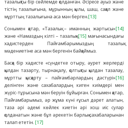
тазалықты бір сөйлемде қолданған. Әсіресе ауыз және
тістің тазалығына, мұрынның қылы, шаш, сақал және
мұрттың тазалығына аса мән берген.
[13]
Сонымен қатар, «Тазалық – иманның жартысы»
[14]
және «Намаздың кілті – тазалық»
[15]
мағынасындағы
хадистерден Пайғамбарымыздың тазалық
мәдениетіне аса мән бергенін байқаймыз.
Басқа бір хадисте «сүндетке отыру, әурет жерлерді
қылдан тазарту, тырнақ алу, қолтықты қылдан тазалау,
мұртты қысқарту – пайғамбарлардың дәстүрі»
[16]
делінген және сахабалардың киген киімдері мен
жүріс-тұрысына мән беруін бұйырған. Сонымен қатар,
Пайғамбарымыз, әр жұма күні ғұсыл дәрет алатын,
таза әрі әдемі көйлек киетін әрі хош иіс сулар
қолданатын және бұл әрекетін барлық сахабаларынан
талап ететін.
[17]