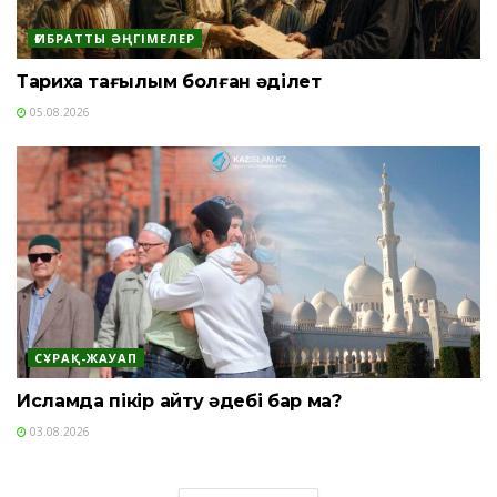
ҒИБРАТТЫ ӘҢГІМЕЛЕР
Тарихқа тағылым болған әділет
05.08.2026
СҰРАҚ-ЖАУАП
Исламда пікір айту әдебі бар ма?
03.08.2026