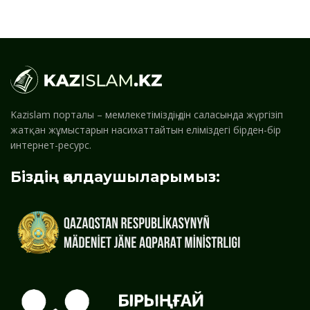
Kazislam порталы – мемлекетіміздің дін саласында жүргізіп
жатқан жұмыстарын насихаттайтын еліміздегі бірден-бір
интернет-ресурс.
Біздің қолдаушыларымыз: