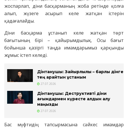
жоспарлап, діни басқарманың жоба ретінде қолға
алып, жүзеге асырып келе жатқан істерін
қадағалайды.
Діни басқарма ұстанып келе жатқан төрт
бағытының бірі – қайырымдылық. Осы бағыт
бойынша қазіргі таңда имамдарымыз қарқынды
жұмыс істеп келеді.
Дінтанушы: Зайырлылық – барлық дінге
тең қарайтын ұстаным
27.07.2026
Дінтанушы: Деструктивті діни
ағымдармен күресте алдын алу
маңызды
27.07.2026
Бас мүфтидің тапсырмасына сәйкес имамдар