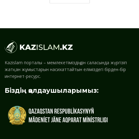
Kazislam порталы – мемлекетіміздің дін саласында жүргізіп
жатқан жұмыстарын насихаттайтын еліміздегі бірден-бір
интернет-ресурс.
Біздің қолдаушыларымыз: