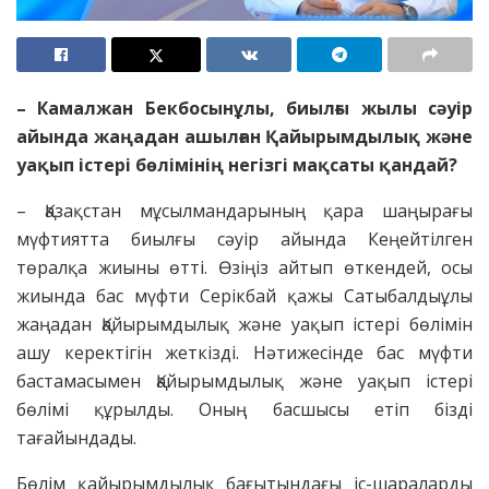
– Камалжан Бекбосынұлы, биылғы жылы сәуір
айында жаңадан ашылған Қайырымдылық және
уақып істері бөлімінің негізгі мақсаты қандай?
– Қазақстан мұсылмандарының қара шаңырағы
мүфтиятта биылғы сәуір айында Кеңейтілген
төралқа жиыны өтті. Өзіңіз айтып өткендей, осы
жиында бас мүфти Серікбай қажы Сатыбалдыұлы
жаңадан Қайырымдылық және уақып істері бөлімін
ашу керектігін жеткізді. Нәтижесінде бас мүфти
бастамасымен Қайырымдылық және уақып істері
бөлімі құрылды. Оның басшысы етіп бізді
тағайындады.
Бөлім қайырымдылық бағытындағы іс-шараларды