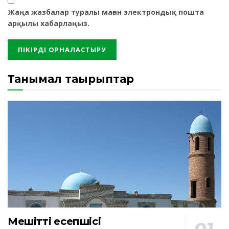
Жаңа жазбалар туралы маған электрондық пошта
арқылы хабарлаңыз.
Танымал тақырыптар
Мешіттің есепшісі