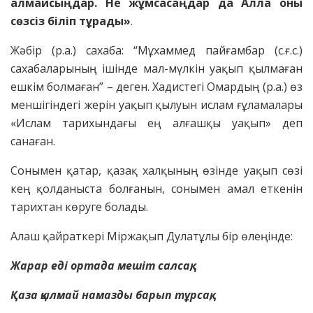
алмайсыңдар. Не жұмсасаңдар да Алла оны
сөзсіз біліп тұрады»
.
Жәбір (р.а.) сахаба: “Мұхаммед пайғамбар (с.ғ.с.)
сахабаларының ішінде мал-мүлкін уақып қылмаған
ешкім болмаған” – деген. Хадистегі Омардың (р.а.) өз
меншігіндегі жерін уақып қылуын ислам ғұламалары
«Ислам тарихындағы ең алғашқы уақып» деп
санаған.
Сонымен қатар, қазақ халқының өзінде уақып сөзі
кең қолданыста болғанын, сонымен амал еткенін
тарихтан көруге болады.
Алаш қайраткері Міржақып Дулатұлы бір өлеңінде:
Жарар еді ортада мешіт салсақ,
Қаза қылмай намазды барып тұрсақ,