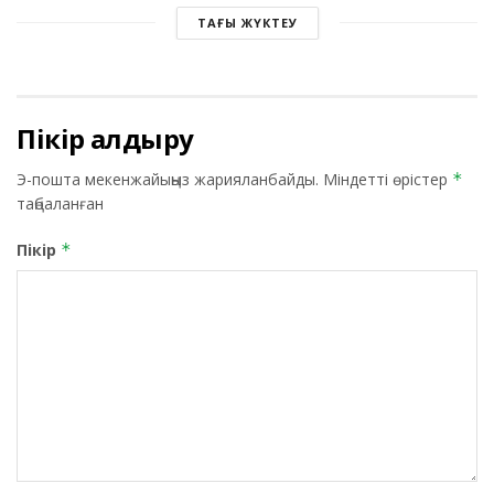
ТАҒЫ ЖҮКТЕУ
Пікір қалдыру
Э-пошта мекенжайыңыз жарияланбайды.
Міндетті өрістер
*
таңбаланған
Пікір
*