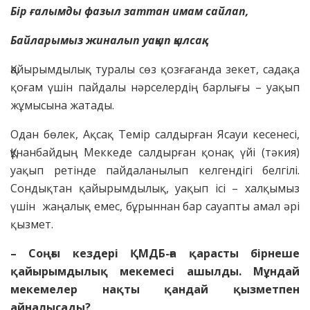
Бір ғалымды фазыл заттан имам сайлап,
Байларымыз жиналып уақып қылсақ.
Қайырымдылық туралы сөз қозғағанда зекет, садақа
қоғам үшін пайдалы нәрселердің барлығы – уақып
жұмысына жатады.
Одан бөлек, Ақсақ Темір салдырған Ясауи кесенесі,
Құнанбайдың Меккеде салдырған қонақ үйі (тәкия)
уақып ретінде пайдаланылып келгендігі белгілі.
Сондықтан қайырымдылық, уақып ісі – халқымыз
үшін жаңалық емес, бұрыннан бар сауапты амал әрі
қызмет.
– Соңғы кездері ҚМДБ-ға қарасты бірнеше
қайырымдылық мекемесі ашылды. Мұндай
мекемелер нақты қандай қызметпен
айналысады?