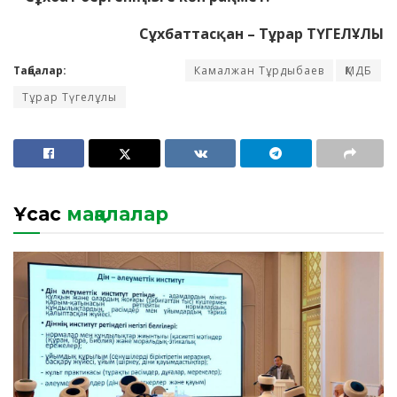
Сұхбаттасқан – Тұрар ТҮГЕЛҰЛЫ
Таңбалар:
Камалжан Тұрдыбаев
ҚМДБ
Тұрар Түгелұлы
Ұқсас
мақалалар