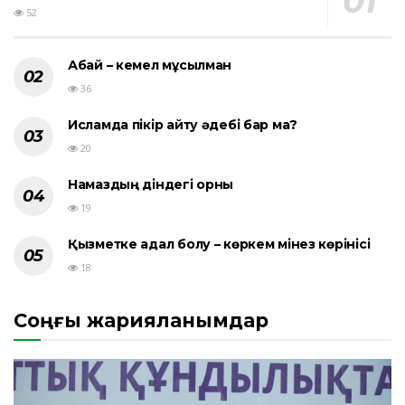
52
Абай – кемел мұсылман
36
Исламда пікір айту әдебі бар ма?
20
Намаздың діндегі орны
19
Қызметке адал болу – көркем мінез көрінісі
18
Соңғы жарияланымдар