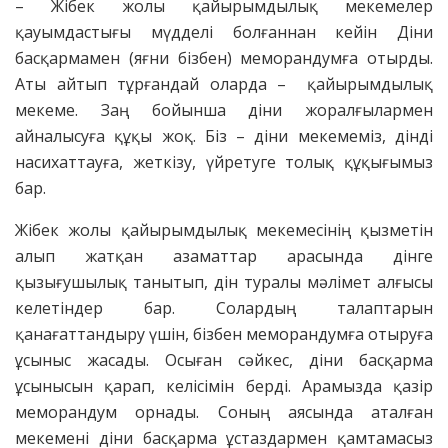
– Жібек жолы қайырымдылық мекемелер
қауымдастығы мүдделі болғаннан кейін Діни
басқармамен (яғни бізбен) меморандумға отырды.
Аты айтып тұрғандай оларда – қайырымдылық
мекеме. Заң бойынша діни жоралғылармен
айналысуға құқы жоқ. Біз – діни мекемеміз, дінді
насихаттауға, жеткізу, үйретуге толық құқығымыз
бар.
Жібек жолы қайырымдылық мекемесінің қызметін
алып жатқан азаматтар арасында дінге
қызығушылық танытып, дін туралы мәлімет алғысы
келетіндер бар. Солардың талаптарын
қанағаттандыру үшін, бізбен меморандумға отыруға
ұсыныс жасады. Осыған сәйкес, діни басқарма
ұсынысын қарап, келісімін берді. Арамызда қазір
меморандум орнады. Соның аясында аталған
мекемені діни басқарма ұстаздармен қамтамасыз