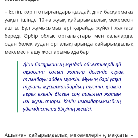
– Естіп, көріп отырғандарыңыздай, діни басқарма аз
уақыт ішінде 10-ға жуық қайырымдылық мекемесін
ашты. Бұл жұмысымыз әрі қарайда жүйелі жалғаса
береді. Әрбір облыс орталықтары мен қалаларда,
одан бөлек аудан орталықтарында қайырымдылық
мекемесін ашу жоспарымызда бар.
Діни басқарманың мұндай обьектілерді қай
ақшасына салып жатыр дегенде сұрақ
туындауы әбден мүмкін. Мұның бәрі уақып
туралы мұсылмандардың түсініп, қоғамға
керек екенін білген соң ашылып жатқан
игі жұмыстары. Кейін имамдарымыздың
ұйымдастыра білуінің жемісі.
Ашылған қайырымдылық мекемелерінің мақсаты –