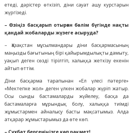
етеді, дәрістер өткізіп, діни сауат ашу курстарын
жүргізеді.
– Өзіңіз басқарып отырған бөлім бүгінде нақты
қандай жобаларды жүзеге асыруда?
– Қазақстан мұсылмандары діни басқармасының
маңызды бағытының бірі қайырымдылықты дамыту,
уақып деген сөзді тірілтіп, халыққа жеткізу екенін
айтып өттім.
Діни басқарма тарапынан «Ел үлесі пәтерге»
«Мектепке жол» деген үлкен жобалар жүріп жатыр.
Осы сынды бастамаларды жүйелеу, басқа да
бастамаларға мұрындық болу, халыққа тиімді
жұмыстармен айналысу басты мақсатымыз. Алда
атқарар жұмыстарымыз да өте көп.
– Сұхбат бергеніңізге көп рақмет!