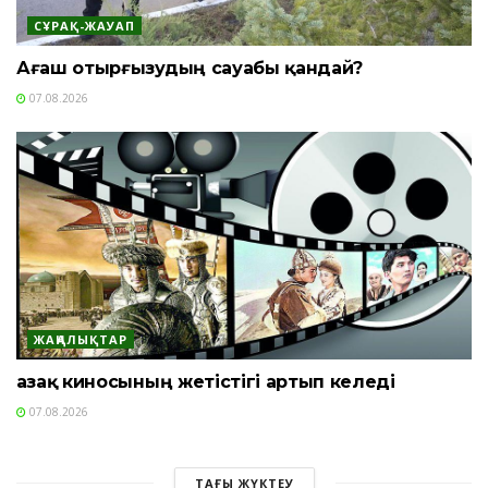
СҰРАҚ-ЖАУАП
Ағаш отырғызудың сауабы қандай?
07.08.2026
ЖАҢАЛЫҚТАР
Қазақ киносының жетістігі артып келеді
07.08.2026
ТАҒЫ ЖҮКТЕУ