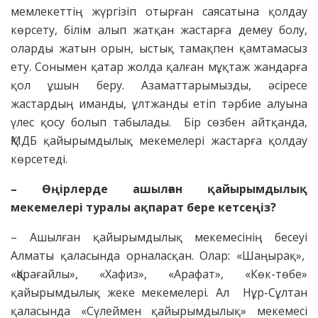
мемлекеттің жүргізіп отырған саясатына қолдау
көрсету, білім алып жатқан жастарға демеу болу,
оларды жатын орын, ыстық тамақпен қамтамасыз
ету. Сонымен қатар жолда қалған мұқтаж жандарға
қол ұшын беру. Азаматтарымызды, әсіресе
жастардың иманды, ұлтжанды етіп тәрбие алуына
үлес қосу болып табылады. Бір сөзбен айтқанда,
ҚМДБ қайырымдылық мекемелері жастарға қолдау
көрсетеді.
– Өңірлерде ашылған қайырымдылық
мекемелері туралы ақпарат бере кетсеңіз?
– Ашылған қайырымдылық мекемесінің бесеуі
Алматы қаласында орналасқан. Олар: «Шаңырақ»,
«Қарағайлы», «Хафиз», «Арафат», «Көк-төбе»
қайырымдылық жеке мекемелері. Ал Нұр-Сұлтан
қаласында «Сүлеймен қайырымдылық» мекемесі