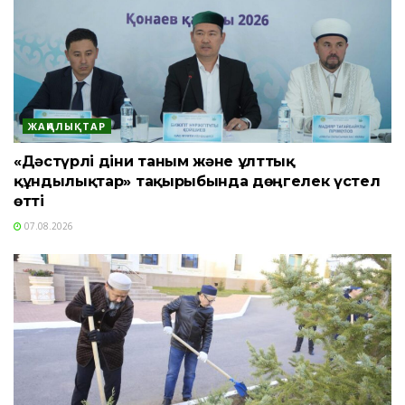
ЖАҢАЛЫҚТАР
«Дәстүрлі діни таным және ұлттық
құндылықтар» тақырыбында дөңгелек үстел
өтті
07.08.2026