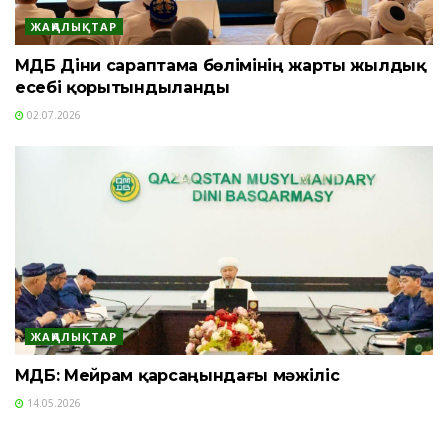
ЖАҢАЛЫҚТАР
ҚМДБ Діни сараптама бөлімінің жарты жылдық
есебі қорытындыланды
02.07.2026
ЖАҢАЛЫҚТАР
ҚМДБ: Мейрам қарсаңындағы мәжіліс
14.05.2026