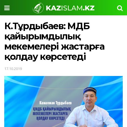
К.Тұрдыбаев: ҚМДБ
қайырымдылық
мекемелері жастарға
қолдау көрсетеді
17.10.2019