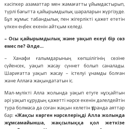
кәсіпкер азаматтар мен жамағатты ұйымдастырып,
түрлі бағытта қайырымдылық шараларын жүргізуде.
Бұл жұмыс табандылық пен жігерлікті қажет ететін
үлкен еңбек екенін айтқым келеді.
– Осы қайырымдылық және уақып екеуі бір сөз
емес пе? Әлде…
– Ханафи ғалымдарының көпшілігінің сөзіне
сүйенсек, уақып жасау сүннет болып саналады.
Шариғатта уақып жасау – істелуі ұнамды болған
және Аллаға жақындататын іс.
Мал-мүлікті Алла жолында уақып етуге нұсқайтын
әрі уақып құрудың қажетті нәрсе екенін дәлелдейтін
тура болмаса да соған жақын келетін Құранда аяттар
бар:
«Жақсы көрген нәрселеріңді Алла жолында
жұмсамайынша, жақсылыққа қол жеткізе