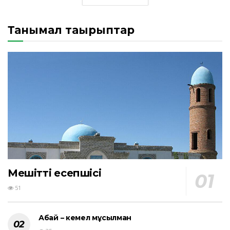
Танымал тақырыптар
Мешіттің есепшісі
51
Абай – кемел мұсылман