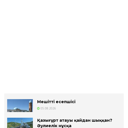
Мешіттің есепшісі
05.08.2026
Қазығұрт атауы қайдан шыққан?
Әулиелік нұсқа