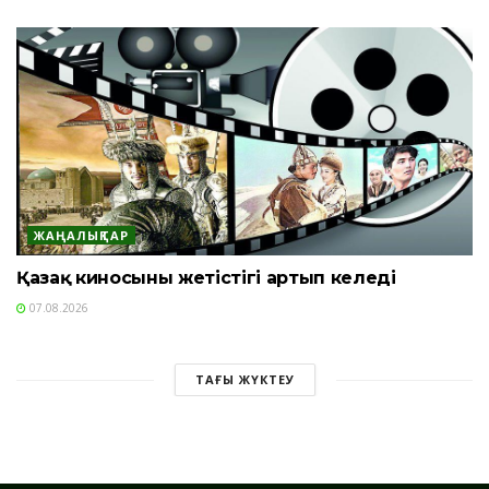
ЖАҢАЛЫҚТАР
Қазақ киносының жетістігі артып келеді
07.08.2026
ТАҒЫ ЖҮКТЕУ