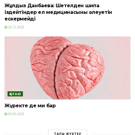
Жұлдыз Данбаева: Шетелден шипа
іздейтіндер ел медицинасының әлеуетін
ескермейді
25.11.2025
ҚОҒАМ
Жүректе де ми бар
05.05.2025
ТАҒЫ ЖҮКТЕУ