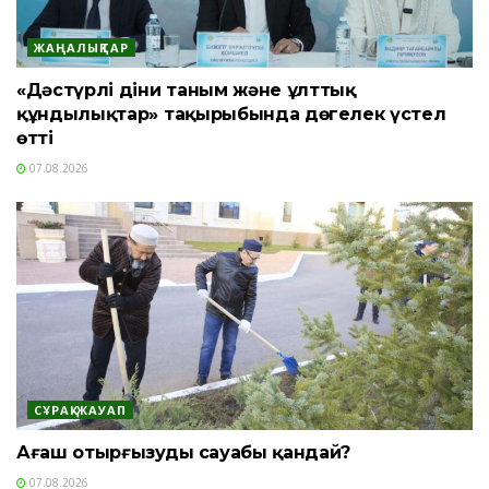
ЖАҢАЛЫҚТАР
«Дәстүрлі діни таным және ұлттық
құндылықтар» тақырыбында дөңгелек үстел
өтті
07.08.2026
СҰРАҚ-ЖАУАП
Ағаш отырғызудың сауабы қандай?
07.08.2026