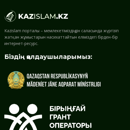
Kazislam порталы – мемлекетіміздің дін саласында жүргізіп
жатқан жұмыстарын насихаттайтын еліміздегі бірден-бір
интернет-ресурс.
Біздің қолдаушыларымыз: