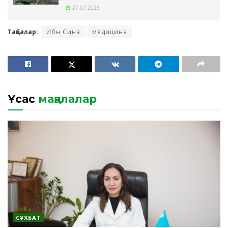
27.07.2026
Таңбалар:
Ибн Сина
медицина
Ұқсас
мақалалар
СҰХБАТ