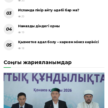
35
Исламда пікір айту әдебі бар ма?
20
Намаздың діндегі орны
19
Қызметке адал болу – көркем мінез көрінісі
18
Соңғы жарияланымдар