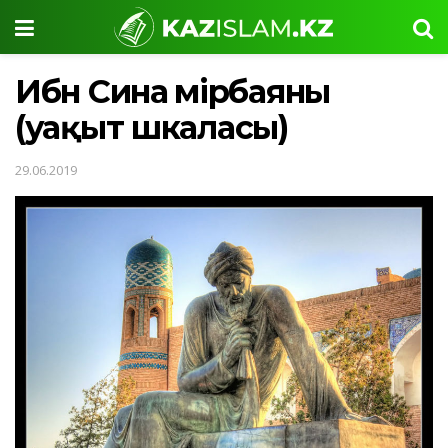
Ибн Сина өмірбаяны
(уақыт шкаласы)
29.06.2019