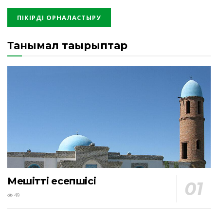
Танымал тақырыптар
Мешіттің есепшісі
49