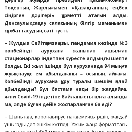
дәрігер жуырда Президент Қасым-Жомарт
Тоқаевтың Жарлығымен «Қазақстанның еңбек
сіңірген дәрігері» құрметті атағын алды.
Денсаулық сақтау саласының білгір маманымен
сұхбаттасудың сәті түсті.
– Жұлдыз Сейітқамзақызы, пандемия кезінде №3
көп­бейінді аурухана жанынан ашылған
стационарлар індетпен күресте алдыңғы шепте
болды. Екі жыл ішінде бұл ауруханада 94 мыңға
жуық науқас ем қабылдағаны – осының айғағы.
Көпбейінді аурухана құру туралы шешім қалай
қабылданды? Бұл бастама нақты бір жағдайға,
яғни Covid-19 індетіне байланысты қолға алынды
ма, әлде бұған дейін жоспарланған ба еді?
– Шынында, коронавирус пандемиясы өршіп, жағдай
ушығады деп ешкім күтпеді. Ұжым жаңа форматтағы