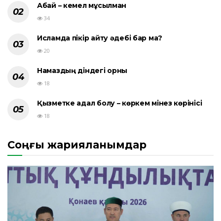
Абай – кемел мұсылман
34
Исламда пікір айту әдебі бар ма?
20
Намаздың діндегі орны
18
Қызметке адал болу – көркем мінез көрінісі
18
Соңғы жарияланымдар