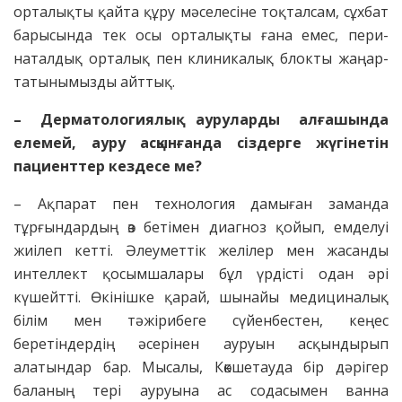
орталықты қайта құру мәселесіне тоқталсам, сұхбат
барысында тек осы орталықты ғана емес, пери­
наталдық орталық пен клини­ка­лық блокты жаңар­
татынымызды айттық.
– Дерматологиялық ауруларды алғашында
елемей, ауру асқынғанда сіздерге жүгінетін
пациенттер кездесе ме?
– Ақпарат пен технология дамыған заманда
тұрғындардың өз бетімен диагноз қойып, емделуі
жиілеп кетті. Әлеуметтік желілер мен жасанды
интеллект қосымшалары бұл үрдісті одан әрі
күшейтті. Өкінішке қарай, шынайы медициналық
білім мен тәжірибеге сүйенбестен, кеңес
беретіндердің әсерінен ауруын асқындырып
алатындар бар. Мысалы, Көкшетауда бір дәрігер
баланың тері ауруына ас содасымен ванна