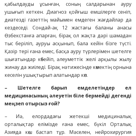
қабылдауды ұсынған, соның салдарынан ауру
ушығып кеткен. Диагноз қойғыш емшілерге сеніп,
диатезді газеттің майымен емдеген жағдайлар да
кездеседі. Сондай-ақ 12 жастағы баланы анасы
Өзбек­станға апарған, бірақ ол жақта дәрі шамадан
тыс беріліп, ауруы асқынып, бала кейін бізге түсті.
Қазір тері ғана емес, басқа ауру түрлерімен шетелге
шығатындар көбейіп, әлеуметтік желі арқылы жылу
жинау да жиіледі. Бірақ нәтижесінде көмектің орнына
кеселін ушықтырып алатындар көп.
– Шетелге барып емде­ле­тіндер ел
медицинасының әлеуе­тін біле бермейді дегенді
меңзеп отырсыз ғой?
– Иә, елордадағы жетекші медициналық
орталықтар елімізде ғана емес, бүкіл Орталық
Азияда көш бастап тұр. Мәселен, нейрохирургия