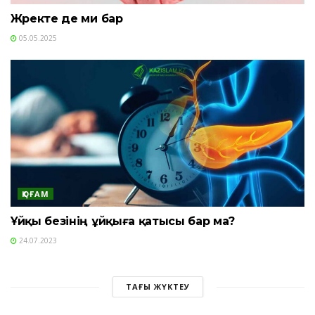
Жүректе де ми бар
05.05.2025
ҚОҒАМ
Ұйқы безінің ұйқыға қатысы бар ма?
24.07.2023
ТАҒЫ ЖҮКТЕУ