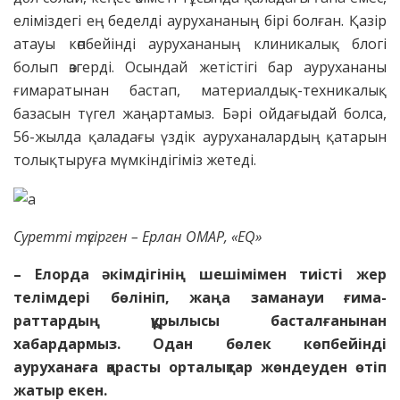
еліміздегі ең беделді аурухананың бірі болған. Қазір
атауы көпбейінді аурухананың клиникалық блогі
болып өзгерді. Осындай жетістігі бар аурухананы
ғимаратынан бас­тап, материалдық-техникалық
базасын түгел жаңартамыз. Бәрі ойдағыдай болса,
56-жылда қаладағы үздік ауруханалардың қатарын
толықтыруға мүмкін­дігіміз жетеді.
Суретті түсірген – Ерлан ОМАР, «EQ»
– Елорда әкімдігінің шеші­мімен тиісті жер
телімдері бө­лініп, жаңа заманауи ғима­
раттардың құрылысы бас­тал­ғанынан
хабардармыз. Одан бөлек көпбейінді
ауруханаға қарасты орталықтар жөндеу­ден өтіп
жатыр екен.