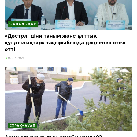
ЖАҢАЛЫҚТАР
«Дәстүрлі діни таным және ұлттық
құндылықтар» тақырыбында дөңгелек үстел
өтті
07.08.2026
СҰРАҚ-ЖАУАП