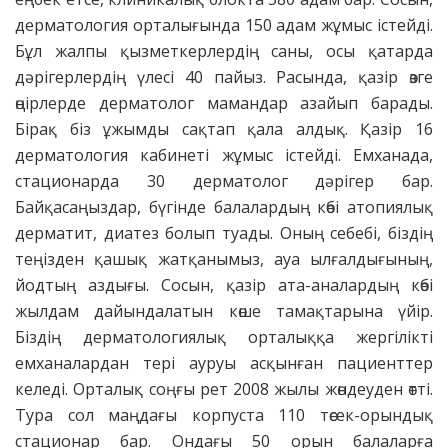
дерматология орталығында 150 адам жұмыс істейді.
Бұл жалпы қыз­меткерлердің саны, осы қатарда
дәрігерлердің үлесі 40 пайы­з. Расында, қазір өзге
өңірлерде дер­матолог мамандар азайып барады.
Бірақ біз ұжымды сақтап қала алдық. Қазір 16
дерматология кабинеті жұмыс істейді. Емханада,
стационарда 30 дерматолог дәрігер бар.
Байқасаңыздар, бүгінде балалардың көбі атопиялық
дерматит, диатез болып туады. Оның себебі, біздің
теңізден қашық жатқанымыз, ауа ылғалдығының,
йодтың аздығы. Сосын, қазір ата-аналардың көбі
жылдам дайын­далатын көше тамақтарына үйір.
Біздің дерматологиялық орталыққа жергілікті
емханалардан тері ауруы асқынған пациенттер
келеді. Орталық соңғы рет 2008 жылы жөндеуден өтті.
Тура сол маңдағы корпуста 110 төсек-орындық
стационар бар. Ондағы 50 орын балаларға