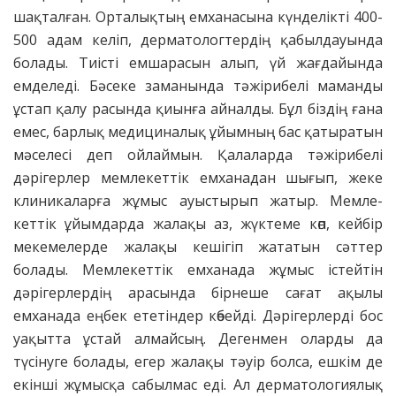
шақталған. Орталықтың емханасына күнделікті 400-
500 адам келіп, дерматологтердің қабылдауында
болады. Тиісті емшарасын алып, үй жағдайында
емделеді. Бәсеке заманында тәжірибелі маманды
ұстап қалу расында қиынға айналды. Бұл біздің ғана
емес, барлық медициналық ұйымның бас қатыратын
мәселесі деп ойлаймын. Қалаларда тәжірибелі
дәрігерлер мемлекеттік емханадан шығып, жеке
клиникаларға жұмыс ауыстырып жатыр. Мем­ле­
кеттік ұйымдарда жалақы аз, жүктеме көп, кейбір
мекемелерде жалақы кешігіп жататын сәттер
болады. Мемлекеттік емханада жұмыс істейтін
дәрігерлердің арасында бірнеше сағат ақылы
емханада еңбек ететіндер көбейді. Дәрігерлерді бос
уақытта ұстай алмайсың. Дегенмен оларды да
түсінуге болады, егер жалақы тәуір болса, ешкім де
екінші жұмысқа сабылмас еді. Ал дерматологиялық