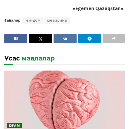
«Egemen Qazaqstan»
Таңбалар:
ем-дом
медицина
Ұқсас
мақалалар
ҚОҒАМ