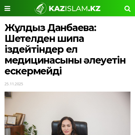
Жұлдыз Данбаева:
Шетелден шипа
іздейтіндер ел
медицинасының әлеуетін
ескермейді
25.11.2025