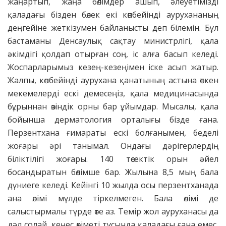
жаңартып, жаңа бөлімдер ашып, әлеуе­тімізді
қаладағы бізден бөлек екі көпбейінді аурухананың
деңгейіне жеткізумен байланыс­ты деп білемін. Бұл
бастаманы Денсаулық сақтау министрлігі, қала
әкімдігі қолдап отырған соң, іс алға басып келеді.
Жос­пар­ларымыз кезең-кезеңімен іске асып жатыр.
Жалпы, көп­бейінді аурухана қанатының астына өткен
мекемелерді ескі демесеңіз, қала медицинасында
бұрыннан өзіндік орны бар ұйымдар. Мысалы, қала
бойынша дерматология орта­лығы бізде ғана.
Перзентхана ғимараты ескі болғанымен, беделі
жоғары әрі танымал. Ондағы дәрігерлердің
біліктілігі жоғары. 140 төсектік орын әйел
босандыратын бөлімше бар. Жылына 8,5 мың бала
дүниеге келеді. Кейінгі 10 жылда осы перзентханада
ана өлімі мүлде тіркелмеген. Бала өлімі де
салыстырмалы түрде өте аз. Темір жол ауруханасы да
дәл солай, кеңес өкіметі тұсында қаладағы ғана емес,