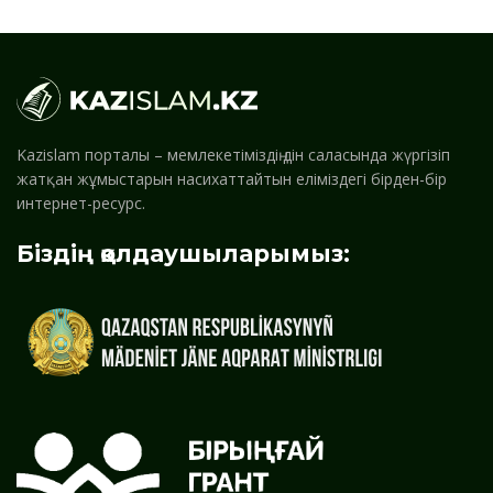
Kazislam порталы – мемлекетіміздің дін саласында жүргізіп
жатқан жұмыстарын насихаттайтын еліміздегі бірден-бір
интернет-ресурс.
Біздің қолдаушыларымыз: