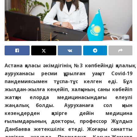
Астана қаласы әкімдігінің №3 көпбейінді қалалық
ауруханасы ресми құрылған уақыт Covid-19
пандемиясымен тұспа-тұс келген еді. Бұл
жылдан-жылға кеңейіп, халқының саны көбейіп
жатқан елорда медицинасындағы елеулі
жаңалық болды. Ауруханаға сол қиын
кезеңдерден қазірге дейін медицина
ғылымдарының докторы, профессор Жұлдыз
Данбаева жетекшілік етеді. Жоғары санатты