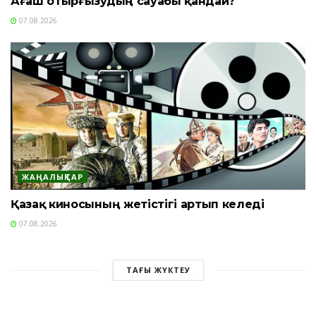
Ағаш отырғызудың сауабы қандай?
07.08.2026
ЖАҢАЛЫҚТАР
Қазақ киносының жетістігі артып келеді
07.08.2026
ТАҒЫ ЖҮКТЕУ