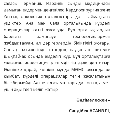
саласы Германия, Израиль сынды медицинасы
дамы­ған елдермен деңгейлес. Кардиохирургия және
Ұлттық онко­логия орталықтары да – аймақтағы
үздіктер. Ана мен бала ор­талығында күрделі
операциялар сәтті жасалуда. Бұл орталықтардың
барлығы заманауи технологиялармен
жабдықталған, ал дәрігерлердің біліктілігі жоғары.
Соның нәти­жесінде отан­дық науқастар шетелге
шықпай-ақ осында емделіп жүр. Бұл орталықтарға
салынған инвес­тиция өз тиімділігін дәлелдеп отыр.
Өкінішке қарай, көпшілік мұнда МӘМС аясында өте
қымбат, күрделі операциялар тегін жасалатынын
біле бермейді. Ал шетел азаматтары дәл осы қызмет
үшін ақы төлеп келіп жатыр.
Әңгімелескен –
Сәндібек АСАНӘЛІ,