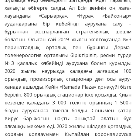
жұ­мысқа енді бейімделіп жатқанда індет таралып,
халықты әбігерге салды. Ал Есіл өзенінің оң жаға­
лауындағы «Сарыарқа», «Нұра», «Байқоңыр»
аудандарына бір көпбейінді аурухана салу –
бұрыннан жоспарланған стратегиялық шешім
болатын. Осыған сай 2019 жылғы желтоқсанда №3
перинаталдық орталық пен бұрынғы Дерма­
товенерология орталығы бірік­тіріліп, ресми түрде
№3 қала­лық көпбейінді аурухана болып құрылды.
2020 жылғы наурызда қаладағы алғашқы 100
орындық провизорлық стационар дәл осы ауру­
ханада ашылды. Кейін «Ramada Plaza» қонақүйі бізге
беріліп, 800 орындық стационар іске қосылды. Қиын
кезеңде қаладағы 3 000 төсектік орынның 1 500-і
біздің ауруханаға тиесілі болды. Сонымен қатар
вирус бар-жоғын нақты анықтай алатын бұл
алғашқы мекеме еді. 2020 жылғы шілдеде қоғамдық
қордың қолдауымен Қытайдан коронавирусқа