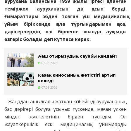
аурухана балансына 1959 жылы іргесі қаланған
теміржол ауру­ханасын да қосып берді.
Ғимараттары әбден тозған үш медициналық
ұйым біріккенде қала тұрғындарымен қоса,
дәрігерлердің өзі бірнеше жыл­да ауқымды
өзгеріс болады деп күтпесе керек.
Ағаш отырғызудың сауабы қандай?
07.08.2026
Қазақ киносының жетістігі артып
келеді
07.08.2026
– Жаңадан ашылғалы жат­қан көпбейінді аурухананың
бас дәрігері болуға ұсыныс түскенде, маған үлкен
міндет жүктелетінін бірден түсіндім. Ол
жауапкершілік ескі меди­циналық ұйымдарды