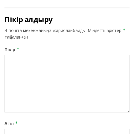
Пікір қалдыру
Э-пошта мекенжайыңыз жарияланбайды.
Міндетті өрістер
*
таңбаланған
Пікір
*
Аты
*