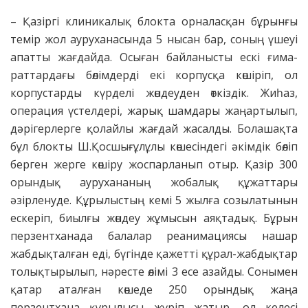
– Қазіргі клиникалық блокта орналасқан бұрынғы
темір жол ауруханасында 5 нысан бар, соның үшеуі
апатты жағдайда. Осыған байланысты ескі ғима­
раттардағы бөлімдерді екі кор­пусқа көшіріп, ол
корпустарды күрделі жөндеуден өткіздік. Жиһаз,
операция үстелдері, жарық шамдары жаңартылып,
дәрігерлерге қолайлы жағдай жасалды. Болашақта
бұл блокты Ш.Қосшығұлұлы көшесіндегі әкімдік бөліп
берген жерге көшіру жоспарланып отыр. Қазір 300
орындық аурухананың жобалық құжаттары
әзірленуде. Құрылыстың кемі 5 жылға созылатынын
ескеріп, биылғы жөндеу жұмысын аяқтадық. Бұрын
перзентханада балалар реанимация­сы нашар
жабдықталған еді, бүгінде қажетті құрал-жабдықтар
толықтырылып, нәресте өлімі 3 есе азайды. Сонымен
қатар аталған көшеде 250 орындық жаңа
перзентхана құрылысы жүріп жатыр, ол келесі