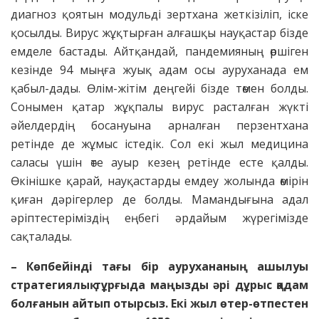
диагноз қоятын модульді зертхана жеткізіліп, іске
қосылды. Вирус жұқтырған алғашқы науқастар бізде
емделе бастады. Айтқандай, пан­демияның өршіген
кезінде 94 мыңға жуық адам осы ауруханада ем
қабыл-дады. Өлім-жітім деңгейі бізде төмен болды.
Сонымен қатар жұқпалы вирус расталған жүкті
әйелдердің босануына арналған перзентхана
ретінде де жұмыс істедік. Сол екі жыл медицина
саласы үшін өте ауыр кезең ретінде есте қалды.
Өкінішке қарай, науқастарды емдеу жолында өмірін
қиған дәрігерлер де болды. Мамандығына адал
әріптестеріміздің еңбегі әрдайым жүрегімізде
сақталады.
– Көпбейінді тағы бір аурухананың ашылуы
страте­гиялық тұрғыда маңызды әрі дұрыс қадам
болғанын айтып отырсыз. Екі жыл өтер-өтпестен