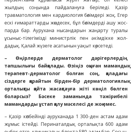
жылдың соңында пайдалануға беріледі. Қазір
травматология мен кардиология бөлімдері жоқ. Егер
ескі ғимараттарды жөндесек, бұл бөлімдерді ашу жос­
парда бар. Аурухана нысандарын жаңарту тура­лы
ұсыныс-тілегімізді министр­лік пен әкімдікке жол­
дадық. Қалай жүзеге асатынын уақыт көрсетеді.
– Өңірлерде дерматолог дәрігерлердің
тапшылығы бай­қалады. Өзіңіз оқыған мамандық
терапевт-дерматолог болған соң, қаладағы
сіздерге қарайтын бірден-бір дерматологиялық
орталықты қайта жасақтауға жіті көңіл бөлген
боларсыз? Бәсеке заманында тәжірибелі
мамандарды ұстап қалу мәселесі де жоқ емес.
– Қазір көпбейінді ауруханада 1 300-ден астам адам
жұмыс істейді. Перинаталдық орталықта 600 адам
еңбек етсе, клиникалық блокта 580 адам бар. Сосын,