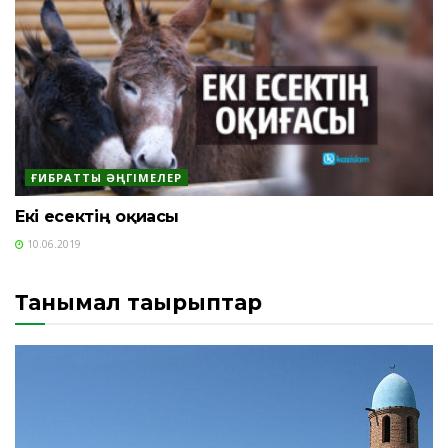
ҒИБРАТТЫ ӘҢГІМЕЛЕР
Екі есектің оқиғасы
10.06.2019
Танымал тақырыптар