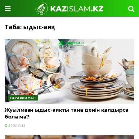
Таңба:
ыдыс-аяқ
СҰРАҚ-ЖАУАП
Жуылмаған ыдыс-аяқты таңға дейін қалдырса
бола ма?
24.03.2022