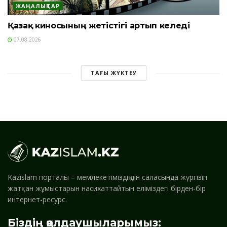
ЖАҢАЛЫҚТАР
Қазақ киносының жетістігі артып келеді
07.08.2026
ТАҒЫ ЖҮКТЕУ
Kazislam порталы – мемлекетіміздің дін саласында жүргізіп
жатқан жұмыстарын насихаттайтын еліміздегі бірден-бір
интернет-ресурс.
Біздің қолдаушыларымыз: