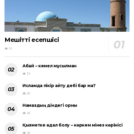
Мешіттің есепшісі
51
Абай – кемел мұсылман
35
Исламда пікір айту әдебі бар ма?
20
Намаздың діндегі орны
18
Қызметке адал болу – көркем мінез көрінісі
18