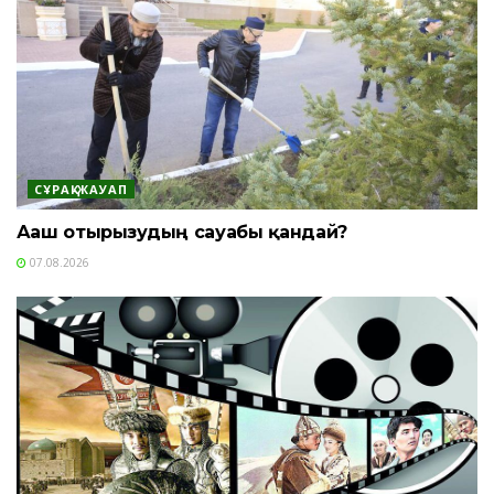
СҰРАҚ-ЖАУАП
Ағаш отырғызудың сауабы қандай?
07.08.2026