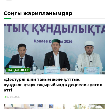
Соңғы жарияланымдар
ЖАҢАЛЫҚТАР
«Дәстүрлі діни таным және ұлттық
құндылықтар» тақырыбында дөңгелек үстел
өтті
07.08.2026