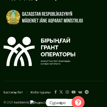
Бастапқы бет
Жоба туралы
Сұрақ қою
© 2025
kazIslam.kz