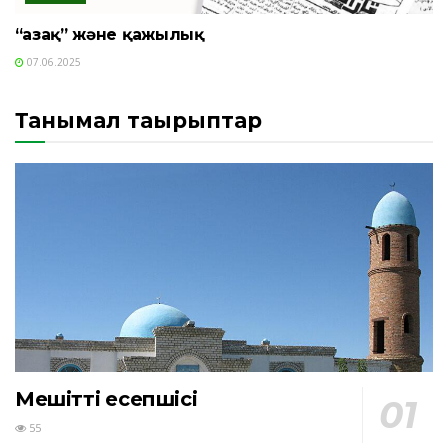
“Қазақ” және қажылық
07.06.2025
Танымал тақырыптар
Мешіттің есепшісі
55