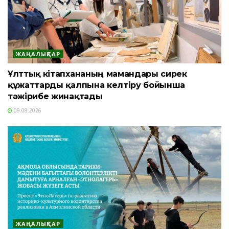
ЖАҢАЛЫҚТАР
Ұлттық кітапхананың мамандары сирек
құжаттарды қалпына келтіру бойынша
тәжірибе жинақтады
09.08.2026
ЖАҢАЛЫҚТАР