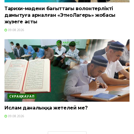
Тарихи-мәдени бағыттағы волонтерлікті
дамытуға арналған «ЭтноЛагерь» жобасы
жүзеге асты
09.08.2026
СҰРАҚ-ЖАУАП
Ислам даналыққа жетелей ме?
09.08.2026