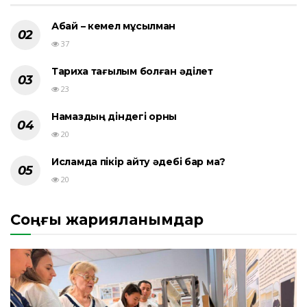
Абай – кемел мұсылман
37
Тарихқа тағылым болған әділет
23
Намаздың діндегі орны
20
Исламда пікір айту әдебі бар ма?
20
Соңғы жарияланымдар