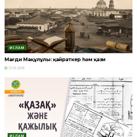
ИСЛАМ
Мағди Мақұлұлы: қайраткер һәм қази
12.05.2026
ИСЛАМ