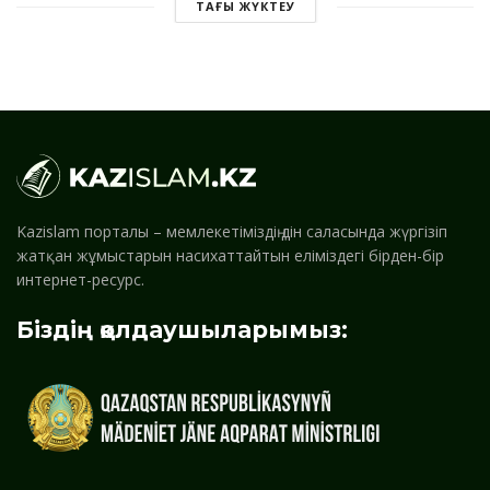
ТАҒЫ ЖҮКТЕУ
Kazislam порталы – мемлекетіміздің дін саласында жүргізіп
жатқан жұмыстарын насихаттайтын еліміздегі бірден-бір
интернет-ресурс.
Біздің қолдаушыларымыз: