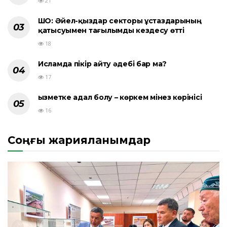
21
ШҚО: Әйел-қыздар секторы ұстаздарының
қатысуымен тағылымды кездесу өтті
18
Исламда пікір айту әдебі бар ма?
17
Қызметке адал болу – көркем мінез көрінісі
16
Соңғы жарияланымдар