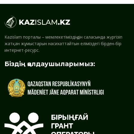
Kazislam порталы – мемлекетіміздің дін саласында жүргізіп
жатқан жұмыстарын насихаттайтын еліміздегі бірден-бір
интернет-ресурс.
Біздің қолдаушыларымыз: