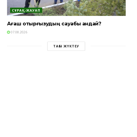
СҰРАҚ-ЖАУАП
Ағаш отырғызудың сауабы қандай?
07.08.2026
ТАҒЫ ЖҮКТЕУ