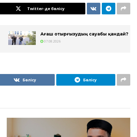
Twitter-де бөлісу
Ағаш отырғызудың сауабы қандай?
07.08.2026
Бөлісу
Бөлісу