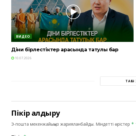
ВИДЕО
Діни бірлестіктер арасында татулық бар
10.07.2026
ТАҒЫ
Пікір қалдыру
Э-пошта мекенжайыңыз жарияланбайды.
Міндетті өрістер
*