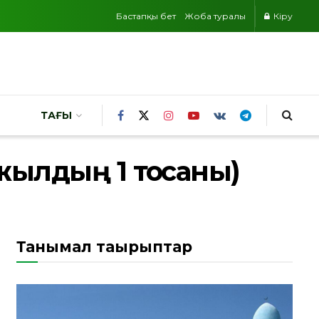
Бастапқы бет
Жоба туралы
Кіру
ТАҒЫ
жылдың 1 тоқсаны)
Танымал тақырыптар