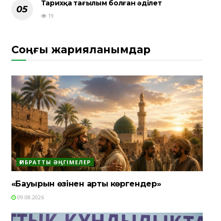
Тарихқа тағылым болған әділет
19
Соңғы жарияланымдар
ҒИБРАТТЫ ӘҢГІМЕЛЕР
«Бауырын өзінен артық көргендер»
09.08.2026