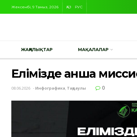
Жексенбі, 9 Тамыз, 2026
ҚАЗ
РУС
ЖАҢАЛЫҚТАР
МАҚАЛАЛАР
Елімізде қанша мисси
0
08.06.2026
-
Инфографика
,
Таңдаулы