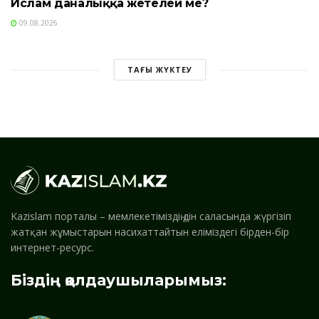
Ислам даналыққа жетелей ме?
09.08.2026
ТАҒЫ ЖҮКТЕУ
Kazislam порталы – мемлекетіміздің дін саласында жүргізіп
жатқан жұмыстарын насихаттайтын еліміздегі бірден-бір
интернет-ресурс.
Біздің қолдаушыларымыз: