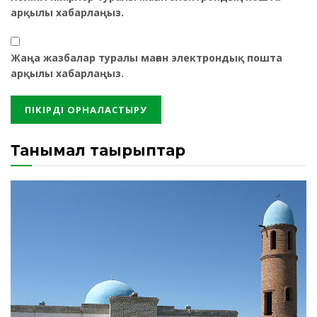
арқылы хабарлаңыз.
Жаңа жазбалар туралы маған электрондық пошта
арқылы хабарлаңыз.
Танымал тақырыптар