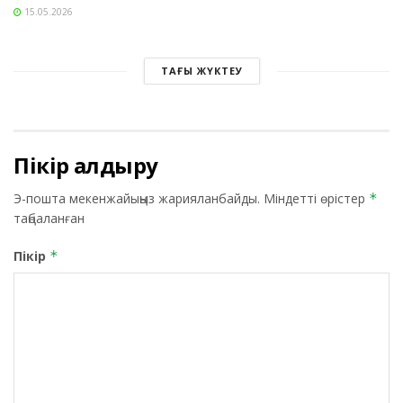
15.05.2026
ТАҒЫ ЖҮКТЕУ
Пікір қалдыру
Э-пошта мекенжайыңыз жарияланбайды.
Міндетті өрістер
*
таңбаланған
Пікір
*