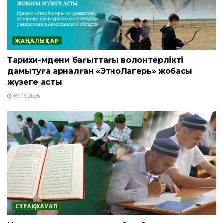
ЖАҢАЛЫҚТАР
Тарихи-мәдени бағыттағы волонтерлікті
дамытуға арналған «ЭтноЛагерь» жобасы
жүзеге асты
09.08.2026
СҰРАҚ-ЖАУАП