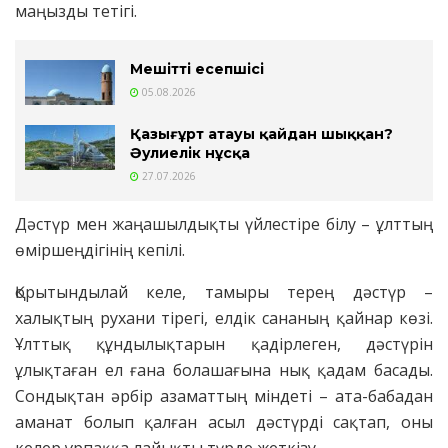
маңызды тетігі.
Мешіттің есепшісі
05.08.2026
Қазығұрт атауы қайдан шыққан?
Әулиелік нұсқа
27.07.2026
Дәстүр мен жаңашылдықты үйлестіре білу – ұлттың
өміршеңдігінің кепілі.
Қорытындылай келе, тамыры терең дәстүр –
халықтың рухани тірегі, елдік сананың қайнар көзі.
Ұлттық құндылықтарын қадірлеген, дәстүрін
ұлықтаған ел ғана болашағына нық қадам басады.
Сондықтан әрбір азаматтың міндеті – ата-бабадан
аманат болып қалған асыл дәстүрді сақтап, оны