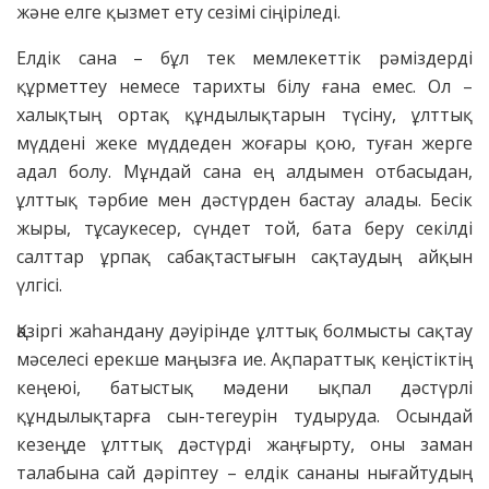
және елге қызмет ету сезімі сіңіріледі.
Елдік сана – бұл тек мемлекеттік рәміздерді
құрметтеу немесе тарихты білу ғана емес. Ол –
халықтың ортақ құндылықтарын түсіну, ұлттық
мүддені жеке мүддеден жоғары қою, туған жерге
адал болу. Мұндай сана ең алдымен отбасыдан,
ұлттық тәрбие мен дәстүрден бастау алады. Бесік
жыры, тұсаукесер, сүндет той, бата беру секілді
салттар ұрпақ сабақтастығын сақтаудың айқын
үлгісі.
Қазіргі жаһандану дәуірінде ұлттық болмысты сақтау
мәселесі ерекше маңызға ие. Ақпараттық кеңістіктің
кеңеюі, батыстық мәдени ықпал дәстүрлі
құндылықтарға сын-тегеурін тудыруда. Осындай
кезеңде ұлттық дәстүрді жаңғырту, оны заман
талабына сай дәріптеу – елдік сананы нығайтудың