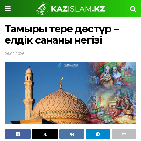
Тамыры терең дәстүр –
елдік сананың негізі
26.02.2026