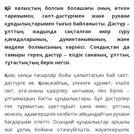
Қай халықтың болсын болашағы оның өткен
тарихымен, салт-дәстүрімен және рухани
құндылықтарымен тығыз байланысты. Дәстүр –
ұлттың жадында сақталған өмір сүру
қағидаларының, дүниетанымының және
мәдени болмысының көрінісі. Сондықтан да
тамыры терең дәстүр – елдік сананың, ұлттық
тұтастықтың берік негізі.
Қазақ халқы ғасырлар бойы қалыптасқан бай салт-
дәстүрге ие. Қонақжайлық, үлкенге құрмет, кішіге
ізет, ата-ананы қадірлеу, ынтымақ пен бірлік –
ұлтымыздың басты құндылықтары. Бұл дәстүрлер
тек тұрмыстық әдет-ғұрып қана емес, ұлттың
мінезін, адамгершілік келбетін айқындайтын рухани
бағдаршам іспетті. Осындай құндылықтар арқылы
жас ұрпақ бойына отансүйгіштік, жауапкершілік