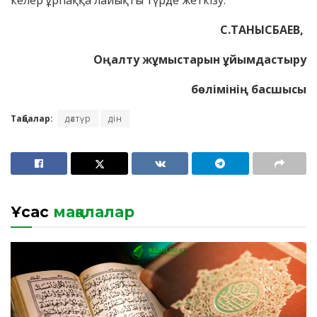
келер ұрпаққа лайықты түрде жеткізу.
С.ТАНЫСБАЕВ,
Оңалту жұмыстарын ұйымдастыру
бөлімінің басшысы
Таңбалар:
дәстүр
дін
Ұқсас
мақалалар