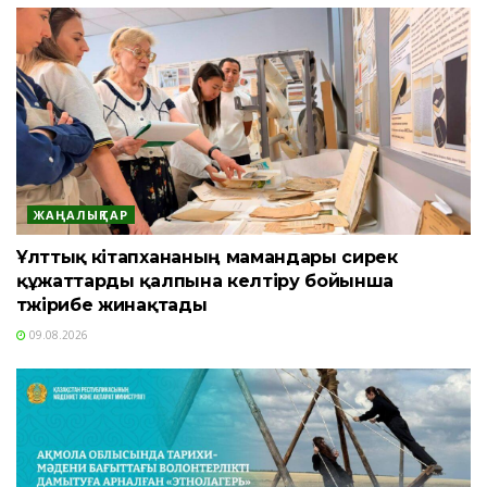
ЖАҢАЛЫҚТАР
Ұлттық кітапхананың мамандары сирек
құжаттарды қалпына келтіру бойынша
тәжірибе жинақтады
09.08.2026