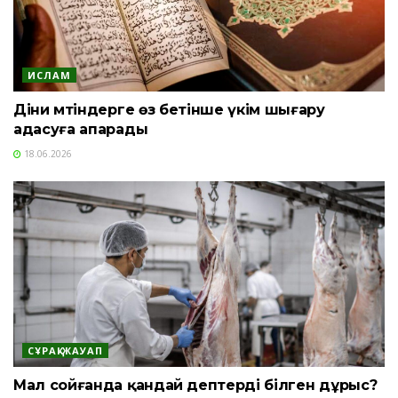
ИСЛАМ
Діни мәтіндерге өз бетінше үкім шығару
адасуға апарады
18.06.2026
СҰРАҚ-ЖАУАП
Мал сойғанда қандай әдептерді білген дұрыс?