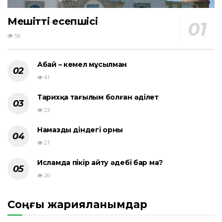
Мешіттің есепшісі
56
Абай – кемел мұсылман
41
Тарихқа тағылым болған әділет
23
Намаздың діндегі орны
21
Исламда пікір айту әдебі бар ма?
20
Соңғы жарияланымдар