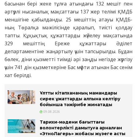
басынан бері жеке тұлға атындағы 132 мешіт пен
әртүрлі нысаналық мақсаттағы 137 жер телімі ҚМДБ
меншігіне қабылданды. 25 мешіттің атауы ҚМДБ-
ның Төралқа мәжілісінде қаралып, тиісті қолдау
тапты. Құқықтық құжаттарды жүйелеу мақсатында
329 мешіттің Ереже құжаттары Әділет
департаментіне жаңартылу үшін тапсырылды. Бұдан
бөлек, діни қызметті тиімді әрі заңды негізде жүргізу
үшін 741 дін қызметкеріне Бас мүфти атынан Бас сенім
хат берілді.
Ұлттық кітапхананың мамандары
сирек құжаттарды қалпына келтіру
бойынша тәжірибе жинақтады
09.08.2026
Тарихи-мәдени бағыттағы
волонтерлікті дамытуға арналған
«ЭтноЛагерь» жобасы жүзеге асты