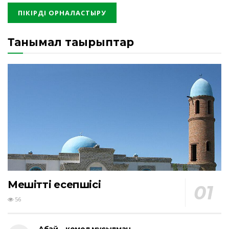
Танымал тақырыптар
Мешіттің есепшісі
56