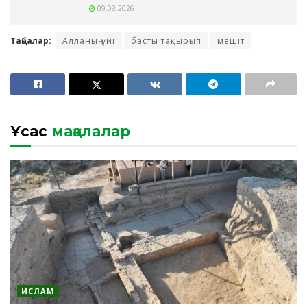
09.08.2026
Таңбалар:
Алланың үйі
басты тақырып
мешіт
Ұқсас
мақалалар
ИСЛАМ