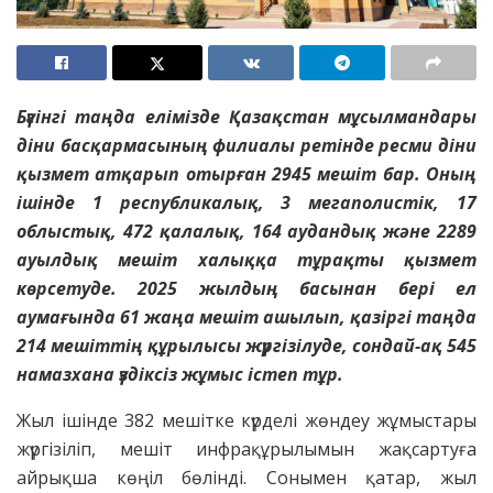
Бүгінгі таңда елімізде Қазақстан мұсылмандары
діни басқармасының филиалы ретінде ресми діни
қызмет атқарып отырған 2945 мешіт бар. Оның
ішінде 1 республикалық, 3 мегаполистік, 17
облыстық, 472 қалалық, 164 аудандық және 2289
ауылдық мешіт халыққа тұрақты қызмет
көрсетуде. 2025 жылдың басынан бері ел
аумағында 61 жаңа мешіт ашылып, қазіргі таңда
214 мешіттің құрылысы жүргізілуде, сондай-ақ 545
намазхана үздіксіз жұмыс істеп тұр.
Жыл ішінде 382 мешітке күрделі жөндеу жұмыстары
жүргізіліп, мешіт инфрақұрылымын жақсартуға
айрықша көңіл бөлінді. Сонымен қатар, жыл