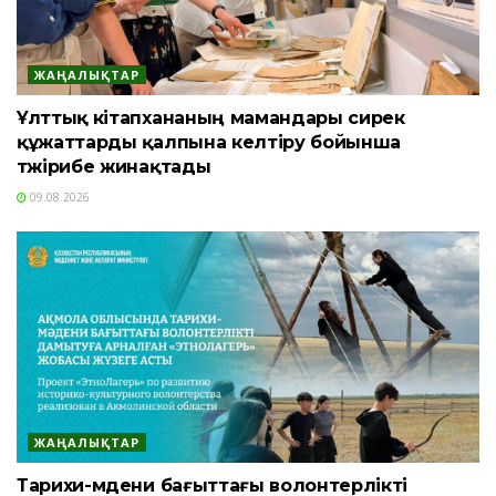
ЖАҢАЛЫҚТАР
Ұлттық кітапхананың мамандары сирек
құжаттарды қалпына келтіру бойынша
тәжірибе жинақтады
09.08.2026
ЖАҢАЛЫҚТАР
Тарихи-мәдени бағыттағы волонтерлікті