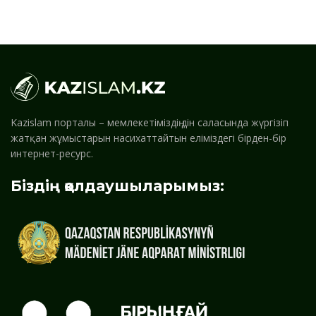
Kazislam порталы – мемлекетіміздің дін саласында жүргізіп
жатқан жұмыстарын насихаттайтын еліміздегі бірден-бір
интернет-ресурс.
Біздің қолдаушыларымыз: