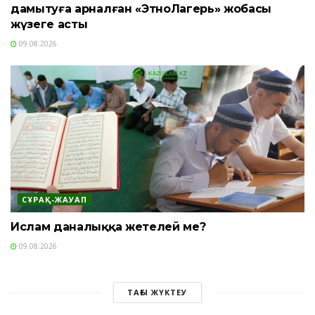
дамытуға арналған «ЭтноЛагерь» жобасы
жүзеге асты
09.08.2026
СҰРАҚ-ЖАУАП
Ислам даналыққа жетелей ме?
09.08.2026
ТАҒЫ ЖҮКТЕУ