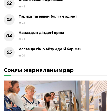
Абай – кемел мұсылман
41
Тарихқа тағылым болған әділет
23
Намаздың діндегі орны
21
Исламда пікір айту әдебі бар ма?
20
Соңғы жарияланымдар