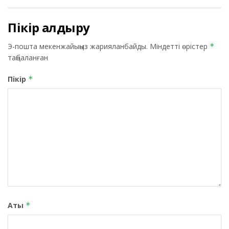
Пікір қалдыру
Э-пошта мекенжайыңыз жарияланбайды.
Міндетті өрістер
*
таңбаланған
Пікір
*
Аты
*