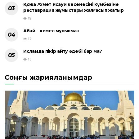
Қожа Ахмет Ясауи кесенесінің күмбезіне
реставрация жұмыстары жалғасып жатыр
18
Абай – кемел мұсылман
17
Исламда пікір айту әдебі бар ма?
16
Соңғы жарияланымдар