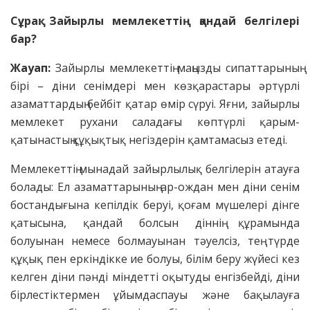
Сұрақ: Зайырлы мемлекеттің қандай белгілері
бар?
Жауап:
Зайырлы мемлекеттің маңызды сипаттарының
бірі – діни сенімдері мен көзқарастары әртүрлі
азаматтардың бейбіт қатар өмір сүруі. Яғни, зайырлы
мемлекет рухани саладағы көптүрлі қарым-
қатынастың құқықтық негіздерін қамтамасыз етеді.
Мемлекеттің мынадай зайырлылық белгілерін атауға
болады: Ел азаматтарының ар-ождан мен діни сенім
бостандығына кепілдік беруі, қоғам мүшелері дінге
қатысына, қандай болсын діннің құрамында
болуынан немесе болмауынан тәуелсіз, тең түрде
құқық пен еркіндікке ие болуы, білім беру жүйесі кез
келген діни пәнді міндетті оқытуды енгізбейді, діни
бірлестіктермен ұйымдаспауы және бақылауға