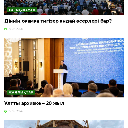
СҰРАҚ-ЖАУАП
Діннің қоғамға тигізер қандай әсерлері бар?
05.08.2026
ЖАҢАЛЫҚТАР
Ұлттық архивке – 20 жыл
05.08.2026