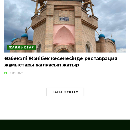
ЖАҢАЛЫҚТАР
Өзбекәлі Жәнібек кесенесінде реставрация
жұмыстары жалғасып жатыр
05.08.2026
ТАҒЫ ЖҮКТЕУ