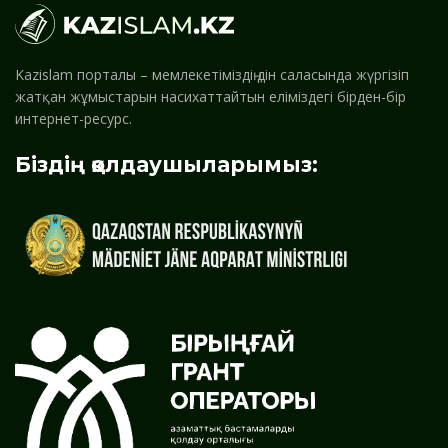
Kazislam порталы – мемлекетіміздің дін саласында жүргізіп
жатқан жұмыстарын насихаттайтын еліміздегі бірден-бір
интернет-ресурс.
Біздің қолдаушыларымыз: