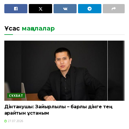
Ұқсас
мақалалар
СҰХБАТ
Дінтанушы: Зайырлылық – барлық дінге тең
қарайтын ұстаным
27.07.2026