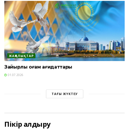
ЖАҢАЛЫҚТАР
Зайырлы қоғам қағидаттары
01.07.2026
ТАҒЫ ЖҮКТЕУ
Пікір қалдыру