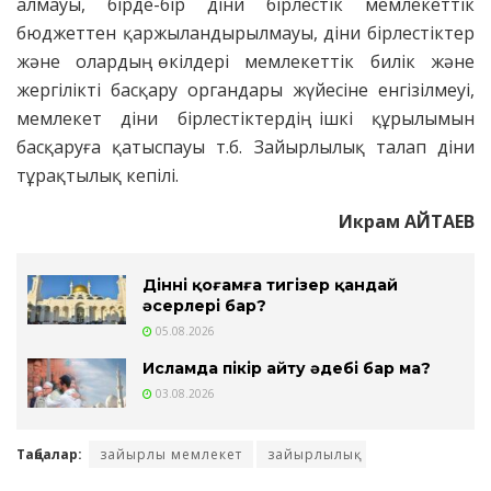
алмауы, бірде-бір діни бірлестік мемлекеттік
бюджеттен қаржыландырылмауы, діни бірлестіктер
және олардың өкілдері мемлекеттік билік және
жергілікті басқару органдары жүйесіне енгізілмеуі,
мемлекет діни бірлестіктердің ішкі құрылымын
басқаруға қатыспауы т.б. Зайырлылық талап діни
тұрақтылық кепілі.
Икрам АЙТАЕВ
Діннің қоғамға тигізер қандай
әсерлері бар?
05.08.2026
Исламда пікір айту әдебі бар ма?
03.08.2026
Таңбалар:
зайырлы мемлекет
зайырлылық