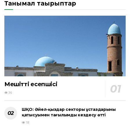
Танымал тақырыптар
Мешіттің есепшісі
36
ШҚО: Әйел-қыздар секторы ұстаздарының
қатысуымен тағылымды кездесу өтті
18