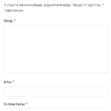
Э-пошта мекенжайыңыз жарияланбайды.
Міндетті өрістер
*
таңбаланған
Пікір
*
Аты
*
Э-поштасы
*