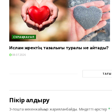
СҰРАҚ-ЖАУАП
Ислам жүректің тазалығы туралы не айтады?
08.07.2026
ТАҒЫ
Пікір қалдыру
Э-пошта мекенжайыңыз жарияланбайды.
Міндетті өрістер
*