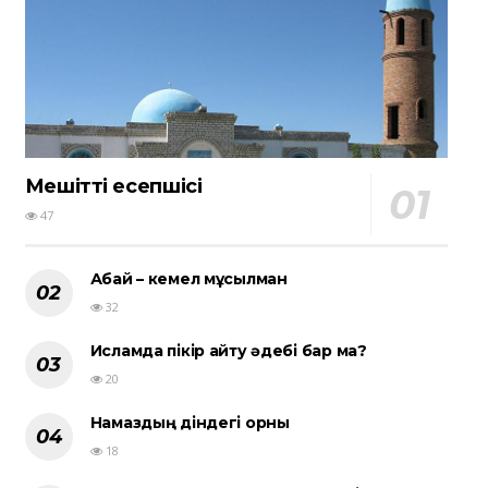
Мешіттің есепшісі
47
Абай – кемел мұсылман
32
Исламда пікір айту әдебі бар ма?
20
Намаздың діндегі орны
18