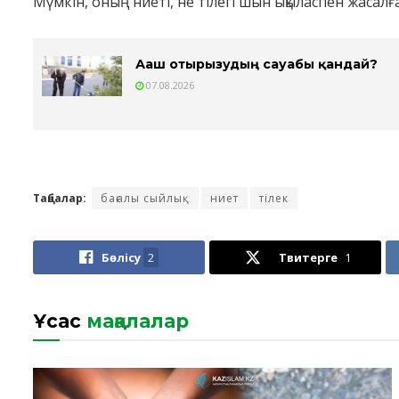
Мүмкін, оның ниеті, не тілегі шын ықыласпен жасал
Ағаш отырғызудың сауабы қандай?
07.08.2026
Таңбалар:
бағалы сыйлық
ниет
тілек
Бөлісу
2
Твитерге
1
Ұқсас
мақалалар