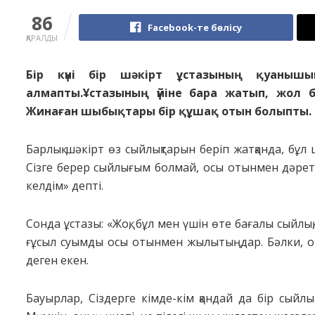
86
Facebook-те бөлісу
ҚАРАЛДЫ
Бір күні бір шәкірт ұстазының қуаныш
алмапты.Ұстазының үйіне бара жатып, жол
Жинаған шыбықтары бір құшақ отын болыпты.
Барлық шәкірт өз сыйлықтарын беріп жатқанда, бұл
Сізге берер сыйлығым болмай, осы отынмен дәре
келдім» депті.
Сонда ұстазы: «Жоқ, бұл мен үшін өте бағалы сыйлық
ғұсыл суымды осы отынмен жылытыңдар. Бәлки, о
деген екен.
Бауырлар, Сіздерге кімде-кім қандай да бір сыйлы