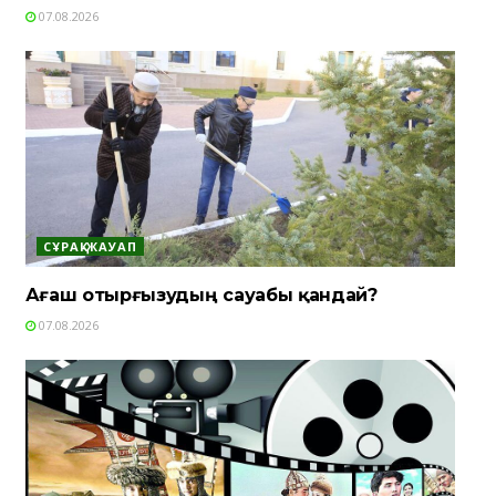
07.08.2026
СҰРАҚ-ЖАУАП
Ағаш отырғызудың сауабы қандай?
07.08.2026