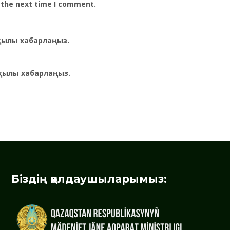
 the next time I comment.
рқылы хабарлаңыз.
қылы хабарлаңыз.
Біздің қолдаушыларымыз: