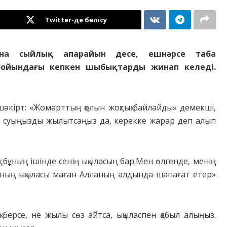
Twitter-де бөлісу
ына сыйлық апарайын десе, ешнәрсе таба
 бойындағы кепкен шыбықтарды жинап келеді.
 шәкірт: «Жомарттың қолын жоқтық байлайды» демекші,
т суыңызды жылытсаңыз да, керекке жарар деп алып
, бұның ішінде сенің ықыласың бар.Мен өлгенде, менің
ның ықыласы маған Алланың алдында шапағат етер»
қ берсе, не жылы сөз айтса, ықыласпен қабыл алыңыз.