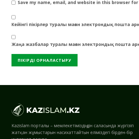
Save my name, email, and website in this browser for
Кейінгі пікірлер туралы маған электрондық пошта а
Жаңа жазбалар туралы маған электрондық пошта ар
Kazislam порталы – мемлекетіміздің дін саласында жүргізіп
жатқан жұмыстарын насихаттайтын еліміздегі бірден-бір