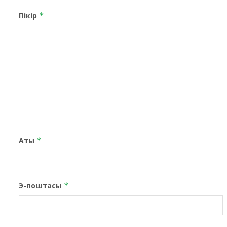
Пікір
*
Аты
*
Э-поштасы
*