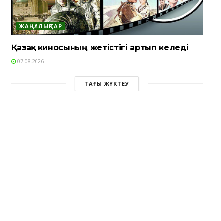
ЖАҢАЛЫҚТАР
Қазақ киносының жетістігі артып келеді
07.08.2026
ТАҒЫ ЖҮКТЕУ