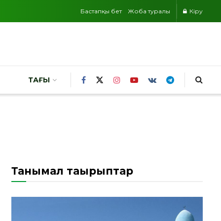
Бастапқы бет
Жоба туралы
Кіру
ТАҒЫ
Танымал тақырыптар