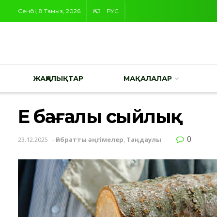
Сенбі, 8 Тамыз, 2026
ҚАЗ
РУС
ЖАҢАЛЫҚТАР
МАҚАЛАЛАР
Ең бағалы сыйлық
0
23.12.2025
-
Ғибратты әңгімелер
,
Таңдаулы