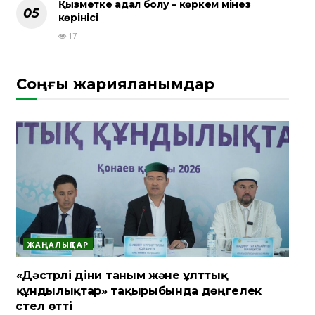
Қызметке адал болу – көркем мінез
көрінісі
17
Соңғы жарияланымдар
ЖАҢАЛЫҚТАР
«Дәстүрлі діни таным және ұлттық
құндылықтар» тақырыбында дөңгелек
үстел өтті