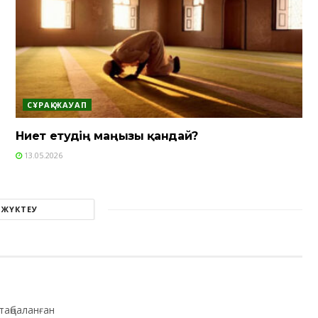
СҰРАҚ-ЖАУАП
Ниет етудің маңызы қандай?
13.05.2026
 ЖҮКТЕУ
таңбаланған