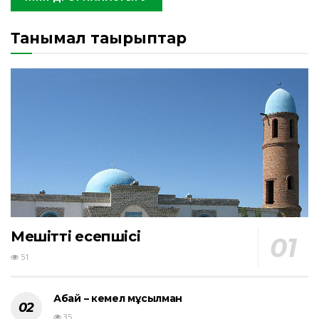
Танымал тақырыптар
Мешіттің есепшісі
51
Абай – кемел мұсылман
35