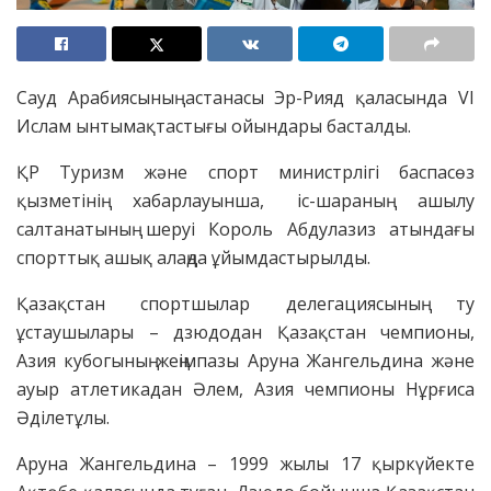
Сауд Арабиясының астанасы Эр-Рияд қаласында VI
Ислам ынтымақтастығы ойындары басталды.
ҚР Туризм және спорт министрлігі баспасөз
қызметінің хабарлауынша, іс-шараның ашылу
салтанатының шеруі Король Абдулазиз атындағы
спорттық ашық алаңда ұйымдастырылды.
Қазақстан спортшылар делегациясының ту
ұстаушылары – дзюдодан Қазақстан чемпионы,
Азия кубогының жеңімпазы Аруна Жангельдина және
ауыр атлетикадан Әлем, Азия чемпионы Нұрғиса
Әділетұлы.
Аруна Жангельдина – 1999 жылы 17 қыркүйекте