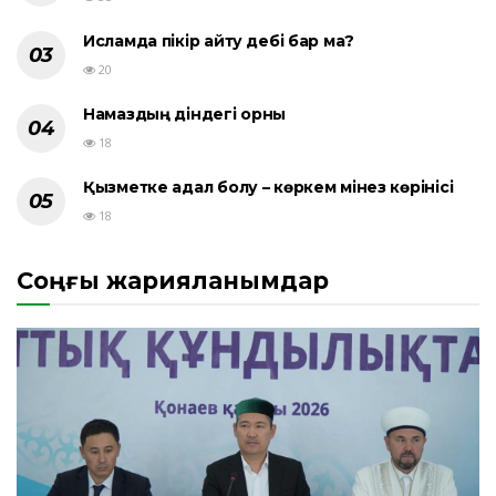
Исламда пікір айту әдебі бар ма?
20
Намаздың діндегі орны
18
Қызметке адал болу – көркем мінез көрінісі
18
Соңғы жарияланымдар