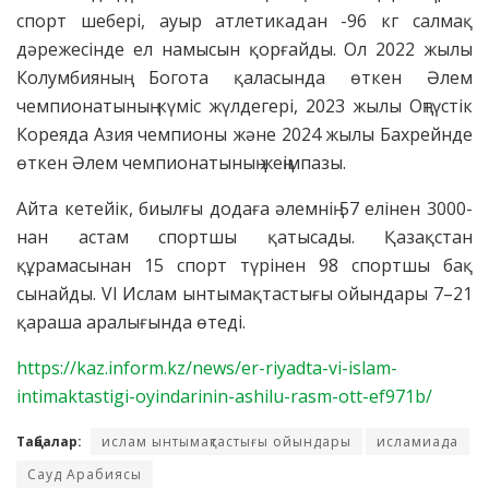
спорт шебері, ауыр атлетикадан -96 кг салмақ
дәрежесінде ел намысын қорғайды. Ол 2022 жылы
Колумбияның Богота қаласында өткен Әлем
чемпионатының күміс жүлдегері, 2023 жылы Оңтүстік
Кореяда Азия чемпионы және 2024 жылы Бахрейнде
өткен Әлем чемпионатының жеңімпазы.
Айта кетейік, биылғы додаға әлемнің 57 елінен 3000-
нан астам спортшы қатысады. Қазақстан
құрамасынан 15 спорт түрінен 98 спортшы бақ
сынайды. VI Ислам ынтымақтастығы ойындары 7–21
қараша аралығында өтеді.
https://kaz.inform.kz/news/er-riyadta-vi-islam-
intimaktastigi-oyindarinin-ashilu-rasm-ott-ef971b/
Таңбалар:
ислам ынтымақтастығы ойындары
исламиада
Сауд Арабиясы