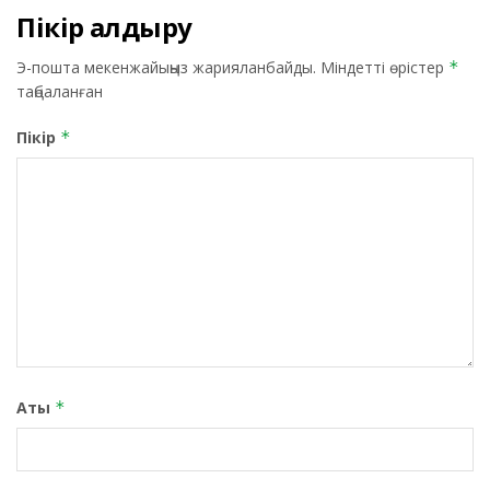
Пікір қалдыру
Э-пошта мекенжайыңыз жарияланбайды.
Міндетті өрістер
*
таңбаланған
Пікір
*
Аты
*