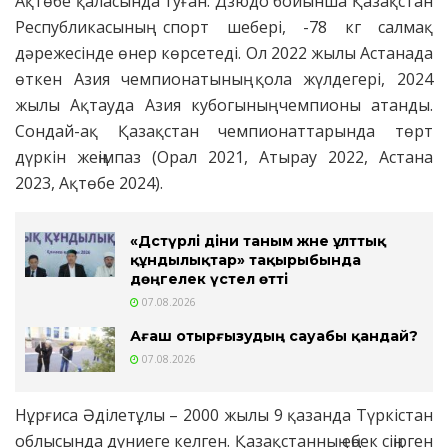
Ақтөбе қаласында туған. Дзюдо бойынша Қазақстан
Республикасының спорт шебері, -78 кг салмақ
дәрежесінде өнер көрсетеді. Ол 2022 жылы Астанада
өткен Азия чемпионатының қола жүлдегері, 2024
жылы Ақтауда Азия кубогының чемпионы атанды.
Сондай-ақ Қазақстан чемпионаттарында төрт
дүркін жеңімпаз (Орал 2021, Атырау 2022, Астана
2023, Ақтөбе 2024).
«Дәстүрлі діни таным және ұлттық
құндылықтар» тақырыбында
дөңгелек үстел өтті
07.08.2026
Ағаш отырғызудың сауабы қандай?
07.08.2026
Нұрғиса Әділетұлы – 2000 жылы 9 қазанда Түркістан
облысында дүниеге келген. Қазақстанның еңбек сіңірген