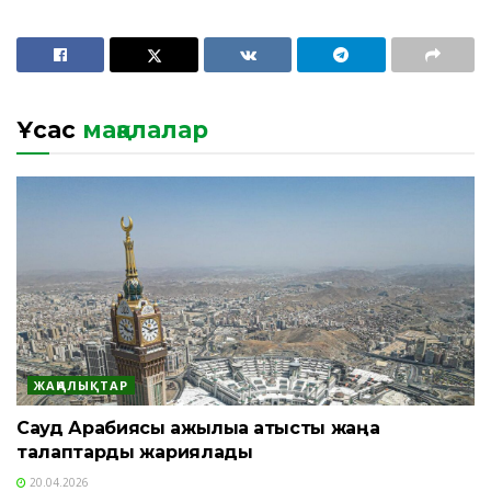
Ұқсас
мақалалар
ЖАҢАЛЫҚТАР
Сауд Арабиясы қажылыққа қатысты жаңа
талаптарды жариялады
20.04.2026