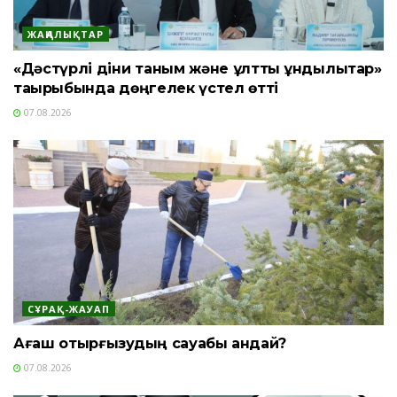
ЖАҢАЛЫҚТАР
«Дәстүрлі діни таным және ұлттық құндылықтар»
тақырыбында дөңгелек үстел өтті
07.08.2026
СҰРАҚ-ЖАУАП
Ағаш отырғызудың сауабы қандай?
07.08.2026