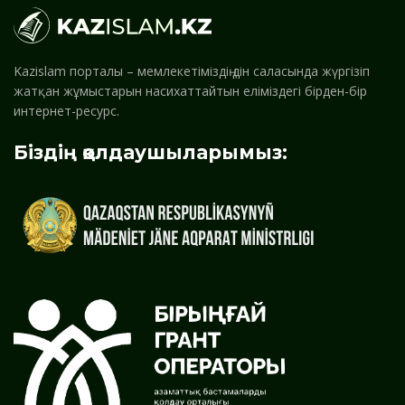
Kazislam порталы – мемлекетіміздің дін саласында жүргізіп
жатқан жұмыстарын насихаттайтын еліміздегі бірден-бір
интернет-ресурс.
Біздің қолдаушыларымыз: