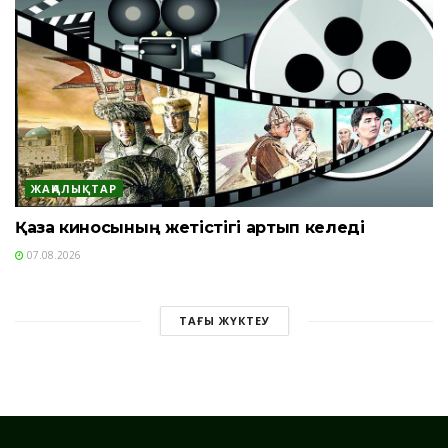
ЖАҢАЛЫҚТАР
Қазақ киносының жетістігі артып келеді
07.08.2026
ТАҒЫ ЖҮКТЕУ