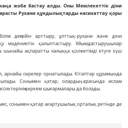
 жаңа жоба бастау алды. Оны Мемлекеттік діни
қарасты Рухани құндылықтарды насихаттау қоры
лім деңгейін арттыру, ұлттық-рухани және діни
оқу мәдениетін қалыптастыру. Ұйымдастырушылар
ы шынайы ақпаратты халыққа қолжетімді етуге күш
п, арнайы сөрелер орнатылады. Кітаптар құрамында
мтылады. Сонымен қатар, олардың арасында ислам
ассиктерінің көркем шығармалары да болады.
емес, сонымен қатар ағартушылық орталық ретінде де