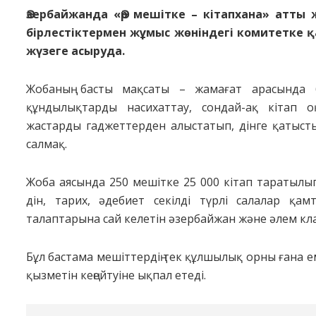
Әзербайжанда «Әр мешітке – кітапхана» атты
бірлестіктермен жұмыс жөніндегі комитетке 
жүзеге асыруда.
Жобаның басты мақсаты – жамағат арасында бі
құндылықтарды насихаттау, сондай-ақ кітап 
жастарды гаджеттерден алыстатып, дінге қатыст
салмақ.
Жоба аясында 250 мешітке 25 000 кітап таратылы
дін, тарих, әдебиет секілді түрлі салалар қа
талаптарына сай келетін әзербайжан және әлем кл
Бұл бастама мешіттердің тек құлшылық орны ғана 
қызметін кеңейтуіне ықпал етеді.