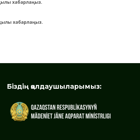
рқылы хабарлаңыз.
қылы хабарлаңыз.
Біздің қолдаушыларымыз: