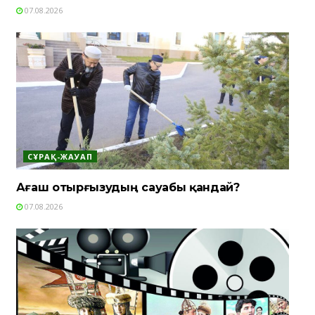
07.08.2026
СҰРАҚ-ЖАУАП
Ағаш отырғызудың сауабы қандай?
07.08.2026