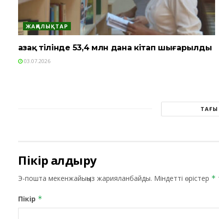
ЖАҢАЛЫҚТАР
Қазақ тілінде 53,4 млн дана кітап шығарылды
03.07.2026
ТАҒЫ
Пікір қалдыру
Э-пошта мекенжайыңыз жарияланбайды.
Міндетті өрістер
*
Пікір
*