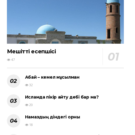
Мешіттің есепшісі
47
Абай – кемел мұсылман
32
Исламда пікір айту әдебі бар ма?
20
Намаздың діндегі орны
18