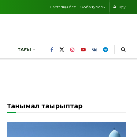
Бастапқы бет
Жоба туралы
Кіру
ТАҒЫ
Танымал тақырыптар