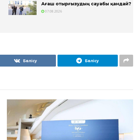
Ағаш отырғызудың сауабы қандай?
07.08.2026
Бөлісу
Бөлісу