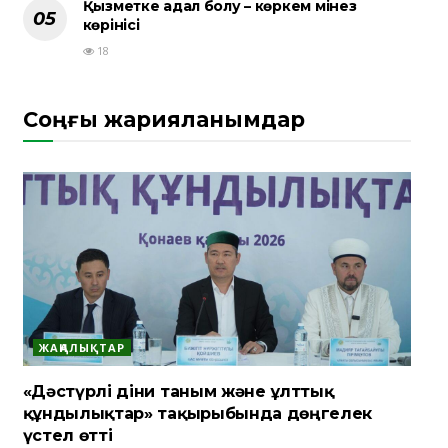
Қызметке адал болу – көркем мінез
көрінісі
18
Соңғы жарияланымдар
ЖАҢАЛЫҚТАР
«Дәстүрлі діни таным және ұлттық
құндылықтар» тақырыбында дөңгелек
үстел өтті