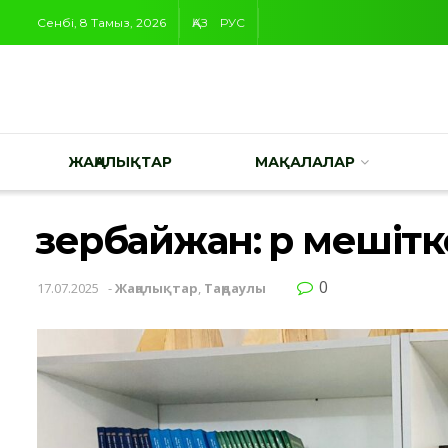
Сенбі, 8 Тамыз, 2026
ҚАЗ
РУС
ЖАҢАЛЫҚТАР
МАҚАЛАЛАР
Әзербайжан: Әр мешітк
0
17.07.2025
-
Жаңалықтар
,
Таңдаулы