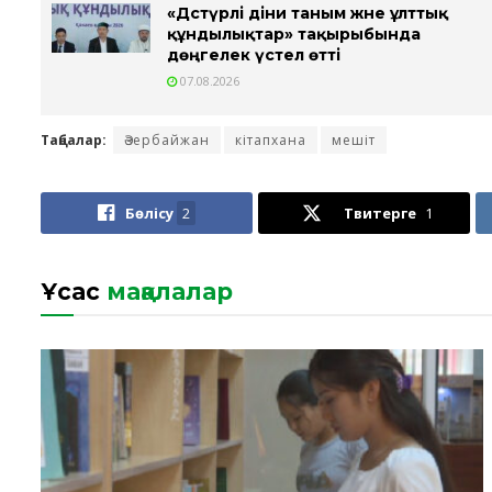
«Дәстүрлі діни таным және ұлттық
құндылықтар» тақырыбында
дөңгелек үстел өтті
07.08.2026
Таңбалар:
Әзербайжан
кітапхана
мешіт
Бөлісу
2
Твитерге
1
Ұқсас
мақалалар