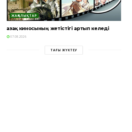
ЖАҢАЛЫҚТАР
Қазақ киносының жетістігі артып келеді
07.08.2026
ТАҒЫ ЖҮКТЕУ