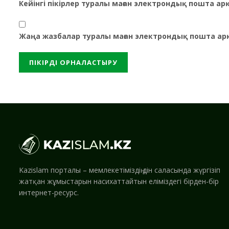
Кейінгі пікірлер туралы маған электрондық пошта а
Жаңа жазбалар туралы маған электрондық пошта ар
Kazislam порталы – мемлекетіміздің дін саласында жүргізіп
жатқан жұмыстарын насихаттайтын еліміздегі бірден-бір
интернет-ресурс.