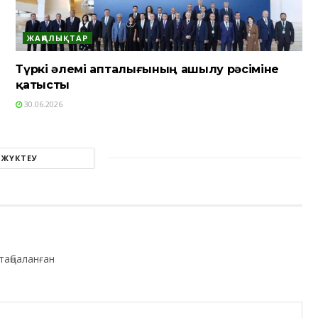
ЖАҢАЛЫҚТАР
Түркі әлемі апталығының ашылу рәсіміне
қатысты
30.06.2026
 ЖҮКТЕУ
таңбаланған