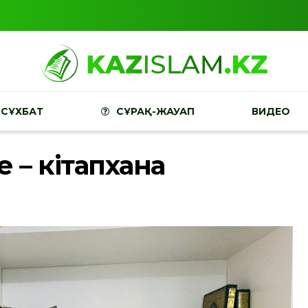
СҰХБАТ
СҰРАҚ-ЖАУАП
ВИДЕО
е – кітапхана