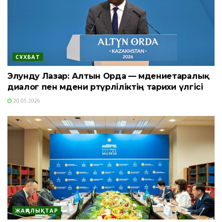
СҰХБАТ
Элунду Лазар: Алтын Орда — мәдениетаралық
диалог пен мәдени әртүрліліктің тарихи үлгісі
20.05.2026
ЖАҢАЛЫҚТАР