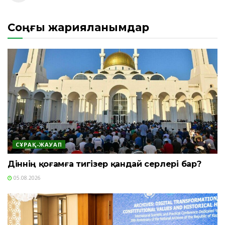
Соңғы жарияланымдар
СҰРАҚ-ЖАУАП
Діннің қоғамға тигізер қандай әсерлері бар?
05.08.2026