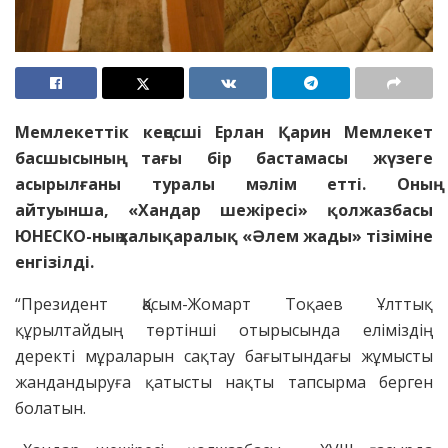
Мемлекеттік кеңесші Ерлан Қарин Мемлекет
басшысының тағы бір бастамасы жүзеге
асырылғаны туралы мәлім етті. Оның
айтуынша, «Хандар шежіресі» қолжазбасы
ЮНЕСКО-ның халықаралық «Әлем жады» тізіміне
енгізілді.
“Президент Қасым-Жомарт Тоқаев Ұлттық
құрылтайдың төртінші отырысында еліміздің
деректі мұраларын сақтау бағытындағы жұмысты
жандандыруға қатысты нақты тапсырма берген
болатын.