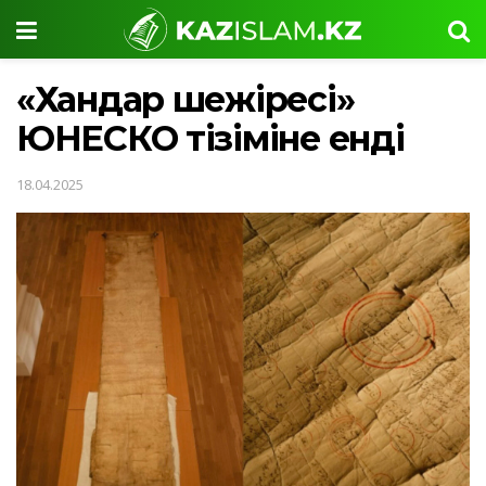
«Хандар шежіресі»
ЮНЕСКО тізіміне енді
18.04.2025