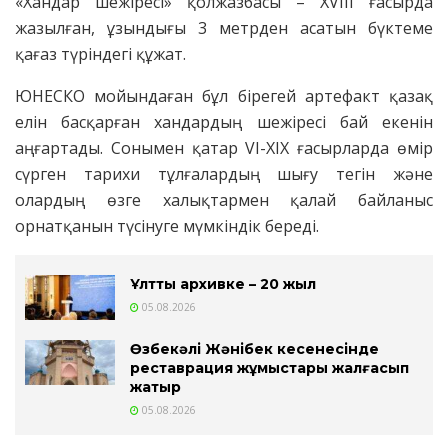
«Хандар шежіресі» қолжазбасы – XVIII ғасырда
жазылған, ұзындығы 3 метрден асатын бүктеме
қағаз түріндегі құжат.
ЮНЕСКО мойындаған бұл бірегей артефакт қазақ
елін басқарған хандардың шежіресі бай екенін
аңғартады. Сонымен қатар VI-XIX ғасырларда өмір
сүрген тарихи тұлғалардың шығу тегін және
олардың өзге халықтармен қалай байланыс
орнатқанын түсінуге мүмкіндік береді.
Ұлттық архивке – 20 жыл
05.08.2026
Өзбекәлі Жәнібек кесенесінде
реставрация жұмыстары жалғасып
жатыр
05.08.2026