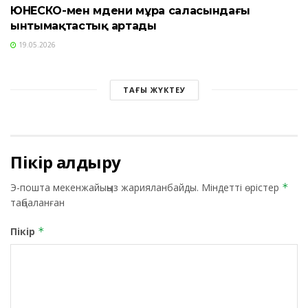
ЮНЕСКО-мен мәдени мұра саласындағы
ынтымақтастық артады
19.05.2026
ТАҒЫ ЖҮКТЕУ
Пікір қалдыру
Э-пошта мекенжайыңыз жарияланбайды.
Міндетті өрістер
*
таңбаланған
Пікір
*