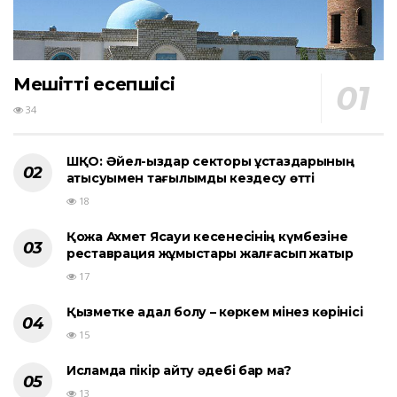
Мешіттің есепшісі
34
ШҚО: Әйел-қыздар секторы ұстаздарының
қатысуымен тағылымды кездесу өтті
18
Қожа Ахмет Ясауи кесенесінің күмбезіне
реставрация жұмыстары жалғасып жатыр
17
Қызметке адал болу – көркем мінез көрінісі
15
Исламда пікір айту әдебі бар ма?
13