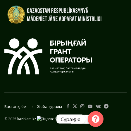
Бастапқы бет
Жоба туралы
Сұрақ қою
© 2025
kazIslam.kz