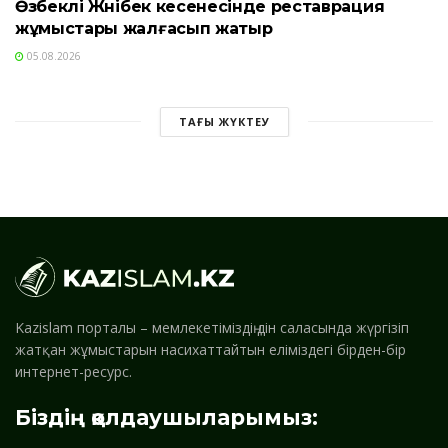
Өзбекәлі Жәнібек кесенесінде реставрация
жұмыстары жалғасып жатыр
05.08.2026
ТАҒЫ ЖҮКТЕУ
Kazislam порталы – мемлекетіміздің дін саласында жүргізіп
жатқан жұмыстарын насихаттайтын еліміздегі бірден-бір
интернет-ресурс.
Біздің қолдаушыларымыз: