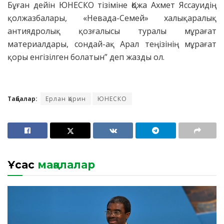
Бұған дейін ЮНЕСКО тізіміне Қожа Ахмет Яссауидің
қолжазбалары, «Невада-Семей» халықаралық
антиядролық қозғалысы туралы мұрағат
материалдары, сондай-ақ Арал теңізінің мұрағат
қоры енгізілген болатын” деп жазды ол.
Таңбалар:
Ерлан Қарин
ЮНЕСКО
Ұқсас
мақалалар