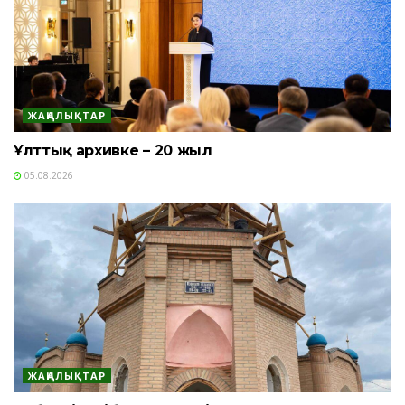
ЖАҢАЛЫҚТАР
Ұлттық архивке – 20 жыл
05.08.2026
ЖАҢАЛЫҚТАР