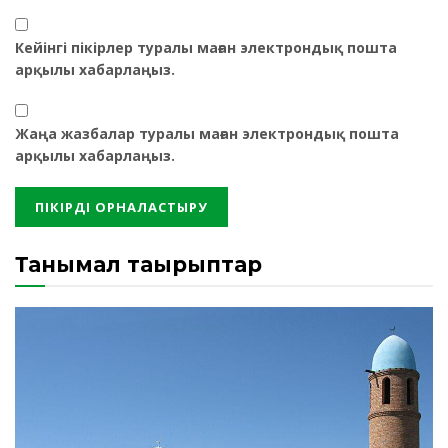
Кейінгі пікірлер туралы маған электрондық пошта
арқылы хабарлаңыз.
Жаңа жазбалар туралы маған электрондық пошта
арқылы хабарлаңыз.
Танымал тақырыптар