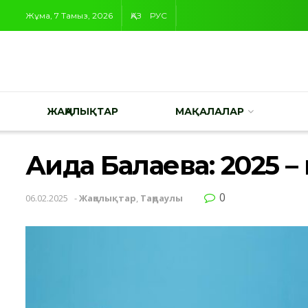
Жұма, 7 Тамыз, 2026
ҚАЗ
РУС
ЖАҢАЛЫҚТАР
МАҚАЛАЛАР
Аида Балаева: 2025 
0
06.02.2025
-
Жаңалықтар
,
Таңдаулы