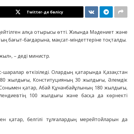
Twitter-де бөлісу
еңейтілген алқа отырысы өтті. Жиында Мәдениет және
ың бағыт-бағдарына, мақсат-міндеттеріне тоқталды.
ыл», – деді министр.
-шаралар өткізіледі. Олардың қатарында Қазақстан
 80 жылдығы, Конституцияның 30 жылдығы, Әлемдік
. Сонымен қатар, Абай Құнанбайұлының 180 жылдығы,
лендиевтің 100 жылдығы және басқа да көрнекті
ен қатар, белгілі тұлғалардың мерейтойларын да