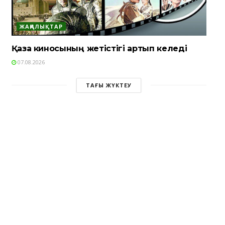
ЖАҢАЛЫҚТАР
Қазақ киносының жетістігі артып келеді
07.08.2026
ТАҒЫ ЖҮКТЕУ