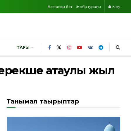
Бастапқы бет
Жоба туралы
Кіру
ТАҒЫ
а ерекше атаулы жыл
Танымал тақырыптар