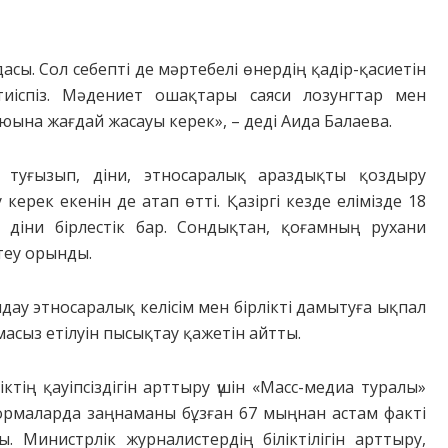
сы. Сол себепті де мәртебелі өнердің қадір-қасиетін
 тиіспіз. Мәдениет ошақтары саяси лозунгтар мен
юына жағдай жасауы керек», – деді Аида Балаева.
 туғызып, діни, этносаралық араздықты қоздыру
керек екенін де атап өтті. Қазіргі кезде елімізде 18
 діни бірлестік бар. Сондықтан, қоғамның рухани
теу орынды.
дау этносаралық келісім мен бірлікті дамытуға ықпал
асыз етілуін пысықтау қажетін айтты.
ктің қауіпсіздігін арттыру үшін «Масс-медиа туралы»
рмаларда заңнаманы бұзған 67 мыңнан астам факті
Министрлік журналистердің біліктілігін арттыру,