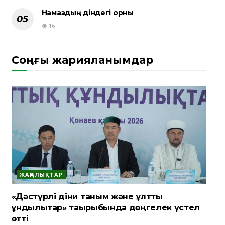
Намаздың діндегі орны
16
Соңғы жарияланымдар
ЖАҢАЛЫҚТАР
«Дәстүрлі діни таным және ұлттық
құндылықтар» тақырыбында дөңгелек үстел
өтті