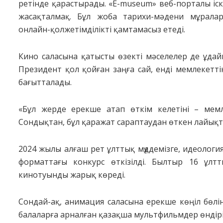
ретінде қарастырады. «E-museum» веб-порталы іск
жасақталмақ. Бұл жоба тарихи-мәдени мұрала
онлайн-қолжетімділікті қамтамасыз етеді.
Кино саласына қатысты өзекті мәселелер де ұдай
Президент қол қойған заңға сай, енді мемлекет
бағытталады.
«Бұл жерде ерекше атап өткім келетіні – мемл
Сондықтан, бұл қаражат сараптаудан өткен лайықты
2024 жылы алғаш рет ұлттық мүддемізге, идеология
форматтағы конкурс өткізілді. Былтыр 16 ұл
кинотуынды жарық көреді.
Сондай-ақ, анимация саласына ерекше көңіл бөлі
балаларға арналған қазақша мультфильмдер өндірі