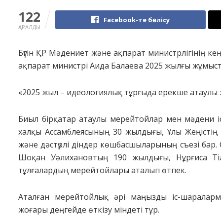
122
Facebook-те бөлісу
ҚАРАЛДЫ
Бүгін ҚР Мәдениет және ақпарат министрлігінің к
ақпарат министрі Аида Балаева 2025 жылғы жұмыст
«2025 жыл – идеологиялық тұрғыда ерекше атаулы ж
Биыл бірқатар атаулы мерейтойлар мен мәдени іс
халқы Ассамблеясының 30 жылдығы, Ұлы Жеңістің
және дәстүрлі діндер көшбасшыларының съезі бар
Шоқан Уәлихановтың 190 жылдығы, Нұрғиса Ті
тұлғалардың мерейтойлары аталып өтпек.
Аталған мерейтойлық әрі маңызды іс-шараларм
жоғары деңгейде өткізу міндеті тұр.