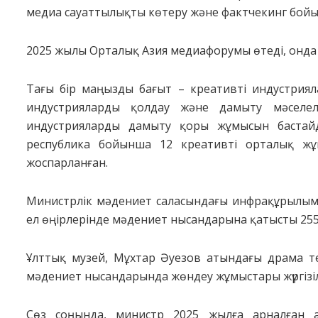
медиа сауаттылықты көтеру және фактчекинг бой
2025 жылы Орталық Азия медиафорумы өтеді, онда 
Тағы бір маңызды бағыт – креативті индустрия
индустрияларды қолдау және дамыту мәселел
индустрияларды дамыту қоры жұмысын бастайды
республика бойынша 12 креативті орталық жұ
жоспарланған.
Министрлік мәдениет саласындағы инфрақұрылым
ел өңірлерінде мәдениет нысандарына қатысты 25
Ұлттық музей, Мұхтар Әуезов атындағы драма т
мәдениет нысандарында жөндеу жұмыстары жүргізі
Сөз соңында, министр 2025 жылға арналған 