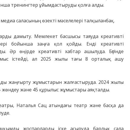
ынша тренингтер ұйымдастыруды қолға алды.
медиа саласының өзекті мәселелері талқыланбақ.
ларды дамыту. Мемлекет басшысы таяуда креативті
ері бойынша заңға қол қойды. Енді креативті
. Әр өңірде креативті хабтар ашылуда. Бүгінде
мыс істейді, ал 2025 жылы тағы 8 орталық ашу
ды жаңғырту жұмыстарын жалғастыруда. 2024 жылы
5 жөндеу және 45 құрылыс жұмыстары аяқталды.
еатры, Наталья Сац атындағы театр және басқа да
луде.
ауқымды жоспарларды іске асыруда барлық сала