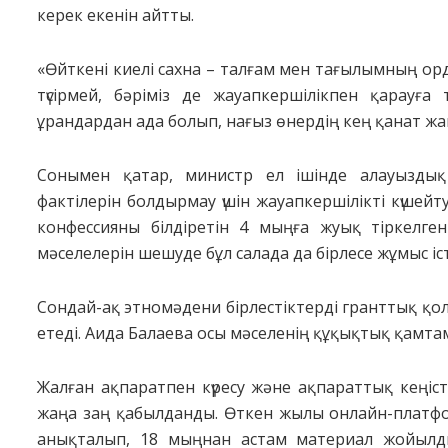
керек екенін айтты.
«Өйткені киелі сахна – талғам мен тағылымның орда
түсірмей, бәріміз де жауапкершілікпен қарауға
ұрандардан ада болып, нағыз өнердің кең қанат жа
Сонымен қатар, министр ел ішінде алауыздық
фактілерін болдырмау үшін жауапкершілікті күшейту 
конфессияны білдіретін 4 мыңға жуық тіркелген
мәселелерін шешуде бұл салада да бірлесе жұмыс іс
Сондай-ақ этномәдени бірлестіктерді гранттық қол
етеді. Аида Балаева осы мәселенің құқықтық қамтам
Жалған ақпаратпен күресу және ақпараттық кеңісті
жаңа заң қабылданды. Өткен жылы онлайн-платфо
анықталып, 18 мыңнан астам материал жойылды. 