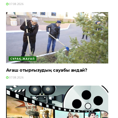
07.08.2026
СҰРАҚ-ЖАУАП
Ағаш отырғызудың сауабы қандай?
07.08.2026