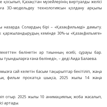
е қосылып, Қазақстан музейлерінің виртуалды желісі
рға 3D-модельдеу технологиясын қолдану арқылы
ы назарда. Солардың бірі – «Қазақфильмді» дамыту.
тік қаржыландырудың кемінде 30%-ы «Қазақфильмге»
екеттен бөлінетін әр тиынның есебі, сұрауы бар.
 туындыларға ғана бөлінеді», – деді Аида Балаева.
мызға сай келетін басым тақырыптар бекітіліп, жаңа
ттық фильм прокатқа шықса, 2025 жылы 14 жаңа
ніп отыр. 2025 жылы 10 анимациялық жоба жасалып,
сі артады.