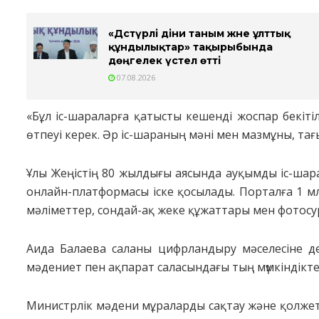
«Дәстүрлі діни таным және ұлттық
құндылықтар» тақырыбында
дөңгелек үстел өтті
07.08.2026
«Бұл іс-шараларға қатысты кешенді жоспар бекіт
өтпеуі керек. Әр іс-шараның мәні мен мазмұны, тағ
Ұлы Жеңістің 80 жылдығы аясында ауқымды іс-шар
онлайн-платформасы іске қосылады. Порталға 1 м
мәліметтер, сондай-ақ жеке құжаттары мен фотосуре
Аида Балаева саланы цифрландыру мәселесіне де
мәдениет пен ақпарат саласындағы тың мүмкіндікте
Министрлік мәдени мұраларды сақтау және қолжеті