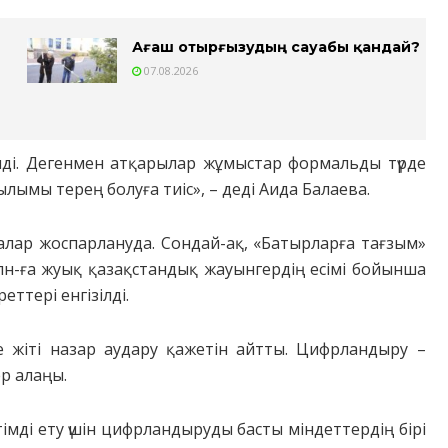
Ағаш отырғызудың сауабы қандай?
07.08.2026
ілді. Дегенмен атқарылар жұмыстар формальды түрде
ылымы терең болуға тиіс», – деді Аида Балаева.
алар жоспарлануда. Сондай-ақ, «Батырларға тағзым»
лн-ға жуық қазақстандық жауынгердің есімі бойынша
ттері енгізілді.
 жіті назар аудару қажетін айтты. Цифрландыру –
р алаңы.
мді ету үшін цифрландыруды басты міндеттердің бірі