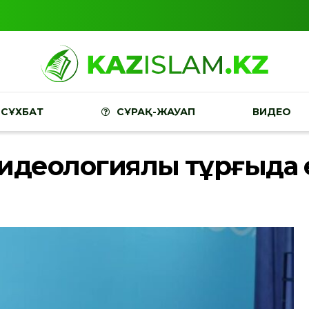
СҰХБАТ
СҰРАҚ-ЖАУАП
ВИДЕО
– идеологиялық тұрғыд