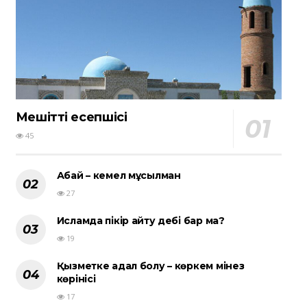
Мешіттің есепшісі
45
Абай – кемел мұсылман
27
Исламда пікір айту әдебі бар ма?
19
Қызметке адал болу – көркем мінез
көрінісі
17