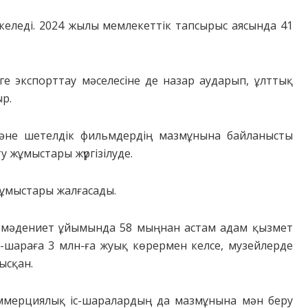
еледі. 2024 жылы мемлекеттік тапсырыс аясында 41
е экспорттау мәселесіне де назар аударып, ұлттық
р.
әне шетелдік фильмдердің мазмұнына байланысты
у жұмыстары жүргізілуде.
жұмыстары жалғасады.
а мәдениет ұйымында 58 мыңнан астам адам қызмет
с-шараға 3 млн-ға жуық көрермен келсе, музейлерде
ысқан.
ммерциялық іс-шаралардың да мазмұнына мән беру