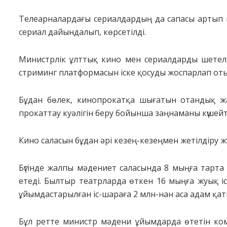
Телеарналардағы сериалдардың да сапасы артып к
сериал дайындалып, көрсетілді.
Министрлік ұлттық кино мен сериалдарды шетелг
стриминг платформасын іске қосуды жоспарлап оты
Бұдан бөлек, кинопрокатқа шығатын отандық ж
прокаттау куәлігін беру бойынша заңнаманы күшейт
Кино саласын бұдан әрі кезең-кезеңмен жетілдіру 
Бүгінде жалпы мәдениет саласында 8 мыңға тарт
етеді. Былтыр театрларда өткен 16 мыңға жуық і
ұйымдастарылған іс-шараға 2 млн-нан аса адам қат
Бұл ретте министр мәдени ұйымдарда өтетін ко