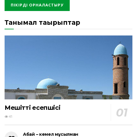
Танымал тақырыптар
Мешіттің есепшісі
41
Абай – кемел мұсылман