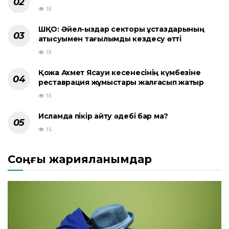
18
ШҚО: Әйел-қыздар секторы ұстаздарының
қатысуымен тағылымды кездесу өтті
18
Қожа Ахмет Ясауи кесенесінің күмбезіне
реставрация жұмыстары жалғасып жатыр
18
Исламда пікір айту әдебі бар ма?
16
Соңғы жарияланымдар