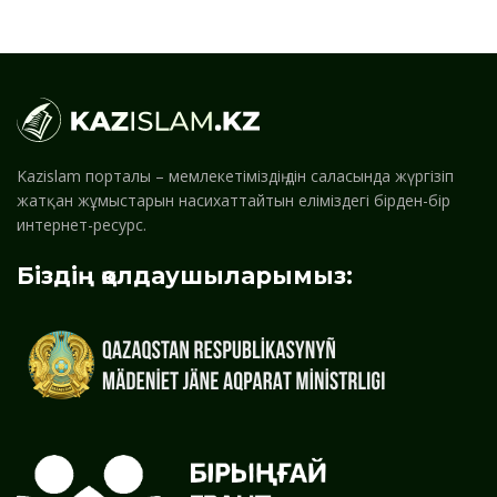
Kazislam порталы – мемлекетіміздің дін саласында жүргізіп
жатқан жұмыстарын насихаттайтын еліміздегі бірден-бір
интернет-ресурс.
Біздің қолдаушыларымыз: