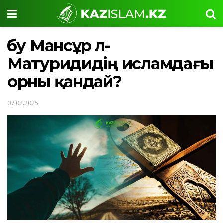
Әбу Мансұр Әл-
Матуридидің исламдағы
орны қандай?
07.02.2025