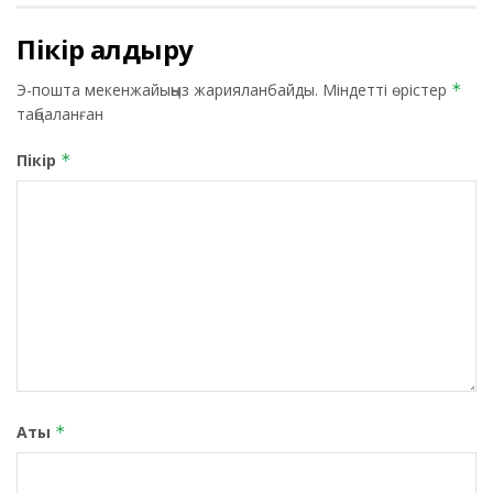
Пікір қалдыру
Э-пошта мекенжайыңыз жарияланбайды.
Міндетті өрістер
*
таңбаланған
Пікір
*
Аты
*