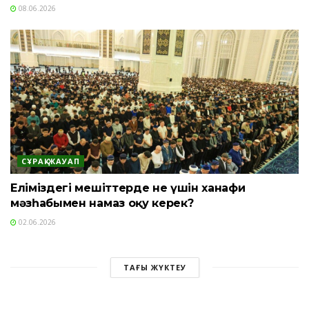
08.06.2026
СҰРАҚ-ЖАУАП
Еліміздегі мешіттерде не үшін ханафи
мәзһабымен намаз оқу керек?
02.06.2026
ТАҒЫ ЖҮКТЕУ