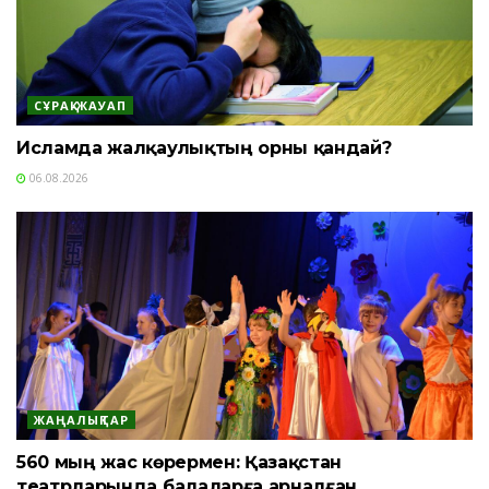
СҰРАҚ-ЖАУАП
Исламда жалқаулықтың орны қандай?
06.08.2026
ЖАҢАЛЫҚТАР
560 мың жас көрермен: Қазақстан
театрларында балаларға арналған