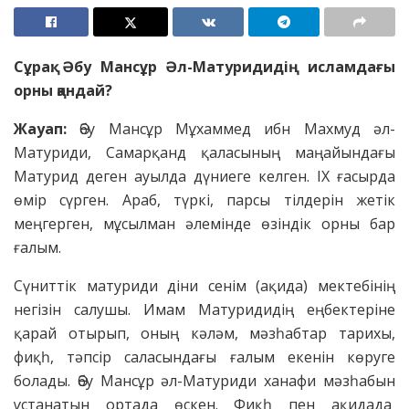
Сұрақ: Әбу Мансұр Әл-Матуридидің исламдағы
орны қандай?
Жауап:
Әбу Мансұр Мұхаммед ибн Махмуд әл-
Матуриди, Самарқанд қаласының маңайындағы
Матурид деген ауылда дүниеге келген. IX ғасырда
өмір сүрген. Араб, түркі, парсы тілдерін жетік
меңгерген, мұсылман әлемінде өзіндік орны бар
ғалым.
Сүниттік матуриди діни сенім (ақида) мектебінің
негізін салушы. Имам Матуридидің еңбектеріне
қарай отырып, оның кәләм, мәзһабтар тарихы,
фиқһ, тәпсір саласындағы ғалым екенін көруге
болады. Әбу Мансұр әл-Матуриди ханафи мәзһабын
ұстанатын ортада өскен. Фиқһ пен ақидада