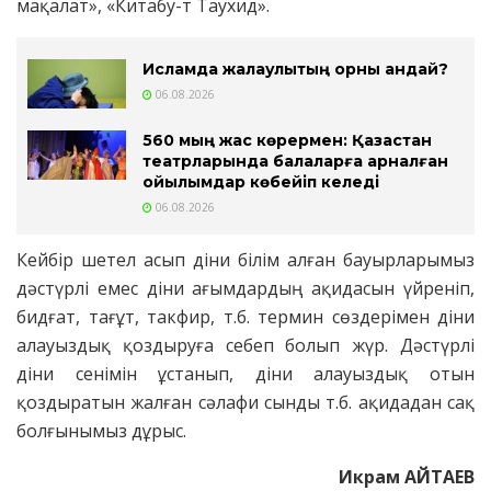
мақалат», «Китабу-т Таухид».
Исламда жалқаулықтың орны қандай?
06.08.2026
560 мың жас көрермен: Қазақстан
театрларында балаларға арналған
қойылымдар көбейіп келеді
06.08.2026
Кейбір шетел асып діни білім алған бауырларымыз
дәстүрлі емес діни ағымдардың ақидасын үйреніп,
бидғат, тағұт, такфир, т.б. термин сөздерімен діни
алауыздық қоздыруға себеп болып жүр. Дәстүрлі
діни сенімін ұстанып, діни алауыздық отын
қоздыратын жалған сәлафи сынды т.б. ақидадан сақ
болғынымыз дұрыс.
Икрам АЙТАЕВ