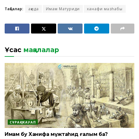
Таңбалар:
ақида
Имам Матуриди
ханафи мәзһабы
Ұқсас
мақалалар
СҰРАҚ-ЖАУАП
Имам Әбу Ханифа мүжтаһид ғалым ба?