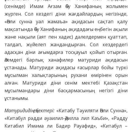
(сенімде) Имам Ағзам Әбу Ханифаның жолымен
жүрген. Сол кездегі діни жағдайлардың негізінде,
«Әһли сунна уал жамаъа» ақидасын сақтап қалу
мақсатында Әбу Ханифаның ақидадағы еңбегін ақыли
және нақыли (аят пен хадис) дәлелдермен қуаттап,
талдап, жүйелеп жандандырған. Сол кездердегі
адасқан діни ағымдарға тосқауыл қойып отырған.
Әлемдегі барлық ханафилер матуриди ақидасын
ұстанады. Матуриди ақидасы ғасырлар бойы түркі
мұсылман халықтарының рухани өмірінен орын
алған. Матуриди діни сенім мектебі Қазақстан
мұсылмандары діни басқармасының негізгі діни
ұстанымы.
Матуридидің еңбектері:
«Китабу Тәуиляти Әһли Сунна»,
«Китабул рәдди әуаилил-Әдилла лил Каъби», «Рәдду
Китабил Имәма ли Бадир Рауафид», «Китабул –