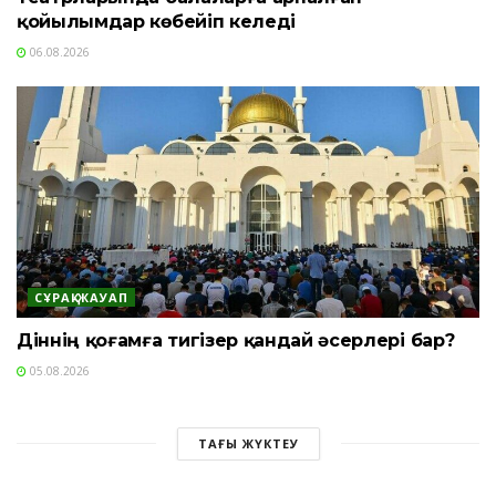
қойылымдар көбейіп келеді
06.08.2026
СҰРАҚ-ЖАУАП
Діннің қоғамға тигізер қандай әсерлері бар?
05.08.2026
ТАҒЫ ЖҮКТЕУ