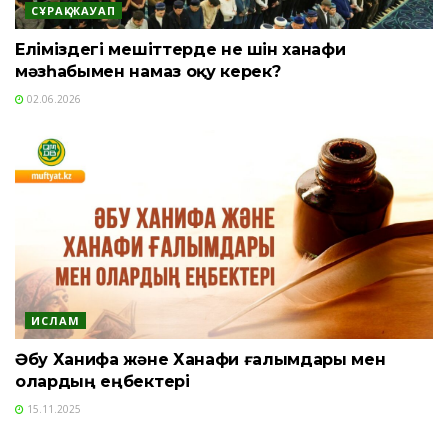
СҰРАҚ-ЖАУАП
Еліміздегі мешіттерде не үшін ханафи
мәзһабымен намаз оқу керек?
02.06.2026
ИСЛАМ
Әбу Ханифа және Ханафи ғалымдары мен
олардың еңбектері
15.11.2025