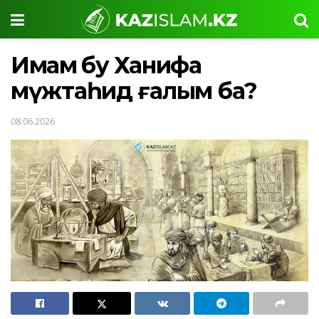
Имам Әбу Ханифа
мүжтаһид ғалым ба?
08.06.2026