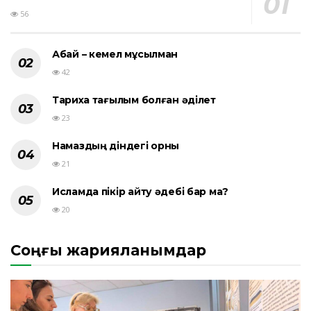
56
Абай – кемел мұсылман
42
Тарихқа тағылым болған әділет
23
Намаздың діндегі орны
21
Исламда пікір айту әдебі бар ма?
20
Соңғы жарияланымдар