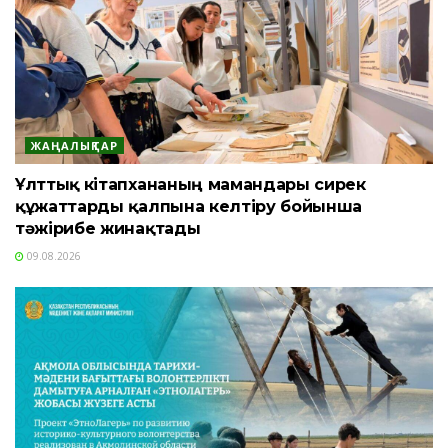
ЖАҢАЛЫҚТАР
Ұлттық кітапхананың мамандары сирек
құжаттарды қалпына келтіру бойынша
тәжірибе жинақтады
09.08.2026