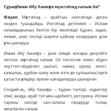
Сұрақ: Имам Әбу Ханифа мүжтаһид ғалым ба?
Жауап:
Мүжтаһид – арабтың «ижтиһад» деген
сөзден туындайды. Ижтиһад дегеніміз – Ислам
ғалымдарының белгілі бір мәселеде Құран, хадис,
ижмағ, қиас секілді шариғи қайнар көздерден діни
үкім шығаруы.
Имам Әбу Ханифа – діни ілімде жоғары деңгейге
жеткен мүжтаһид ғалым. Ол теология ілімін әбден
зерттеп-зерделеп шығып, намаз, ораза, зекет,
қажылық, құрбан шалу және өзге де құлшылықтарға
қатысты үкімдер, ереже-қағидаларды шығарған.
Сондай-ақ, Әбу Ханифа – Құран тәпсірі, хадистер
ілімі, ақида, араб тілі мен әдебиеті, реторика, Ислам
тарихы секілді сан-салалы пәндерді толық
меңгерген ғалым.