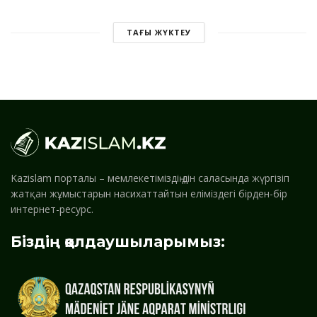
ТАҒЫ ЖҮКТЕУ
Kazislam порталы – мемлекетіміздің дін саласында жүргізіп
жатқан жұмыстарын насихаттайтын еліміздегі бірден-бір
интернет-ресурс.
Біздің қолдаушыларымыз: