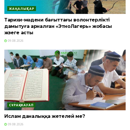
ЖАҢАЛЫҚТАР
Тарихи-мәдени бағыттағы волонтерлікті
дамытуға арналған «ЭтноЛагерь» жобасы
жүзеге асты
09.08.2026
СҰРАҚ-ЖАУАП
Ислам даналыққа жетелей ме?
09.08.2026