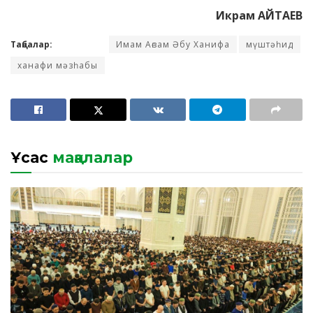
Икрам АЙТАЕВ
Таңбалар:
Имам Ағзам Әбу Ханифа
мүштәһид
ханафи мәзһабы
Ұқсас
мақалалар