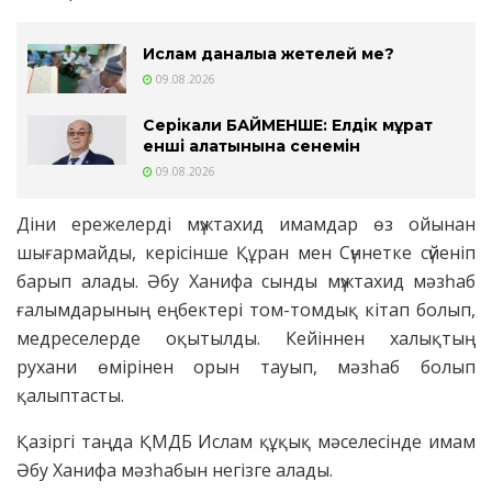
Ислам даналыққа жетелей ме?
09.08.2026
Серікқали БАЙМЕНШЕ: Елдік мұрат
енші алатынына сенемін
09.08.2026
Діни ережелерді мүжтахид имамдар өз ойынан
шығармайды, керісінше Құран мен Сүннетке сүйеніп
барып алады. Әбу Ханифа сынды мүжтахид мәзһаб
ғалымдарының еңбектері том-томдық кітап болып,
медреселерде оқытылды. Кейіннен халықтың
рухани өмірінен орын тауып, мәзһаб болып
қалыптасты.
Қазіргі таңда ҚМДБ Ислам құқық мәселесінде имам
Әбу Ханифа мәзһабын негізге алады.