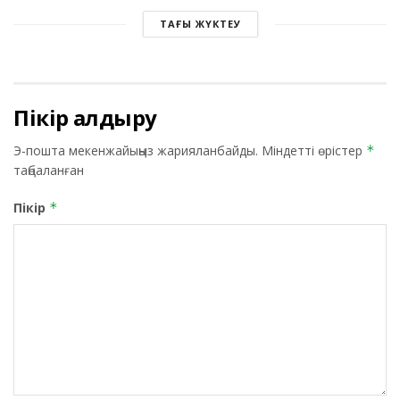
ТАҒЫ ЖҮКТЕУ
Пікір қалдыру
Э-пошта мекенжайыңыз жарияланбайды.
Міндетті өрістер
*
таңбаланған
Пікір
*