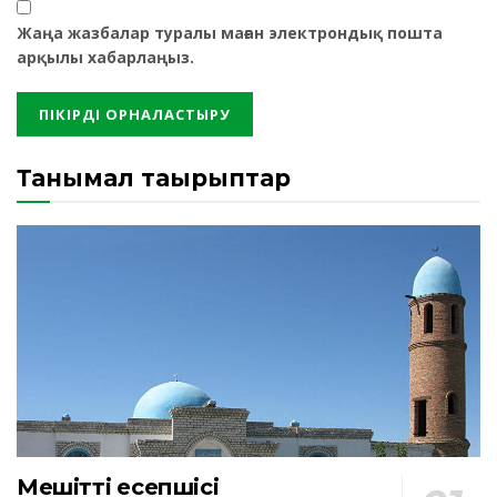
Жаңа жазбалар туралы маған электрондық пошта
арқылы хабарлаңыз.
Танымал тақырыптар
Мешіттің есепшісі