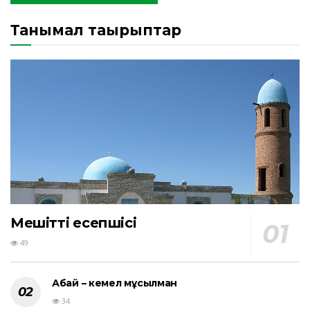
Танымал тақырыптар
Мешіттің есепшісі
49
Абай – кемел мұсылман
34