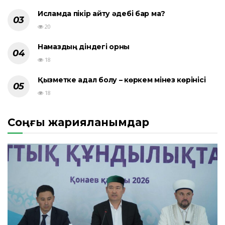
Исламда пікір айту әдебі бар ма?
20
Намаздың діндегі орны
18
Қызметке адал болу – көркем мінез көрінісі
18
Соңғы жарияланымдар