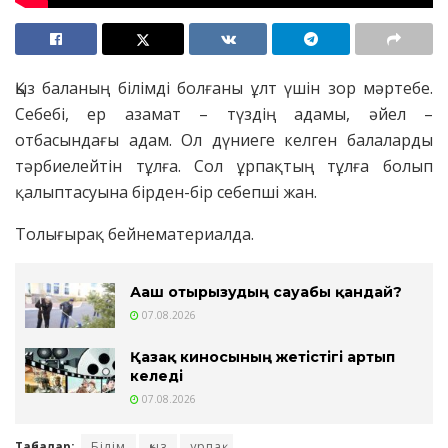
Қыз баланың білімді болғаны ұлт үшін зор мәртебе.
Себебі, ер азамат – түздің адамы, әйел –
отбасындағы адам. Ол дүниеге келген балаларды
тәрбиелейтін тұлға. Сол ұрпақтың тұлға болып
қалыптасуына бірден-бір себепші жан.
Толығырақ бейнематериалда.
Ағаш отырғызудың сауабы қандай?
07.08.2026
Қазақ киносының жетістігі артып
келеді
07.08.2026
Таңбалар:
Білім
қыз
ұрпақ