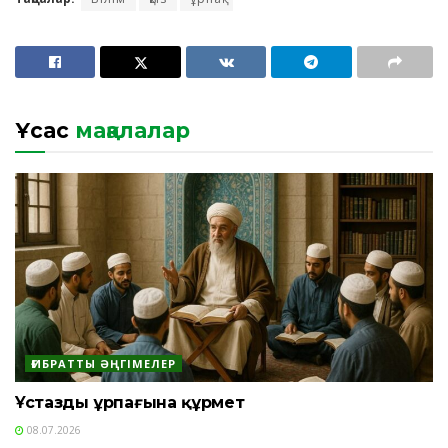
Ұқсас
мақалалар
ҒИБРАТТЫ ӘҢГІМЕЛЕР
Ұстаздың ұрпағына құрмет
08.07.2026