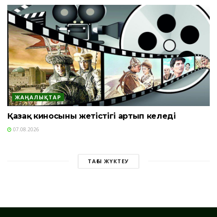
ЖАҢАЛЫҚТАР
Қазақ киносының жетістігі артып келеді
07.08.2026
ТАҒЫ ЖҮКТЕУ