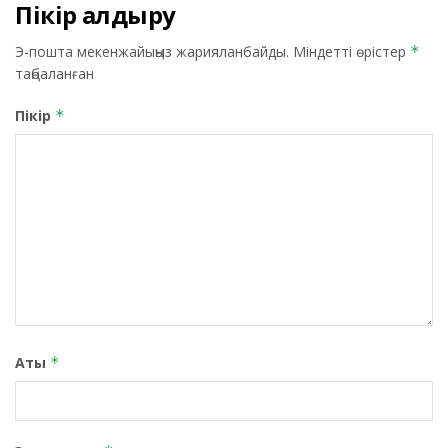
Пікір қалдыру
Э-пошта мекенжайыңыз жарияланбайды.
Міндетті өрістер
*
таңбаланған
Пікір
*
Аты
*