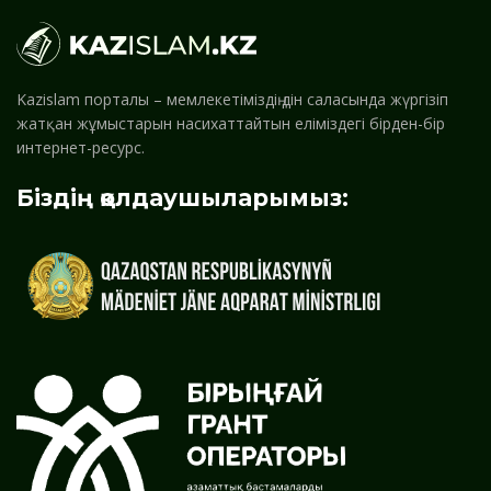
Kazislam порталы – мемлекетіміздің дін саласында жүргізіп
жатқан жұмыстарын насихаттайтын еліміздегі бірден-бір
интернет-ресурс.
Біздің қолдаушыларымыз: