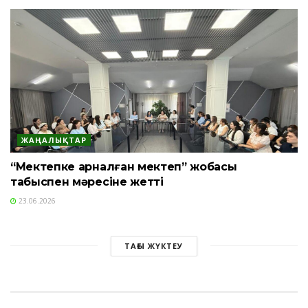
ЖАҢАЛЫҚТАР
“Мектепке арналған мектеп” жобасы
табыспен мәресіне жетті
23.06.2026
ТАҒЫ ЖҮКТЕУ