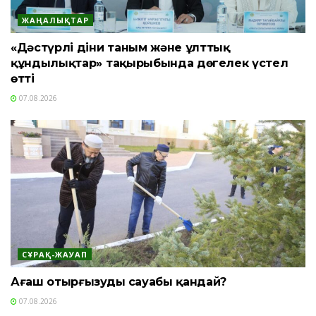
ЖАҢАЛЫҚТАР
«Дәстүрлі діни таным және ұлттық
құндылықтар» тақырыбында дөңгелек үстел
өтті
07.08.2026
СҰРАҚ-ЖАУАП
Ағаш отырғызудың сауабы қандай?
07.08.2026