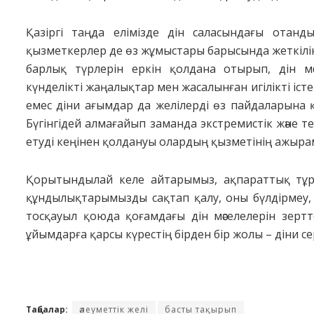
Қазіргі таңда елімізде дін саласындағы отанд
қызметкерлер де өз жұмыстары барысында жеткілікт
барлық түрлерін еркін қолдана отырып, дін мә
күнделікті жаңалықтар мен жасалынған игілікті істе
емес діни ағымдар да желілерді өз пайдаларына
Бүгінгідей алмағайып заманда экстремистік және 
етуді кеңінен қолдануы олардың қызметінің ажырам
Қорытындылай келе айтарымыз, ақпараттық тұр
құндылықтарымызды сақтап қалу, оны бүлдірмеу,
тосқауыл қоюда қоғамдағы дін мәселелерін зерт
ұйымдарға қарсы күрестің бірден бір жолы – діни се
Таңбалар:
әлеуметтік желі
басты тақырып