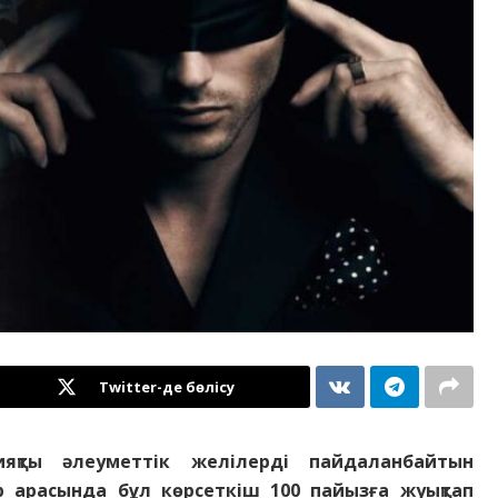
Twitter-де бөлісу
сияқты әлеуметтік желілерді пайдаланбайтын
р арасында бұл көрсеткіш 100 пайызға жуықтап