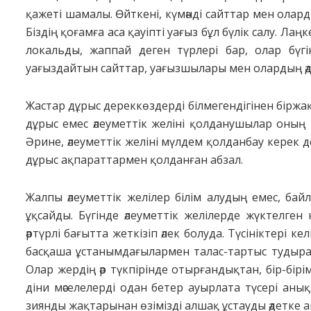
қажеті шамалы. Өйткені, күмәнді сайттар мен олар
Біздің қоғамға аса қауіпті уағыз бұл бүлік салу. Лаң
локальды, жаппай деген түрлері бар, олар бүгін
уағыздайтын сайттар, уағызшылары мен олардың ә
Жастар дұрыс дереккөздерді білмегендігінен біржа
дұрыс емес әлеуметтік желіні қолданушылар оның 
Әрине, әлеуметтік желіні мүлдем қолданбау керек 
дұрыс ақпараттармен қолданған абзал.
Жалпы әлеуметтік желілер білім алудың емес, бай
ұқсайды. Бүгінде әлеуметтік желілерде жүктелген 
әртүрлі бағытта жеткізіп әлек болуда. Түсініктері 
басқаша ұстанымдағылармен талас-тартыс тудырады
Олар жердің әр түкпірінде отырғандықтан, бір-бірім
діни мәселелерді одан бетер ауырлата түсері аны
зиянды жақтарынан өзімізді алшақ ұстауды әдетке а