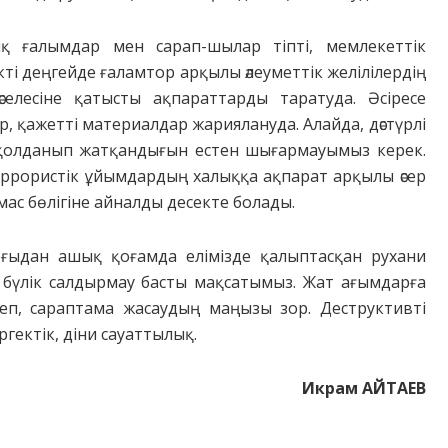
ық ғалымдар мен сарап-шылар тіпті, мемлекеттік
і деңгейде ғаламтор арқылы әлеуметтік желілілердің
селесіне қатысты ақпараттарды таратуда. Әсіресе
р, қажетті материалдар жариялануда. Алайда, дәстүрлі
 қолданып жатқандығын естен шығармауымыз керек.
террористік ұйымдардың халыққа ақпарат арқылы әсер
ас бөлігіне айналды десекте болады.
ғыдан ашық қоғамда елімізде қалыптасқан рухани
 бүлік салдырмау басты мақсатымыз. Жат ағымдарға
теп, сараптама жасаудың маңызы зор. Деструктивті
ргектік, діни сауаттылық.
И
крам АЙТАЕВ