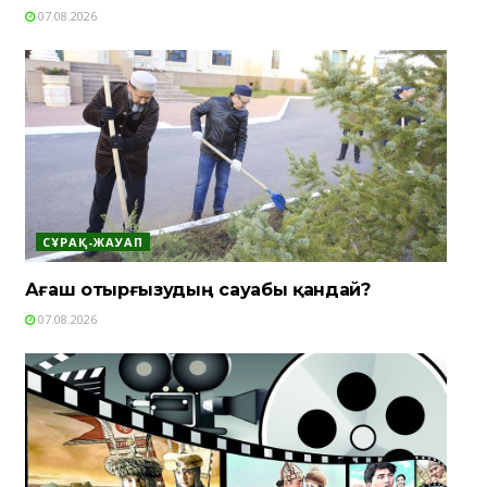
07.08.2026
СҰРАҚ-ЖАУАП
Ағаш отырғызудың сауабы қандай?
07.08.2026