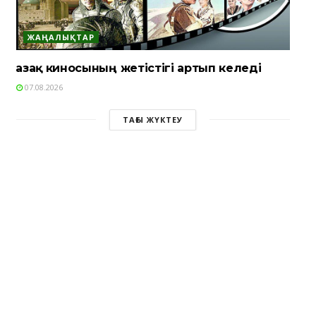
ЖАҢАЛЫҚТАР
Қазақ киносының жетістігі артып келеді
07.08.2026
ТАҒЫ ЖҮКТЕУ