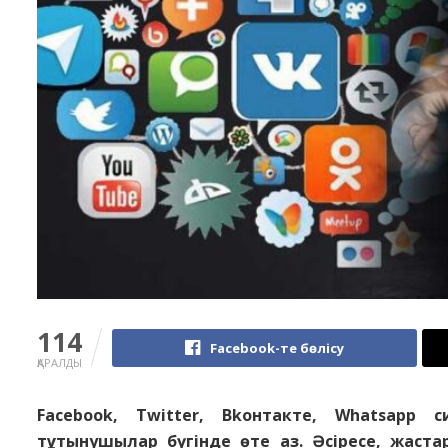
114
Facebook-те бөлісу
ҚАРАЛДЫ
Facebook, Twitter, Bkонтакте, Whatsapp 
тұтынушылар бүгінде өте аз. Әсіресе, жаста