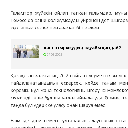
Ғаламтор жүйесін ойлап тапқан ғалымдар, мұны 
немесе өз-өзіне қол жұмсауды үйренсін деп шығарм
көзі ашық кез келген азамат білсе екен.
Ағаш отырғызудың сауабы қандай?
07.08.2026
Қазақстан халқының 76,2 пайызы әлеуметтік желіле
пайдаланатындығын ескерсек, кейде таным мен
көреміз. Бұл жаңа технологияны игеру ісі мемлекет
мүмкіндігінше бұл шарамен айналасуда. Әрине, т
таңда бұл үдеріске ұласу оңай шаруа емес.
Елімізде діни немесе ұлтаралық алауыздық отын 