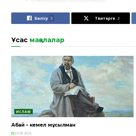
Бөлісу
3
Твитерге
2
Ұқсас
мақалалар
ИСЛАМ
Абай – кемел мұсылман
05.08.2026