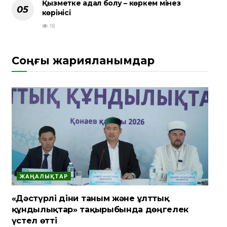
Қызметке адал болу – көркем мінез
көрінісі
18
Соңғы жарияланымдар
ЖАҢАЛЫҚТАР
«Дәстүрлі діни таным және ұлттық
құндылықтар» тақырыбында дөңгелек
үстел өтті