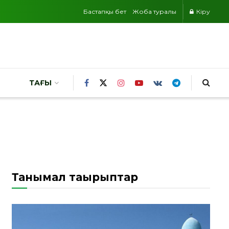
Бастапқы бет
Жоба туралы
Кіру
ТАҒЫ
Танымал тақырыптар