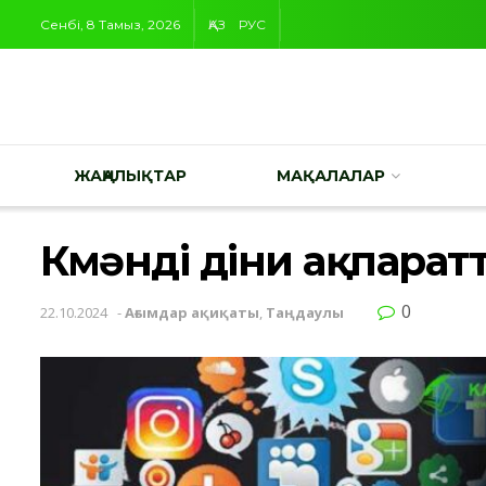
Сенбі, 8 Тамыз, 2026
ҚАЗ
РУС
ЖАҢАЛЫҚТАР
МАҚАЛАЛАР
Күмәнді діни ақпарат
0
22.10.2024
-
Ағымдар ақиқаты
,
Таңдаулы