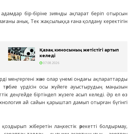
адамдар бір-біріне зиянды ақпарат беріп отырсын
ағаны анық. Тек жақсылыққа ғана қолдану керектігін
Қазақ киносының жетістігі артып
келеді
07.08.2026
рді меңгергені және олар үнемі ондағы ақпараттарды
 тәрбие үрдісін осы жүйеге ауыстырудың маңызын
тік деңгейде біртіндеп жүзеге асып келеді. Әр ел өз
ехнология ай сайын қарыштап дамып отырған бүгінгі
қоздырып жіберетін лаңкестік әрекетті болдырмау,