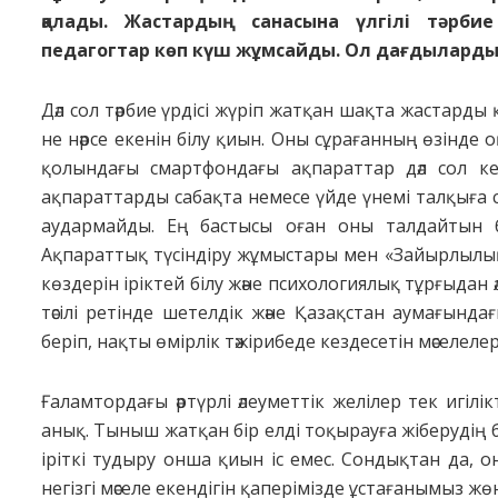
қалады. Жастардың санасына үлгілі тәрби
педагогтар көп күш жұмсайды. Ол дағдылардың
Дәл сол тәрбие үрдісі жүріп жатқан шақта жастарды
не нәрсе екенін білу қиын. Оны сұрағанның өзінде
қолындағы смартфондағы ақпараттар дәл сол 
ақпараттарды сабақта немесе үйде үнемі талқыға са
аудармайды. Ең бастысы оған оны талдайтын бі
Ақпараттық түсіндіру жұмыстары мен «Зайырлылық 
көздерін іріктей білу және психологиялық тұрғыдан 
тәсілі ретінде шетелдік және Қазақстан аумағын
беріп, нақты өмірлік тәжірибеде кездесетін мәселелер
Ғаламтордағы әртүрлі әлеуметтік желілер тек игілік
анық. Тыныш жатқан бір елді тоқырауға жіберудің б
іріткі тудыру онша қиын іс емес. Сондықтан да, 
негізгі мәселе екендігін қаперімізде ұстағанымыз жө