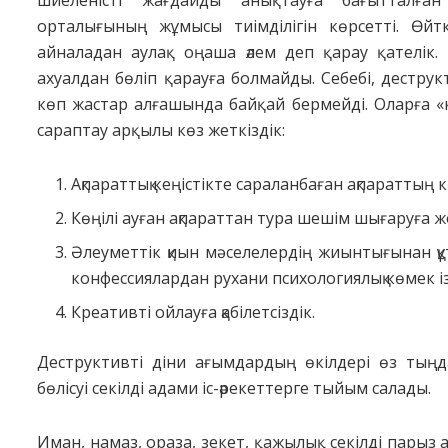
шиеленісті жағдайды анықтауға бағытталған
орталығының жұмысы тиімділігін көрсетті. Өйтке
айналадан аулақ оңаша әлем деп қарау қателік. О
ахуалдан бөліп қарауға болмайды. Себебі, дестру
көп жастар алғашында байқай бермейді. Оларға «к
сараптау арқылы көз жеткіздік:
Ақпараттық кеңістікте сараланбаған ақпараттың 
Көңілі ауған ақпараттан тура шешім шығаруға же
Әлеуметтік қиын мәселелердің жиынтығынан құ
конфессиялардан рухани психологиялық көмек із
Креативті ойлауға қабілетсіздік.
Деструктивті діни ағымдардың өкілдері өз тың
бөлісуі секілді адами іс-әрекеттерге тыйым салады.
Иман, намаз, ораза, зекет, қажылық секілді парыз