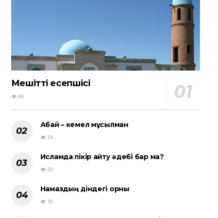
Мешіттің есепшісі
49
Абай – кемел мұсылман
34
Исламда пікір айту әдебі бар ма?
20
Намаздың діндегі орны
18