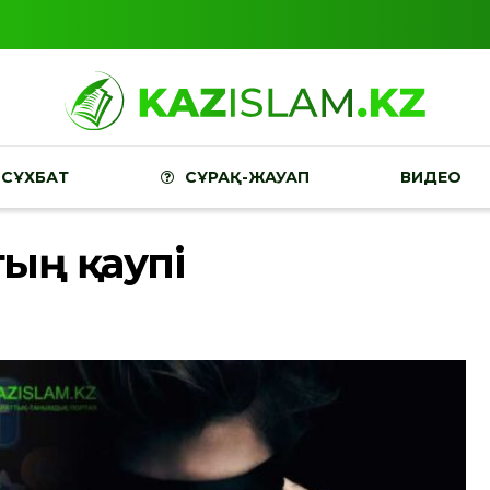
СҰХБАТ
СҰРАҚ-ЖАУАП
ВИДЕО
тың қаупі