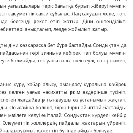
дың уағызшылары теріс бағытқа бұрып жіберуі мүмкін.
кестік әлеуметтік-саяси құбылыс. Лаң салудың жеке, топ,
де белсенді әрекет етіп жатыр. Діни өшпенділікті
дебиеттері анықталып, лезде жойылып жатыр.
қты діни көзқарасқа бет бұра бастайды. Сондықтан да
пайдасынан гөрі зиянына көбірек тап болуы мүмкін.
деуге болмайды, тек уақытылы, шектеулі, өз орнымен,
ланыс құру, хабар алысу, амандасу құралына көбірек
кез келген уағыз насихатты әркім өздерінше түсініп,
келіспеген жағдайда әр тындаушы өз ұстанымын жақтап,
. Осылайша бөлініп, бірін-бірін айыптай бастайды.
ен мәмілеге келуі екіталай. Сондықтан күрделі кейбір
қ. Әлеуметтік желілердің пайдалы жақтарын үйреніп,
йналдыруымыз қажеттігі бүгінде айқын білінуде.