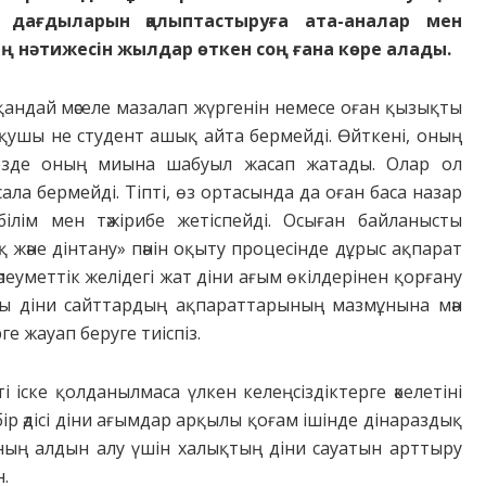
е дағдыларын қалыптастыруға ата-аналар мен
 нәтижесін жылдар өткен соң ғана көре алады.
 қандай мәселе мазалап жүргенін немесе оған қызықты
 оқушы не студент ашық айта бермейді. Өйткені, оның
кезде оның миына шабуыл жасап жатады. Олар ол
ла бермейді. Тіпті, өз ортасында да оған баса назар
лім мен тәжірибе жетіспейді. Осыған байланысты
және дінтану» пәнін оқыту процесінде дұрыс ақпарат
әлеуметтік желідегі жат діни ағым өкілдерінен қорғану
дағы діни сайттардың ақпараттарының мазмұнына мән
ге жауап беруге тиіспіз.
ті іске қолданылмаса үлкен келеңсіздіктерге әкелетіні
ір әдісі діни ағымдар арқылы қоғам ішінде дінараздық
оның алдын алу үшін халықтың діни сауатын арттыру
н.