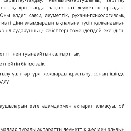
 сараптау-талдау, ғылыми-ағартушылық зерттеу
ні, қазіргі таңда лаңкестікті әлеуметтік ортадан,
ны елдегі саяси, әлеуметтік, рухани-психологиялық
ктивті діни ағымдардың ықпалына түсіп қалғандығын
өңіл аударуының» себептері төмендегідей екендігін
көптігінен туындайтын салғырттық;
тпейтін білімсіздік;
тылу үшін әртүрлі жолдарды қарастыру, соның ішінде
деу;
даушыларын өзге адамдармен ақпарат алмасуы, ой
 амалдар туралы ақпаратты әлеуметтік желіден алудың