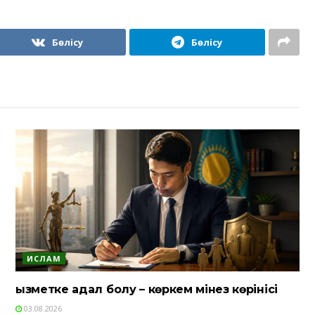
Бөлісу
Бөлісу
ИСЛАМ
Қызметке адал болу – көркем мінез көрінісі
03.08.2026