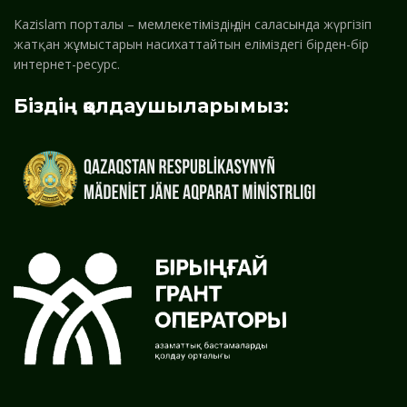
Kazislam порталы – мемлекетіміздің дін саласында жүргізіп
жатқан жұмыстарын насихаттайтын еліміздегі бірден-бір
интернет-ресурс.
Біздің қолдаушыларымыз: