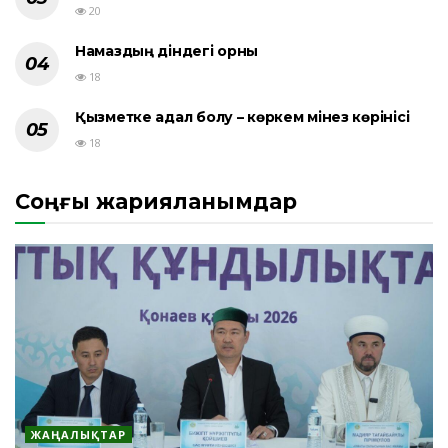
20
Намаздың діндегі орны
18
Қызметке адал болу – көркем мінез көрінісі
18
Соңғы жарияланымдар
ЖАҢАЛЫҚТАР