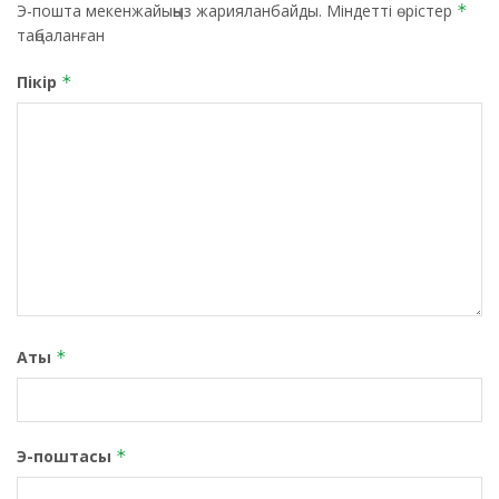
Э-пошта мекенжайыңыз жарияланбайды.
Міндетті өрістер
*
таңбаланған
Пікір
*
Аты
*
Э-поштасы
*