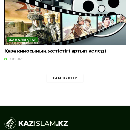
ЖАҢАЛЫҚТАР
Қазақ киносының жетістігі артып келеді
07.08.2026
ТАҒЫ ЖҮКТЕУ