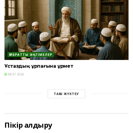
ҒИБРАТТЫ ӘҢГІМЕЛЕР
Ұстаздың ұрпағына құрмет
08.07.2026
ТАҒЫ ЖҮКТЕУ
Пікір қалдыру