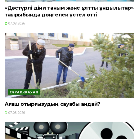
«Дәстүрлі діни таным және ұлттық құндылықтар»
тақырыбында дөңгелек үстел өтті
07.08.2026
СҰРАҚ-ЖАУАП
Ағаш отырғызудың сауабы қандай?
07.08.2026