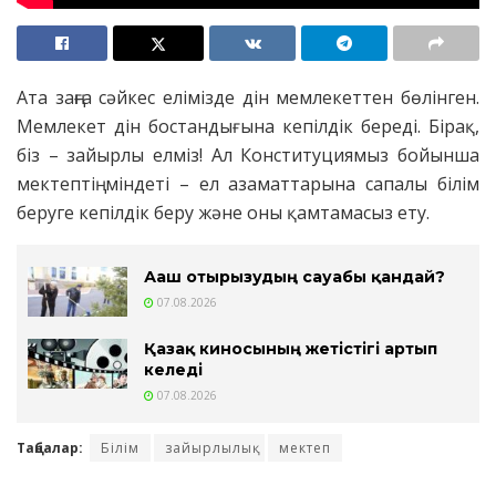
Ата заңға сәйкес елімізде дін мемлекеттен бөлінген.
Мемлекет дін бостандығына кепілдік береді. Бірақ,
біз – зайырлы елміз! Ал Конституциямыз бойынша
мектептің міндеті – ел азаматтарына сапалы білім
беруге кепілдік беру және оны қамтамасыз ету.
Ағаш отырғызудың сауабы қандай?
07.08.2026
Қазақ киносының жетістігі артып
келеді
07.08.2026
Таңбалар:
Білім
зайырлылық
мектеп