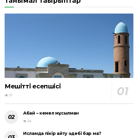
Танымал тақырыптар
Мешіттің есепшісі
51
Абай – кемел мұсылман
34
Исламда пікір айту әдебі бар ма?