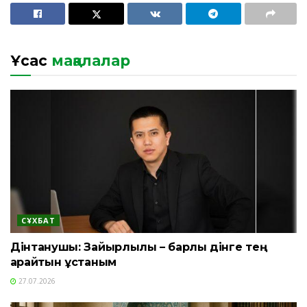
Ұқсас
мақалалар
СҰХБАТ
Дінтанушы: Зайырлылық – барлық дінге тең
қарайтын ұстаным
27.07.2026