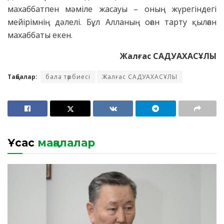
махаббатпен мәміле жасауы – оның жүрегіндегі
мейірімнің дәлелі. Бұл Алланың оған тарту қылған
махаббаты екен.
Жалғас САДУАХАСҰЛЫ
Таңбалар:
бала тәрбиесі
Жалғас САДУАХАСҰЛЫ
Ұқсас
мақалалар