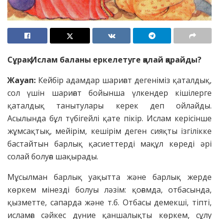
Сұрақ: Ислам баланы еркелетуге қалай қарайды?
Жауап:
Кейбір адамдар шариғат дегеніміз қаталдық,
сол үшін шариғат бойынша үлкендер кішілерге
қаталдық танытулары керек деп ойлайды.
Асылында бұл түбігейлі қате пікір. Ислам керісінше
жұмсақтық, мейірім, кешірім деген сияқты ізгілікке
бастайтын барлық қасиеттерді мақұл көреді әрі
солай болуға шақырады.
Мұсылман барлық уақытта және барлық жерде
көркем мінезді болуы ләзім: қоғамда, отбасында,
қызметте, сапарда және т.б. Отбасы демекші, тіпті,
исламға сәйкес дүние қаншалықты көркем, сұлу