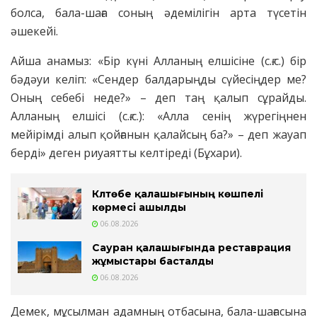
болса, бала-шаға соның әдемілігін арта түсетін
әшекейі.
Айша анамыз: «Бір күні Алланың елшісіне (с.ғ.с.) бір
бәдәуи келіп: «Сендер балдарыңды сүйесіңдер ме?
Оның себебі неде?» – деп таң қалып сұрайды.
Алланың елшісі (с.ғ.с.): «Алла сенің жүрегіңнен
мейірімді алып қойғанын қалайсың ба?» – деп жауап
берді» деген риуаятты келтіреді (Бұхари).
Күлтөбе қалашығының көшпелі
көрмесі ашылды
06.08.2026
Сауран қалашығында реставрация
жұмыстары басталды
06.08.2026
Демек, мұсылман адамның отбасына, бала-шағасына