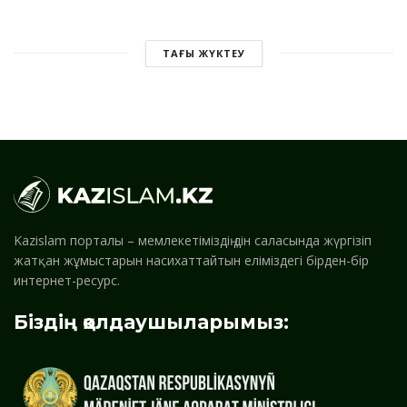
ТАҒЫ ЖҮКТЕУ
Kazislam порталы – мемлекетіміздің дін саласында жүргізіп
жатқан жұмыстарын насихаттайтын еліміздегі бірден-бір
интернет-ресурс.
Біздің қолдаушыларымыз: