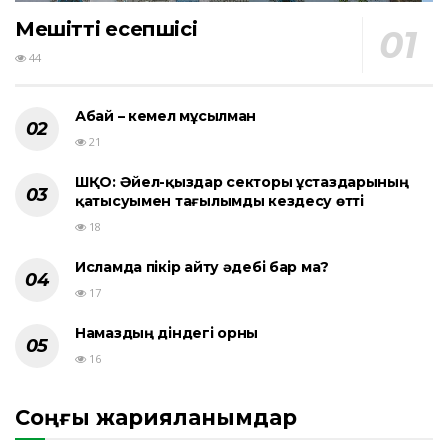
Мешіттің есепшісі
44
Абай – кемел мұсылман
21
ШҚО: Әйел-қыздар секторы ұстаздарының
қатысуымен тағылымды кездесу өтті
18
Исламда пікір айту әдебі бар ма?
17
Намаздың діндегі орны
16
Соңғы жарияланымдар