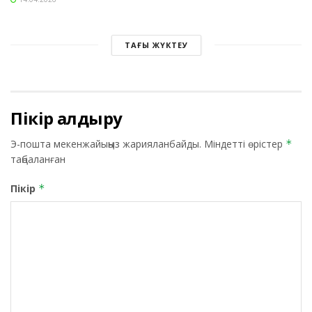
ТАҒЫ ЖҮКТЕУ
Пікір қалдыру
Э-пошта мекенжайыңыз жарияланбайды.
Міндетті өрістер
*
таңбаланған
Пікір
*