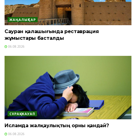
ЖАҢАЛЫҚТАР
Сауран қалашығында реставрация
жұмыстары басталды
06.08.2026
СҰРАҚ-ЖАУАП
Исламда жалқаулықтың орны қандай?
06.08.2026