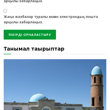
арқылы хабарлаңыз.
Жаңа жазбалар туралы маған электрондық пошта
арқылы хабарлаңыз.
Танымал тақырыптар