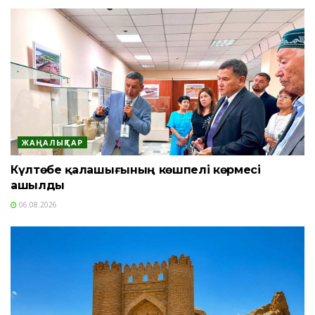
ЖАҢАЛЫҚТАР
Күлтөбе қалашығының көшпелі көрмесі
ашылды
06.08.2026