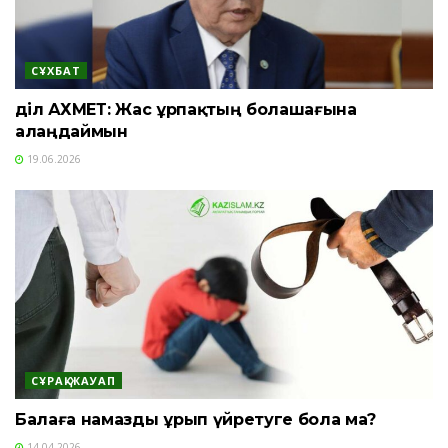
СҰХБАТ
Әділ АХМЕТ: Жас ұрпақтың болашағына
алаңдаймын
19.06.2026
СҰРАҚ-ЖАУАП
Балаға намазды ұрып үйретуге бола ма?
14.04.2026