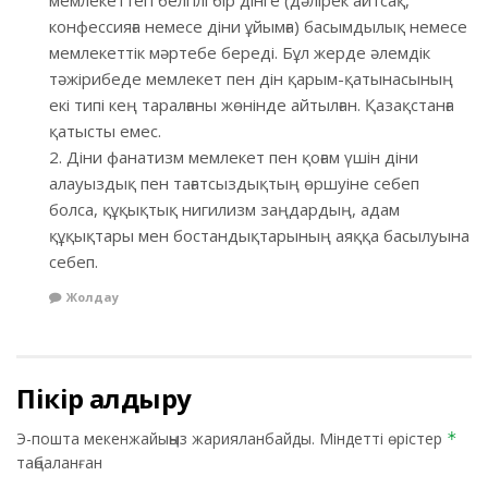
конфессияға немесе діни ұйымға) басымдылық немесе
мемлекеттік мәртебе береді. Бұл жерде әлемдік
тәжірибеде мемлекет пен дін қарым-қатынасының
екі типі кең таралғаны жөнінде айтылған. Қазақстанға
қатысты емес.
2. Діни фанатизм мемлекет пен қоғам үшін діни
алауыздық пен тағатсыздықтың өршуіне себеп
болса, құқықтық нигилизм заңдардың, адам
құқықтары мен бостандықтарының аяққа басылуына
себеп.
Жолдау
Пікір қалдыру
Э-пошта мекенжайыңыз жарияланбайды.
Міндетті өрістер
*
таңбаланған