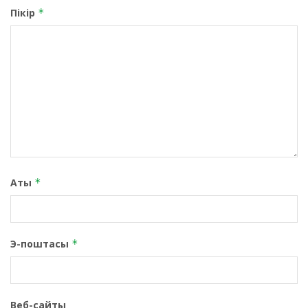
Пікір
*
Аты
*
Э-поштасы
*
Веб-сайты