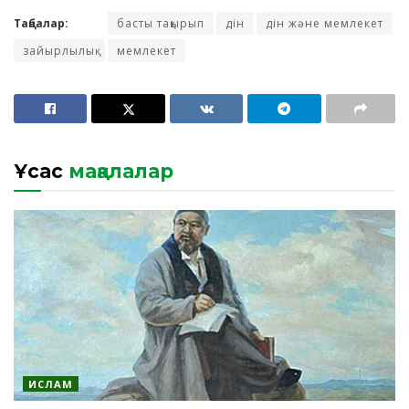
Таңбалар:
басты тақырып
дін
дін және мемлекет
зайырлылық
мемлекет
Ұқсас
мақалалар
ИСЛАМ