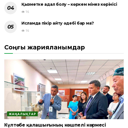
Қызметке адал болу – көркем мінез көрінісі
16
Исламда пікір айту әдебі бар ма?
16
Соңғы жарияланымдар
ЖАҢАЛЫҚТАР
Күлтөбе қалашығының көшпелі көрмесі