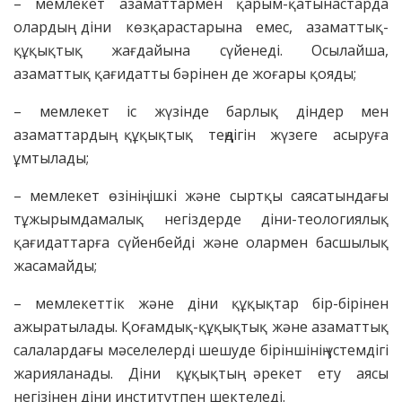
– мемлекет азаматтармен қарым-қатынастарда
олардың діни көзқарастарына емес, азаматтық-
құқықтық жағдайына сүйенеді. Осылайша,
азаматтық қағидатты бәрінен де жоғары қояды;
– мемлекет іс жүзінде барлық діндер мен
азаматтардың құқықтық теңдігін жүзеге асыруға
ұмтылады;
– мемлекет өзінің ішкі және сыртқы саясатындағы
тұжырымдамалық негіздерде діни-теологиялық
қағидаттарға сүйенбейді және олармен басшылық
жасамайды;
– мемлекеттік және діни құқықтар бір-бірінен
ажыратылады. Қоғамдық-құқықтық және азаматтық
салалардағы мәселелерді шешуде біріншінің үстемдігі
жарияланады. Діни құқықтың әрекет ету аясы
негізінен діни институтпен шектеледі.