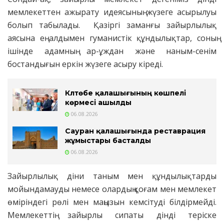
мемлекеттен ажырату идеясының жүзеге асырылуы
болып табылады. Қазіргі заманғы зайырлылық
аясына ең алдымен гуманистік құндылықтар, соның
ішінде адамның ар-ұждан және наным-сенім
бостандығын еркін жүзеге асыру кіреді.
Күлтөбе қалашығының көшпелі
көрмесі ашылды
06.08.2026
Сауран қалашығында реставрация
жұмыстары басталды
06.08.2026
Зайырлылық діни таным мен құндылықтарды
мойындамауды немесе олардың қоғам мен мемлекет
өміріндегі рөлі мен маңызын кемсітуді білдірмейді.
Мемлекеттің зайырлы сипаты дінді теріске