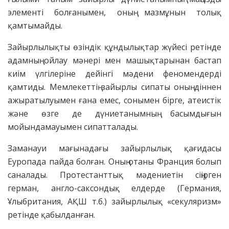
элементі болғанымен, оның мазмұнын толық
қамтымайды.
Зайырлылықты өзіндік құндылықтар жүйесі ретінде
адамның ойлау мәнері мен машықтарынан бастап
киім үлгілеріне дейінгі мәдени феномендерді
қамтиды. Мемлекеттің зайырлы сипаты оның діннен
ажыратылуымен ғана емес, сонымен бірге, атеистік
және өзге де дүниетанымның басымдығын
мойындамауымен сипатталады.
Заманауи мағынадағы зайырлылық қағидасы
Еуропада пайда болған. Оның отаны Франция болып
саналады. Протестанттық мәдениетін сіңірген
герман, англо-саксондық елдерде (Германия,
Ұлыбритания, АҚШ т.б.) зайырлылық «секуляризм»
ретінде қабылданған.