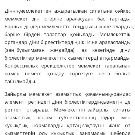
Діннің мемлекеттен ажыратылған сипатына сәйкес
мемлекет дін істеріне араласудан бас тартады.
Барлық діндер мемлекетте тең құқылы және олардың
бәріне бірдей талаптар қойылады. Мемлекеттік
органдар діни бірлестіктердің ішкі ісіне араласпайды
(заң бұзылмаған жағдайда), өз кезегінде діни
бірлестіктер мемлекеттік қызметтерді атқармайды.
Конфессиялық ерекшеліктер мемлекет тарапынан
көмек немесе қолдау көрсетуге негіз болып
табылмайды.
Зайырлы мемлекет азаматтық қоғамның құрамдас
элементі ретіндегі діни бірлестіктердің қызметін де
реттеп отырады. Мемлекеттің зайырлы сипаты
азаматтық қоғам субъектілерінің заңдар мен
құқықтық нормаларды қатаң сақтауын және өз
қызметтерін осы құқықтық, заңнамалық шеңберде