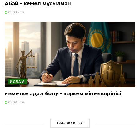
Абай – кемел мұсылман
05.08.2026
ИСЛАМ
Қызметке адал болу – көркем мінез көрінісі
03.08.2026
ТАҒЫ ЖҮКТЕУ