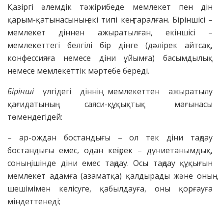
Қазіргі әлемдік тәжірибеде мемлекет пен дін
қарым-қатынасының екі типі кең таралған. Біріншісі –
мемлекет діннен ажыратылған, екіншісі –
мемлекеттегі белгілі бір дінге (дәлірек айтсақ,
конфессияға немесе діни ұйымға) басымдылық
немесе мемлекеттік мәртебе береді.
Бірінші
үлгідегі діннің мемлекеттен ажыратылу
қағидатының саяси-құқықтық мағынасы
төмендегідей:
– ар-ождан бостандығы – ол тек діни таңдау
бостандығы емес, одан кеңірек – дүниетанымдық,
соның ішінде діни емес таңдау. Осы таңдау құқығын
мемлекет адамға (азаматқа) қалдырады және оның
шешімімен келісуге, қабылдауға, оны қорғауға
міндеттенеді;