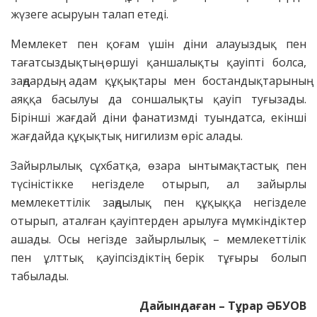
жүзеге асыруын талап етеді.
Мемлекет пен қоғам үшін діни алауыздық пен
тағатсыздықтың өршуі қаншалықты қауіпті болса,
заңдардың, адам құқықтары мен бостандықтарының
аяққа басылуы да соншалықты қауіп туғызады.
Бірінші жағдай діни фанатизмді туындатса, екінші
жағдайда құқықтық нигилизм өріс алады.
Зайырлылық сұхбатқа, өзара ынтымақтастық пен
түсіністікке негізделе отырып, ал зайырлы
мемлекеттілік заңдылық пен құқыққа негізделе
отырып, аталған қауіптерден арылуға мүмкіндіктер
ашады. Осы негізде зайырлылық – мемлекеттілік
пен ұлттық қауіпсіздіктің берік тұғыры болып
табылады.
Дайындаған – Тұрар ӘБУОВ