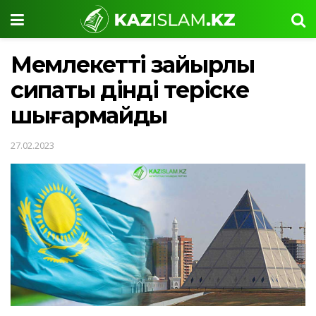
Мемлекеттің зайырлы
сипаты дінді теріске
шығармайды
27.02.2023