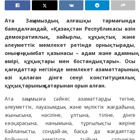
Ата Заңымыздың алғашқы тармағында
баяндалғандай, «Қазақстан Республикасы өзін
демократиялық, зайырлы, құқықтық және
әлеуметтік мемлекет ретінде орнықтырады,
оның ең қымбат қазынасы – адам және адамның
өмірі, құқықтары мен бостандықтары». Осы
қағидаттар негізінде мемлекет азаматтарының
өзі қалаған дінге сенуі конституциялық
құқықтарының қатарынан орын алған.
Ата заңымызға сәйкес азаматтарды тегiне,
әлеуметтiк, лауазымдық және мүлiктiк жағдайына,
жынысына, нәсiлiне, ұлтына, тіліне, дiнге
көзқарасына, нанымына, тұрғылықты жерiне
байланысты, сондай-ақ басқа да жағдаяттар
бойынша кемсiтуге тыйым салынған.