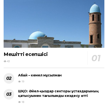
Мешіттің есепшісі
43
Абай – кемел мұсылман
19
ШҚО: Әйел-қыздар секторы ұстаздарының
қатысуымен тағылымды кездесу өтті
18