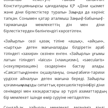
Конституцияның осы қағидалары ҚР «Діни қызмет
және діни бірлестіктер туралы» Заңында да көрініс
тапқан. Сонымен қатар аталмыш Заңның 3-бабының 1-
тармағында мемлекеттің дін мен діни
бірлестіктерден бөлінгендігі көрсетілген.
«Зайырлы» сөзі қазақ тіліне «ашық», «айқын»,
«сыртқы» деген мағыналарды білдіретін араб
тіліндегі «захири» сөзінен енген. «Зайырлы» ұғымы
латын тіліндегі «laicus» («лаицизм»), «saecularis»
(«секуляризация») сөздерінен бастау алады.
«Саясаттың діннен оқшаулануы, оның табиғи-тарихи
үрдіске айналуы» деген мағына береді. Зайырлы
қоғамның маңызды сипаттық ерекшеліктерінің бірі діни
сенімдері мен көзқарастары әр түрлі азаматтардың
бір мемлекет ішінде өмір сүруіне негізделген.
Сондай-ақ, зайырлы мемлекет дегеніміз дінді