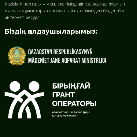
Kazislam порталы – мемлекетіміздің дін саласында жүргізіп
жатқан жұмыстарын насихаттайтын еліміздегі бірден-бір
интернет-ресурс.
Біздің қолдаушыларымыз: