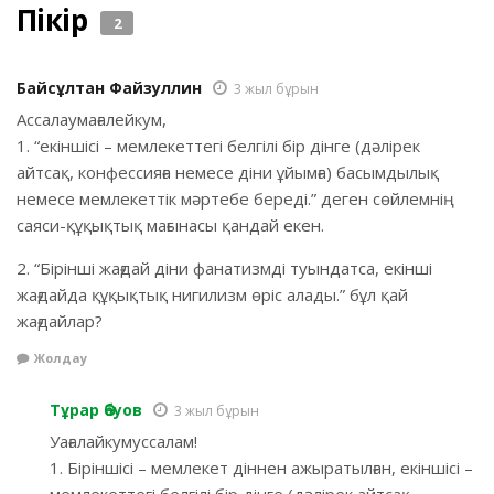
Пікір
2
Байсұлтан Файзуллин
3 жыл бұрын
Ассалаумағалейкум,
1. “екіншісі – мемлекеттегі белгілі бір дінге (дәлірек
айтсақ, конфессияға немесе діни ұйымға) басымдылық
немесе мемлекеттік мәртебе береді.” деген сөйлемнің
саяси-құқықтық мағынасы қандай екен.
2. “Бірінші жағдай діни фанатизмді туындатса, екінші
жағдайда құқықтық нигилизм өріс алады.” бұл қай
жағдайлар?
Жолдау
Тұрар Әбуов
3 жыл бұрын
Уағалайкумуссалам!
1. Біріншісі – мемлекет діннен ажыратылған, екіншісі –
мемлекеттегі белгілі бір дінге (дәлірек айтсақ,