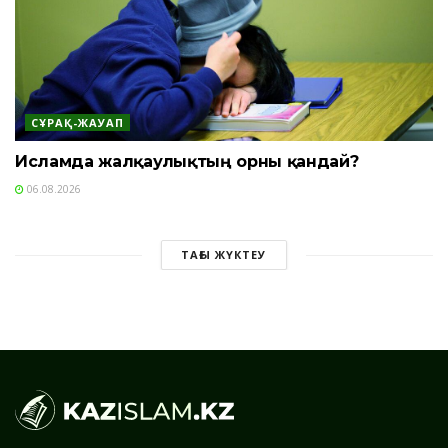
СҰРАҚ-ЖАУАП
Исламда жалқаулықтың орны қандай?
06.08.2026
ТАҒЫ ЖҮКТЕУ