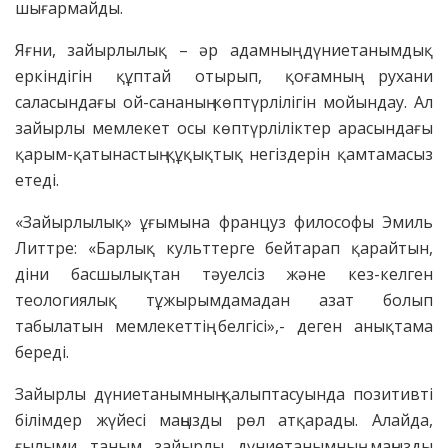
шығармайды.
Яғни, зайырлылық – әр адамның дүниетанымдық
еркіндігін құптай отырып, қоғамның рухани
саласындағы ой-сананың көптүрлілігін мойындау. Ал
зайырлы мемлекет осы көптүрліліктер арасындағы
қарым-қатынастың құқықтық негіздерін қамтамасыз
етеді.
«Зайырлылық» ұғымына француз философы Эмиль
Литтре: «Барлық культтерге бейтарап қарайтын,
діни басшылықтан тәуелсіз және кез-келген
теологиялық тұжырымдамадан азат болып
табылатын мемлекеттің белгісі»,- деген анықтама
береді.
Зайырлы дүниетанымның қалыптасуында позитивті
білімдер жүйесі маңызды рөл атқарады. Алайда,
ғылыми таным зайырлы дүниетанымның маңызды