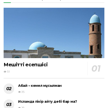
Мешіттің есепшісі
51
Абай – кемел мұсылман
35
Исламда пікір айту әдебі бар ма?
20