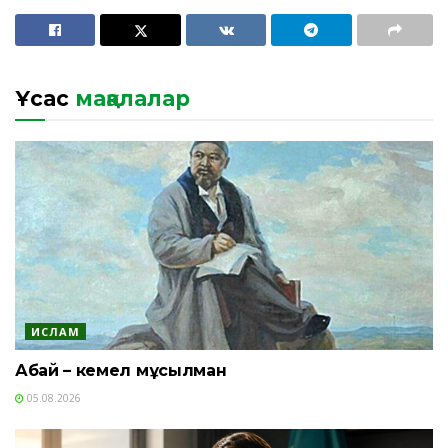
Ұқсас
мақалалар
ИСЛАМ
Абай – кемел мұсылман
05.08.2026