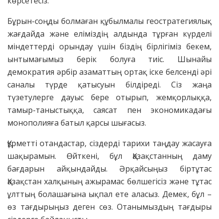
көрсетесіз.
Бұрын-соңды болмаған құбылмалы геостратегиялық
жағдайда және еліміздің алдында тұрған күрделі
міндеттерді орындау үшін біздің бірлігіміз бекем,
ынтымағымыз берік болуға тиіс. Шынайы
демократия әрбір азаматтың ортақ іске белсенді әрі
саналы түрде қатысуын білдіреді. Сіз жаңа
түзетулерге дауыс бере отырып, жемқорлыққа,
тамыр-таныстыққа, саясат пен экономикадағы
монополияға батыл қарсы шығасыз.
Құрметті отандастар, сіздерді тарихи таңдау жасауға
шақырамын. Өйткені, бұл Қазақстанның даму
бағдарын айқындайды. Әрқайсыңыз біртұтас
Қазақстан халқының ажырамас бөлшегісіз және тұтас
ұлттың болашағына ықпал ете аласыз. Демек, бұл –
өз тағдырыңыз деген сөз. Отанымыздың тағдыры