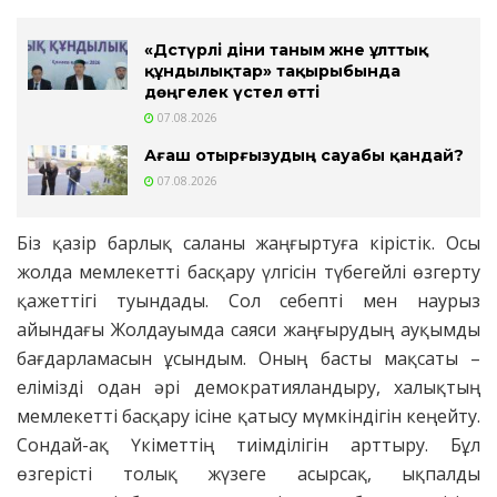
«Дәстүрлі діни таным және ұлттық
құндылықтар» тақырыбында
дөңгелек үстел өтті
07.08.2026
Ағаш отырғызудың сауабы қандай?
07.08.2026
Біз қазір барлық саланы жаңғыртуға кірістік. Осы
жолда мемлекетті басқару үлгісін түбегейлі өзгерту
қажеттігі туындады. Сол себепті мен наурыз
айындағы Жолдауымда саяси жаңғырудың ауқымды
бағдарламасын ұсындым. Оның басты мақсаты –
елімізді одан әрі демократияландыру, халықтың
мемлекетті басқару ісіне қатысу мүмкіндігін кеңейту.
Сондай-ақ Үкіметтің тиімділігін арттыру. Бұл
өзгерісті толық жүзеге асырсақ, ықпалды