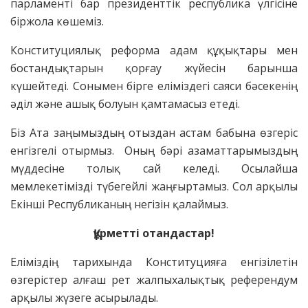
парламенті бар президенттік республика үлгісіне
біржола көшеміз.
Конституциялық реформа адам құқықтары мен
бостандықтарын қорғау жүйесін барынша
күшейтеді. Сонымен бірге еліміздегі саяси бәсекенің
әділ және ашық болуын қамтамасыз етеді.
Біз Ата заңымыздың отыздан астам бабына өзгеріс
енгізгелі отырмыз. Оның бәрі азаматтарымыздың
мүддесіне толық сай келеді. Осылайша
мемлекетімізді түбегейлі жаңғыртамыз. Сол арқылы
Екінші Республиканың негізін қалаймыз.
Құрметті отандастар!
Еліміздің тарихында Конституцияға енгізілетін
өзгерістер алғаш рет жалпыхалықтық референдум
арқылы жүзеге асырылады.