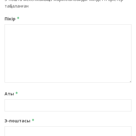
таңбаланған
Пікір
*
Аты
*
Э-поштасы
*