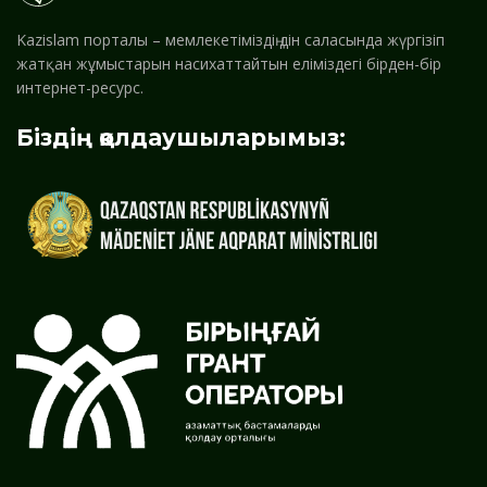
Kazislam порталы – мемлекетіміздің дін саласында жүргізіп
жатқан жұмыстарын насихаттайтын еліміздегі бірден-бір
интернет-ресурс.
Біздің қолдаушыларымыз: