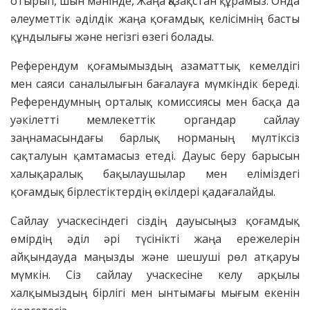
отырып, шын мәнінде, Жаңа Қазақстан құрамыз. Онда
әлеуметтік әділдік жаңа қоғамдық келісімнің басты
құндылығы және негізгі өзегі болады.
Референдум қоғамымыздың азаматтық кемелдігі
мен саяси саналылығын бағалауға мүмкіндік береді.
Референдумның орталық комиссиясы мен басқа да
уәкілетті мемлекеттік органдар сайлау
заңнамасындағы барлық норманың мүлтіксіз
сақталуын қамтамасыз етеді. Дауыс беру барысын
халықаралық бақылаушылар мен еліміздегі
қоғамдық бірлестіктердің өкілдері қадағалайды.
Сайлау учаскесіндегі сіздің дауысыңыз қоғамдық
өмірдің әділ әрі түсінікті жаңа ережелерін
айқындауда маңызды және шешуші рөл атқаруы
мүмкін. Сіз сайлау учаскесіне келу арқылы
халқымыздың бірлігі мен ынтымағы мығым екенін