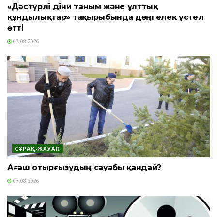
«Дәстүрлі діни таным және ұлттық
құндылықтар» тақырыбында дөңгелек үстел
өтті
07.08.2026
СҰРАҚ-ЖАУАП
Ағаш отырғызудың сауабы қандай?
07.08.2026