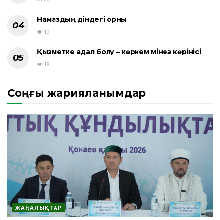
Намаздың діндегі орны
19
Қызметке адал болу – көркем мінез көрінісі
18
Соңғы жарияланымдар
ЖАҢАЛЫҚТАР