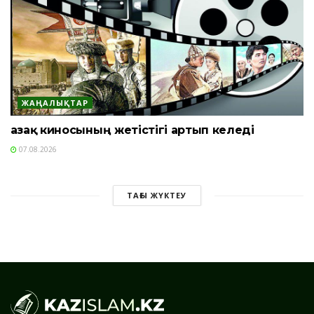
ЖАҢАЛЫҚТАР
Қазақ киносының жетістігі артып келеді
07.08.2026
ТАҒЫ ЖҮКТЕУ