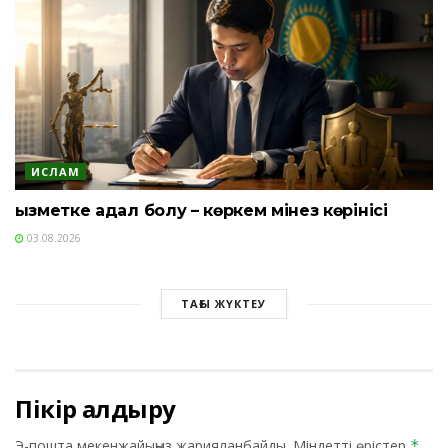
ИСЛАМ
Қызметке адал болу – көркем мінез көрінісі
03.08.2026
ТАҒЫ ЖҮКТЕУ
Пікір қалдыру
Э-пошта мекенжайыңыз жарияланбайды.
Міндетті өрістер
*