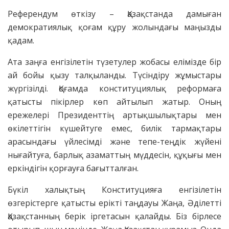
Референдум өткізу – Қазақстанда дамыған
демократиялық қоғам құру жолындағы маңызды
қадам.
Ата заңға енгізілетін түзетулер жобасы елімізде бір
ай бойы қызу талқыланды. Түсіндіру жұмыстары
жүргізілді. Қоғамда конституциялық реформаға
қатысты пікірлер көп айтылып жатыр. Оның
ережелері Президенттің артықшылықтары мен
өкілеттігін күшейтуге емес, билік тармақтары
арасындағы үйлесімді және тепе-теңдік жүйені
нығайтуға, барлық азаматтың мүддесін, құқығы мен
еркіндігін қорғауға бағытталған.
Бүкіл халықтың Конституцияға енгізілетін
өзгерістерге қатысты ерікті таңдауы Жаңа, Әділетті
Қазақстанның берік іргетасын қалайды. Біз бірлесе