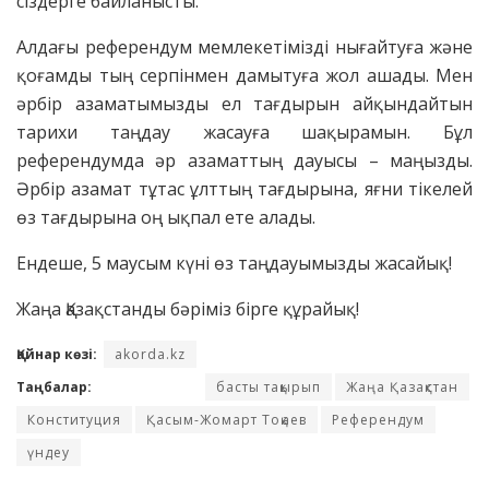
сіздерге байланысты.
Алдағы референдум мемлекетімізді нығайтуға және
қоғамды тың серпінмен дамытуға жол ашады. Мен
әрбір азаматымызды ел тағдырын айқындайтын
тарихи таңдау жасауға шақырамын. Бұл
референдумда әр азаматтың дауысы – маңызды.
Әрбір азамат тұтас ұлттың тағдырына, яғни тікелей
өз тағдырына оң ықпал ете алады.
Ендеше, 5 маусым күні өз таңдауымызды жасайық!
Жаңа Қазақстанды бәріміз бірге құрайық!
Қайнар көзі:
akorda.kz
Таңбалар:
басты тақырып
Жаңа Қазақстан
Конституция
Қасым-Жомарт Тоқаев
Референдум
үндеу